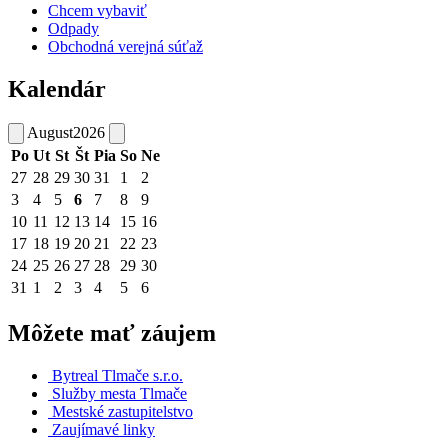
Chcem vybaviť
Odpady
Obchodná verejná súťaž
Kalendár
August
2026
Po
Ut
St
Št
Pia
So
Ne
27
28
29
30
31
1
2
3
4
5
6
7
8
9
10
11
12
13
14
15
16
17
18
19
20
21
22
23
24
25
26
27
28
29
30
31
1
2
3
4
5
6
Môžete mať záujem
Bytreal Tlmače s.r.o.
Služby mesta Tlmače
Mestské zastupitelstvo
Zaujímavé linky