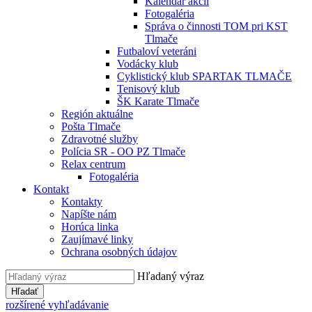
Kalendár akcií
Fotogaléria
Správa o činnosti TOM pri KST
Tlmače
Futbaloví veteráni
Vodácky klub
Cyklistický klub SPARTAK TLMAČE
Tenisový klub
ŠK Karate Tlmače
Región aktuálne
Pošta Tlmače
Zdravotné služby
Polícia SR - OO PZ Tlmače
Relax centrum
Fotogaléria
Kontakt
Kontakty
Napíšte nám
Horúca linka
Zaujímavé linky
Ochrana osobných údajov
Hľadaný výraz
Hľadať
rozšírené vyhľadávanie