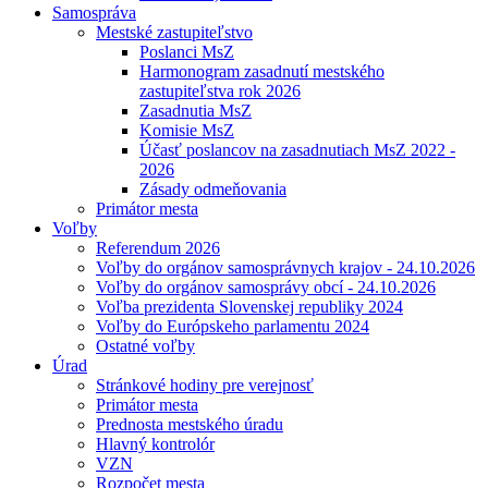
Samospráva
Mestské zastupiteľstvo
Poslanci MsZ
Harmonogram zasadnutí mestského
zastupiteľstva rok 2026
Zasadnutia MsZ
Komisie MsZ
Účasť poslancov na zasadnutiach MsZ 2022 -
2026
Zásady odmeňovania
Primátor mesta
Voľby
Referendum 2026
Voľby do orgánov samosprávnych krajov - 24.10.2026
Voľby do orgánov samosprávy obcí - 24.10.2026
Voľba prezidenta Slovenskej republiky 2024
Voľby do Európskeho parlamentu 2024
Ostatné voľby
Úrad
Stránkové hodiny pre verejnosť
Primátor mesta
Prednosta mestského úradu
Hlavný kontrolór
VZN
Rozpočet mesta