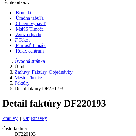
rýchle odkazy
Kontakt
Úradná tabuľa
Chcem vybaviť
MsKS Tlmače
Zvoz odpadu
T
Tekov
Farnosť Tlmače
Relax centrum
Úvodná stránka
Úrad
Zmluvy, Faktúry, Objednávky
Mesto Tlmače
Faktúry
Detail faktúry DF220193
Detail faktúry DF220193
Zmluvy
|
Objednávky
Číslo faktúry:
DF220193