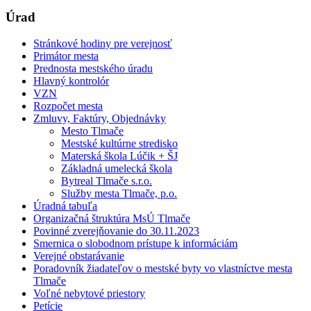
Úrad
Stránkové hodiny pre verejnosť
Primátor mesta
Prednosta mestského úradu
Hlavný kontrolór
VZN
Rozpočet mesta
Zmluvy, Faktúry, Objednávky
Mesto Tlmače
Mestské kultúrne stredisko
Materská škola Lúčik + ŠJ
Základná umelecká škola
Bytreal Tlmače s.r.o.
Služby mesta Tlmače, p.o.
Úradná tabuľa
Organizačná štruktúra MsÚ Tlmače
Povinné zverejňovanie do 30.11.2023
Smernica o slobodnom prístupe k informáciám
Verejné obstarávanie
Poradovník žiadateľov o mestské byty vo vlastníctve mesta
Tlmače
Voľné nebytové priestory
Petície