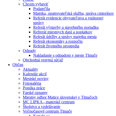
Chcem vybaviť
Podateľňa
Matrika, opatrovateľská služba, správa cintorínov
Referát evidencie obyvateľstva a vnútornej
správy
Referát výstavby a stavebného poriadku
Refrerát miestnych daní a poplatkov
Referát údržby a správy majetku mesta
Referát ekonomiky a rozpočtu
Referát životného prostredia
Odpady
Nakladanie s odpadom v meste Tlmače
Obchodná verejná súťaž
Občan
Aktuality
Kalendár akcií
Mestské noviny
Fotogaléria
Ponúka práce
Farské oznamy
Miestny odbor Matice slovenskej v Tlmačoch
MC LIPKA - materské centrum
Školstvo a vzdelávaníe
Voľnočasové centrum Tlmače
Konalo sa ...