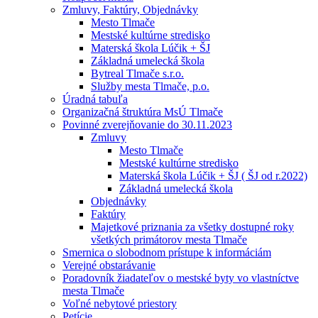
Zmluvy, Faktúry, Objednávky
Mesto Tlmače
Mestské kultúrne stredisko
Materská škola Lúčik + ŠJ
Základná umelecká škola
Bytreal Tlmače s.r.o.
Služby mesta Tlmače, p.o.
Úradná tabuľa
Organizačná štruktúra MsÚ Tlmače
Povinné zverejňovanie do 30.11.2023
Zmluvy
Mesto Tlmače
Mestské kultúrne stredisko
Materská škola Lúčik + ŠJ ( ŠJ od r.2022)
Základná umelecká škola
Objednávky
Faktúry
Majetkové priznania za všetky dostupné roky
všetkých primátorov mesta Tlmače
Smernica o slobodnom prístupe k informáciám
Verejné obstarávanie
Poradovník žiadateľov o mestské byty vo vlastníctve
mesta Tlmače
Voľné nebytové priestory
Petície