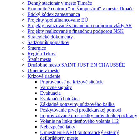
Denný stacionár v meste Tlmače
Komunitné centrum "pri šampusárni" v meste Tlmače
Etický kódex zamestnanca
Projekty spolufinancované EÚ
Projekty realizované s finančnou podporou vlády SR
Projekty realizované s finančnou podporou NSK
Strategické dokumenty
Sadzobník poplatkov
Smernice
Región Tekov
Štatút mesta
Družobné mesto SAINT JUST EN CHAUSSÉE
Umenie v meste
Krízové riadenie
Pripravenosť na krízové situácie
Varovné signály
Evakuácia
Evakuačná batožina
Základné potraviny núdzového balíka
Poskytovanie prvej predlekárskej pomoci
Improvizované prostriedky individuálnej ochrany
Volanie na linku tiesňového volania 112
Nebezpečné látky
Umiestnenie AED (automatický externý
defibrilátor)v meste