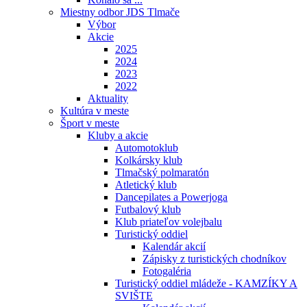
Miestny odbor JDS Tlmače
Výbor
Akcie
2025
2024
2023
2022
Aktuality
Kultúra v meste
Šport v meste
Kluby a akcie
Automotoklub
Kolkársky klub
Tlmačský polmaratón
Atletický klub
Dancepilates a Powerjoga
Futbalový klub
Klub priateľov volejbalu
Turistický oddiel
Kalendár akcií
Zápisky z turistických chodníkov
Fotogaléria
Turistický oddiel mládeže - KAMZÍKY A
SVIŠTE