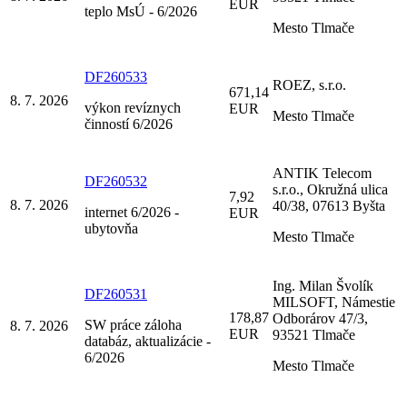
EUR
teplo MsÚ - 6/2026
Mesto Tlmače
DF260533
ROEZ, s.r.o.
671,14
8. 7. 2026
výkon revíznych
EUR
Mesto Tlmače
činností 6/2026
ANTIK Telecom
DF260532
s.r.o., Okružná ulica
7,92
8. 7. 2026
40/38, 07613 Byšta
internet 6/2026 -
EUR
ubytovňa
Mesto Tlmače
Ing. Milan Švolík
DF260531
MILSOFT, Námestie
178,87
Odborárov 47/3,
SW práce záloha
8. 7. 2026
EUR
93521 Tlmače
databáz, aktualizácie -
6/2026
Mesto Tlmače