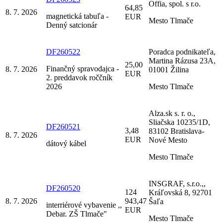
Offia, spol. s r.o.
64,85
8. 7. 2026
magnetická tabuľa -
EUR
Mesto Tlmače
Denný satcionár
DF260522
Poradca podnikateľa,
Martina Rázusa 23A,
25,00
Finančný spravodajca -
8. 7. 2026
01001 Žilina
EUR
2. preddavok roččník
2026
Mesto Tlmače
Alza.sk s. r. o.,
Sliačska 10235/1D,
DF260521
3,48
83102 Bratislava-
8. 7. 2026
EUR
Nové Mesto
dátový kábel
Mesto Tlmače
INSGRAF, s.r.o.,,
DF260520
124
Kráľovská 8, 92701
8. 7. 2026
943,47
Šaľa
interriérové vybavenie ,,
EUR
Debar. ZŠ Tlmače"
Mesto Tlmače