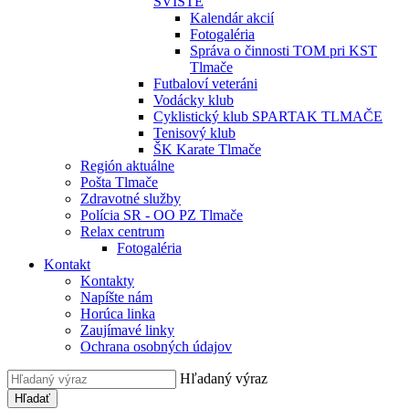
SVIŠTE
Kalendár akcií
Fotogaléria
Správa o činnosti TOM pri KST
Tlmače
Futbaloví veteráni
Vodácky klub
Cyklistický klub SPARTAK TLMAČE
Tenisový klub
ŠK Karate Tlmače
Región aktuálne
Pošta Tlmače
Zdravotné služby
Polícia SR - OO PZ Tlmače
Relax centrum
Fotogaléria
Kontakt
Kontakty
Napíšte nám
Horúca linka
Zaujímavé linky
Ochrana osobných údajov
Hľadaný výraz
Hľadať