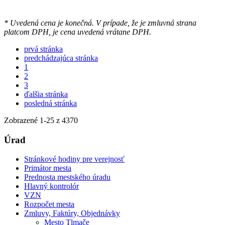
* Uvedená cena je konečná. V prípade, že je zmluvná strana
platcom DPH, je cena uvedená vrátane DPH.
prvá stránka
predchádzajúca stránka
1
2
3
ďalšia stránka
posledná stránka
Zobrazené
1
-
25
z 4370
Úrad
Stránkové hodiny pre verejnosť
Primátor mesta
Prednosta mestského úradu
Hlavný kontrolór
VZN
Rozpočet mesta
Zmluvy, Faktúry, Objednávky
Mesto Tlmače