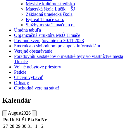
Mestské kultúrne stredisko
Materská škola Lúčik + ŠJ
Základná umelecká škola
Bytreal Tlmače s.r.o.
Služby mesta Tlmače, p.o.
Úradná tabuľa
Organizačná štruktúra MsÚ Tlmače
Povinné zverejňovanie do 30.11.2023
Smernica o slobodnom prístupe k informáciám
Verejné obstarávanie
Poradovník žiadateľov o mestské byty vo vlastníctve mesta
Tlmače
Voľné nebytové priestory
Petície
Chcem vybaviť
Odpady
Obchodná verejná súťaž
Kalendár
August
2026
Po
Ut
St
Št
Pia
So
Ne
27
28
29
30
31
1
2