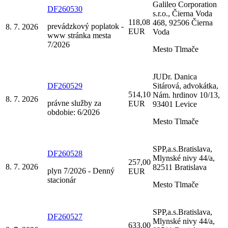
Galileo Corporation
DF260530
s.r.o., Čierna Voda
118,08
468, 92506 Čierna
prevádzkový poplatok -
8. 7. 2026
EUR
Voda
www stránka mesta
7/2026
Mesto Tlmače
JUDr. Danica
DF260529
Sitárová, advokátka,
514,10
Nám. hrdinov 10/13,
8. 7. 2026
právne služby za
EUR
93401 Levice
obdobie: 6/2026
Mesto Tlmače
SPP,a.s.Bratislava,
DF260528
Mlynské nivy 44/a,
257,00
8. 7. 2026
82511 Bratislava
plyn 7/2026 - Denný
EUR
stacionár
Mesto Tlmače
SPP,a.s.Bratislava,
DF260527
Mlynské nivy 44/a,
633,00