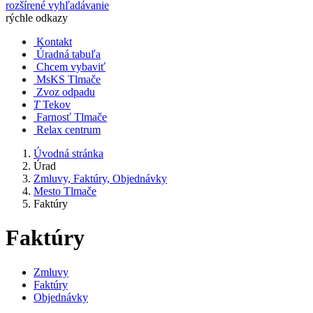
rozšírené vyhľadávanie
rýchle odkazy
Kontakt
Úradná tabuľa
Chcem vybaviť
MsKS Tlmače
Zvoz odpadu
T
Tekov
Farnosť Tlmače
Relax centrum
Úvodná stránka
Úrad
Zmluvy, Faktúry, Objednávky
Mesto Tlmače
Faktúry
Faktúry
Zmluvy
Faktúry
Objednávky