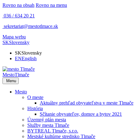
Rovno na obsah
Rovno na menu
036 / 634 20 21
sekretariat@mestotlmace.sk
Mapa webu
SK
Slovensky
SK
Slovensky
EN
English
Mesto
Tlmače
Menu
Mesto
O meste
Aktuálny prehľad obyvateľstva v meste Tlmače
História
Sčítanie obyvateľov, domov a bytov 2021
Územný plán mesta
Služby mesta Tlmače
BYTREAL Tlmače, s.r.o.
Mestské kultúrne stredisko Tlmače