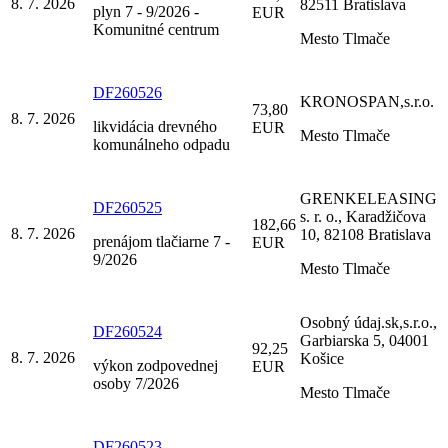
8. 7. 2026
82511 Bratislava
plyn 7 - 9/2026 -
EUR
Komunitné centrum
Mesto Tlmače
DF260526
KRONOSPAN,s.r.o.
73,80
8. 7. 2026
likvidácia drevného
EUR
Mesto Tlmače
komunálneho odpadu
GRENKELEASING
DF260525
s. r. o., Karadžičova
182,66
8. 7. 2026
10, 82108 Bratislava
prenájom tlačiarne 7 -
EUR
9/2026
Mesto Tlmače
Osobný údaj.sk,s.r.o.,
DF260524
Garbiarska 5, 04001
92,25
8. 7. 2026
Košice
výkon zodpovednej
EUR
osoby 7/2026
Mesto Tlmače
DF260523