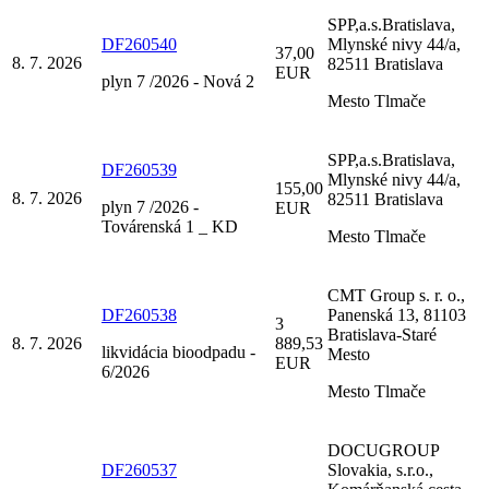
SPP,a.s.Bratislava,
DF260540
Mlynské nivy 44/a,
37,00
8. 7. 2026
82511 Bratislava
EUR
plyn 7 /2026 - Nová 2
Mesto Tlmače
SPP,a.s.Bratislava,
DF260539
Mlynské nivy 44/a,
155,00
8. 7. 2026
82511 Bratislava
plyn 7 /2026 -
EUR
Továrenská 1 _ KD
Mesto Tlmače
CMT Group s. r. o.,
DF260538
Panenská 13, 81103
3
Bratislava-Staré
8. 7. 2026
889,53
likvidácia bioodpadu -
Mesto
EUR
6/2026
Mesto Tlmače
DOCUGROUP
DF260537
Slovakia, s.r.o.,