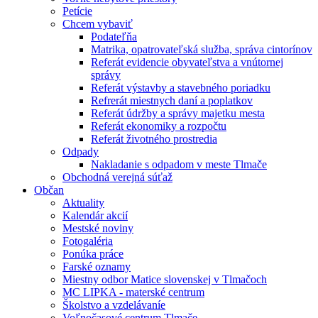
Petície
Chcem vybaviť
Podateľňa
Matrika, opatrovateľská služba, správa cintorínov
Referát evidencie obyvateľstva a vnútornej
správy
Referát výstavby a stavebného poriadku
Refrerát miestnych daní a poplatkov
Referát údržby a správy majetku mesta
Referát ekonomiky a rozpočtu
Referát životného prostredia
Odpady
Nakladanie s odpadom v meste Tlmače
Obchodná verejná súťaž
Občan
Aktuality
Kalendár akcií
Mestské noviny
Fotogaléria
Ponúka práce
Farské oznamy
Miestny odbor Matice slovenskej v Tlmačoch
MC LIPKA - materské centrum
Školstvo a vzdelávaníe
Voľnočasové centrum Tlmače