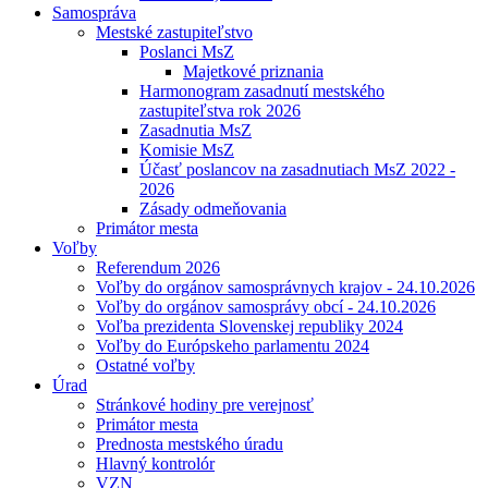
Samospráva
Mestské zastupiteľstvo
Poslanci MsZ
Majetkové priznania
Harmonogram zasadnutí mestského
zastupiteľstva rok 2026
Zasadnutia MsZ
Komisie MsZ
Účasť poslancov na zasadnutiach MsZ 2022 -
2026
Zásady odmeňovania
Primátor mesta
Voľby
Referendum 2026
Voľby do orgánov samosprávnych krajov - 24.10.2026
Voľby do orgánov samosprávy obcí - 24.10.2026
Voľba prezidenta Slovenskej republiky 2024
Voľby do Európskeho parlamentu 2024
Ostatné voľby
Úrad
Stránkové hodiny pre verejnosť
Primátor mesta
Prednosta mestského úradu
Hlavný kontrolór
VZN