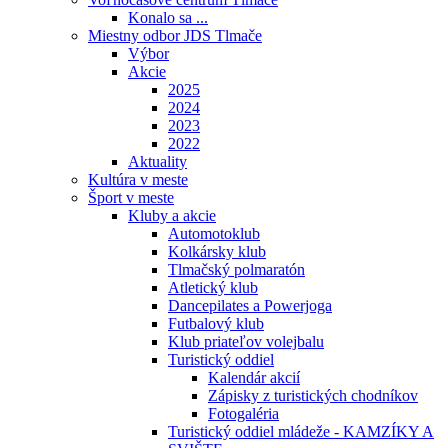
Konalo sa ...
Miestny odbor JDS Tlmače
Výbor
Akcie
2025
2024
2023
2022
Aktuality
Kultúra v meste
Šport v meste
Kluby a akcie
Automotoklub
Kolkársky klub
Tlmačský polmaratón
Atletický klub
Dancepilates a Powerjoga
Futbalový klub
Klub priateľov volejbalu
Turistický oddiel
Kalendár akcií
Zápisky z turistických chodníkov
Fotogaléria
Turistický oddiel mládeže - KAMZÍKY A