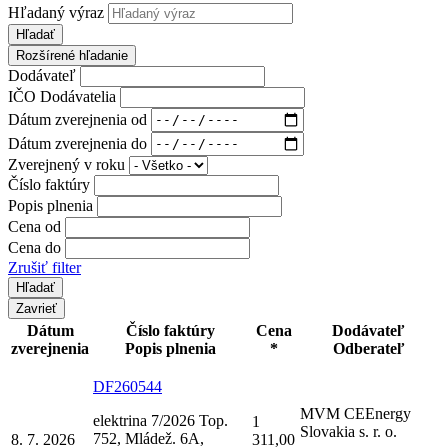
Hľadaný výraz
Hľadať
Rozšírené hľadanie
Dodávateľ
IČO Dodávatelia
Dátum zverejnenia od
Dátum zverejnenia do
Zverejnený v roku
Číslo faktúry
Popis plnenia
Cena od
Cena do
Zrušiť filter
Zavrieť
Dátum
Číslo faktúry
Cena
Dodávateľ
zverejnenia
Popis plnenia
*
Odberateľ
DF260544
MVM CEEnergy
elektrina 7/2026 Top.
1
Slovakia s. r. o.
752, Mládež. 6A,
8. 7. 2026
311,00