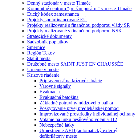
Denný stacionár v meste Tlmače
Komunitné centrum "pri šampusárni" v meste Tlmače
Etický kódex zamestnanca
Projekty spolufinancované EÚ
Projekty realizované s finančnou podporou vlády SR
Projekty realizované s finančnou podporou NSK
Strategické dokumenty
Sadzobník poplatkov
Smernice
Región Tekov
Štatút mesta
Družobné mesto SAINT JUST EN CHAUSSÉE
Umenie v meste
Krízové riadenie
Pripravenosť na krízové situácie
Varovné signály
Evakuácia
Evakuačná batožina
Základné potraviny núdzového balíka
Poskytovanie prvej predlekárskej pomoci
Improvizované prostriedky individuálnej ochrany
Volanie na linku tiesňového volania 112
Nebezpečné látky
Umiestnenie AED (automatický externý
defibrilátor)v meste