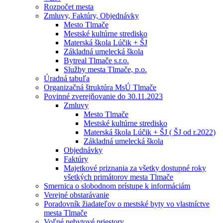
Rozpočet mesta
Zmluvy, Faktúry, Objednávky
Mesto Tlmače
Mestské kultúrne stredisko
Materská škola Lúčik + ŠJ
Základná umelecká škola
Bytreal Tlmače s.r.o.
Služby mesta Tlmače, p.o.
Úradná tabuľa
Organizačná štruktúra MsÚ Tlmače
Povinné zverejňovanie do 30.11.2023
Zmluvy
Mesto Tlmače
Mestské kultúrne stredisko
Materská škola Lúčik + ŠJ ( ŠJ od r.2022)
Základná umelecká škola
Objednávky
Faktúry
Majetkové priznania za všetky dostupné roky
všetkých primátorov mesta Tlmače
Smernica o slobodnom prístupe k informáciám
Verejné obstarávanie
Poradovník žiadateľov o mestské byty vo vlastníctve
mesta Tlmače
Voľné nebytové priestory