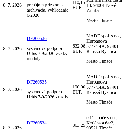
Komárňanská cesta
110,15
prenájom priestoru -
8. 7. 2026
13, 94001 Nové
EUR
archivácia, vyhľadanie
Zámky
6/2026
Mesto Tlmače
MADE spol. s r.o.,
DF260536
Hurbanova
632,98
5777/14A, 97401
systémová podpora
8. 7. 2026
EUR
Banská Bystrica
Urbis 7-9/2026 všetky
moduly
Mesto Tlmače
MADE spol. s r.o.,
DF260535
Hurbanova
190,00
5777/14A, 97401
8. 7. 2026
systémová podpora
EUR
Banská Bystrica
Urbis 7-9/2026 - mzdy
Mesto Tlmače
esi Tlmače s.r.o.,
DF260534
Kotlárska 64/2,
363,25
8. 7. 2026
93521 Tlmače