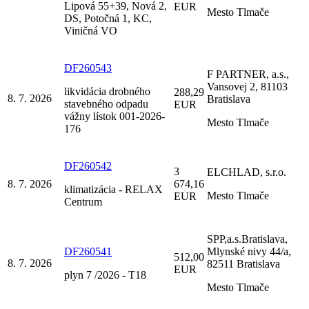
Lipová 55+39, Nová 2,
EUR
Mesto Tlmače
DS, Potočná 1, KC,
Viničná VO
DF260543
F PARTNER, a.s.,
Vansovej 2, 81103
likvidácia drobného
288,29
8. 7. 2026
Bratislava
stavebného odpadu
EUR
vážny lístok 001-2026-
Mesto Tlmače
176
DF260542
3
ELCHLAD, s.r.o.
8. 7. 2026
674,16
klimatizácia - RELAX
Mesto Tlmače
EUR
Centrum
SPP,a.s.Bratislava,
DF260541
Mlynské nivy 44/a,
512,00
8. 7. 2026
82511 Bratislava
EUR
plyn 7 /2026 - T18
Mesto Tlmače