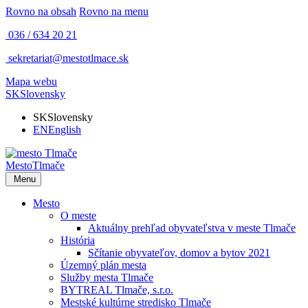
Rovno na obsah
Rovno na menu
036 / 634 20 21
sekretariat@mestotlmace.sk
Mapa webu
SK
Slovensky
SK
Slovensky
EN
English
Mesto
Tlmače
Menu
Mesto
O meste
Aktuálny prehľad obyvateľstva v meste Tlmače
História
Sčítanie obyvateľov, domov a bytov 2021
Územný plán mesta
Služby mesta Tlmače
BYTREAL Tlmače, s.r.o.
Mestské kultúrne stredisko Tlmače