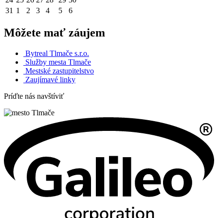
31
1
2
3
4
5
6
Môžete mať záujem
Bytreal Tlmače s.r.o.
Služby mesta Tlmače
Mestské zastupitelstvo
Zaujímavé linky
Príďte nás navštíviť