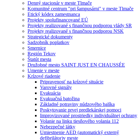
Denný stacionár v meste Tlmače
Komunitné centrum "pri šampusárni" v meste Tlmače
Etický kódex zamestnanca
Projekty spolufinancované EÚ
Projekty realizované s finančnou podporou vlády SR
Projekty realizované s finančnou podporou NSK
Strategické dokumenty
Sadzobník poplatkov
Smernice
Región Tekov
Štatút mesta
Družobné mesto SAINT JUST EN CHAUSSÉE
Umenie v meste
Krízové riadenie
Pripravenosť na krízové situácie
Varovné signály
Evakuácia
Evakuačná batožina
Základné potraviny núdzového balíka
Poskytovanie prvej predlekárskej pomoci
Improvizované prostriedky individuálnej ochrany
Volanie na linku tiesňového volania 112
Nebezpečné látky
Umiestnenie AED (automatický externý
defibrilátor)v meste