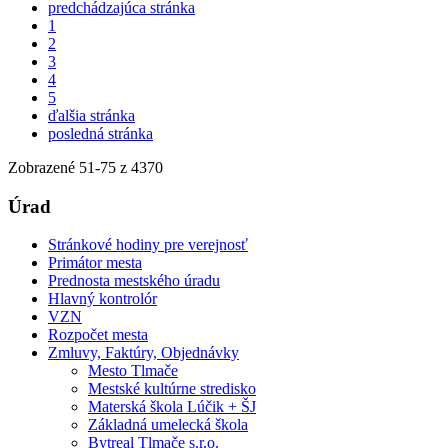
predchádzajúca stránka
1
2
3
4
5
ďalšia stránka
posledná stránka
Zobrazené
51
-
75
z 4370
Úrad
Stránkové hodiny pre verejnosť
Primátor mesta
Prednosta mestského úradu
Hlavný kontrolór
VZN
Rozpočet mesta
Zmluvy, Faktúry, Objednávky
Mesto Tlmače
Mestské kultúrne stredisko
Materská škola Lúčik + ŠJ
Základná umelecká škola
Bytreal Tlmače s.r.o.