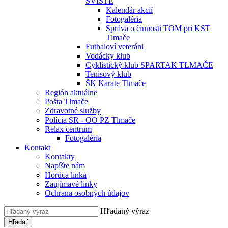
SVIŠTE
Kalendár akcií
Fotogaléria
Správa o činnosti TOM pri KST
Tlmače
Futbaloví veteráni
Vodácky klub
Cyklistický klub SPARTAK TLMAČE
Tenisový klub
ŠK Karate Tlmače
Región aktuálne
Pošta Tlmače
Zdravotné služby
Polícia SR - OO PZ Tlmače
Relax centrum
Fotogaléria
Kontakt
Kontakty
Napíšte nám
Horúca linka
Zaujímavé linky
Ochrana osobných údajov
Hľadaný výraz
Hľadať