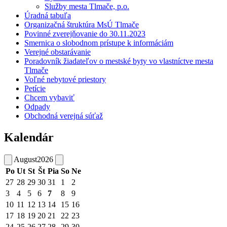
Služby mesta Tlmače, p.o.
Úradná tabuľa
Organizačná štruktúra MsÚ Tlmače
Povinné zverejňovanie do 30.11.2023
Smernica o slobodnom prístupe k informáciám
Verejné obstarávanie
Poradovník žiadateľov o mestské byty vo vlastníctve mesta
Tlmače
Voľné nebytové priestory
Petície
Chcem vybaviť
Odpady
Obchodná verejná súťaž
Kalendár
August
2026
Po
Ut
St
Št
Pia
So
Ne
27
28
29
30
31
1
2
3
4
5
6
7
8
9
10
11
12
13
14
15
16
17
18
19
20
21
22
23
24
25
26
27
28
29
30