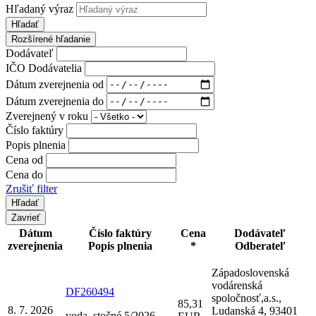
Hľadaný výraz
Hľadať
Rozšírené hľadanie
Dodávateľ
IČO Dodávatelia
Dátum zverejnenia od
Dátum zverejnenia do
Zverejnený v roku
Číslo faktúry
Popis plnenia
Cena od
Cena do
Zrušiť filter
Zavrieť
Dátum
Číslo faktúry
Cena
Dodávateľ
zverejnenia
Popis plnenia
*
Odberateľ
Západoslovenská
vodárenská
DF260494
spoločnosť,a.s.,
85,31
8. 7. 2026
Ludanská 4, 93401
voda, stočné 5/2026 -