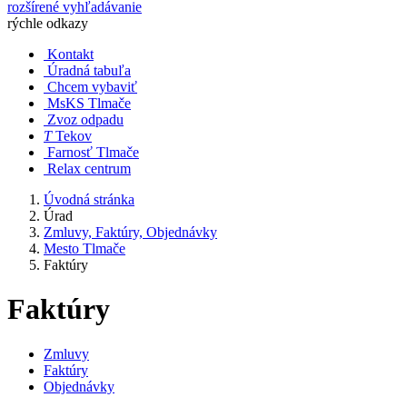
rozšírené vyhľadávanie
rýchle odkazy
Kontakt
Úradná tabuľa
Chcem vybaviť
MsKS Tlmače
Zvoz odpadu
T
Tekov
Farnosť Tlmače
Relax centrum
Úvodná stránka
Úrad
Zmluvy, Faktúry, Objednávky
Mesto Tlmače
Faktúry
Faktúry
Zmluvy
Faktúry
Objednávky