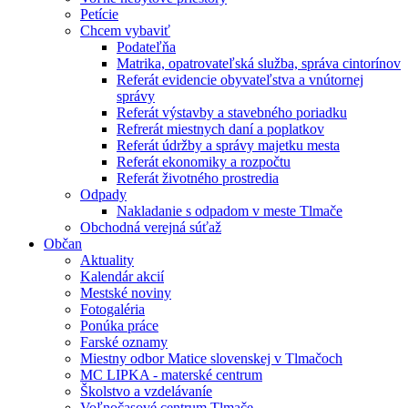
Petície
Chcem vybaviť
Podateľňa
Matrika, opatrovateľská služba, správa cintorínov
Referát evidencie obyvateľstva a vnútornej
správy
Referát výstavby a stavebného poriadku
Refrerát miestnych daní a poplatkov
Referát údržby a správy majetku mesta
Referát ekonomiky a rozpočtu
Referát životného prostredia
Odpady
Nakladanie s odpadom v meste Tlmače
Obchodná verejná súťaž
Občan
Aktuality
Kalendár akcií
Mestské noviny
Fotogaléria
Ponúka práce
Farské oznamy
Miestny odbor Matice slovenskej v Tlmačoch
MC LIPKA - materské centrum
Školstvo a vzdelávaníe
Voľnočasové centrum Tlmače