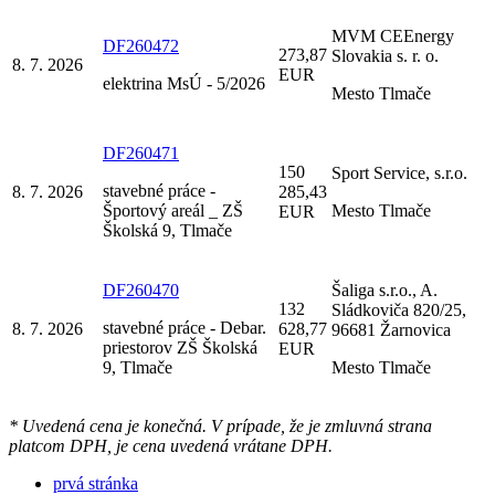
MVM CEEnergy
DF260472
273,87
Slovakia s. r. o.
8. 7. 2026
EUR
elektrina MsÚ - 5/2026
Mesto Tlmače
DF260471
150
Sport Service, s.r.o.
stavebné práce -
8. 7. 2026
285,43
Športový areál _ ZŠ
Mesto Tlmače
EUR
Školská 9, Tlmače
DF260470
Šaliga s.r.o., A.
132
Sládkoviča 820/25,
stavebné práce - Debar.
8. 7. 2026
628,77
96681 Žarnovica
priestorov ZŠ Školská
EUR
9, Tlmače
Mesto Tlmače
* Uvedená cena je konečná. V prípade, že je zmluvná strana
platcom DPH, je cena uvedená vrátane DPH.
prvá stránka