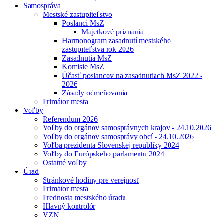
Samospráva
Mestské zastupiteľstvo
Poslanci MsZ
Majetkové priznania
Harmonogram zasadnutí mestského
zastupiteľstva rok 2026
Zasadnutia MsZ
Komisie MsZ
Účasť poslancov na zasadnutiach MsZ 2022 -
2026
Zásady odmeňovania
Primátor mesta
Voľby
Referendum 2026
Voľby do orgánov samosprávnych krajov - 24.10.2026
Voľby do orgánov samosprávy obcí - 24.10.2026
Voľba prezidenta Slovenskej republiky 2024
Voľby do Európskeho parlamentu 2024
Ostatné voľby
Úrad
Stránkové hodiny pre verejnosť
Primátor mesta
Prednosta mestského úradu
Hlavný kontrolór
VZN