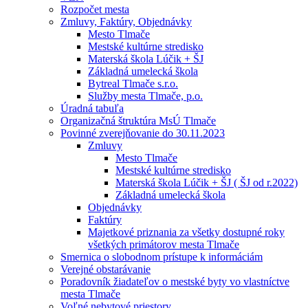
Rozpočet mesta
Zmluvy, Faktúry, Objednávky
Mesto Tlmače
Mestské kultúrne stredisko
Materská škola Lúčik + ŠJ
Základná umelecká škola
Bytreal Tlmače s.r.o.
Služby mesta Tlmače, p.o.
Úradná tabuľa
Organizačná štruktúra MsÚ Tlmače
Povinné zverejňovanie do 30.11.2023
Zmluvy
Mesto Tlmače
Mestské kultúrne stredisko
Materská škola Lúčik + ŠJ ( ŠJ od r.2022)
Základná umelecká škola
Objednávky
Faktúry
Majetkové priznania za všetky dostupné roky
všetkých primátorov mesta Tlmače
Smernica o slobodnom prístupe k informáciám
Verejné obstarávanie
Poradovník žiadateľov o mestské byty vo vlastníctve
mesta Tlmače
Voľné nebytové priestory