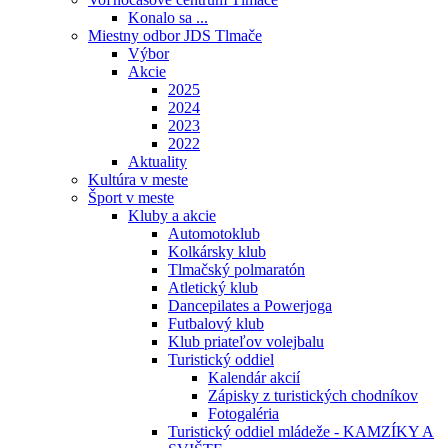
Konalo sa ...
Miestny odbor JDS Tlmače
Výbor
Akcie
2025
2024
2023
2022
Aktuality
Kultúra v meste
Šport v meste
Kluby a akcie
Automotoklub
Kolkársky klub
Tlmačský polmaratón
Atletický klub
Dancepilates a Powerjoga
Futbalový klub
Klub priateľov volejbalu
Turistický oddiel
Kalendár akcií
Zápisky z turistických chodníkov
Fotogaléria
Turistický oddiel mládeže - KAMZÍKY A