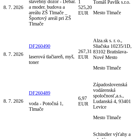
stavebný dozor - Debar.
1
Tomáš Pavlík s.r.o.
a moder. budova a
8. 7. 2026
525,20
areálu ZŠ Tlmače _
Mesto Tlmače
EUR
Športový areál pri ZŠ
Tlmače
Alza.sk s. r. o.,
DF260490
Sliačska 10235/1D,
267,31
83102 Bratislava-
8. 7. 2026
laserová tlačiareň, myš,
EUR
Nové Mesto
toner
Mesto Tlmače
Západoslovenská
vodárenská
DF260489
spoločnosť,a.s.,
6,97
8. 7. 2026
Ludanská 4, 93401
voda - Potočná 1,
EUR
Levice
Tlmače
Mesto Tlmače
Schindler výťahy a