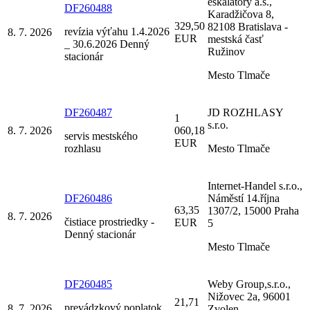
eskalátory a.s.,
DF260488
Karadžičova 8,
329,50
82108 Bratislava -
revízia výťahu 1.4.2026
8. 7. 2026
EUR
mestská časť
_ 30.6.2026 Denný
Ružinov
stacionár
Mesto Tlmače
DF260487
JD ROZHLASY
1
s.r.o.
8. 7. 2026
060,18
servis mestského
EUR
rozhlasu
Mesto Tlmače
Internet-Handel s.r.o.,
DF260486
Náměstí 14.října
63,35
1307/2, 15000 Praha
8. 7. 2026
čistiace prostriedky -
EUR
5
Denný stacionár
Mesto Tlmače
DF260485
Weby Group,s.r.o.,
Nižovec 2a, 96001
21,71
prevádzkový poplatok
8. 7. 2026
Zvolen