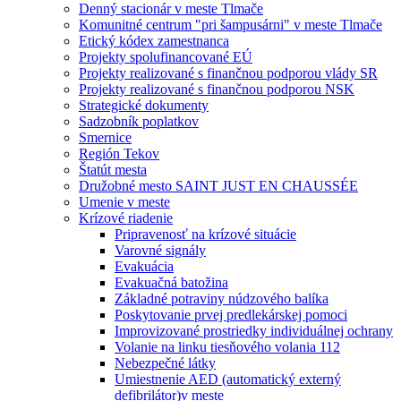
Denný stacionár v meste Tlmače
Komunitné centrum "pri šampusárni" v meste Tlmače
Etický kódex zamestnanca
Projekty spolufinancované EÚ
Projekty realizované s finančnou podporou vlády SR
Projekty realizované s finančnou podporou NSK
Strategické dokumenty
Sadzobník poplatkov
Smernice
Región Tekov
Štatút mesta
Družobné mesto SAINT JUST EN CHAUSSÉE
Umenie v meste
Krízové riadenie
Pripravenosť na krízové situácie
Varovné signály
Evakuácia
Evakuačná batožina
Základné potraviny núdzového balíka
Poskytovanie prvej predlekárskej pomoci
Improvizované prostriedky individuálnej ochrany
Volanie na linku tiesňového volania 112
Nebezpečné látky
Umiestnenie AED (automatický externý
defibrilátor)v meste