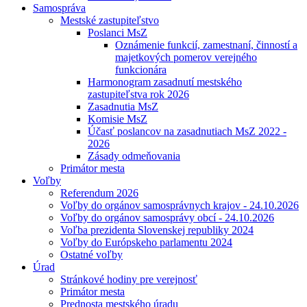
Samospráva
Mestské zastupiteľstvo
Poslanci MsZ
Oznámenie funkcií, zamestnaní, činností a
majetkových pomerov verejného
funkcionára
Harmonogram zasadnutí mestského
zastupiteľstva rok 2026
Zasadnutia MsZ
Komisie MsZ
Účasť poslancov na zasadnutiach MsZ 2022 -
2026
Zásady odmeňovania
Primátor mesta
Voľby
Referendum 2026
Voľby do orgánov samosprávnych krajov - 24.10.2026
Voľby do orgánov samosprávy obcí - 24.10.2026
Voľba prezidenta Slovenskej republiky 2024
Voľby do Európskeho parlamentu 2024
Ostatné voľby
Úrad
Stránkové hodiny pre verejnosť
Primátor mesta
Prednosta mestského úradu