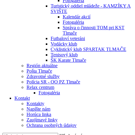
Fotogaléria
Turistický oddiel mládeže - KAMZÍKY A
SVIŠTE
Kalendár akcií
Fotogaléria
Správa o činnosti TOM pri KST
Tlmače
Futbaloví veteráni
Vodácky klub
Cyklistický klub SPARTAK TLMAČE
Tenisový klub
ŠK Karate Tlmače
Región aktuálne
Pošta Tlmače
Zdravotné služby
Polícia SR - OO PZ Tlmače
Relax centrum
Fotogaléria
Kontakt
Kontakty
Napíšte nám
Horúca linka
Zaujímavé linky
Ochrana osobných údajov