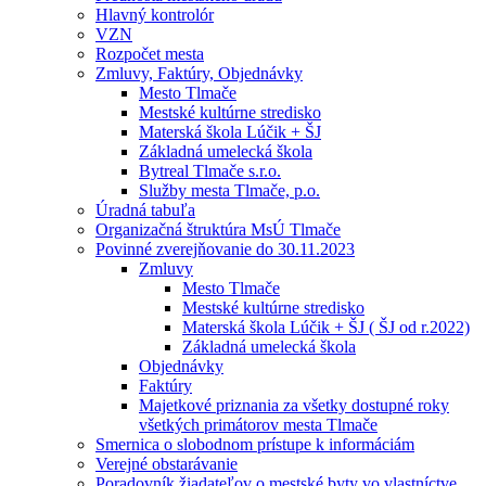
Hlavný kontrolór
VZN
Rozpočet mesta
Zmluvy, Faktúry, Objednávky
Mesto Tlmače
Mestské kultúrne stredisko
Materská škola Lúčik + ŠJ
Základná umelecká škola
Bytreal Tlmače s.r.o.
Služby mesta Tlmače, p.o.
Úradná tabuľa
Organizačná štruktúra MsÚ Tlmače
Povinné zverejňovanie do 30.11.2023
Zmluvy
Mesto Tlmače
Mestské kultúrne stredisko
Materská škola Lúčik + ŠJ ( ŠJ od r.2022)
Základná umelecká škola
Objednávky
Faktúry
Majetkové priznania za všetky dostupné roky
všetkých primátorov mesta Tlmače
Smernica o slobodnom prístupe k informáciám
Verejné obstarávanie
Poradovník žiadateľov o mestské byty vo vlastníctve