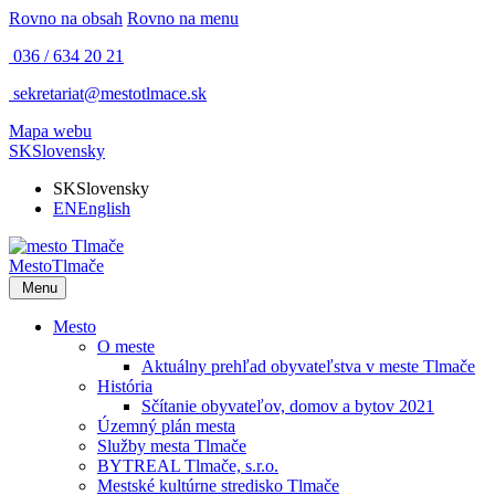
Rovno na obsah
Rovno na menu
036 / 634 20 21
sekretariat@mestotlmace.sk
Mapa webu
SK
Slovensky
SK
Slovensky
EN
English
Mesto
Tlmače
Menu
Mesto
O meste
Aktuálny prehľad obyvateľstva v meste Tlmače
História
Sčítanie obyvateľov, domov a bytov 2021
Územný plán mesta
Služby mesta Tlmače
BYTREAL Tlmače, s.r.o.
Mestské kultúrne stredisko Tlmače