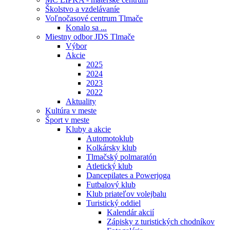
Školstvo a vzdelávaníe
Voľnočasové centrum Tlmače
Konalo sa ...
Miestny odbor JDS Tlmače
Výbor
Akcie
2025
2024
2023
2022
Aktuality
Kultúra v meste
Šport v meste
Kluby a akcie
Automotoklub
Kolkársky klub
Tlmačský polmaratón
Atletický klub
Dancepilates a Powerjoga
Futbalový klub
Klub priateľov volejbalu
Turistický oddiel
Kalendár akcií
Zápisky z turistických chodníkov