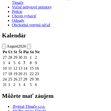
Tlmače
Voľné nebytové priestory
Petície
Chcem vybaviť
Odpady
Obchodná verejná súťaž
Kalendár
August
2026
Po
Ut
St
Št
Pia
So
Ne
27
28
29
30
31
1
2
3
4
5
6
7
8
9
10
11
12
13
14
15
16
17
18
19
20
21
22
23
24
25
26
27
28
29
30
31
1
2
3
4
5
6
Môžete mať záujem
Bytreal Tlmače s.r.o.
Služby mesta Tlmače