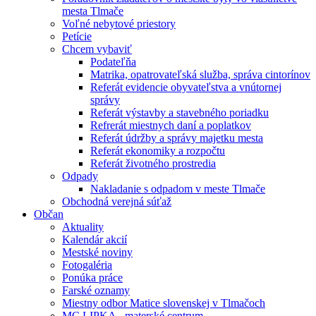
mesta Tlmače
Voľné nebytové priestory
Petície
Chcem vybaviť
Podateľňa
Matrika, opatrovateľská služba, správa cintorínov
Referát evidencie obyvateľstva a vnútornej
správy
Referát výstavby a stavebného poriadku
Refrerát miestnych daní a poplatkov
Referát údržby a správy majetku mesta
Referát ekonomiky a rozpočtu
Referát životného prostredia
Odpady
Nakladanie s odpadom v meste Tlmače
Obchodná verejná súťaž
Občan
Aktuality
Kalendár akcií
Mestské noviny
Fotogaléria
Ponúka práce
Farské oznamy
Miestny odbor Matice slovenskej v Tlmačoch
MC LIPKA - materské centrum