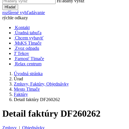
Hľadaný výraz
Hľadať
rozšírené vyhľadávanie
rýchle odkazy
Kontakt
Úradná tabuľa
Chcem vybaviť
MsKS Tlmače
Zvoz odpadu
T
Tekov
Farnosť Tlmače
Relax centrum
Úvodná stránka
Úrad
Zmluvy, Faktúry, Objednávky
Mesto Tlmače
Faktúry
Detail faktúry DF260262
Detail faktúry DF260262
Zmluvy
|
Objednávky