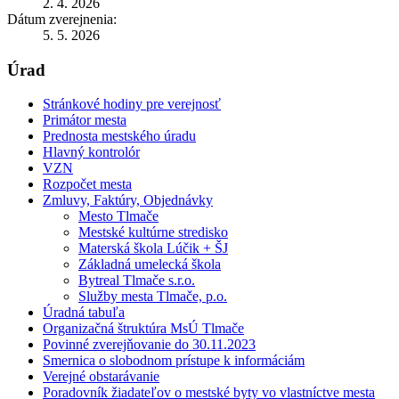
2. 4. 2026
Dátum zverejnenia:
5. 5. 2026
Úrad
Stránkové hodiny pre verejnosť
Primátor mesta
Prednosta mestského úradu
Hlavný kontrolór
VZN
Rozpočet mesta
Zmluvy, Faktúry, Objednávky
Mesto Tlmače
Mestské kultúrne stredisko
Materská škola Lúčik + ŠJ
Základná umelecká škola
Bytreal Tlmače s.r.o.
Služby mesta Tlmače, p.o.
Úradná tabuľa
Organizačná štruktúra MsÚ Tlmače
Povinné zverejňovanie do 30.11.2023
Smernica o slobodnom prístupe k informáciám
Verejné obstarávanie
Poradovník žiadateľov o mestské byty vo vlastníctve mesta