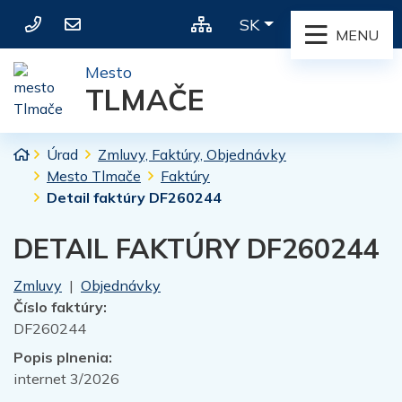
036 / 634 20 21
sekretariat@mestotlmace.sk
Rovno na obsah
Slovensky
SK
Mapa webu
MENU
Mesto
TLMAČE
Úvodná stránka
Úrad
Zmluvy, Faktúry, Objednávky
Mesto Tlmače
Faktúry
Detail faktúry DF260244
DETAIL FAKTÚRY DF260244
Zmluvy
|
Objednávky
Číslo faktúry:
DF260244
Popis plnenia:
internet 3/2026