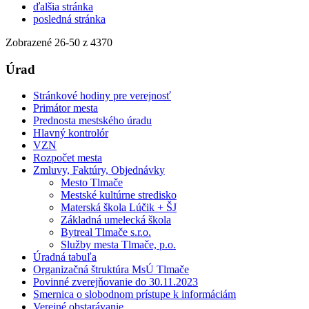
ďalšia stránka
posledná stránka
Zobrazené
26
-
50
z 4370
Úrad
Stránkové hodiny pre verejnosť
Primátor mesta
Prednosta mestského úradu
Hlavný kontrolór
VZN
Rozpočet mesta
Zmluvy, Faktúry, Objednávky
Mesto Tlmače
Mestské kultúrne stredisko
Materská škola Lúčik + ŠJ
Základná umelecká škola
Bytreal Tlmače s.r.o.
Služby mesta Tlmače, p.o.
Úradná tabuľa
Organizačná štruktúra MsÚ Tlmače
Povinné zverejňovanie do 30.11.2023
Smernica o slobodnom prístupe k informáciám
Verejné obstarávanie