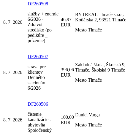
DF260508
služby + energie
BYTREAL Tlmače s.r.o.,
6/2026 -
46,97
Kotlárska 2, 93521 Tlmače
8. 7. 2026
Zdravot.
EUR
stredisko (po
Mesto Tlmače
pedikúre _
prízemie)
DF260507
Základná škola, Školská 9,
strava pre
396,06
Tlmače, Školská 9 Tlmače
klientov
8. 7. 2026
EUR
Denného
Mesto Tlmače
stacionáru
6/2026
DF260506
čistenie
Daniel Varga
100,00
kanalizácie -
8. 7. 2026
EUR
ubytovňa
Mesto Tlmače
Spoločenský