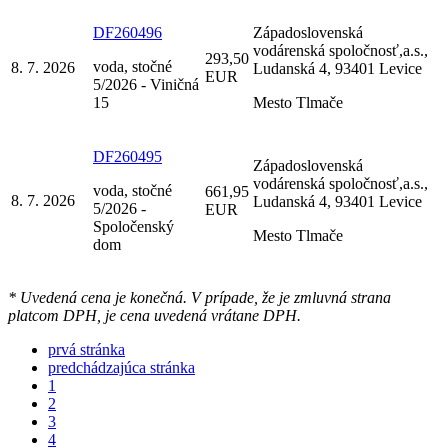
DF260496
Západoslovenská
vodárenská spoločnosť,a.s.,
293,50
voda, stočné
8. 7. 2026
Ludanská 4, 93401 Levice
EUR
5/2026 - Viničná
15
Mesto Tlmače
DF260495
Západoslovenská
vodárenská spoločnosť,a.s.,
voda, stočné
661,95
8. 7. 2026
Ludanská 4, 93401 Levice
5/2026 -
EUR
Spoločenský
Mesto Tlmače
dom
* Uvedená cena je konečná. V prípade, že je zmluvná strana
platcom DPH, je cena uvedená vrátane DPH.
prvá stránka
predchádzajúca stránka
1
2
3
4