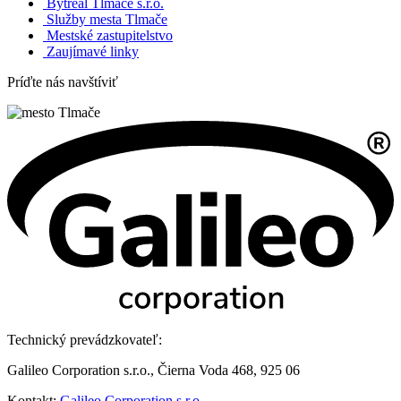
Bytreal Tlmače s.r.o.
Služby mesta Tlmače
Mestské zastupitelstvo
Zaujímavé linky
Príďte nás navštíviť
Technický prevádzkovateľ:
Galileo Corporation s.r.o., Čierna Voda 468, 925 06
Kontakt:
Galileo Corporation s.r.o.