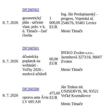
DF260502
Ing. Ján Predajnianský -
geometrický
1
progeos, Vojenská ul.
plán - určenie
8. 7. 2026
600,00
2546/76, 93401 Levice
vlast. práv. v k.
EUR
ú. Tlmače - časť
Mesto Tlmače
Orešie
DF260501
IPEKO Zvolen s.r.o.,
účastnícky
Jazmínová 3273/16, 96007
60,00
poplatok na
8. 7. 2026
Zvolen
EUR
webinári -
Voľby 2026 -
Mesto Tlmače
mzdová učtáreň
Ján Trnkus ml.
DF260500
UNISERVIS, 90, 93521
475,60
8. 7. 2026
Veľké Kozmálovce
oprava auta Ávia
EUR
LV 695 AH
Mesto Tlmače