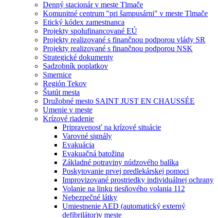
Denný stacionár v meste Tlmače
Komunitné centrum "pri šampusárni" v meste Tlmače
Etický kódex zamestnanca
Projekty spolufinancované EÚ
Projekty realizované s finančnou podporou vlády SR
Projekty realizované s finančnou podporou NSK
Strategické dokumenty
Sadzobník poplatkov
Smernice
Región Tekov
Štatút mesta
Družobné mesto SAINT JUST EN CHAUSSÉE
Umenie v meste
Krízové riadenie
Pripravenosť na krízové situácie
Varovné signály
Evakuácia
Evakuačná batožina
Základné potraviny núdzového balíka
Poskytovanie prvej predlekárskej pomoci
Improvizované prostriedky individuálnej ochrany
Volanie na linku tiesňového volania 112
Nebezpečné látky
Umiestnenie AED (automatický externý
defibrilátor)v meste