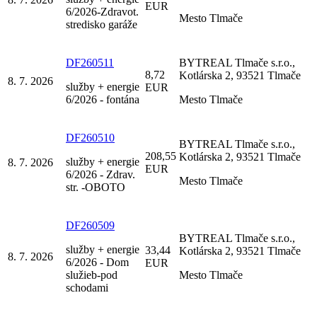
EUR
6/2026-Zdravot.
Mesto Tlmače
stredisko garáže
DF260511
BYTREAL Tlmače s.r.o.,
8,72
Kotlárska 2, 93521 Tlmače
8. 7. 2026
služby + energie
EUR
6/2026 - fontána
Mesto Tlmače
DF260510
BYTREAL Tlmače s.r.o.,
208,55
Kotlárska 2, 93521 Tlmače
služby + energie
8. 7. 2026
EUR
6/2026 - Zdrav.
Mesto Tlmače
str. -OBOTO
DF260509
BYTREAL Tlmače s.r.o.,
služby + energie
33,44
Kotlárska 2, 93521 Tlmače
8. 7. 2026
6/2026 - Dom
EUR
služieb-pod
Mesto Tlmače
schodami