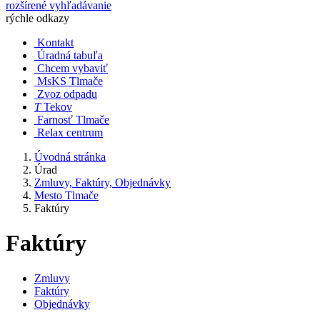
rozšírené vyhľadávanie
rýchle odkazy
Kontakt
Úradná tabuľa
Chcem vybaviť
MsKS Tlmače
Zvoz odpadu
T
Tekov
Farnosť Tlmače
Relax centrum
Úvodná stránka
Úrad
Zmluvy, Faktúry, Objednávky
Mesto Tlmače
Faktúry
Faktúry
Zmluvy
Faktúry
Objednávky