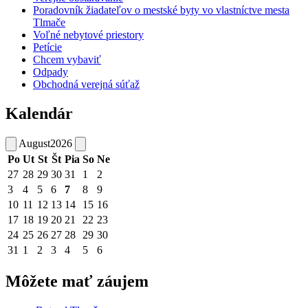
Poradovník žiadateľov o mestské byty vo vlastníctve mesta
Tlmače
Voľné nebytové priestory
Petície
Chcem vybaviť
Odpady
Obchodná verejná súťaž
Kalendár
August
2026
Po
Ut
St
Št
Pia
So
Ne
27
28
29
30
31
1
2
3
4
5
6
7
8
9
10
11
12
13
14
15
16
17
18
19
20
21
22
23
24
25
26
27
28
29
30
31
1
2
3
4
5
6
Môžete mať záujem