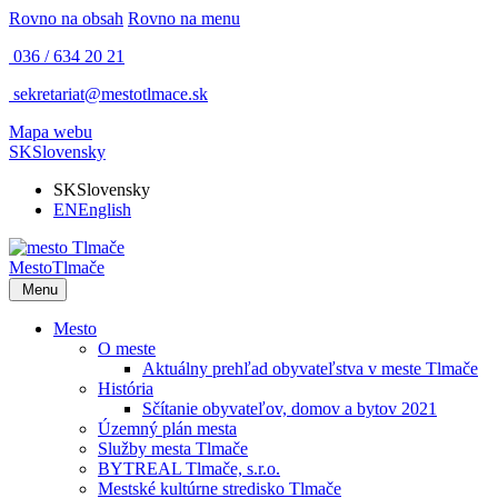
Rovno na obsah
Rovno na menu
036 / 634 20 21
sekretariat@mestotlmace.sk
Mapa webu
SK
Slovensky
SK
Slovensky
EN
English
Mesto
Tlmače
Menu
Mesto
O meste
Aktuálny prehľad obyvateľstva v meste Tlmače
História
Sčítanie obyvateľov, domov a bytov 2021
Územný plán mesta
Služby mesta Tlmače
BYTREAL Tlmače, s.r.o.
Mestské kultúrne stredisko Tlmače