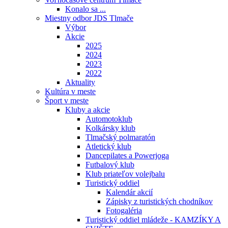
Konalo sa ...
Miestny odbor JDS Tlmače
Výbor
Akcie
2025
2024
2023
2022
Aktuality
Kultúra v meste
Šport v meste
Kluby a akcie
Automotoklub
Kolkársky klub
Tlmačský polmaratón
Atletický klub
Dancepilates a Powerjoga
Futbalový klub
Klub priateľov volejbalu
Turistický oddiel
Kalendár akcií
Zápisky z turistických chodníkov
Fotogaléria
Turistický oddiel mládeže - KAMZÍKY A