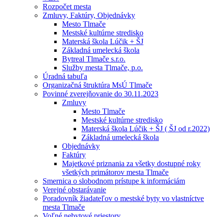
Rozpočet mesta
Zmluvy, Faktúry, Objednávky
Mesto Tlmače
Mestské kultúrne stredisko
Materská škola Lúčik + ŠJ
Základná umelecká škola
Bytreal Tlmače s.r.o.
Služby mesta Tlmače, p.o.
Úradná tabuľa
Organizačná štruktúra MsÚ Tlmače
Povinné zverejňovanie do 30.11.2023
Zmluvy
Mesto Tlmače
Mestské kultúrne stredisko
Materská škola Lúčik + ŠJ ( ŠJ od r.2022)
Základná umelecká škola
Objednávky
Faktúry
Majetkové priznania za všetky dostupné roky
všetkých primátorov mesta Tlmače
Smernica o slobodnom prístupe k informáciám
Verejné obstarávanie
Poradovník žiadateľov o mestské byty vo vlastníctve
mesta Tlmače
Voľné nebytové priestory