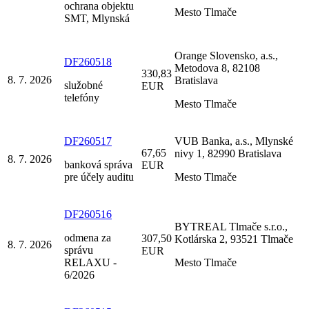
ochrana objektu
Mesto Tlmače
SMT, Mlynská
Orange Slovensko, a.s.,
DF260518
Metodova 8, 82108
330,83
8. 7. 2026
Bratislava
služobné
EUR
telefóny
Mesto Tlmače
DF260517
VUB Banka, a.s., Mlynské
67,65
nivy 1, 82990 Bratislava
8. 7. 2026
banková správa
EUR
pre účely auditu
Mesto Tlmače
DF260516
BYTREAL Tlmače s.r.o.,
odmena za
307,50
Kotlárska 2, 93521 Tlmače
8. 7. 2026
správu
EUR
RELAXU -
Mesto Tlmače
6/2026