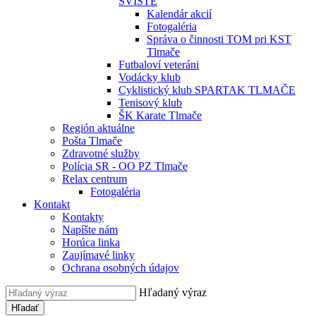
SVIŠTE
Kalendár akcií
Fotogaléria
Správa o činnosti TOM pri KST
Tlmače
Futbaloví veteráni
Vodácky klub
Cyklistický klub SPARTAK TLMAČE
Tenisový klub
ŠK Karate Tlmače
Región aktuálne
Pošta Tlmače
Zdravotné služby
Polícia SR - OO PZ Tlmače
Relax centrum
Fotogaléria
Kontakt
Kontakty
Napíšte nám
Horúca linka
Zaujímavé linky
Ochrana osobných údajov
Hľadaný výraz
Hľadať