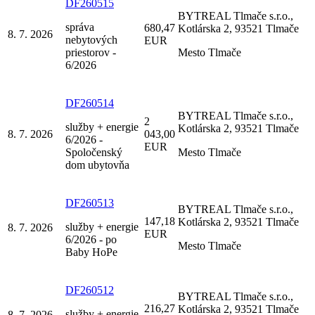
DF260515
BYTREAL Tlmače s.r.o.,
správa
680,47
Kotlárska 2, 93521 Tlmače
8. 7. 2026
nebytových
EUR
priestorov -
Mesto Tlmače
6/2026
DF260514
BYTREAL Tlmače s.r.o.,
2
služby + energie
Kotlárska 2, 93521 Tlmače
8. 7. 2026
043,00
6/2026 -
EUR
Spoločenský
Mesto Tlmače
dom ubytovňa
DF260513
BYTREAL Tlmače s.r.o.,
147,18
Kotlárska 2, 93521 Tlmače
služby + energie
8. 7. 2026
EUR
6/2026 - po
Mesto Tlmače
Baby HoPe
DF260512
BYTREAL Tlmače s.r.o.,
216,27
Kotlárska 2, 93521 Tlmače
služby + energie
8. 7. 2026