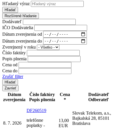
Hľadaný výraz
Hľadať
Rozšírené hľadanie
Dodávateľ
IČO Dodávatelia
Dátum zverejnenia od
Dátum zverejnenia do
Zverejnený v roku
Číslo faktúry
Popis plnenia
Cena od
Cena do
Zrušiť filter
Zavrieť
Dátum
Číslo faktúry
Cena
Dodávateľ
zverejnenia
Popis plnenia
*
Odberateľ
DF260519
Slovak Telekom, a.s.,
Bajkalská 28, 85101
telefónne
13,00
8. 7. 2026
Bratislava
poplatky -
EUR