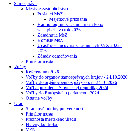
Samospráva
Mestské zastupiteľstvo
Poslanci MsZ
Majetkové priznania
Harmonogram zasadnutí mestského
zastupiteľstva rok 2026
Zasadnutia MsZ
Komisie MsZ
Účasť poslancov na zasadnutiach MsZ 2022 -
2026
Zásady odmeňovania
Primátor mesta
Voľby
Referendum 2026
Voľby do orgánov samosprávnych krajov - 24.10.2026
Voľby do orgánov samosprávy obcí - 24.10.2026
Voľba prezidenta Slovenskej republiky 2024
Voľby do Európskeho parlamentu 2024
Ostatné voľby
Úrad
Stránkové hodiny pre verejnosť
Primátor mesta
Prednosta mestského úradu
Hlavný kontrolór
VZN