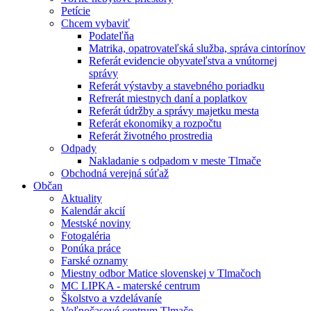
Petície
Chcem vybaviť
Podateľňa
Matrika, opatrovateľská služba, správa cintorínov
Referát evidencie obyvateľstva a vnútornej
správy
Referát výstavby a stavebného poriadku
Refrerát miestnych daní a poplatkov
Referát údržby a správy majetku mesta
Referát ekonomiky a rozpočtu
Referát životného prostredia
Odpady
Nakladanie s odpadom v meste Tlmače
Obchodná verejná súťaž
Občan
Aktuality
Kalendár akcií
Mestské noviny
Fotogaléria
Ponúka práce
Farské oznamy
Miestny odbor Matice slovenskej v Tlmačoch
MC LIPKA - materské centrum
Školstvo a vzdelávaníe
Voľnočasové centrum Tlmače