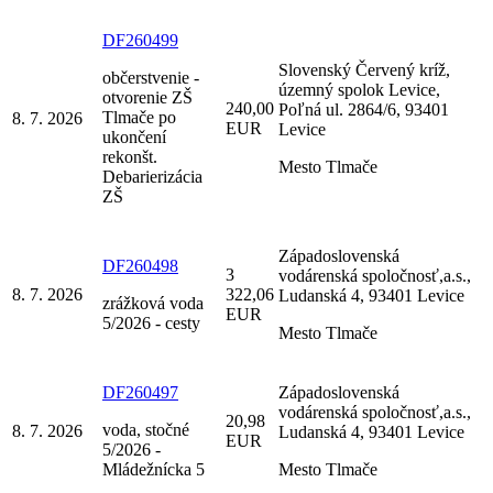
DF260499
Slovenský Červený kríž,
občerstvenie -
územný spolok Levice,
otvorenie ZŠ
240,00
Poľná ul. 2864/6, 93401
Tlmače po
8. 7. 2026
EUR
Levice
ukončení
rekonšt.
Mesto Tlmače
Debarierizácia
ZŠ
Západoslovenská
DF260498
3
vodárenská spoločnosť,a.s.,
8. 7. 2026
322,06
Ludanská 4, 93401 Levice
zrážková voda
EUR
5/2026 - cesty
Mesto Tlmače
DF260497
Západoslovenská
vodárenská spoločnosť,a.s.,
20,98
voda, stočné
8. 7. 2026
Ludanská 4, 93401 Levice
EUR
5/2026 -
Mládežnícka 5
Mesto Tlmače