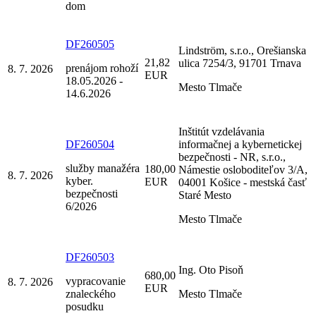
dom
DF260505
Lindström, s.r.o., Orešianska
21,82
ulica 7254/3, 91701 Trnava
prenájom rohoží
8. 7. 2026
EUR
18.05.2026 -
Mesto Tlmače
14.6.2026
Inštitút vzdelávania
DF260504
informačnej a kybernetickej
bezpečnosti - NR, s.r.o.,
služby manažéra
180,00
Námestie osloboditeľov 3/A,
8. 7. 2026
kyber.
EUR
04001 Košice - mestská časť
bezpečnosti
Staré Mesto
6/2026
Mesto Tlmače
DF260503
Ing. Oto Pisoň
680,00
vypracovanie
8. 7. 2026
EUR
znaleckého
Mesto Tlmače
posudku