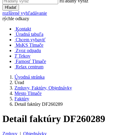
Hľadaný výraz
Hľadať
rozšírené vyhľadávanie
rýchle odkazy
Kontakt
Úradná tabuľa
Chcem vybaviť
MsKS Tlmače
Zvoz odpadu
T
Tekov
Farnosť Tlmače
Relax centrum
Úvodná stránka
Úrad
Zmluvy, Faktúry, Objednávky
Mesto Tlmače
Faktúry
Detail faktúry DF260289
Detail faktúry DF260289
Zmluvy
|
Objednávky