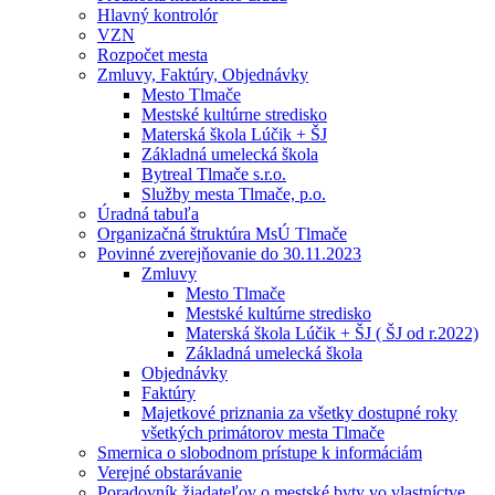
Hlavný kontrolór
VZN
Rozpočet mesta
Zmluvy, Faktúry, Objednávky
Mesto Tlmače
Mestské kultúrne stredisko
Materská škola Lúčik + ŠJ
Základná umelecká škola
Bytreal Tlmače s.r.o.
Služby mesta Tlmače, p.o.
Úradná tabuľa
Organizačná štruktúra MsÚ Tlmače
Povinné zverejňovanie do 30.11.2023
Zmluvy
Mesto Tlmače
Mestské kultúrne stredisko
Materská škola Lúčik + ŠJ ( ŠJ od r.2022)
Základná umelecká škola
Objednávky
Faktúry
Majetkové priznania za všetky dostupné roky
všetkých primátorov mesta Tlmače
Smernica o slobodnom prístupe k informáciám
Verejné obstarávanie
Poradovník žiadateľov o mestské byty vo vlastníctve