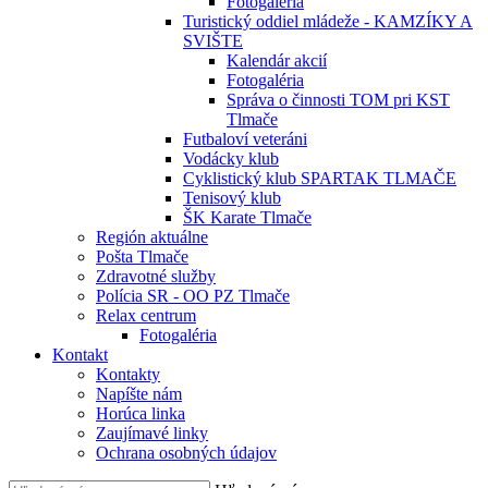
Fotogaléria
Turistický oddiel mládeže - KAMZÍKY A
SVIŠTE
Kalendár akcií
Fotogaléria
Správa o činnosti TOM pri KST
Tlmače
Futbaloví veteráni
Vodácky klub
Cyklistický klub SPARTAK TLMAČE
Tenisový klub
ŠK Karate Tlmače
Región aktuálne
Pošta Tlmače
Zdravotné služby
Polícia SR - OO PZ Tlmače
Relax centrum
Fotogaléria
Kontakt
Kontakty
Napíšte nám
Horúca linka
Zaujímavé linky
Ochrana osobných údajov