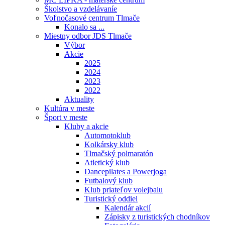
Školstvo a vzdelávaníe
Voľnočasové centrum Tlmače
Konalo sa ...
Miestny odbor JDS Tlmače
Výbor
Akcie
2025
2024
2023
2022
Aktuality
Kultúra v meste
Šport v meste
Kluby a akcie
Automotoklub
Kolkársky klub
Tlmačský polmaratón
Atletický klub
Dancepilates a Powerjoga
Futbalový klub
Klub priateľov volejbalu
Turistický oddiel
Kalendár akcií
Zápisky z turistických chodníkov