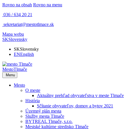
Rovno na obsah
Rovno na menu
036 / 634 20 21
sekretariat@mestotlmace.sk
Mapa webu
SK
Slovensky
SK
Slovensky
EN
English
Mesto
Tlmače
Menu
Mesto
O meste
Aktuálny prehľad obyvateľstva v meste Tlmače
História
Sčítanie obyvateľov, domov a bytov 2021
Územný plán mesta
Služby mesta Tlmače
BYTREAL Tlmače, s.r.o.
Mestské kultúrne stredisko Tlmače