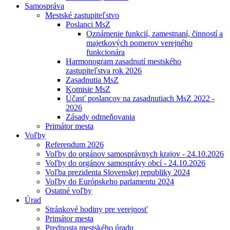
Samospráva
Mestské zastupiteľstvo
Poslanci MsZ
Oznámenie funkcií, zamestnaní, činností a
majetkových pomerov verejného
funkcionára
Harmonogram zasadnutí mestského
zastupiteľstva rok 2026
Zasadnutia MsZ
Komisie MsZ
Účasť poslancov na zasadnutiach MsZ 2022 -
2026
Zásady odmeňovania
Primátor mesta
Voľby
Referendum 2026
Voľby do orgánov samosprávnych krajov - 24.10.2026
Voľby do orgánov samosprávy obcí - 24.10.2026
Voľba prezidenta Slovenskej republiky 2024
Voľby do Európskeho parlamentu 2024
Ostatné voľby
Úrad
Stránkové hodiny pre verejnosť
Primátor mesta
Prednosta mestského úradu