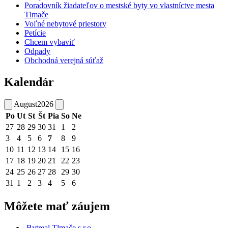
Poradovník žiadateľov o mestské byty vo vlastníctve mesta
Tlmače
Voľné nebytové priestory
Petície
Chcem vybaviť
Odpady
Obchodná verejná súťaž
Kalendár
August
2026
Po
Ut
St
Št
Pia
So
Ne
27
28
29
30
31
1
2
3
4
5
6
7
8
9
10
11
12
13
14
15
16
17
18
19
20
21
22
23
24
25
26
27
28
29
30
31
1
2
3
4
5
6
Môžete mať záujem
Bytreal Tlmače s.r.o.