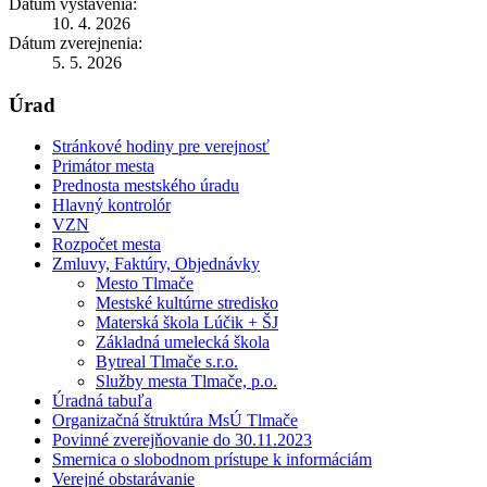
Dátum vystavenia:
10. 4. 2026
Dátum zverejnenia:
5. 5. 2026
Úrad
Stránkové hodiny pre verejnosť
Primátor mesta
Prednosta mestského úradu
Hlavný kontrolór
VZN
Rozpočet mesta
Zmluvy, Faktúry, Objednávky
Mesto Tlmače
Mestské kultúrne stredisko
Materská škola Lúčik + ŠJ
Základná umelecká škola
Bytreal Tlmače s.r.o.
Služby mesta Tlmače, p.o.
Úradná tabuľa
Organizačná štruktúra MsÚ Tlmače
Povinné zverejňovanie do 30.11.2023
Smernica o slobodnom prístupe k informáciám
Verejné obstarávanie