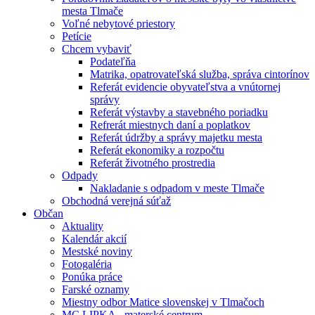
mesta Tlmače
Voľné nebytové priestory
Petície
Chcem vybaviť
Podateľňa
Matrika, opatrovateľská služba, správa cintorínov
Referát evidencie obyvateľstva a vnútornej
správy
Referát výstavby a stavebného poriadku
Refrerát miestnych daní a poplatkov
Referát údržby a správy majetku mesta
Referát ekonomiky a rozpočtu
Referát životného prostredia
Odpady
Nakladanie s odpadom v meste Tlmače
Obchodná verejná súťaž
Občan
Aktuality
Kalendár akcií
Mestské noviny
Fotogaléria
Ponúka práce
Farské oznamy
Miestny odbor Matice slovenskej v Tlmačoch
MC LIPKA - materské centrum