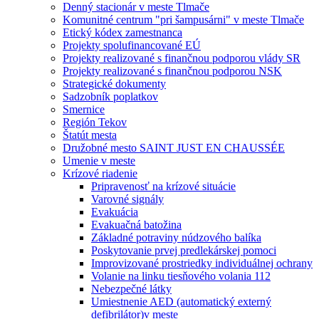
Denný stacionár v meste Tlmače
Komunitné centrum "pri šampusárni" v meste Tlmače
Etický kódex zamestnanca
Projekty spolufinancované EÚ
Projekty realizované s finančnou podporou vlády SR
Projekty realizované s finančnou podporou NSK
Strategické dokumenty
Sadzobník poplatkov
Smernice
Región Tekov
Štatút mesta
Družobné mesto SAINT JUST EN CHAUSSÉE
Umenie v meste
Krízové riadenie
Pripravenosť na krízové situácie
Varovné signály
Evakuácia
Evakuačná batožina
Základné potraviny núdzového balíka
Poskytovanie prvej predlekárskej pomoci
Improvizované prostriedky individuálnej ochrany
Volanie na linku tiesňového volania 112
Nebezpečné látky
Umiestnenie AED (automatický externý
defibrilátor)v meste