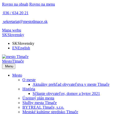
Rovno na obsah
Rovno na menu
036 / 634 20 21
sekretariat@mestotlmace.sk
Mapa webu
SK
Slovensky
SK
Slovensky
EN
English
Mesto
Tlmače
Menu
Mesto
O meste
Aktuálny prehľad obyvateľstva v meste Tlmače
História
Sčítanie obyvateľov, domov a bytov 2021
Územný plán mesta
Služby mesta Tlmače
BYTREAL Tlmače, s.r.o.
Mestské kultúrne stredisko Tlmače