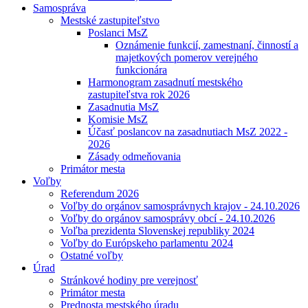
Samospráva
Mestské zastupiteľstvo
Poslanci MsZ
Oznámenie funkcií, zamestnaní, činností a
majetkových pomerov verejného
funkcionára
Harmonogram zasadnutí mestského
zastupiteľstva rok 2026
Zasadnutia MsZ
Komisie MsZ
Účasť poslancov na zasadnutiach MsZ 2022 -
2026
Zásady odmeňovania
Primátor mesta
Voľby
Referendum 2026
Voľby do orgánov samosprávnych krajov - 24.10.2026
Voľby do orgánov samosprávy obcí - 24.10.2026
Voľba prezidenta Slovenskej republiky 2024
Voľby do Európskeho parlamentu 2024
Ostatné voľby
Úrad
Stránkové hodiny pre verejnosť
Primátor mesta
Prednosta mestského úradu