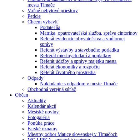
mesta Tlmače
Voľné nebytové priestory
Petície
Chcem vybaviť
Podateľňa
Matrika, opatrovateľská služba, správa cintorínov
Referát evidencie obyvateľstva a vnútornej
správy
Referát výstavby a stavebného poriadku
Refrerát miestnych daní a poplatkov
Referát údržby a správy majetku mesta
Referát ekonomiky a rozpočtu
Referát životného prostredia
Odpady
Nakladanie s odpadom v meste Tlmače
Obchodná verejná súťaž
Občan
Aktuality
Kalendár akcií
Mestské noviny
Fotogaléria
Ponúka práce
Farské oznamy
Miestny odbor Matice slovenskej v Tlmačoch
MC LIPKA - materské centrum