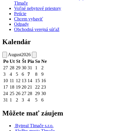
Tlmače
Voľné nebytové priestory
Petície
Chcem vybaviť
Odpady
Obchodná verejná súťaž
Kalendár
August
2026
Po
Ut
St
Št
Pia
So
Ne
27
28
29
30
31
1
2
3
4
5
6
7
8
9
10
11
12
13
14
15
16
17
18
19
20
21
22
23
24
25
26
27
28
29
30
31
1
2
3
4
5
6
Môžete mať záujem
Bytreal Tlmače s.r.o.
Služby mesta Tlmače