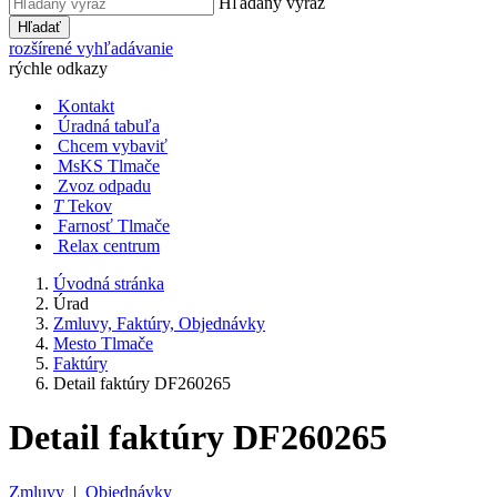
Hľadaný výraz
Hľadať
rozšírené vyhľadávanie
rýchle odkazy
Kontakt
Úradná tabuľa
Chcem vybaviť
MsKS Tlmače
Zvoz odpadu
T
Tekov
Farnosť Tlmače
Relax centrum
Úvodná stránka
Úrad
Zmluvy, Faktúry, Objednávky
Mesto Tlmače
Faktúry
Detail faktúry DF260265
Detail faktúry DF260265
Zmluvy
|
Objednávky