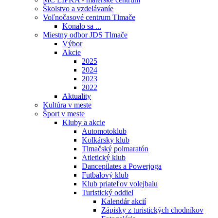
Školstvo a vzdelávaníe
Voľnočasové centrum Tlmače
Konalo sa ...
Miestny odbor JDS Tlmače
Výbor
Akcie
2025
2024
2023
2022
Aktuality
Kultúra v meste
Šport v meste
Kluby a akcie
Automotoklub
Kolkársky klub
Tlmačský polmaratón
Atletický klub
Dancepilates a Powerjoga
Futbalový klub
Klub priateľov volejbalu
Turistický oddiel
Kalendár akcií
Zápisky z turistických chodníkov