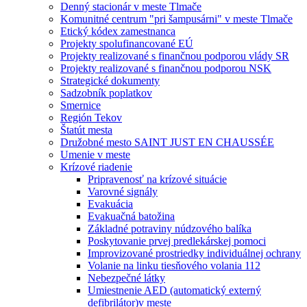
Denný stacionár v meste Tlmače
Komunitné centrum "pri šampusárni" v meste Tlmače
Etický kódex zamestnanca
Projekty spolufinancované EÚ
Projekty realizované s finančnou podporou vlády SR
Projekty realizované s finančnou podporou NSK
Strategické dokumenty
Sadzobník poplatkov
Smernice
Región Tekov
Štatút mesta
Družobné mesto SAINT JUST EN CHAUSSÉE
Umenie v meste
Krízové riadenie
Pripravenosť na krízové situácie
Varovné signály
Evakuácia
Evakuačná batožina
Základné potraviny núdzového balíka
Poskytovanie prvej predlekárskej pomoci
Improvizované prostriedky individuálnej ochrany
Volanie na linku tiesňového volania 112
Nebezpečné látky
Umiestnenie AED (automatický externý
defibrilátor)v meste