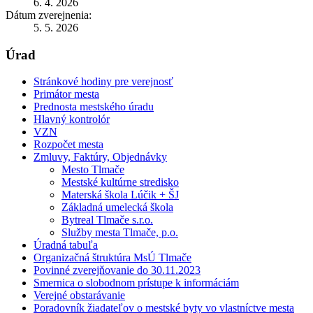
6. 4. 2026
Dátum zverejnenia:
5. 5. 2026
Úrad
Stránkové hodiny pre verejnosť
Primátor mesta
Prednosta mestského úradu
Hlavný kontrolór
VZN
Rozpočet mesta
Zmluvy, Faktúry, Objednávky
Mesto Tlmače
Mestské kultúrne stredisko
Materská škola Lúčik + ŠJ
Základná umelecká škola
Bytreal Tlmače s.r.o.
Služby mesta Tlmače, p.o.
Úradná tabuľa
Organizačná štruktúra MsÚ Tlmače
Povinné zverejňovanie do 30.11.2023
Smernica o slobodnom prístupe k informáciám
Verejné obstarávanie
Poradovník žiadateľov o mestské byty vo vlastníctve mesta