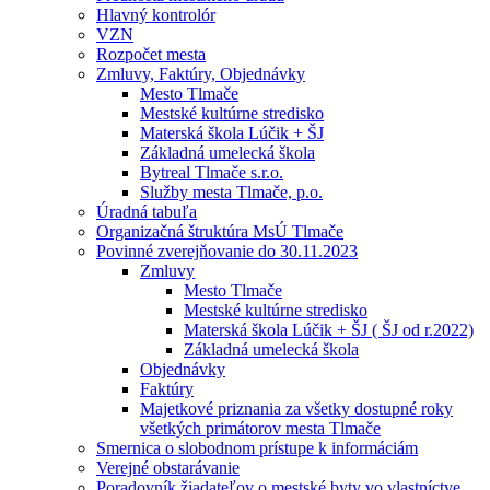
Hlavný kontrolór
VZN
Rozpočet mesta
Zmluvy, Faktúry, Objednávky
Mesto Tlmače
Mestské kultúrne stredisko
Materská škola Lúčik + ŠJ
Základná umelecká škola
Bytreal Tlmače s.r.o.
Služby mesta Tlmače, p.o.
Úradná tabuľa
Organizačná štruktúra MsÚ Tlmače
Povinné zverejňovanie do 30.11.2023
Zmluvy
Mesto Tlmače
Mestské kultúrne stredisko
Materská škola Lúčik + ŠJ ( ŠJ od r.2022)
Základná umelecká škola
Objednávky
Faktúry
Majetkové priznania za všetky dostupné roky
všetkých primátorov mesta Tlmače
Smernica o slobodnom prístupe k informáciám
Verejné obstarávanie
Poradovník žiadateľov o mestské byty vo vlastníctve