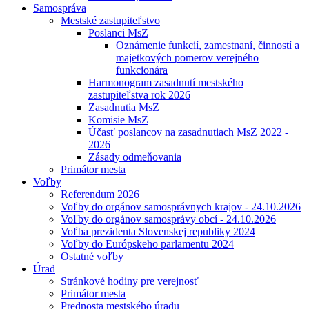
Samospráva
Mestské zastupiteľstvo
Poslanci MsZ
Oznámenie funkcií, zamestnaní, činností a
majetkových pomerov verejného
funkcionára
Harmonogram zasadnutí mestského
zastupiteľstva rok 2026
Zasadnutia MsZ
Komisie MsZ
Účasť poslancov na zasadnutiach MsZ 2022 -
2026
Zásady odmeňovania
Primátor mesta
Voľby
Referendum 2026
Voľby do orgánov samosprávnych krajov - 24.10.2026
Voľby do orgánov samosprávy obcí - 24.10.2026
Voľba prezidenta Slovenskej republiky 2024
Voľby do Európskeho parlamentu 2024
Ostatné voľby
Úrad
Stránkové hodiny pre verejnosť
Primátor mesta
Prednosta mestského úradu