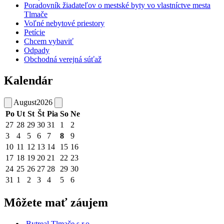
Poradovník žiadateľov o mestské byty vo vlastníctve mesta
Tlmače
Voľné nebytové priestory
Petície
Chcem vybaviť
Odpady
Obchodná verejná súťaž
Kalendár
August
2026
Po
Ut
St
Št
Pia
So
Ne
27
28
29
30
31
1
2
3
4
5
6
7
8
9
10
11
12
13
14
15
16
17
18
19
20
21
22
23
24
25
26
27
28
29
30
31
1
2
3
4
5
6
Môžete mať záujem
Bytreal Tlmače s.r.o.