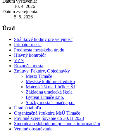
Dátum vystavenia:
10. 4. 2026
Dátum zverejnenia:
5. 5. 2026
Úrad
Stránkové hodiny pre verejnosť
Primátor mesta
Prednosta mestského úradu
Hlavný kontrolór
VZN
Rozpočet mesta
Zmluvy, Faktúry, Objednávky
Mesto Tlmače
Mestské kultúrne stredisko
Materská škola Lúčik + ŠJ
Základná umelecká škola
Bytreal Tlmače s.r.o.
Služby mesta Tlmače, p.o.
Úradná tabuľa
Organizačná štruktúra MsÚ Tlmače
Povinné zverejňovanie do 30.11.2023
Smernica o slobodnom prístupe k informáciám
Verejné obstarávanie