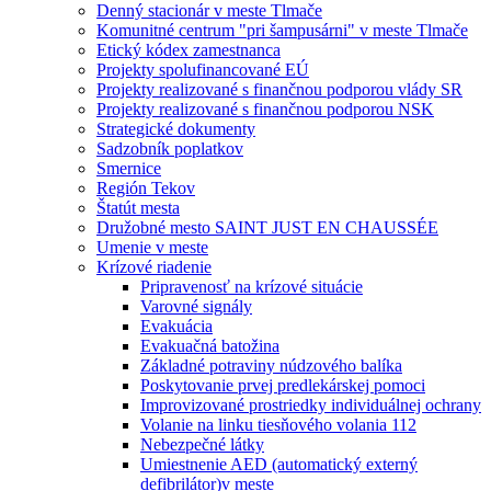
Denný stacionár v meste Tlmače
Komunitné centrum "pri šampusárni" v meste Tlmače
Etický kódex zamestnanca
Projekty spolufinancované EÚ
Projekty realizované s finančnou podporou vlády SR
Projekty realizované s finančnou podporou NSK
Strategické dokumenty
Sadzobník poplatkov
Smernice
Región Tekov
Štatút mesta
Družobné mesto SAINT JUST EN CHAUSSÉE
Umenie v meste
Krízové riadenie
Pripravenosť na krízové situácie
Varovné signály
Evakuácia
Evakuačná batožina
Základné potraviny núdzového balíka
Poskytovanie prvej predlekárskej pomoci
Improvizované prostriedky individuálnej ochrany
Volanie na linku tiesňového volania 112
Nebezpečné látky
Umiestnenie AED (automatický externý
defibrilátor)v meste