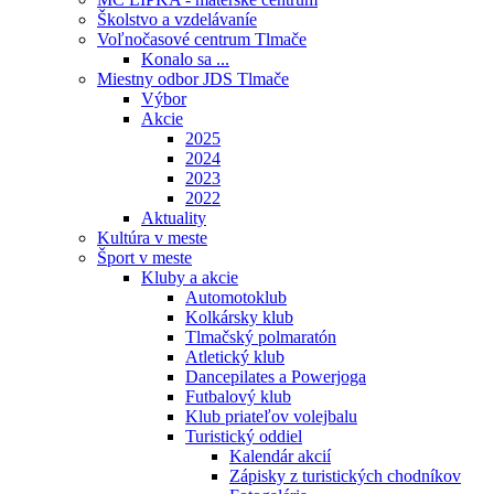
Školstvo a vzdelávaníe
Voľnočasové centrum Tlmače
Konalo sa ...
Miestny odbor JDS Tlmače
Výbor
Akcie
2025
2024
2023
2022
Aktuality
Kultúra v meste
Šport v meste
Kluby a akcie
Automotoklub
Kolkársky klub
Tlmačský polmaratón
Atletický klub
Dancepilates a Powerjoga
Futbalový klub
Klub priateľov volejbalu
Turistický oddiel
Kalendár akcií
Zápisky z turistických chodníkov