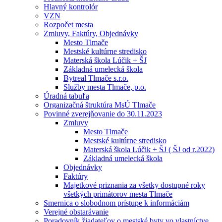
Hlavný kontrolór
VZN
Rozpočet mesta
Zmluvy, Faktúry, Objednávky
Mesto Tlmače
Mestské kultúrne stredisko
Materská škola Lúčik + ŠJ
Základná umelecká škola
Bytreal Tlmače s.r.o.
Služby mesta Tlmače, p.o.
Úradná tabuľa
Organizačná štruktúra MsÚ Tlmače
Povinné zverejňovanie do 30.11.2023
Zmluvy
Mesto Tlmače
Mestské kultúrne stredisko
Materská škola Lúčik + ŠJ ( ŠJ od r.2022)
Základná umelecká škola
Objednávky
Faktúry
Majetkové priznania za všetky dostupné roky
všetkých primátorov mesta Tlmače
Smernica o slobodnom prístupe k informáciám
Verejné obstarávanie
Poradovník žiadateľov o mestské byty vo vlastníctve