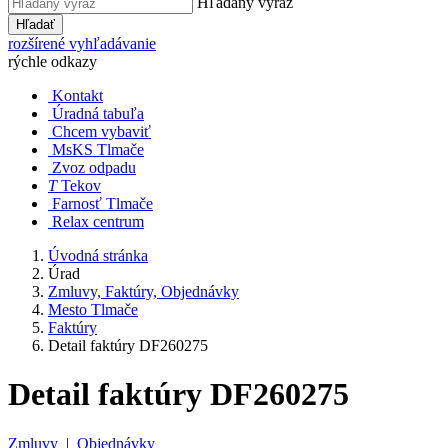
Hľadaný výraz
Hľadať
rozšírené vyhľadávanie
rýchle odkazy
Kontakt
Úradná tabuľa
Chcem vybaviť
MsKS Tlmače
Zvoz odpadu
T
Tekov
Farnosť Tlmače
Relax centrum
Úvodná stránka
Úrad
Zmluvy, Faktúry, Objednávky
Mesto Tlmače
Faktúry
Detail faktúry DF260275
Detail faktúry DF260275
Zmluvy
|
Objednávky