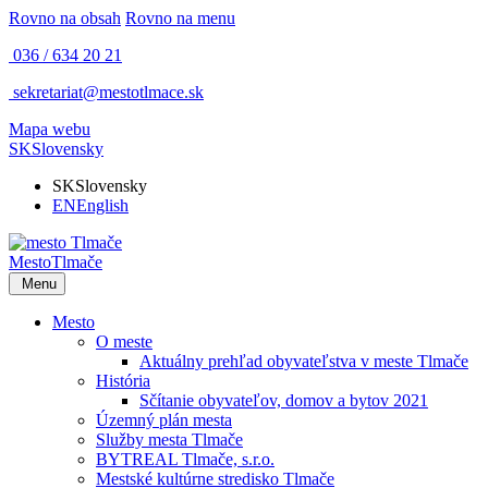
Rovno na obsah
Rovno na menu
036 / 634 20 21
sekretariat@mestotlmace.sk
Mapa webu
SK
Slovensky
SK
Slovensky
EN
English
Mesto
Tlmače
Menu
Mesto
O meste
Aktuálny prehľad obyvateľstva v meste Tlmače
História
Sčítanie obyvateľov, domov a bytov 2021
Územný plán mesta
Služby mesta Tlmače
BYTREAL Tlmače, s.r.o.
Mestské kultúrne stredisko Tlmače