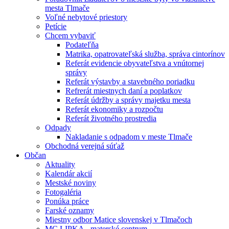
mesta Tlmače
Voľné nebytové priestory
Petície
Chcem vybaviť
Podateľňa
Matrika, opatrovateľská služba, správa cintorínov
Referát evidencie obyvateľstva a vnútornej
správy
Referát výstavby a stavebného poriadku
Refrerát miestnych daní a poplatkov
Referát údržby a správy majetku mesta
Referát ekonomiky a rozpočtu
Referát životného prostredia
Odpady
Nakladanie s odpadom v meste Tlmače
Obchodná verejná súťaž
Občan
Aktuality
Kalendár akcií
Mestské noviny
Fotogaléria
Ponúka práce
Farské oznamy
Miestny odbor Matice slovenskej v Tlmačoch
MC LIPKA - materské centrum