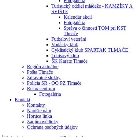
Fotogaléria
Turistický oddiel mládeže - KAMZÍKY A
SVIŠTE
Kalendár akcií
Fotogaléria
Správa o činnosti TOM pri KST
Tlmače
Futbaloví veteráni
Vodácky klub
Cyklistický klub SPARTAK TLMAČE
Tenisový klub
ŠK Karate Tlmače
Región aktuálne
Pošta Tlmače
Zdravotné služby
Polícia SR - OO PZ Tlmače
Relax centrum
Fotogaléria
Kontakt
Kontakty
Napíšte nám
Horúca linka
Zaujímavé linky
Ochrana osobných údajov