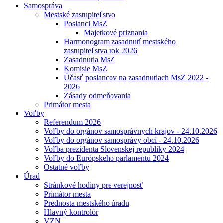
Samospráva
Mestské zastupiteľstvo
Poslanci MsZ
Majetkové priznania
Harmonogram zasadnutí mestského
zastupiteľstva rok 2026
Zasadnutia MsZ
Komisie MsZ
Účasť poslancov na zasadnutiach MsZ 2022 -
2026
Zásady odmeňovania
Primátor mesta
Voľby
Referendum 2026
Voľby do orgánov samosprávnych krajov - 24.10.2026
Voľby do orgánov samosprávy obcí - 24.10.2026
Voľba prezidenta Slovenskej republiky 2024
Voľby do Európskeho parlamentu 2024
Ostatné voľby
Úrad
Stránkové hodiny pre verejnosť
Primátor mesta
Prednosta mestského úradu
Hlavný kontrolór
VZN