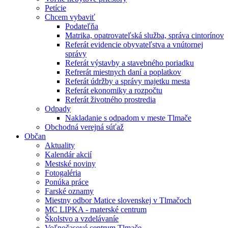
Petície
Chcem vybaviť
Podateľňa
Matrika, opatrovateľská služba, správa cintorínov
Referát evidencie obyvateľstva a vnútornej
správy
Referát výstavby a stavebného poriadku
Refrerát miestnych daní a poplatkov
Referát údržby a správy majetku mesta
Referát ekonomiky a rozpočtu
Referát životného prostredia
Odpady
Nakladanie s odpadom v meste Tlmače
Obchodná verejná súťaž
Občan
Aktuality
Kalendár akcií
Mestské noviny
Fotogaléria
Ponúka práce
Farské oznamy
Miestny odbor Matice slovenskej v Tlmačoch
MC LIPKA - materské centrum
Školstvo a vzdelávaníe
Voľnočasové centrum Tlmače