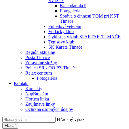
SVIŠTE
Kalendár akcií
Fotogaléria
Správa o činnosti TOM pri KST
Tlmače
Futbaloví veteráni
Vodácky klub
Cyklistický klub SPARTAK TLMAČE
Tenisový klub
ŠK Karate Tlmače
Región aktuálne
Pošta Tlmače
Zdravotné služby
Polícia SR - OO PZ Tlmače
Relax centrum
Fotogaléria
Kontakt
Kontakty
Napíšte nám
Horúca linka
Zaujímavé linky
Ochrana osobných údajov
Hľadaný výraz
Hľadať