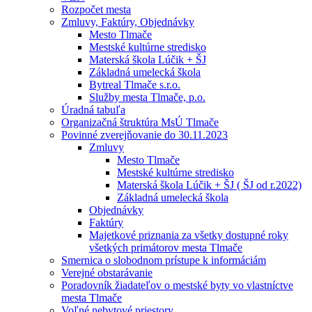
Rozpočet mesta
Zmluvy, Faktúry, Objednávky
Mesto Tlmače
Mestské kultúrne stredisko
Materská škola Lúčik + ŠJ
Základná umelecká škola
Bytreal Tlmače s.r.o.
Služby mesta Tlmače, p.o.
Úradná tabuľa
Organizačná štruktúra MsÚ Tlmače
Povinné zverejňovanie do 30.11.2023
Zmluvy
Mesto Tlmače
Mestské kultúrne stredisko
Materská škola Lúčik + ŠJ ( ŠJ od r.2022)
Základná umelecká škola
Objednávky
Faktúry
Majetkové priznania za všetky dostupné roky
všetkých primátorov mesta Tlmače
Smernica o slobodnom prístupe k informáciám
Verejné obstarávanie
Poradovník žiadateľov o mestské byty vo vlastníctve
mesta Tlmače
Voľné nebytové priestory