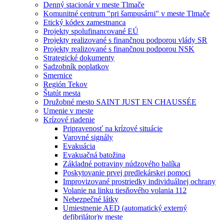
Denný stacionár v meste Tlmače
Komunitné centrum "pri šampusárni" v meste Tlmače
Etický kódex zamestnanca
Projekty spolufinancované EÚ
Projekty realizované s finančnou podporou vlády SR
Projekty realizované s finančnou podporou NSK
Strategické dokumenty
Sadzobník poplatkov
Smernice
Región Tekov
Štatút mesta
Družobné mesto SAINT JUST EN CHAUSSÉE
Umenie v meste
Krízové riadenie
Pripravenosť na krízové situácie
Varovné signály
Evakuácia
Evakuačná batožina
Základné potraviny núdzového balíka
Poskytovanie prvej predlekárskej pomoci
Improvizované prostriedky individuálnej ochrany
Volanie na linku tiesňového volania 112
Nebezpečné látky
Umiestnenie AED (automatický externý
defibrilátor)v meste