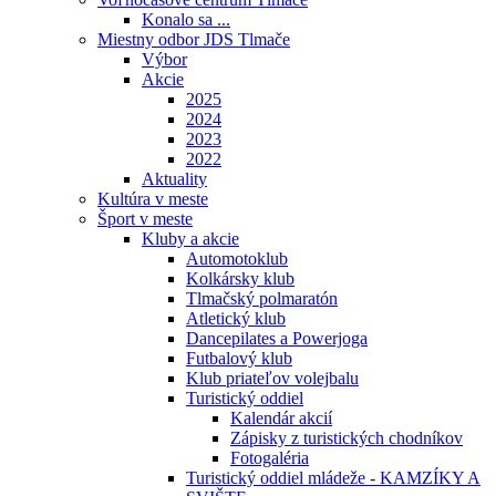
Konalo sa ...
Miestny odbor JDS Tlmače
Výbor
Akcie
2025
2024
2023
2022
Aktuality
Kultúra v meste
Šport v meste
Kluby a akcie
Automotoklub
Kolkársky klub
Tlmačský polmaratón
Atletický klub
Dancepilates a Powerjoga
Futbalový klub
Klub priateľov volejbalu
Turistický oddiel
Kalendár akcií
Zápisky z turistických chodníkov
Fotogaléria
Turistický oddiel mládeže - KAMZÍKY A