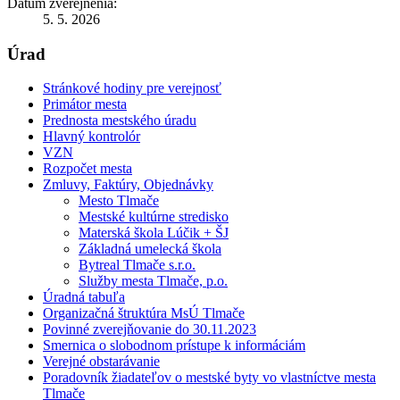
Dátum zverejnenia:
5. 5. 2026
Úrad
Stránkové hodiny pre verejnosť
Primátor mesta
Prednosta mestského úradu
Hlavný kontrolór
VZN
Rozpočet mesta
Zmluvy, Faktúry, Objednávky
Mesto Tlmače
Mestské kultúrne stredisko
Materská škola Lúčik + ŠJ
Základná umelecká škola
Bytreal Tlmače s.r.o.
Služby mesta Tlmače, p.o.
Úradná tabuľa
Organizačná štruktúra MsÚ Tlmače
Povinné zverejňovanie do 30.11.2023
Smernica o slobodnom prístupe k informáciám
Verejné obstarávanie
Poradovník žiadateľov o mestské byty vo vlastníctve mesta
Tlmače