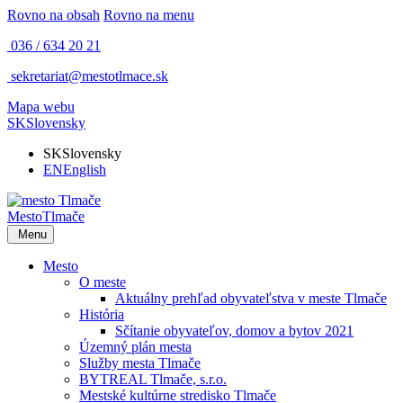
Rovno na obsah
Rovno na menu
036 / 634 20 21
sekretariat@mestotlmace.sk
Mapa webu
SK
Slovensky
SK
Slovensky
EN
English
Mesto
Tlmače
Menu
Mesto
O meste
Aktuálny prehľad obyvateľstva v meste Tlmače
História
Sčítanie obyvateľov, domov a bytov 2021
Územný plán mesta
Služby mesta Tlmače
BYTREAL Tlmače, s.r.o.
Mestské kultúrne stredisko Tlmače