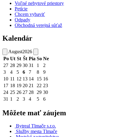
Voľné nebytové priestory
Petície
Chcem vybaviť
Odpady
Obchodná verejná súťaž
Kalendár
August
2026
Po
Ut
St
Št
Pia
So
Ne
27
28
29
30
31
1
2
3
4
5
6
7
8
9
10
11
12
13
14
15
16
17
18
19
20
21
22
23
24
25
26
27
28
29
30
31
1
2
3
4
5
6
Môžete mať záujem
Bytreal Tlmače s.r.o.
Služby mesta Tlmače
Mestské zastupitelstvo