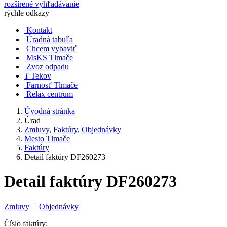
rozšírené vyhľadávanie
rýchle odkazy
Kontakt
Úradná tabuľa
Chcem vybaviť
MsKS Tlmače
Zvoz odpadu
T
Tekov
Farnosť Tlmače
Relax centrum
Úvodná stránka
Úrad
Zmluvy, Faktúry, Objednávky
Mesto Tlmače
Faktúry
Detail faktúry DF260273
Detail faktúry DF260273
Zmluvy
|
Objednávky
Číslo faktúry: