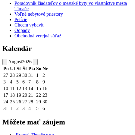
Poradovník žiadateľov o mestské byty vo vlastníctve mesta
Tlmače
Voľné nebytové priestory
Petície
Chcem vybaviť
Odpady
Obchodná verejná súťaž
Kalendár
August
2026
Po
Ut
St
Št
Pia
So
Ne
27
28
29
30
31
1
2
3
4
5
6
7
8
9
10
11
12
13
14
15
16
17
18
19
20
21
22
23
24
25
26
27
28
29
30
31
1
2
3
4
5
6
Môžete mať záujem
Bytreal Tlmače s.r.o.