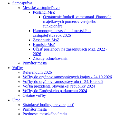
Samospráva
Mestské zastupiteľstvo
Poslanci MsZ
Oznámenie funkcií, zamestnaní, činností a
majetkových pomerov verejného
funkcionára
Harmonogram zasadnutí mestského
zastupiteľstva rok 2026
Zasadnutia MsZ
Komisie MsZ
Účasť poslancov na zasadnutiach MsZ 2022 -
2026
Zásady odmeňovania
Primátor mesta
Voľby
Referendum 2026
Voľby do orgánov samosprávnych krajov - 24.10.2026
Voľby do orgánov samosprávy obcí - 24.10.2026
Voľba prezidenta Slovenskej republiky 2024
Voľby do Európskeho parlamentu 2024
Ostatné voľby
Úrad
Stránkové hodiny pre verejnosť
Primátor mesta
Prednosta mestského úradu