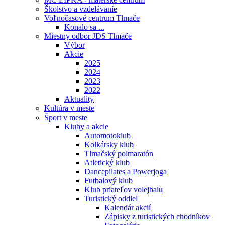
Školstvo a vzdelávaníe
Voľnočasové centrum Tlmače
Konalo sa ...
Miestny odbor JDS Tlmače
Výbor
Akcie
2025
2024
2023
2022
Aktuality
Kultúra v meste
Šport v meste
Kluby a akcie
Automotoklub
Kolkársky klub
Tlmačský polmaratón
Atletický klub
Dancepilates a Powerjoga
Futbalový klub
Klub priateľov volejbalu
Turistický oddiel
Kalendár akcií
Zápisky z turistických chodníkov