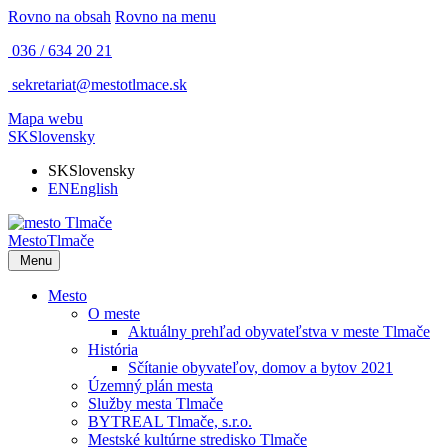
Rovno na obsah
Rovno na menu
036 / 634 20 21
sekretariat@mestotlmace.sk
Mapa webu
SK
Slovensky
SK
Slovensky
EN
English
Mesto
Tlmače
Menu
Mesto
O meste
Aktuálny prehľad obyvateľstva v meste Tlmače
História
Sčítanie obyvateľov, domov a bytov 2021
Územný plán mesta
Služby mesta Tlmače
BYTREAL Tlmače, s.r.o.
Mestské kultúrne stredisko Tlmače