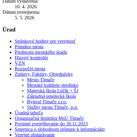
Dátum vystavenia:
10. 4. 2026
Dátum zverejnenia:
5. 5. 2026
Úrad
Stránkové hodiny pre verejnosť
Primátor mesta
Prednosta mestského úradu
Hlavný kontrolór
VZN
Rozpočet mesta
Zmluvy, Faktúry, Objednávky
Mesto Tlmače
Mestské kultúrne stredisko
Materská škola Lúčik + ŠJ
Základná umelecká škola
Bytreal Tlmače s.r.o.
Služby mesta Tlmače, p.o.
Úradná tabuľa
Organizačná štruktúra MsÚ Tlmače
Povinné zverejňovanie do 30.11.2023
Smernica o slobodnom prístupe k informáciám
Verejné obstarávanie