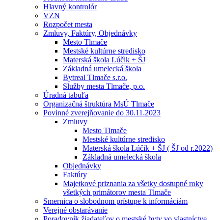
Hlavný kontrolór
VZN
Rozpočet mesta
Zmluvy, Faktúry, Objednávky
Mesto Tlmače
Mestské kultúrne stredisko
Materská škola Lúčik + ŠJ
Základná umelecká škola
Bytreal Tlmače s.r.o.
Služby mesta Tlmače, p.o.
Úradná tabuľa
Organizačná štruktúra MsÚ Tlmače
Povinné zverejňovanie do 30.11.2023
Zmluvy
Mesto Tlmače
Mestské kultúrne stredisko
Materská škola Lúčik + ŠJ ( ŠJ od r.2022)
Základná umelecká škola
Objednávky
Faktúry
Majetkové priznania za všetky dostupné roky
všetkých primátorov mesta Tlmače
Smernica o slobodnom prístupe k informáciám
Verejné obstarávanie
Poradovník žiadateľov o mestské byty vo vlastníctve