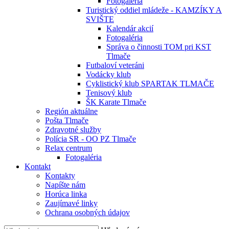
Fotogaléria
Turistický oddiel mládeže - KAMZÍKY A
SVIŠTE
Kalendár akcií
Fotogaléria
Správa o činnosti TOM pri KST
Tlmače
Futbaloví veteráni
Vodácky klub
Cyklistický klub SPARTAK TLMAČE
Tenisový klub
ŠK Karate Tlmače
Región aktuálne
Pošta Tlmače
Zdravotné služby
Polícia SR - OO PZ Tlmače
Relax centrum
Fotogaléria
Kontakt
Kontakty
Napíšte nám
Horúca linka
Zaujímavé linky
Ochrana osobných údajov