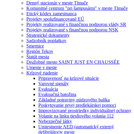
Denný stacionár v meste Tlmače
Komunitné centrum "pri šampusárni" v meste Tlmače
Etický kódex zamestnanca
Projekty spolufinancované EÚ
Projekty realizované s finančnou podporou vlády SR
Projekty realizované s finančnou podporou NSK
Strategické dokumenty
Sadzobník poplatkov
Smernice
Región Tekov
Štatút mesta
Družobné mesto SAINT JUST EN CHAUSSÉE
Umenie v meste
Krízové riadenie
Pripravenosť na krízové situácie
Varovné signály
Evakuácia
Evakuačná batožina
Základné potraviny núdzového balíka
Poskytovanie prvej predlekárskej pomoci
Improvizované prostriedky individuálnej ochrany
Volanie na linku tiesňového volania 112
Nebezpečné látky
Umiestnenie AED (automatický externý
defibrilátor)v meste