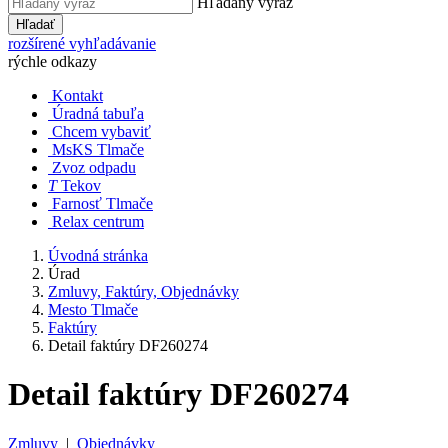
Hľadaný výraz
Hľadať
rozšírené vyhľadávanie
rýchle odkazy
Kontakt
Úradná tabuľa
Chcem vybaviť
MsKS Tlmače
Zvoz odpadu
T
Tekov
Farnosť Tlmače
Relax centrum
Úvodná stránka
Úrad
Zmluvy, Faktúry, Objednávky
Mesto Tlmače
Faktúry
Detail faktúry DF260274
Detail faktúry DF260274
Zmluvy
|
Objednávky