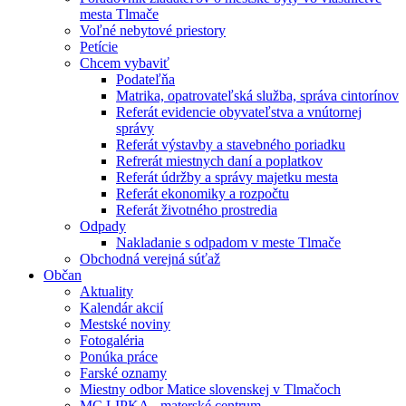
mesta Tlmače
Voľné nebytové priestory
Petície
Chcem vybaviť
Podateľňa
Matrika, opatrovateľská služba, správa cintorínov
Referát evidencie obyvateľstva a vnútornej
správy
Referát výstavby a stavebného poriadku
Refrerát miestnych daní a poplatkov
Referát údržby a správy majetku mesta
Referát ekonomiky a rozpočtu
Referát životného prostredia
Odpady
Nakladanie s odpadom v meste Tlmače
Obchodná verejná súťaž
Občan
Aktuality
Kalendár akcií
Mestské noviny
Fotogaléria
Ponúka práce
Farské oznamy
Miestny odbor Matice slovenskej v Tlmačoch
MC LIPKA - materské centrum