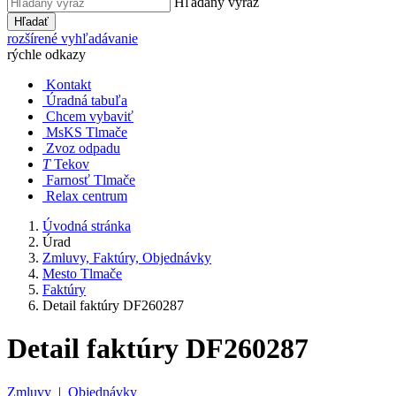
Hľadaný výraz
Hľadať
rozšírené vyhľadávanie
rýchle odkazy
Kontakt
Úradná tabuľa
Chcem vybaviť
MsKS Tlmače
Zvoz odpadu
T
Tekov
Farnosť Tlmače
Relax centrum
Úvodná stránka
Úrad
Zmluvy, Faktúry, Objednávky
Mesto Tlmače
Faktúry
Detail faktúry DF260287
Detail faktúry DF260287
Zmluvy
|
Objednávky