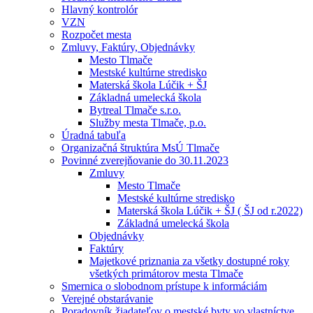
Hlavný kontrolór
VZN
Rozpočet mesta
Zmluvy, Faktúry, Objednávky
Mesto Tlmače
Mestské kultúrne stredisko
Materská škola Lúčik + ŠJ
Základná umelecká škola
Bytreal Tlmače s.r.o.
Služby mesta Tlmače, p.o.
Úradná tabuľa
Organizačná štruktúra MsÚ Tlmače
Povinné zverejňovanie do 30.11.2023
Zmluvy
Mesto Tlmače
Mestské kultúrne stredisko
Materská škola Lúčik + ŠJ ( ŠJ od r.2022)
Základná umelecká škola
Objednávky
Faktúry
Majetkové priznania za všetky dostupné roky
všetkých primátorov mesta Tlmače
Smernica o slobodnom prístupe k informáciám
Verejné obstarávanie
Poradovník žiadateľov o mestské byty vo vlastníctve