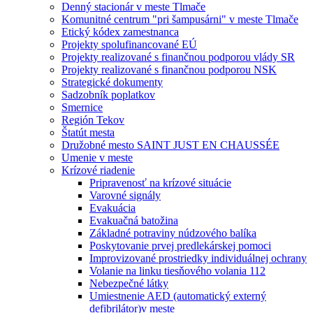
Denný stacionár v meste Tlmače
Komunitné centrum "pri šampusárni" v meste Tlmače
Etický kódex zamestnanca
Projekty spolufinancované EÚ
Projekty realizované s finančnou podporou vlády SR
Projekty realizované s finančnou podporou NSK
Strategické dokumenty
Sadzobník poplatkov
Smernice
Región Tekov
Štatút mesta
Družobné mesto SAINT JUST EN CHAUSSÉE
Umenie v meste
Krízové riadenie
Pripravenosť na krízové situácie
Varovné signály
Evakuácia
Evakuačná batožina
Základné potraviny núdzového balíka
Poskytovanie prvej predlekárskej pomoci
Improvizované prostriedky individuálnej ochrany
Volanie na linku tiesňového volania 112
Nebezpečné látky
Umiestnenie AED (automatický externý
defibrilátor)v meste