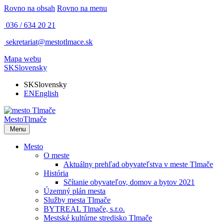
Rovno na obsah
Rovno na menu
036 / 634 20 21
sekretariat@mestotlmace.sk
Mapa webu
SK
Slovensky
SK
Slovensky
EN
English
Mesto
Tlmače
Menu
Mesto
O meste
Aktuálny prehľad obyvateľstva v meste Tlmače
História
Sčítanie obyvateľov, domov a bytov 2021
Územný plán mesta
Služby mesta Tlmače
BYTREAL Tlmače, s.r.o.
Mestské kultúrne stredisko Tlmače