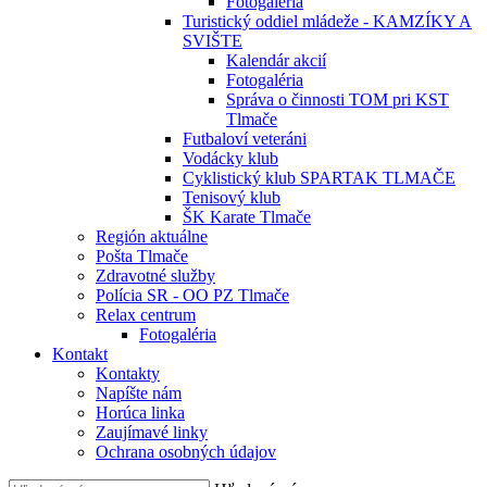
Fotogaléria
Turistický oddiel mládeže - KAMZÍKY A
SVIŠTE
Kalendár akcií
Fotogaléria
Správa o činnosti TOM pri KST
Tlmače
Futbaloví veteráni
Vodácky klub
Cyklistický klub SPARTAK TLMAČE
Tenisový klub
ŠK Karate Tlmače
Región aktuálne
Pošta Tlmače
Zdravotné služby
Polícia SR - OO PZ Tlmače
Relax centrum
Fotogaléria
Kontakt
Kontakty
Napíšte nám
Horúca linka
Zaujímavé linky
Ochrana osobných údajov