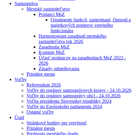
Samospráva
Mestské zastupiteľstvo
Poslanci MsZ
Oznámenie funkcií, zamestnaní, činností a
majetkových pomerov verejného
funkcionára
Harmonogram zasadnutí mestského
zastupiteľstva rok 2026
Zasadnutia MsZ
Komisie MsZ
Účasť poslancov na zasadnutiach MsZ 2022 -
2026
Zásady odmeňovania
Primátor mesta
Voľby
Referendum 2026
Voľby do orgánov samosprávnych krajov - 24.10.2026
Voľby do orgánov samosprávy obcí - 24.10.2026
Voľba prezidenta Slovenskej republiky 2024
Voľby do Európskeho parlamentu 2024
Ostatné voľby
Úrad
Stránkové hodiny pre verejnosť
Primátor mesta
Prednosta mestského úradu