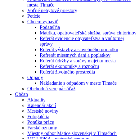
mesta Tlmače
Voľné nebytové priestory
Petície
Chcem vybaviť
Podateľňa
Matrika, opatrovateľská služba, správa cintorínov
Referát evidencie obyvateľstva a vnútornej
správy
Referát výstavby a stavebného poriadku
Refrerát miestnych daní a poplatkov
Referát údržby a správy majetku mesta
Referát ekonomiky a rozpočtu
Referát životného prostredia
Odpady
Nakladanie s odpadom v meste Tlmače
Obchodná verejná súťaž
Občan
Aktuality
Kalendár akcií
Mestské noviny
Fotogaléria
Ponúka práce
Farské oznamy
Miestny odbor Matice slovenskej v Tlmačoch
MC LIPKA - materské centrum