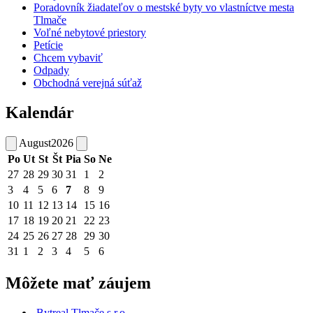
Poradovník žiadateľov o mestské byty vo vlastníctve mesta
Tlmače
Voľné nebytové priestory
Petície
Chcem vybaviť
Odpady
Obchodná verejná súťaž
Kalendár
August
2026
Po
Ut
St
Št
Pia
So
Ne
27
28
29
30
31
1
2
3
4
5
6
7
8
9
10
11
12
13
14
15
16
17
18
19
20
21
22
23
24
25
26
27
28
29
30
31
1
2
3
4
5
6
Môžete mať záujem
Bytreal Tlmače s.r.o.