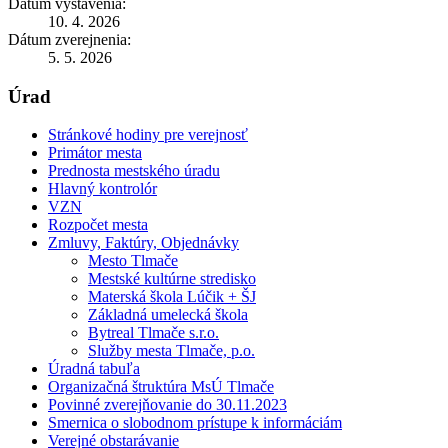
Dátum vystavenia:
10. 4. 2026
Dátum zverejnenia:
5. 5. 2026
Úrad
Stránkové hodiny pre verejnosť
Primátor mesta
Prednosta mestského úradu
Hlavný kontrolór
VZN
Rozpočet mesta
Zmluvy, Faktúry, Objednávky
Mesto Tlmače
Mestské kultúrne stredisko
Materská škola Lúčik + ŠJ
Základná umelecká škola
Bytreal Tlmače s.r.o.
Služby mesta Tlmače, p.o.
Úradná tabuľa
Organizačná štruktúra MsÚ Tlmače
Povinné zverejňovanie do 30.11.2023
Smernica o slobodnom prístupe k informáciám
Verejné obstarávanie