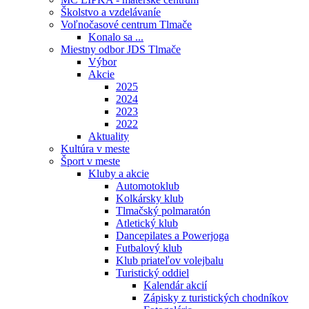
Školstvo a vzdelávaníe
Voľnočasové centrum Tlmače
Konalo sa ...
Miestny odbor JDS Tlmače
Výbor
Akcie
2025
2024
2023
2022
Aktuality
Kultúra v meste
Šport v meste
Kluby a akcie
Automotoklub
Kolkársky klub
Tlmačský polmaratón
Atletický klub
Dancepilates a Powerjoga
Futbalový klub
Klub priateľov volejbalu
Turistický oddiel
Kalendár akcií
Zápisky z turistických chodníkov