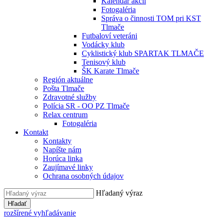
Kalendár akcií
Fotogaléria
Správa o činnosti TOM pri KST
Tlmače
Futbaloví veteráni
Vodácky klub
Cyklistický klub SPARTAK TLMAČE
Tenisový klub
ŠK Karate Tlmače
Región aktuálne
Pošta Tlmače
Zdravotné služby
Polícia SR - OO PZ Tlmače
Relax centrum
Fotogaléria
Kontakt
Kontakty
Napíšte nám
Horúca linka
Zaujímavé linky
Ochrana osobných údajov
Hľadaný výraz
Hľadať
rozšírené vyhľadávanie