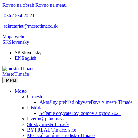
Rovno na obsah
Rovno na menu
036 / 634 20 21
sekretariat@mestotlmace.sk
Mapa webu
SK
Slovensky
SK
Slovensky
EN
English
Mesto
Tlmače
Menu
Mesto
O meste
Aktuálny prehľad obyvateľstva v meste Tlmače
História
Sčítanie obyvateľov, domov a bytov 2021
Územný plán mesta
Služby mesta Tlmače
BYTREAL Tlmače, s.r.o.
Mestské kultúrne stredisko Tlmače