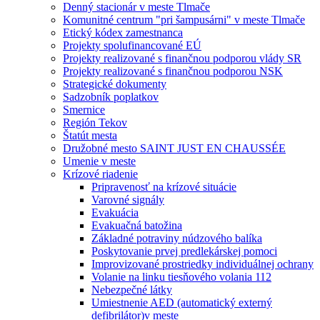
Denný stacionár v meste Tlmače
Komunitné centrum "pri šampusárni" v meste Tlmače
Etický kódex zamestnanca
Projekty spolufinancované EÚ
Projekty realizované s finančnou podporou vlády SR
Projekty realizované s finančnou podporou NSK
Strategické dokumenty
Sadzobník poplatkov
Smernice
Región Tekov
Štatút mesta
Družobné mesto SAINT JUST EN CHAUSSÉE
Umenie v meste
Krízové riadenie
Pripravenosť na krízové situácie
Varovné signály
Evakuácia
Evakuačná batožina
Základné potraviny núdzového balíka
Poskytovanie prvej predlekárskej pomoci
Improvizované prostriedky individuálnej ochrany
Volanie na linku tiesňového volania 112
Nebezpečné látky
Umiestnenie AED (automatický externý
defibrilátor)v meste