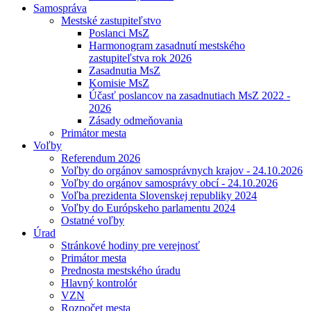
Samospráva
Mestské zastupiteľstvo
Poslanci MsZ
Harmonogram zasadnutí mestského
zastupiteľstva rok 2026
Zasadnutia MsZ
Komisie MsZ
Účasť poslancov na zasadnutiach MsZ 2022 -
2026
Zásady odmeňovania
Primátor mesta
Voľby
Referendum 2026
Voľby do orgánov samosprávnych krajov - 24.10.2026
Voľby do orgánov samosprávy obcí - 24.10.2026
Voľba prezidenta Slovenskej republiky 2024
Voľby do Európskeho parlamentu 2024
Ostatné voľby
Úrad
Stránkové hodiny pre verejnosť
Primátor mesta
Prednosta mestského úradu
Hlavný kontrolór
VZN
Rozpočet mesta