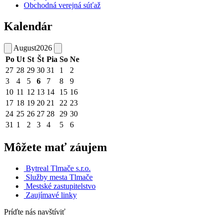
Obchodná verejná súťaž
Kalendár
August
2026
Po
Ut
St
Št
Pia
So
Ne
27
28
29
30
31
1
2
3
4
5
6
7
8
9
10
11
12
13
14
15
16
17
18
19
20
21
22
23
24
25
26
27
28
29
30
31
1
2
3
4
5
6
Môžete mať záujem
Bytreal Tlmače s.r.o.
Služby mesta Tlmače
Mestské zastupitelstvo
Zaujímavé linky
Príďte nás navštíviť