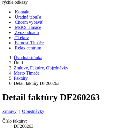
rýchle odkazy
Kontakt
Úradná tabuľa
Chcem vybaviť
MsKS Tlmače
Zvoz odpadu
T
Tekov
Farnosť Tlmače
Relax centrum
Úvodná stránka
Úrad
Zmluvy, Faktúry, Objednávky
Mesto Tlmače
Faktúry
Detail faktúry DF260263
Detail faktúry DF260263
Zmluvy
|
Objednávky
Číslo faktúry:
DF260263