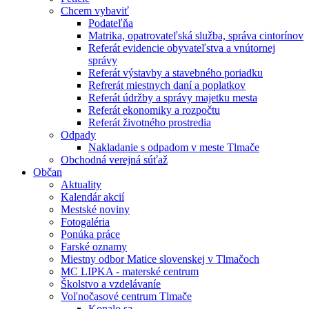
Chcem vybaviť
Podateľňa
Matrika, opatrovateľská služba, správa cintorínov
Referát evidencie obyvateľstva a vnútornej
správy
Referát výstavby a stavebného poriadku
Refrerát miestnych daní a poplatkov
Referát údržby a správy majetku mesta
Referát ekonomiky a rozpočtu
Referát životného prostredia
Odpady
Nakladanie s odpadom v meste Tlmače
Obchodná verejná súťaž
Občan
Aktuality
Kalendár akcií
Mestské noviny
Fotogaléria
Ponúka práce
Farské oznamy
Miestny odbor Matice slovenskej v Tlmačoch
MC LIPKA - materské centrum
Školstvo a vzdelávaníe
Voľnočasové centrum Tlmače
Konalo sa ...