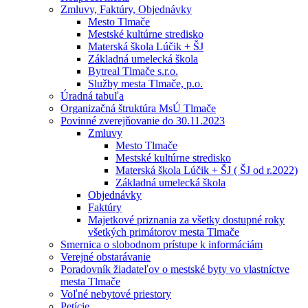
Zmluvy, Faktúry, Objednávky
Mesto Tlmače
Mestské kultúrne stredisko
Materská škola Lúčik + ŠJ
Základná umelecká škola
Bytreal Tlmače s.r.o.
Služby mesta Tlmače, p.o.
Úradná tabuľa
Organizačná štruktúra MsÚ Tlmače
Povinné zverejňovanie do 30.11.2023
Zmluvy
Mesto Tlmače
Mestské kultúrne stredisko
Materská škola Lúčik + ŠJ ( ŠJ od r.2022)
Základná umelecká škola
Objednávky
Faktúry
Majetkové priznania za všetky dostupné roky
všetkých primátorov mesta Tlmače
Smernica o slobodnom prístupe k informáciám
Verejné obstarávanie
Poradovník žiadateľov o mestské byty vo vlastníctve
mesta Tlmače
Voľné nebytové priestory
Petície