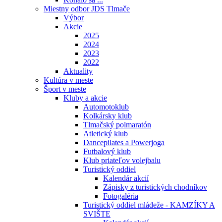
Miestny odbor JDS Tlmače
Výbor
Akcie
2025
2024
2023
2022
Aktuality
Kultúra v meste
Šport v meste
Kluby a akcie
Automotoklub
Kolkársky klub
Tlmačský polmaratón
Atletický klub
Dancepilates a Powerjoga
Futbalový klub
Klub priateľov volejbalu
Turistický oddiel
Kalendár akcií
Zápisky z turistických chodníkov
Fotogaléria
Turistický oddiel mládeže - KAMZÍKY A
SVIŠTE