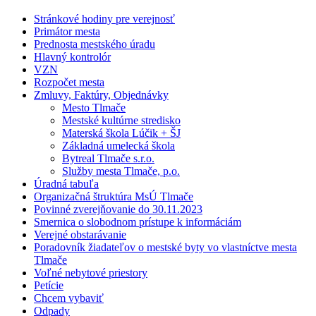
Stránkové hodiny pre verejnosť
Primátor mesta
Prednosta mestského úradu
Hlavný kontrolór
VZN
Rozpočet mesta
Zmluvy, Faktúry, Objednávky
Mesto Tlmače
Mestské kultúrne stredisko
Materská škola Lúčik + ŠJ
Základná umelecká škola
Bytreal Tlmače s.r.o.
Služby mesta Tlmače, p.o.
Úradná tabuľa
Organizačná štruktúra MsÚ Tlmače
Povinné zverejňovanie do 30.11.2023
Smernica o slobodnom prístupe k informáciám
Verejné obstarávanie
Poradovník žiadateľov o mestské byty vo vlastníctve mesta
Tlmače
Voľné nebytové priestory
Petície
Chcem vybaviť
Odpady