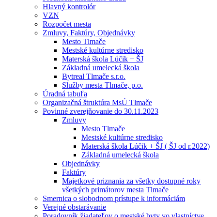
Hlavný kontrolór
VZN
Rozpočet mesta
Zmluvy, Faktúry, Objednávky
Mesto Tlmače
Mestské kultúrne stredisko
Materská škola Lúčik + ŠJ
Základná umelecká škola
Bytreal Tlmače s.r.o.
Služby mesta Tlmače, p.o.
Úradná tabuľa
Organizačná štruktúra MsÚ Tlmače
Povinné zverejňovanie do 30.11.2023
Zmluvy
Mesto Tlmače
Mestské kultúrne stredisko
Materská škola Lúčik + ŠJ ( ŠJ od r.2022)
Základná umelecká škola
Objednávky
Faktúry
Majetkové priznania za všetky dostupné roky
všetkých primátorov mesta Tlmače
Smernica o slobodnom prístupe k informáciám
Verejné obstarávanie
Poradovník žiadateľov o mestské byty vo vlastníctve