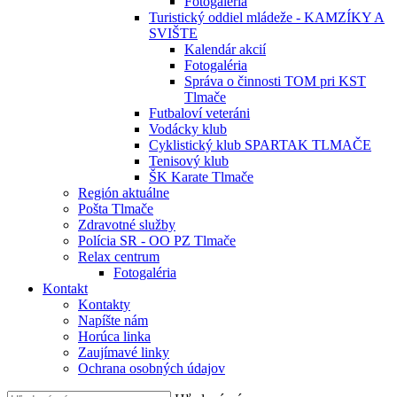
Fotogaléria
Turistický oddiel mládeže - KAMZÍKY A
SVIŠTE
Kalendár akcií
Fotogaléria
Správa o činnosti TOM pri KST
Tlmače
Futbaloví veteráni
Vodácky klub
Cyklistický klub SPARTAK TLMAČE
Tenisový klub
ŠK Karate Tlmače
Región aktuálne
Pošta Tlmače
Zdravotné služby
Polícia SR - OO PZ Tlmače
Relax centrum
Fotogaléria
Kontakt
Kontakty
Napíšte nám
Horúca linka
Zaujímavé linky
Ochrana osobných údajov