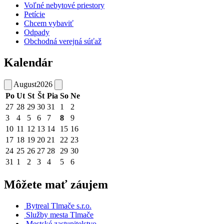
Voľné nebytové priestory
Petície
Chcem vybaviť
Odpady
Obchodná verejná súťaž
Kalendár
August
2026
Po
Ut
St
Št
Pia
So
Ne
27
28
29
30
31
1
2
3
4
5
6
7
8
9
10
11
12
13
14
15
16
17
18
19
20
21
22
23
24
25
26
27
28
29
30
31
1
2
3
4
5
6
Môžete mať záujem
Bytreal Tlmače s.r.o.
Služby mesta Tlmače
Mestské zastupitelstvo