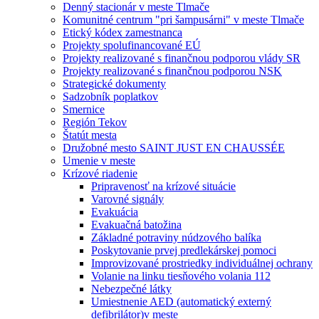
Denný stacionár v meste Tlmače
Komunitné centrum "pri šampusárni" v meste Tlmače
Etický kódex zamestnanca
Projekty spolufinancované EÚ
Projekty realizované s finančnou podporou vlády SR
Projekty realizované s finančnou podporou NSK
Strategické dokumenty
Sadzobník poplatkov
Smernice
Región Tekov
Štatút mesta
Družobné mesto SAINT JUST EN CHAUSSÉE
Umenie v meste
Krízové riadenie
Pripravenosť na krízové situácie
Varovné signály
Evakuácia
Evakuačná batožina
Základné potraviny núdzového balíka
Poskytovanie prvej predlekárskej pomoci
Improvizované prostriedky individuálnej ochrany
Volanie na linku tiesňového volania 112
Nebezpečné látky
Umiestnenie AED (automatický externý
defibrilátor)v meste