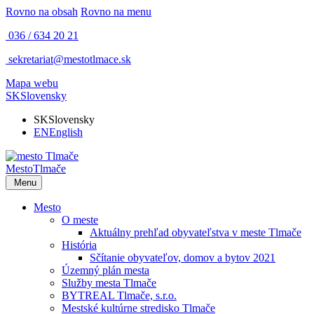
Rovno na obsah
Rovno na menu
036 / 634 20 21
sekretariat@mestotlmace.sk
Mapa webu
SK
Slovensky
SK
Slovensky
EN
English
Mesto
Tlmače
Menu
Mesto
O meste
Aktuálny prehľad obyvateľstva v meste Tlmače
História
Sčítanie obyvateľov, domov a bytov 2021
Územný plán mesta
Služby mesta Tlmače
BYTREAL Tlmače, s.r.o.
Mestské kultúrne stredisko Tlmače