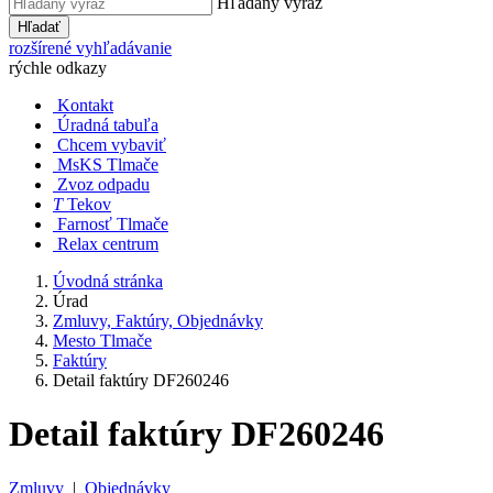
Hľadaný výraz
Hľadať
rozšírené vyhľadávanie
rýchle odkazy
Kontakt
Úradná tabuľa
Chcem vybaviť
MsKS Tlmače
Zvoz odpadu
T
Tekov
Farnosť Tlmače
Relax centrum
Úvodná stránka
Úrad
Zmluvy, Faktúry, Objednávky
Mesto Tlmače
Faktúry
Detail faktúry DF260246
Detail faktúry DF260246
Zmluvy
|
Objednávky