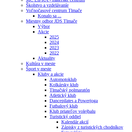
Školstvo a vzdelávaníe
Voľnočasové centrum Tlmače
Konalo sa ...
Miestny odbor JDS Tlmače
Výbor
Akcie
2025
2024
2023
2022
Aktuality
Kultúra v meste
Šport v meste
Kluby a akcie
Automotoklub
Kolkársky klub
Tlmačský polmaratón
Atletický klub
Dancepilates a Powerjoga
Futbalový klub
Klub priateľov volejbalu
Turistický oddiel
Kalendár akcií
Zápisky z turistických chodníkov