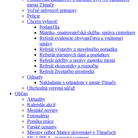
mesta Tlmače
Voľné nebytové priestory
Petície
Chcem vybaviť
Podateľňa
Matrika, opatrovateľská služba, správa cintorínov
Referát evidencie obyvateľstva a vnútornej
správy
Referát výstavby a stavebného poriadku
Refrerát miestnych daní a poplatkov
Referát údržby a správy majetku mesta
Referát ekonomiky a rozpočtu
Referát životného prostredia
Odpady
Nakladanie s odpadom v meste Tlmače
Obchodná verejná súťaž
Občan
Aktuality
Kalendár akcií
Mestské noviny
Fotogaléria
Ponúka práce
Farské oznamy
Miestny odbor Matice slovenskej v Tlmačoch
MC LIPKA - materské centrum