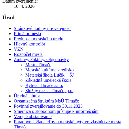
Dátum zverejnenia:
10. 4. 2026
Úrad
Stránkové hodiny pre verejnosť
Primátor mesta
Prednosta mestského úradu
Hlavný kontrolór
VZN
Rozpočet mesta
Zmluvy, Faktúry, Objednávky
Mesto Tlmače
Mestské kultúrne stredisko
Materská škola Lúčik + ŠJ
Základná umelecká škola
Bytreal Tlmače s.r.o.
Služby mesta Tlmače, p.o.
Úradná tabuľa
Organizačná štruktúra MsÚ Tlmače
Povinné zverejňovanie do 30.11.2023
Smernica o slobodnom prístupe k informáciám
Verejné obstarávanie
Poradovník žiadateľov o mestské byty vo vlastníctve mesta
Tlmače