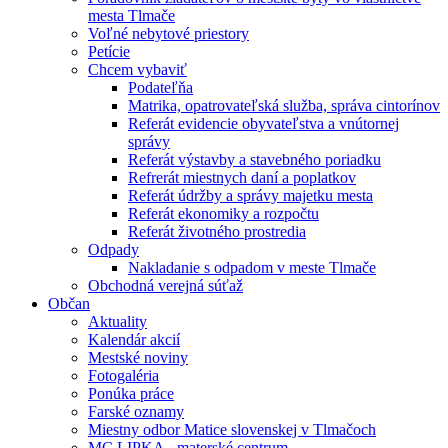
mesta Tlmače
Voľné nebytové priestory
Petície
Chcem vybaviť
Podateľňa
Matrika, opatrovateľská služba, správa cintorínov
Referát evidencie obyvateľstva a vnútornej
správy
Referát výstavby a stavebného poriadku
Refrerát miestnych daní a poplatkov
Referát údržby a správy majetku mesta
Referát ekonomiky a rozpočtu
Referát životného prostredia
Odpady
Nakladanie s odpadom v meste Tlmače
Obchodná verejná súťaž
Občan
Aktuality
Kalendár akcií
Mestské noviny
Fotogaléria
Ponúka práce
Farské oznamy
Miestny odbor Matice slovenskej v Tlmačoch
MC LIPKA - materské centrum