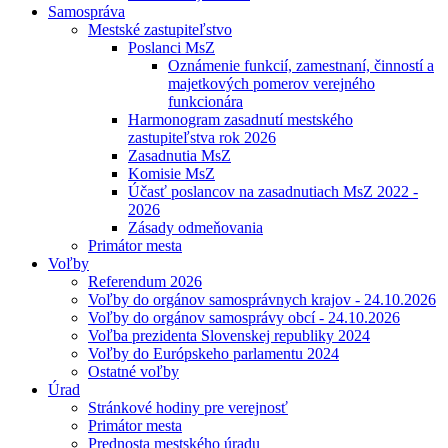
Samospráva
Mestské zastupiteľstvo
Poslanci MsZ
Oznámenie funkcií, zamestnaní, činností a
majetkových pomerov verejného
funkcionára
Harmonogram zasadnutí mestského
zastupiteľstva rok 2026
Zasadnutia MsZ
Komisie MsZ
Účasť poslancov na zasadnutiach MsZ 2022 -
2026
Zásady odmeňovania
Primátor mesta
Voľby
Referendum 2026
Voľby do orgánov samosprávnych krajov - 24.10.2026
Voľby do orgánov samosprávy obcí - 24.10.2026
Voľba prezidenta Slovenskej republiky 2024
Voľby do Európskeho parlamentu 2024
Ostatné voľby
Úrad
Stránkové hodiny pre verejnosť
Primátor mesta
Prednosta mestského úradu