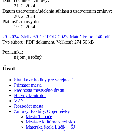
Dátum účinnosti zmluvy:
21. 2. 2024
Dátum uzatvorenia/udelenia súhlasu s uzatvorením zmluvy:
20. 2. 2024
Platnosť zmluvy do:
19. 2. 2034
29_2024_ZML_69_TOPOĽ_2023_Matuš Franc_240.pdf
Typ súboru: PDF dokument, Veľkosť: 274,56 kB
Poznámka:
nájom je ročný
Úrad
Stránkové hodiny pre verejnosť
Primátor mesta
Prednosta mestského úradu
Hlavný kontrolór
VZN
Rozpočet mesta
Zmluvy, Faktúry, Objednávky
Mesto Tlmače
Mestské kultúrne stredisko
Materská škola Lúčik + ŠJ