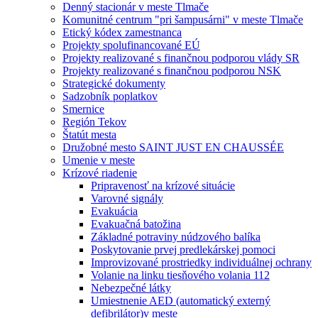
Denný stacionár v meste Tlmače
Komunitné centrum "pri šampusárni" v meste Tlmače
Etický kódex zamestnanca
Projekty spolufinancované EÚ
Projekty realizované s finančnou podporou vlády SR
Projekty realizované s finančnou podporou NSK
Strategické dokumenty
Sadzobník poplatkov
Smernice
Región Tekov
Štatút mesta
Družobné mesto SAINT JUST EN CHAUSSÉE
Umenie v meste
Krízové riadenie
Pripravenosť na krízové situácie
Varovné signály
Evakuácia
Evakuačná batožina
Základné potraviny núdzového balíka
Poskytovanie prvej predlekárskej pomoci
Improvizované prostriedky individuálnej ochrany
Volanie na linku tiesňového volania 112
Nebezpečné látky
Umiestnenie AED (automatický externý
defibrilátor)v meste