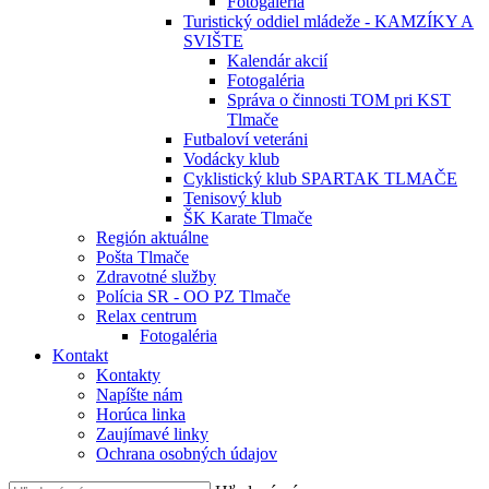
Fotogaléria
Turistický oddiel mládeže - KAMZÍKY A
SVIŠTE
Kalendár akcií
Fotogaléria
Správa o činnosti TOM pri KST
Tlmače
Futbaloví veteráni
Vodácky klub
Cyklistický klub SPARTAK TLMAČE
Tenisový klub
ŠK Karate Tlmače
Región aktuálne
Pošta Tlmače
Zdravotné služby
Polícia SR - OO PZ Tlmače
Relax centrum
Fotogaléria
Kontakt
Kontakty
Napíšte nám
Horúca linka
Zaujímavé linky
Ochrana osobných údajov