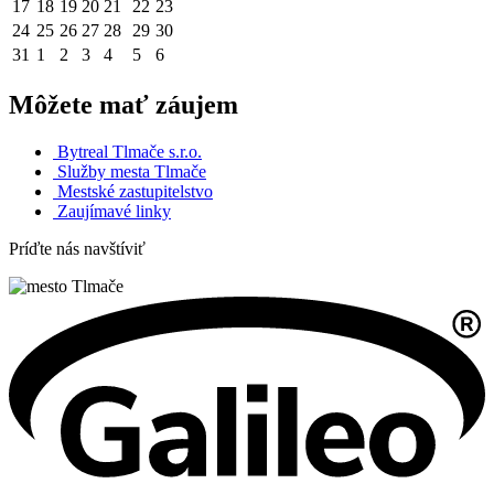
17
18
19
20
21
22
23
24
25
26
27
28
29
30
31
1
2
3
4
5
6
Môžete mať záujem
Bytreal Tlmače s.r.o.
Služby mesta Tlmače
Mestské zastupitelstvo
Zaujímavé linky
Príďte nás navštíviť