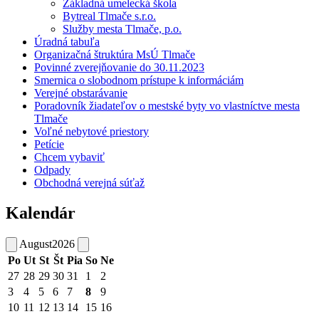
Základná umelecká škola
Bytreal Tlmače s.r.o.
Služby mesta Tlmače, p.o.
Úradná tabuľa
Organizačná štruktúra MsÚ Tlmače
Povinné zverejňovanie do 30.11.2023
Smernica o slobodnom prístupe k informáciám
Verejné obstarávanie
Poradovník žiadateľov o mestské byty vo vlastníctve mesta
Tlmače
Voľné nebytové priestory
Petície
Chcem vybaviť
Odpady
Obchodná verejná súťaž
Kalendár
August
2026
Po
Ut
St
Št
Pia
So
Ne
27
28
29
30
31
1
2
3
4
5
6
7
8
9
10
11
12
13
14
15
16