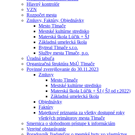
Hlavný kontrolór
VZN
Rozpočet mesta
Zmluvy, Faktúry, Objednávky
Mesto Tlmače
Mestské kultúrne stredisko
Materská škola Lúčik + ŠJ
Základná umelecká škola
Bytreal Tlmače s.r.o.
Služby mesta Tlmače, p.o.
Úradná tabuľa
Organizačná štruktúra MsÚ Tlmače
Povinné zverejňovanie do 30.11.2023
Zmluvy
Mesto Tlmače
Mestské kultúrne stredisko
Materská škola Lúčik + ŠJ ( ŠJ od r.2022)
Základná umelecká škola
Objednávky
Faktúry
Majetkové priznania za všetky dostupné roky
všetkých primátorov mesta Tlmače
Smernica o slobodnom prístupe k informáciám
Verejné obstarávanie
Poradovník žiadateľov o mestské byty vo vlastníctve