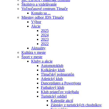
Školstvo a vzdelávaníe
Voľnočasové centrum Tlmače
Konalo sa ...
Miestny odbor JDS Tlmače
Výbor
Akcie
2025
2024
2023
2022
Aktuality
Kultúra v meste
Šport v meste
Kluby a akcie
Automotoklub
Kolkársky klub
Tlmačský polmaratón
Atletický klub
Dancepilates a Powerjoga
Futbalový klub
Klub priateľov volejbalu
Turistický oddiel
Kalendár akcií
Zápisky z turistických chodníkov