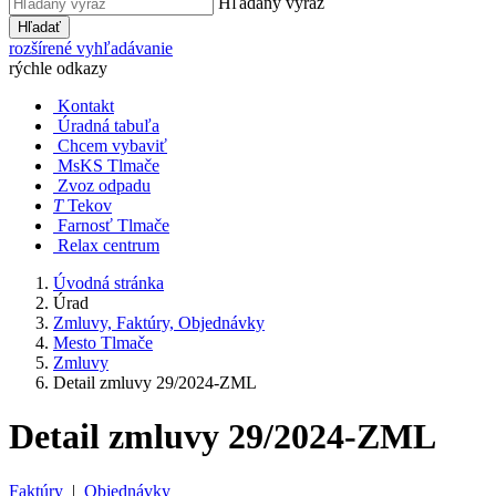
Hľadaný výraz
Hľadať
rozšírené vyhľadávanie
rýchle odkazy
Kontakt
Úradná tabuľa
Chcem vybaviť
MsKS Tlmače
Zvoz odpadu
T
Tekov
Farnosť Tlmače
Relax centrum
Úvodná stránka
Úrad
Zmluvy, Faktúry, Objednávky
Mesto Tlmače
Zmluvy
Detail zmluvy 29/2024-ZML
Detail zmluvy 29/2024-ZML
Faktúry
|
Objednávky