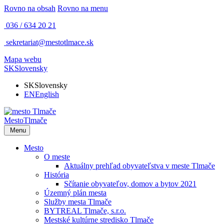
Rovno na obsah
Rovno na menu
036 / 634 20 21
sekretariat@mestotlmace.sk
Mapa webu
SK
Slovensky
SK
Slovensky
EN
English
Mesto
Tlmače
Menu
Mesto
O meste
Aktuálny prehľad obyvateľstva v meste Tlmače
História
Sčítanie obyvateľov, domov a bytov 2021
Územný plán mesta
Služby mesta Tlmače
BYTREAL Tlmače, s.r.o.
Mestské kultúrne stredisko Tlmače