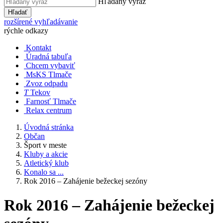
Hľadaný výraz
Hľadať
rozšírené vyhľadávanie
rýchle odkazy
Kontakt
Úradná tabuľa
Chcem vybaviť
MsKS Tlmače
Zvoz odpadu
T
Tekov
Farnosť Tlmače
Relax centrum
Úvodná stránka
Občan
Šport v meste
Kluby a akcie
Atletický klub
Konalo sa ...
Rok 2016 – Zahájenie bežeckej sezóny
Rok 2016 – Zahájenie bežeckej