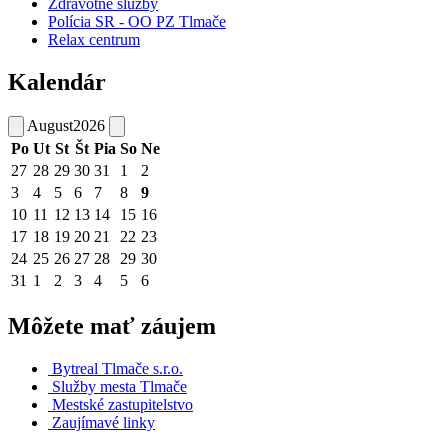
Zdravotné služby
Polícia SR - OO PZ Tlmače
Relax centrum
Kalendár
August
2026
Po
Ut
St
Št
Pia
So
Ne
27
28
29
30
31
1
2
3
4
5
6
7
8
9
10
11
12
13
14
15
16
17
18
19
20
21
22
23
24
25
26
27
28
29
30
31
1
2
3
4
5
6
Môžete mať záujem
Bytreal Tlmače s.r.o.
Služby mesta Tlmače
Mestské zastupitelstvo
Zaujímavé linky