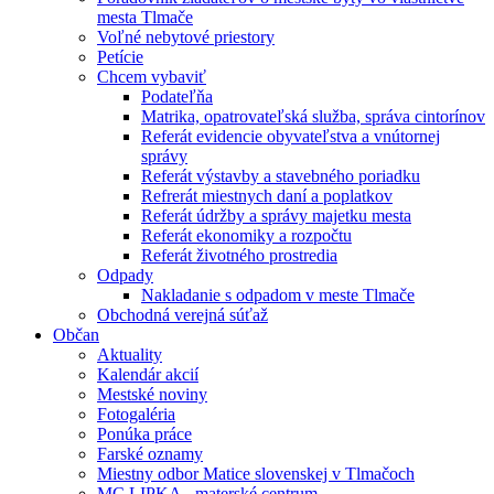
mesta Tlmače
Voľné nebytové priestory
Petície
Chcem vybaviť
Podateľňa
Matrika, opatrovateľská služba, správa cintorínov
Referát evidencie obyvateľstva a vnútornej
správy
Referát výstavby a stavebného poriadku
Refrerát miestnych daní a poplatkov
Referát údržby a správy majetku mesta
Referát ekonomiky a rozpočtu
Referát životného prostredia
Odpady
Nakladanie s odpadom v meste Tlmače
Obchodná verejná súťaž
Občan
Aktuality
Kalendár akcií
Mestské noviny
Fotogaléria
Ponúka práce
Farské oznamy
Miestny odbor Matice slovenskej v Tlmačoch
MC LIPKA - materské centrum