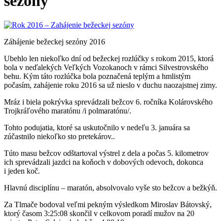
sezóny
Záhájenie bežeckej sezóny 2016
Ubehlo len niekoľko dní od bežeckej rozlúčky s rokom 2015, ktorá
bola v neďalekých Veľkých Vozokanoch v rámci Silvestrovského
behu. Kým táto rozlúčka bola poznačená teplým a hmlistým
počasím, zahájenie roku 2016 sa už nieslo v duchu naozajstnej zimy.
Mráz i biela pokrývka sprevádzali bežcov 6. ročníka Kolárovského
Trojkráľového maratónu /i polmaratónu/.
Tohto podujatia, ktoré sa uskutočnilo v nedeľu 3. januára sa
zúčastnilo niekoľko sto pretekárov..
Túto masu bežcov odštartoval výstrel z dela a počas 5. kilometrov
ich sprevádzali jazdci na koňoch v dobových odevoch, dokonca
i jeden koč.
Hlavnú disciplínu – maratón, absolvovalo vyše sto bežcov a bežkýň.
Za Tlmače bodoval veľmi pekným výsledkom Miroslav Bátovský,
ktorý časom 3:25:08 skončil v celkovom poradí mužov na 20