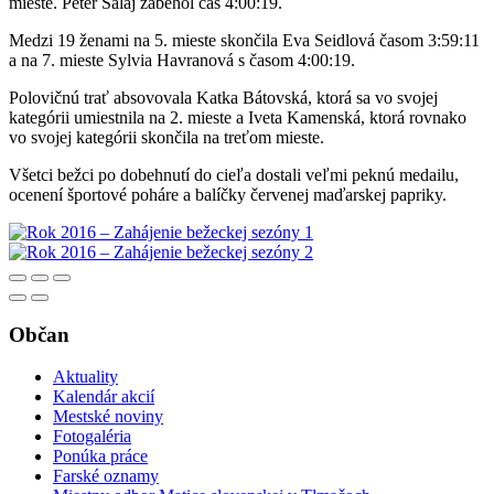
mieste. Peter Salaj zabehol čas 4:00:19.
Medzi 19 ženami na 5. mieste skončila Eva Seidlová časom 3:59:11
a na 7. mieste Sylvia Havranová s časom 4:00:19.
Polovičnú trať absovovala Katka Bátovská, ktorá sa vo svojej
kategórii umiestnila na 2. mieste a Iveta Kamenská, ktorá rovnako
vo svojej kategórii skončila na treťom mieste.
Všetci bežci po dobehnutí do cieľa dostali veľmi peknú medailu,
ocenení športové poháre a balíčky červenej maďarskej papriky.
Občan
Aktuality
Kalendár akcií
Mestské noviny
Fotogaléria
Ponúka práce
Farské oznamy