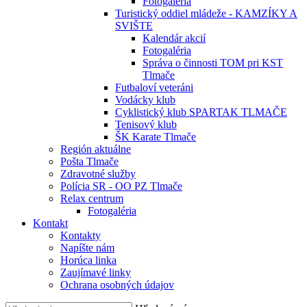
Fotogaléria
Turistický oddiel mládeže - KAMZÍKY A
SVIŠTE
Kalendár akcií
Fotogaléria
Správa o činnosti TOM pri KST
Tlmače
Futbaloví veteráni
Vodácky klub
Cyklistický klub SPARTAK TLMAČE
Tenisový klub
ŠK Karate Tlmače
Región aktuálne
Pošta Tlmače
Zdravotné služby
Polícia SR - OO PZ Tlmače
Relax centrum
Fotogaléria
Kontakt
Kontakty
Napíšte nám
Horúca linka
Zaujímavé linky
Ochrana osobných údajov