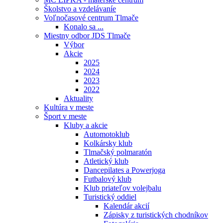
Školstvo a vzdelávaníe
Voľnočasové centrum Tlmače
Konalo sa ...
Miestny odbor JDS Tlmače
Výbor
Akcie
2025
2024
2023
2022
Aktuality
Kultúra v meste
Šport v meste
Kluby a akcie
Automotoklub
Kolkársky klub
Tlmačský polmaratón
Atletický klub
Dancepilates a Powerjoga
Futbalový klub
Klub priateľov volejbalu
Turistický oddiel
Kalendár akcií
Zápisky z turistických chodníkov