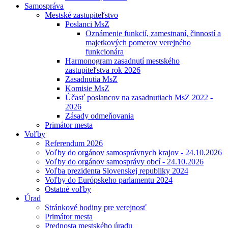
Samospráva
Mestské zastupiteľstvo
Poslanci MsZ
Oznámenie funkcií, zamestnaní, činností a
majetkových pomerov verejného
funkcionára
Harmonogram zasadnutí mestského
zastupiteľstva rok 2026
Zasadnutia MsZ
Komisie MsZ
Účasť poslancov na zasadnutiach MsZ 2022 -
2026
Zásady odmeňovania
Primátor mesta
Voľby
Referendum 2026
Voľby do orgánov samosprávnych krajov - 24.10.2026
Voľby do orgánov samosprávy obcí - 24.10.2026
Voľba prezidenta Slovenskej republiky 2024
Voľby do Európskeho parlamentu 2024
Ostatné voľby
Úrad
Stránkové hodiny pre verejnosť
Primátor mesta
Prednosta mestského úradu