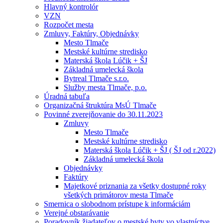
Hlavný kontrolór
VZN
Rozpočet mesta
Zmluvy, Faktúry, Objednávky
Mesto Tlmače
Mestské kultúrne stredisko
Materská škola Lúčik + ŠJ
Základná umelecká škola
Bytreal Tlmače s.r.o.
Služby mesta Tlmače, p.o.
Úradná tabuľa
Organizačná štruktúra MsÚ Tlmače
Povinné zverejňovanie do 30.11.2023
Zmluvy
Mesto Tlmače
Mestské kultúrne stredisko
Materská škola Lúčik + ŠJ ( ŠJ od r.2022)
Základná umelecká škola
Objednávky
Faktúry
Majetkové priznania za všetky dostupné roky
všetkých primátorov mesta Tlmače
Smernica o slobodnom prístupe k informáciám
Verejné obstarávanie
Poradovník žiadateľov o mestské byty vo vlastníctve