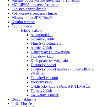
Miestny odbor Matice slovenskej v Tlmačoch
MC LIPKA - materské centrum
Školstvo a vzdelávaníe
Voľnočasové centrum Tlmače
Miestny odbor JDS Tlmače
Kultúra v meste
Šport v meste
Kluby a akcie
Automotoklub
Kolkársky klub
Tlmačský polmaratón
Atletický klub
Dancepilates a Powerjoga
Futbalový klub
Klub priateľov volejbalu
Turistický oddiel
Turistický oddiel mládeže - KAMZÍKY A
SVIŠTE
Futbaloví veteráni
Vodácky klub
Cyklistický klub SPARTAK TLMAČE
Tenisový klub
ŠK Karate Tlmače
Región aktuálne
Pošta Tlmače