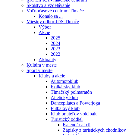
Školstvo a vzdelávaníe
Voľnočasové centrum Tlmače
Konalo sa ...
Miestny odbor JDS Tlmače
Výbor
Akcie
2025
2024
2023
2022
Aktuality
Kultúra v meste
Šport v meste
Kluby a akcie
Automotoklub
Kolkársky klub
Tlmačský polmaratón
Atletický klub
Dancepilates a Powerjoga
Futbalový klub
Klub priateľov volejbalu
Turistický oddiel
Kalendár akcií
Zápisky z turistických chodníkov