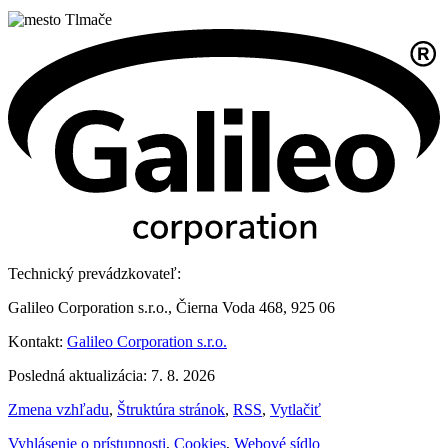
Technický prevádzkovateľ:
Galileo Corporation s.r.o., Čierna Voda 468, 925 06
Kontakt:
Galileo Corporation s.r.o.
Posledná aktualizácia: 7. 8. 2026
Zmena vzhľadu
,
Štruktúra stránok
,
RSS
,
Vytlačiť
Vyhlásenie o prístupnosti
,
Cookies
,
Webové sídlo