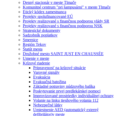
Denný stacionár v meste Tlmače
Komunitné centrum "pri šampusárni" v meste Tlmače
Etický kódex zamestnanca
Projekty spolufinancované EÚ
Projekty realizované s finančnou podporou vlády SR
Projekty realizované s finančnou podporou NSK
Strategické dokumenty
Sadzobník poplatkov
Smernice
Región Tekov
Štatút mesta
Družobné mesto SAINT JUST EN CHAUSSÉE
Umenie v meste
Krízové riadenie
Pripravenosť na krízové situácie
Varovné signály
Evakuácia
Evakuačná batožina
Základné potraviny núdzového balíka
Poskytovanie prvej predlekárskej pomoci
Improvizované prostriedky individuálnej ochrany
Volanie na linku tiesňového volania 112
Nebezpečné látky
Umiestnenie AED (automatický externý
defibrilátor)v meste