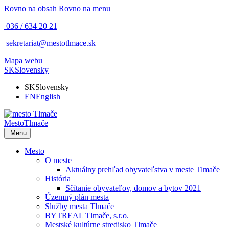
Rovno na obsah
Rovno na menu
036 / 634 20 21
sekretariat@mestotlmace.sk
Mapa webu
SK
Slovensky
SK
Slovensky
EN
English
Mesto
Tlmače
Menu
Mesto
O meste
Aktuálny prehľad obyvateľstva v meste Tlmače
História
Sčítanie obyvateľov, domov a bytov 2021
Územný plán mesta
Služby mesta Tlmače
BYTREAL Tlmače, s.r.o.
Mestské kultúrne stredisko Tlmače