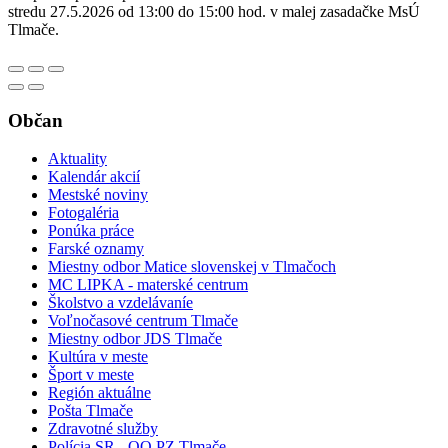
stredu 27.5.2026 od 13:00 do 15:00 hod. v malej zasadačke MsÚ
Tlmače.
Občan
Aktuality
Kalendár akcií
Mestské noviny
Fotogaléria
Ponúka práce
Farské oznamy
Miestny odbor Matice slovenskej v Tlmačoch
MC LIPKA - materské centrum
Školstvo a vzdelávaníe
Voľnočasové centrum Tlmače
Miestny odbor JDS Tlmače
Kultúra v meste
Šport v meste
Región aktuálne
Pošta Tlmače
Zdravotné služby
Polícia SR - OO PZ Tlmače