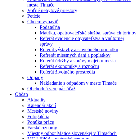
mesta Tlmače
Voľné nebytové priestory
Petície
Chcem vybaviť
Podateľňa
Matrika, opatrovateľská služba, správa cintorínov
Referát evidencie obyvateľstva a vnútornej
správy
Referát výstavby a stavebného poriadku
Refrerát miestnych daní a poplatkov
Referát údržby a správy majetku mesta
Referát ekonomiky a rozpočtu
Referát životného prostredia
Odpady
Nakladanie s odpadom v meste Tlmače
Obchodná verejná súťaž
Občan
Aktuality
Kalendár akcií
Mestské noviny
Fotogaléria
Ponúka práce
Farské oznamy
Miestny odbor Matice slovenskej v Tlmačoch
MC LIPKA - materské centrum