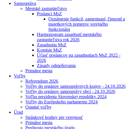
Samospráva
Mestské zastupiteľstvo
Poslanci MsZ
Oznámenie funkcií, zamestnaní, činností a
majetkových pomerov verejného
funkcionára
Harmonogram zasadnutí mestského
zastupiteľstva rok 2026
Zasadnutia MsZ
Komisie MsZ
Účasť poslancov na zasadnutiach MsZ 2022 -
2026
Zásady odmeňovania
Primátor mesta
Voľby
Referendum 2026
Voľby do orgánov samosprávnych krajov - 24.10.2026
Voľby do orgánov samosprávy obcí - 24.10.2026
Voľba prezidenta Slovenskej republiky 2024
Voľby do Európskeho parlamentu 2024
Ostatné voľby
Úrad
Stránkové hodiny pre verejnosť
Primátor mesta
Prednosta mestského úradu