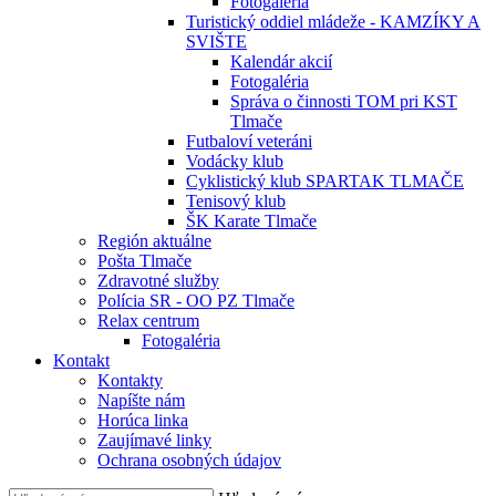
Fotogaléria
Turistický oddiel mládeže - KAMZÍKY A
SVIŠTE
Kalendár akcií
Fotogaléria
Správa o činnosti TOM pri KST
Tlmače
Futbaloví veteráni
Vodácky klub
Cyklistický klub SPARTAK TLMAČE
Tenisový klub
ŠK Karate Tlmače
Región aktuálne
Pošta Tlmače
Zdravotné služby
Polícia SR - OO PZ Tlmače
Relax centrum
Fotogaléria
Kontakt
Kontakty
Napíšte nám
Horúca linka
Zaujímavé linky
Ochrana osobných údajov