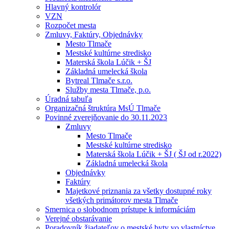
Hlavný kontrolór
VZN
Rozpočet mesta
Zmluvy, Faktúry, Objednávky
Mesto Tlmače
Mestské kultúrne stredisko
Materská škola Lúčik + ŠJ
Základná umelecká škola
Bytreal Tlmače s.r.o.
Služby mesta Tlmače, p.o.
Úradná tabuľa
Organizačná štruktúra MsÚ Tlmače
Povinné zverejňovanie do 30.11.2023
Zmluvy
Mesto Tlmače
Mestské kultúrne stredisko
Materská škola Lúčik + ŠJ ( ŠJ od r.2022)
Základná umelecká škola
Objednávky
Faktúry
Majetkové priznania za všetky dostupné roky
všetkých primátorov mesta Tlmače
Smernica o slobodnom prístupe k informáciám
Verejné obstarávanie
Poradovník žiadateľov o mestské byty vo vlastníctve