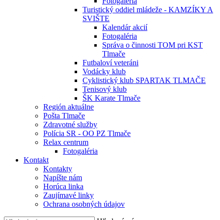
Fotogaléria
Turistický oddiel mládeže - KAMZÍKY A
SVIŠTE
Kalendár akcií
Fotogaléria
Správa o činnosti TOM pri KST
Tlmače
Futbaloví veteráni
Vodácky klub
Cyklistický klub SPARTAK TLMAČE
Tenisový klub
ŠK Karate Tlmače
Región aktuálne
Pošta Tlmače
Zdravotné služby
Polícia SR - OO PZ Tlmače
Relax centrum
Fotogaléria
Kontakt
Kontakty
Napíšte nám
Horúca linka
Zaujímavé linky
Ochrana osobných údajov