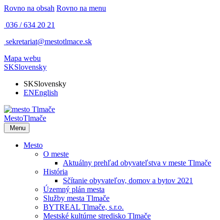
Rovno na obsah
Rovno na menu
036 / 634 20 21
sekretariat@mestotlmace.sk
Mapa webu
SK
Slovensky
SK
Slovensky
EN
English
Mesto
Tlmače
Menu
Mesto
O meste
Aktuálny prehľad obyvateľstva v meste Tlmače
História
Sčítanie obyvateľov, domov a bytov 2021
Územný plán mesta
Služby mesta Tlmače
BYTREAL Tlmače, s.r.o.
Mestské kultúrne stredisko Tlmače