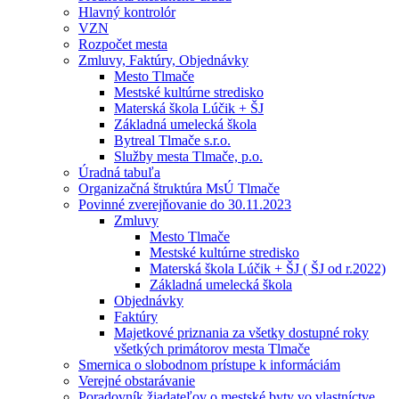
Hlavný kontrolór
VZN
Rozpočet mesta
Zmluvy, Faktúry, Objednávky
Mesto Tlmače
Mestské kultúrne stredisko
Materská škola Lúčik + ŠJ
Základná umelecká škola
Bytreal Tlmače s.r.o.
Služby mesta Tlmače, p.o.
Úradná tabuľa
Organizačná štruktúra MsÚ Tlmače
Povinné zverejňovanie do 30.11.2023
Zmluvy
Mesto Tlmače
Mestské kultúrne stredisko
Materská škola Lúčik + ŠJ ( ŠJ od r.2022)
Základná umelecká škola
Objednávky
Faktúry
Majetkové priznania za všetky dostupné roky
všetkých primátorov mesta Tlmače
Smernica o slobodnom prístupe k informáciám
Verejné obstarávanie
Poradovník žiadateľov o mestské byty vo vlastníctve