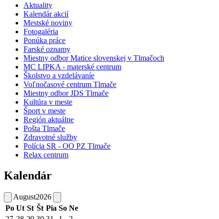
Aktuality
Kalendár akcií
Mestské noviny
Fotogaléria
Ponúka práce
Farské oznamy
Miestny odbor Matice slovenskej v Tlmačoch
MC LIPKA - materské centrum
Školstvo a vzdelávaníe
Voľnočasové centrum Tlmače
Miestny odbor JDS Tlmače
Kultúra v meste
Šport v meste
Región aktuálne
Pošta Tlmače
Zdravotné služby
Polícia SR - OO PZ Tlmače
Relax centrum
Kalendár
August
2026
Po
Ut
St
Št
Pia
So
Ne
27
28
29
30
31
1
2