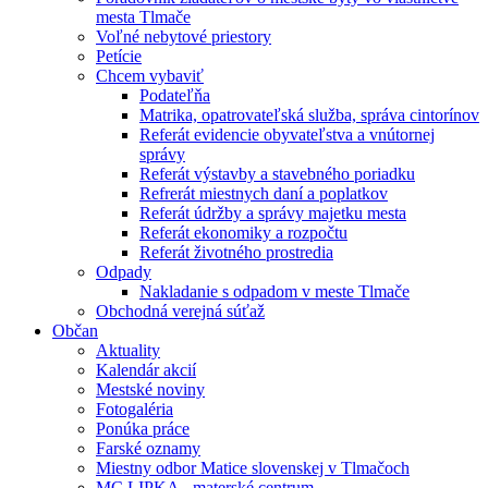
mesta Tlmače
Voľné nebytové priestory
Petície
Chcem vybaviť
Podateľňa
Matrika, opatrovateľská služba, správa cintorínov
Referát evidencie obyvateľstva a vnútornej
správy
Referát výstavby a stavebného poriadku
Refrerát miestnych daní a poplatkov
Referát údržby a správy majetku mesta
Referát ekonomiky a rozpočtu
Referát životného prostredia
Odpady
Nakladanie s odpadom v meste Tlmače
Obchodná verejná súťaž
Občan
Aktuality
Kalendár akcií
Mestské noviny
Fotogaléria
Ponúka práce
Farské oznamy
Miestny odbor Matice slovenskej v Tlmačoch
MC LIPKA - materské centrum