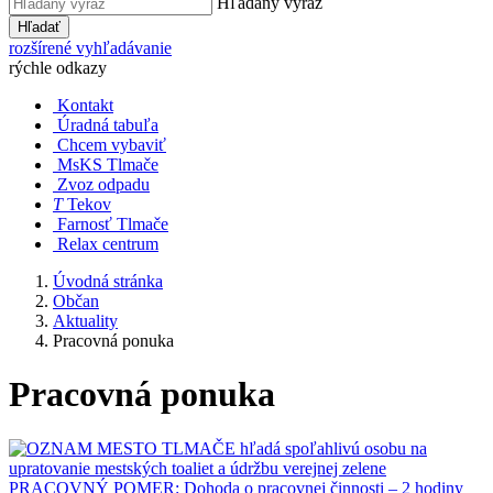
Hľadaný výraz
Hľadať
rozšírené vyhľadávanie
rýchle odkazy
Kontakt
Úradná tabuľa
Chcem vybaviť
MsKS Tlmače
Zvoz odpadu
T
Tekov
Farnosť Tlmače
Relax centrum
Úvodná stránka
Občan
Aktuality
Pracovná ponuka
Pracovná ponuka