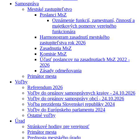
Samospráva
Mestské zastupiteľstvo
Poslanci MsZ
Oznámenie funkcií, zamestnaní, činností a
majetkových pomerov verejného
funkcionára
Harmonogram zasadnutí mestského
zastupiteľstva rok 2026
Zasadnutia MsZ
Komisie MsZ
Účasť poslancov na zasadnutiach MsZ 2022 -
2026
Zásady odmeňovania
Primátor mesta
Voľby
Referendum 2026
Voľby do orgánov samosprávnych krajov - 24.10.2026
Voľby do orgánov samosprávy obcí - 24.10.2026
Voľba prezidenta Slovenskej republiky 2024
Voľby do Európskeho parlamentu 2024
Ostatné voľby
Úrad
Stránkové hodiny pre verejnosť
Primátor mesta
Prednosta mestského úradu