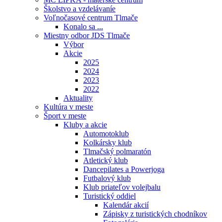
Školstvo a vzdelávaníe
Voľnočasové centrum Tlmače
Konalo sa ...
Miestny odbor JDS Tlmače
Výbor
Akcie
2025
2024
2023
2022
Aktuality
Kultúra v meste
Šport v meste
Kluby a akcie
Automotoklub
Kolkársky klub
Tlmačský polmaratón
Atletický klub
Dancepilates a Powerjoga
Futbalový klub
Klub priateľov volejbalu
Turistický oddiel
Kalendár akcií
Zápisky z turistických chodníkov