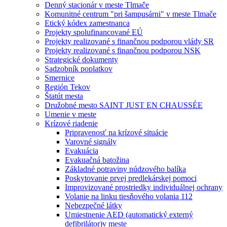
Denný stacionár v meste Tlmače
Komunitné centrum "pri šampusárni" v meste Tlmače
Etický kódex zamestnanca
Projekty spolufinancované EÚ
Projekty realizované s finančnou podporou vlády SR
Projekty realizované s finančnou podporou NSK
Strategické dokumenty
Sadzobník poplatkov
Smernice
Región Tekov
Štatút mesta
Družobné mesto SAINT JUST EN CHAUSSÉE
Umenie v meste
Krízové riadenie
Pripravenosť na krízové situácie
Varovné signály
Evakuácia
Evakuačná batožina
Základné potraviny núdzového balíka
Poskytovanie prvej predlekárskej pomoci
Improvizované prostriedky individuálnej ochrany
Volanie na linku tiesňového volania 112
Nebezpečné látky
Umiestnenie AED (automatický externý
defibrilátor)v meste