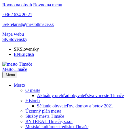
Rovno na obsah
Rovno na menu
036 / 634 20 21
sekretariat@mestotlmace.sk
Mapa webu
SK
Slovensky
SK
Slovensky
EN
English
Mesto
Tlmače
Menu
Mesto
O meste
Aktuálny prehľad obyvateľstva v meste Tlmače
História
Sčítanie obyvateľov, domov a bytov 2021
Územný plán mesta
Služby mesta Tlmače
BYTREAL Tlmače, s.r.o.
Mestské kultúrne stredisko Tlmače