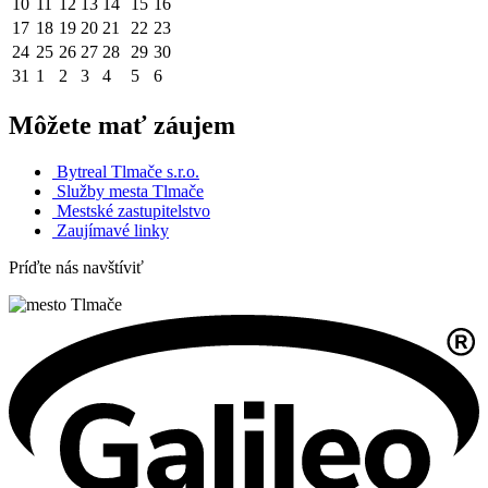
10
11
12
13
14
15
16
17
18
19
20
21
22
23
24
25
26
27
28
29
30
31
1
2
3
4
5
6
Môžete mať záujem
Bytreal Tlmače s.r.o.
Služby mesta Tlmače
Mestské zastupitelstvo
Zaujímavé linky
Príďte nás navštíviť