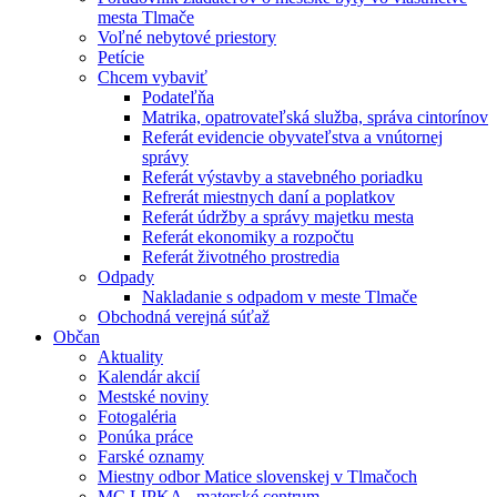
mesta Tlmače
Voľné nebytové priestory
Petície
Chcem vybaviť
Podateľňa
Matrika, opatrovateľská služba, správa cintorínov
Referát evidencie obyvateľstva a vnútornej
správy
Referát výstavby a stavebného poriadku
Refrerát miestnych daní a poplatkov
Referát údržby a správy majetku mesta
Referát ekonomiky a rozpočtu
Referát životného prostredia
Odpady
Nakladanie s odpadom v meste Tlmače
Obchodná verejná súťaž
Občan
Aktuality
Kalendár akcií
Mestské noviny
Fotogaléria
Ponúka práce
Farské oznamy
Miestny odbor Matice slovenskej v Tlmačoch
MC LIPKA - materské centrum