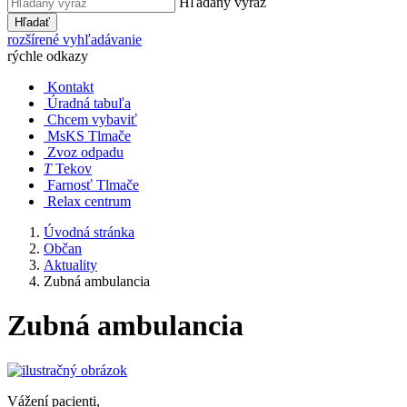
Hľadaný výraz
Hľadať
rozšírené vyhľadávanie
rýchle odkazy
Kontakt
Úradná tabuľa
Chcem vybaviť
MsKS Tlmače
Zvoz odpadu
T
Tekov
Farnosť Tlmače
Relax centrum
Úvodná stránka
Občan
Aktuality
Zubná ambulancia
Zubná ambulancia
Vážení pacienti,