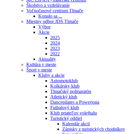
Školstvo a vzdelávaníe
Voľnočasové centrum Tlmače
Konalo sa ...
Miestny odbor JDS Tlmače
Výbor
Akcie
2025
2024
2023
2022
Aktuality
Kultúra v meste
Šport v meste
Kluby a akcie
Automotoklub
Kolkársky klub
Tlmačský polmaratón
Atletický klub
Dancepilates a Powerjoga
Futbalový klub
Klub priateľov volejbalu
Turistický oddiel
Kalendár akcií
Zápisky z turistických chodníkov