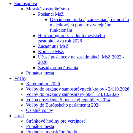
Samospráva
Mestské zastupiteľstvo
Poslanci MsZ
Oznámenie funkcií, zamestnaní, činností a
majetkových pomerov verejného
funkcionára
Harmonogram zasadnutí mestského
zastupiteľstva rok 2026
Zasadnutia MsZ
Komisie MsZ
Účasť poslancov na zasadnutiach MsZ 2022 -
2026
Zásady odmeňovania
Primátor mesta
Voľby
Referendum 2026
Voľby do orgánov samosprávnych krajov - 24.10.2026
Voľby do orgánov samosprávy obcí - 24.10.2026
Voľba prezidenta Slovenskej republiky 2024
Voľby do Európskeho parlamentu 2024
Ostatné voľby
Úrad
Stránkové hodiny pre verejnosť
Primátor mesta
Prednosta mestského úradu