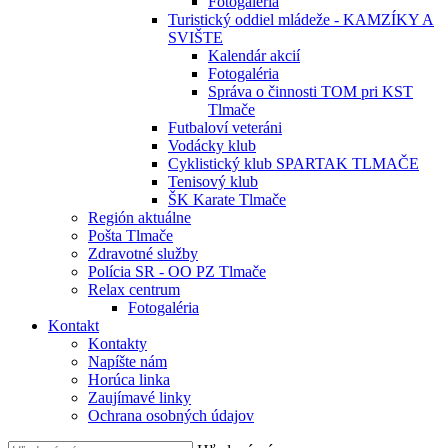
Fotogaléria
Turistický oddiel mládeže - KAMZÍKY A
SVIŠTE
Kalendár akcií
Fotogaléria
Správa o činnosti TOM pri KST
Tlmače
Futbaloví veteráni
Vodácky klub
Cyklistický klub SPARTAK TLMAČE
Tenisový klub
ŠK Karate Tlmače
Región aktuálne
Pošta Tlmače
Zdravotné služby
Polícia SR - OO PZ Tlmače
Relax centrum
Fotogaléria
Kontakt
Kontakty
Napíšte nám
Horúca linka
Zaujímavé linky
Ochrana osobných údajov