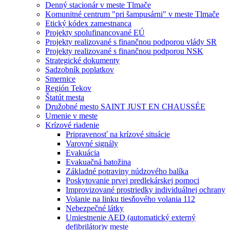
Denný stacionár v meste Tlmače
Komunitné centrum "pri šampusárni" v meste Tlmače
Etický kódex zamestnanca
Projekty spolufinancované EÚ
Projekty realizované s finančnou podporou vlády SR
Projekty realizované s finančnou podporou NSK
Strategické dokumenty
Sadzobník poplatkov
Smernice
Región Tekov
Štatút mesta
Družobné mesto SAINT JUST EN CHAUSSÉE
Umenie v meste
Krízové riadenie
Pripravenosť na krízové situácie
Varovné signály
Evakuácia
Evakuačná batožina
Základné potraviny núdzového balíka
Poskytovanie prvej predlekárskej pomoci
Improvizované prostriedky individuálnej ochrany
Volanie na linku tiesňového volania 112
Nebezpečné látky
Umiestnenie AED (automatický externý
defibrilátor)v meste