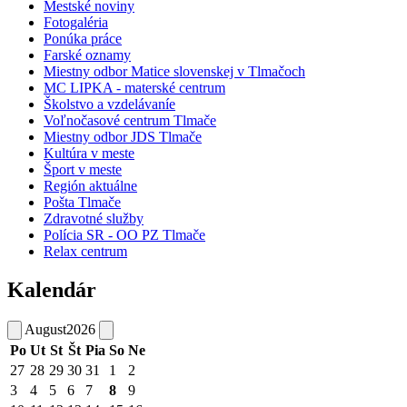
Mestské noviny
Fotogaléria
Ponúka práce
Farské oznamy
Miestny odbor Matice slovenskej v Tlmačoch
MC LIPKA - materské centrum
Školstvo a vzdelávaníe
Voľnočasové centrum Tlmače
Miestny odbor JDS Tlmače
Kultúra v meste
Šport v meste
Región aktuálne
Pošta Tlmače
Zdravotné služby
Polícia SR - OO PZ Tlmače
Relax centrum
Kalendár
August
2026
Po
Ut
St
Št
Pia
So
Ne
27
28
29
30
31
1
2
3
4
5
6
7
8
9