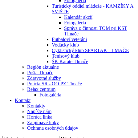
Fotogaléria
Turistický oddiel mládeže - KAMZÍKY A
SVIŠTE
Kalendár akcií
Fotogaléria
Správa o činnosti TOM pri KST
Tlmače
Futbaloví veteráni
Vodácky klub
Cyklistický klub SPARTAK TLMAČE
Tenisový klub
ŠK Karate Tlmače
Región aktuálne
Pošta Tlmače
Zdravotné služby
Polícia SR - OO PZ Tlmače
Relax centrum
Fotogaléria
Kontakt
Kontakty
Napíšte nám
Horúca linka
Zaujímavé linky
Ochrana osobných údajov