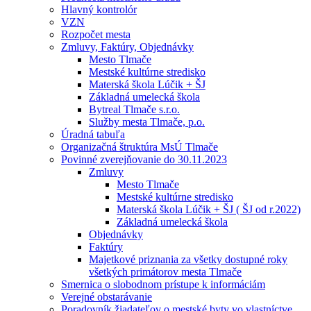
Hlavný kontrolór
VZN
Rozpočet mesta
Zmluvy, Faktúry, Objednávky
Mesto Tlmače
Mestské kultúrne stredisko
Materská škola Lúčik + ŠJ
Základná umelecká škola
Bytreal Tlmače s.r.o.
Služby mesta Tlmače, p.o.
Úradná tabuľa
Organizačná štruktúra MsÚ Tlmače
Povinné zverejňovanie do 30.11.2023
Zmluvy
Mesto Tlmače
Mestské kultúrne stredisko
Materská škola Lúčik + ŠJ ( ŠJ od r.2022)
Základná umelecká škola
Objednávky
Faktúry
Majetkové priznania za všetky dostupné roky
všetkých primátorov mesta Tlmače
Smernica o slobodnom prístupe k informáciám
Verejné obstarávanie
Poradovník žiadateľov o mestské byty vo vlastníctve