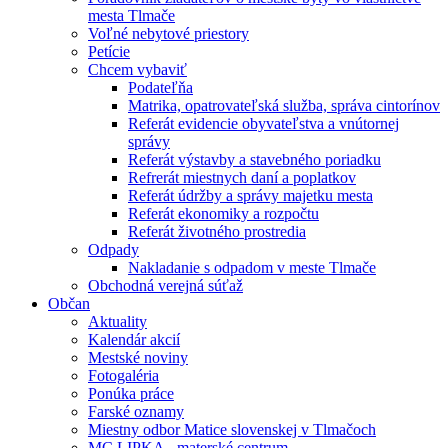
mesta Tlmače
Voľné nebytové priestory
Petície
Chcem vybaviť
Podateľňa
Matrika, opatrovateľská služba, správa cintorínov
Referát evidencie obyvateľstva a vnútornej
správy
Referát výstavby a stavebného poriadku
Refrerát miestnych daní a poplatkov
Referát údržby a správy majetku mesta
Referát ekonomiky a rozpočtu
Referát životného prostredia
Odpady
Nakladanie s odpadom v meste Tlmače
Obchodná verejná súťaž
Občan
Aktuality
Kalendár akcií
Mestské noviny
Fotogaléria
Ponúka práce
Farské oznamy
Miestny odbor Matice slovenskej v Tlmačoch
MC LIPKA - materské centrum