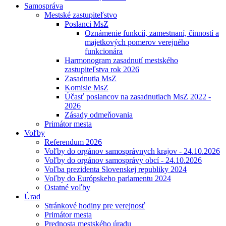
Samospráva
Mestské zastupiteľstvo
Poslanci MsZ
Oznámenie funkcií, zamestnaní, činností a
majetkových pomerov verejného
funkcionára
Harmonogram zasadnutí mestského
zastupiteľstva rok 2026
Zasadnutia MsZ
Komisie MsZ
Účasť poslancov na zasadnutiach MsZ 2022 -
2026
Zásady odmeňovania
Primátor mesta
Voľby
Referendum 2026
Voľby do orgánov samosprávnych krajov - 24.10.2026
Voľby do orgánov samosprávy obcí - 24.10.2026
Voľba prezidenta Slovenskej republiky 2024
Voľby do Európskeho parlamentu 2024
Ostatné voľby
Úrad
Stránkové hodiny pre verejnosť
Primátor mesta
Prednosta mestského úradu