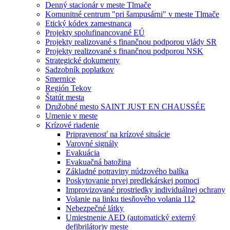
Denný stacionár v meste Tlmače
Komunitné centrum "pri šampusárni" v meste Tlmače
Etický kódex zamestnanca
Projekty spolufinancované EÚ
Projekty realizované s finančnou podporou vlády SR
Projekty realizované s finančnou podporou NSK
Strategické dokumenty
Sadzobník poplatkov
Smernice
Región Tekov
Štatút mesta
Družobné mesto SAINT JUST EN CHAUSSÉE
Umenie v meste
Krízové riadenie
Pripravenosť na krízové situácie
Varovné signály
Evakuácia
Evakuačná batožina
Základné potraviny núdzového balíka
Poskytovanie prvej predlekárskej pomoci
Improvizované prostriedky individuálnej ochrany
Volanie na linku tiesňového volania 112
Nebezpečné látky
Umiestnenie AED (automatický externý
defibrilátor)v meste