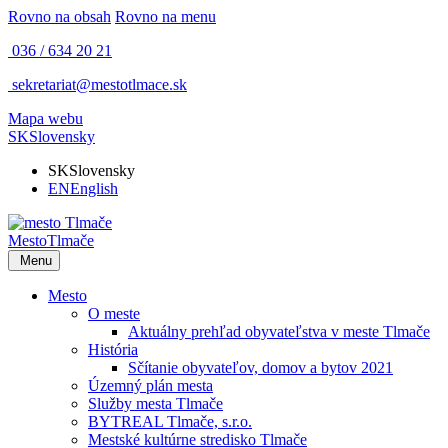
Rovno na obsah
Rovno na menu
036 / 634 20 21
sekretariat@mestotlmace.sk
Mapa webu
SK
Slovensky
SK
Slovensky
EN
English
Mesto
Tlmače
Menu
Mesto
O meste
Aktuálny prehľad obyvateľstva v meste Tlmače
História
Sčítanie obyvateľov, domov a bytov 2021
Územný plán mesta
Služby mesta Tlmače
BYTREAL Tlmače, s.r.o.
Mestské kultúrne stredisko Tlmače