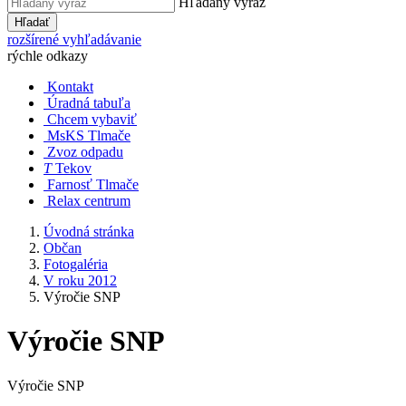
Hľadaný výraz
Hľadať
rozšírené vyhľadávanie
rýchle odkazy
Kontakt
Úradná tabuľa
Chcem vybaviť
MsKS Tlmače
Zvoz odpadu
T
Tekov
Farnosť Tlmače
Relax centrum
Úvodná stránka
Občan
Fotogaléria
V roku 2012
Výročie SNP
Výročie SNP
Výročie SNP