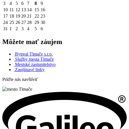
3
4
5
6
7
8
9
10
11
12
13
14
15
16
17
18
19
20
21
22
23
24
25
26
27
28
29
30
31
1
2
3
4
5
6
Môžete mať záujem
Bytreal Tlmače s.r.o.
Služby mesta Tlmače
Mestské zastupitelstvo
Zaujímavé linky
Príďte nás navštíviť