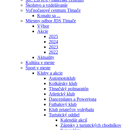
Školstvo a vzdelávaníe
Voľnočasové centrum Tlmače
Konalo sa ...
Miestny odbor JDS Tlmače
Výbor
Akcie
2025
2024
2023
2022
Aktuality
Kultúra v meste
Šport v meste
Kluby a akcie
Automotoklub
Kolkársky klub
Tlmačský polmaratón
Atletický klub
Dancepilates a Powerjoga
Futbalový klub
Klub priateľov volejbalu
Turistický oddiel
Kalendár akcií
Zápisky z turistických chodníkov