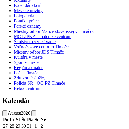
Aktuality
Kalendár akcií
Mestské noviny
Fotogaléria
Ponúka práce
Farské oznamy
Miestny odbor Matice slovenskej v Tlmačoch
MC LIPKA - materské centrum
Školstvo a vzdelávaníe
Voľnočasové centrum Tlmače
Miestny odbor JDS Tlmače
Kultúra v meste
Šport v meste
Región aktuálne
Pošta Tlmače
Zdravotné služby
Polícia SR - OO PZ Tlmače
Relax centrum
Kalendár
August
2026
Po
Ut
St
Št
Pia
So
Ne
27
28
29
30
31
1
2