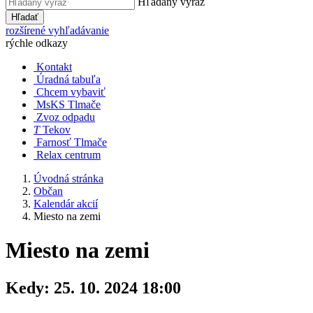
Hľadaný výraz
Hľadať
rozšírené vyhľadávanie
rýchle odkazy
Kontakt
Úradná tabuľa
Chcem vybaviť
MsKS Tlmače
Zvoz odpadu
T
Tekov
Farnosť Tlmače
Relax centrum
Úvodná stránka
Občan
Kalendár akcií
Miesto na zemi
Miesto na zemi
Kedy:
25. 10. 2024 18:00