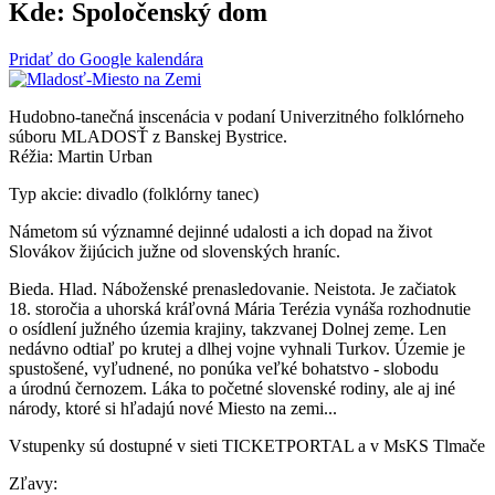
Kde:
Spoločenský dom
Pridať do Google kalendára
Hudobno-tanečná inscenácia v podaní Univerzitného folklórneho
súboru MLADOSŤ z Banskej Bystrice.
Réžia: Martin Urban
Typ akcie: divadlo (folklórny tanec)
Námetom sú významné dejinné udalosti a ich dopad na život
Slovákov žijúcich južne od slovenských hraníc.
Bieda. Hlad. Náboženské prenasledovanie. Neistota. Je začiatok
18. storočia a uhorská kráľovná Mária Terézia vynáša rozhodnutie
o osídlení južného územia krajiny, takzvanej Dolnej zeme. Len
nedávno odtiaľ po krutej a dlhej vojne vyhnali Turkov. Územie je
spustošené, vyľudnené, no ponúka veľké bohatstvo - slobodu
a úrodnú černozem. Láka to početné slovenské rodiny, ale aj iné
národy, ktoré si hľadajú nové Miesto na zemi...
Vstupenky sú dostupné v sieti TICKETPORTAL a v MsKS Tlmače
Zľavy: