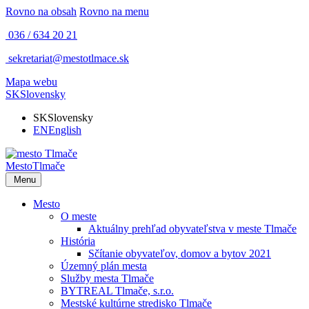
Rovno na obsah
Rovno na menu
036 / 634 20 21
sekretariat@mestotlmace.sk
Mapa webu
SK
Slovensky
SK
Slovensky
EN
English
Mesto
Tlmače
Menu
Mesto
O meste
Aktuálny prehľad obyvateľstva v meste Tlmače
História
Sčítanie obyvateľov, domov a bytov 2021
Územný plán mesta
Služby mesta Tlmače
BYTREAL Tlmače, s.r.o.
Mestské kultúrne stredisko Tlmače