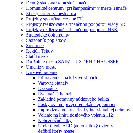
Denný stacionár v meste Tlmače
Komunitné centrum "pri šampusárni" v meste Tlmače
Etický kódex zamestnanca
Projekty spolufinancované EÚ
Projekty realizované s finančnou podporou vlády SR
Projekty realizované s finančnou podporou NSK
Strategické dokumenty
Sadzobník poplatkov
Smernice
Región Tekov
Štatút mesta
Družobné mesto SAINT JUST EN CHAUSSÉE
Umenie v meste
Krízové riadenie
Pripravenosť na krízové situácie
Varovné signály
Evakuácia
Evakuačná batožina
Základné potraviny núdzového balíka
Poskytovanie prvej predlekárskej pomoci
Improvizované prostriedky individuálnej ochrany
Volanie na linku tiesňového volania 112
Nebezpečné látky
Umiestnenie AED (automatický externý
defibrilátor)v meste