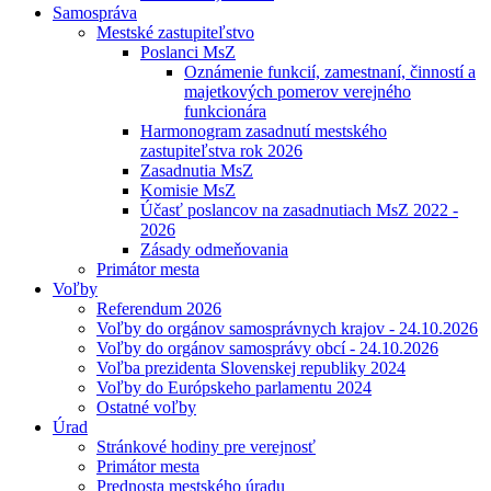
Samospráva
Mestské zastupiteľstvo
Poslanci MsZ
Oznámenie funkcií, zamestnaní, činností a
majetkových pomerov verejného
funkcionára
Harmonogram zasadnutí mestského
zastupiteľstva rok 2026
Zasadnutia MsZ
Komisie MsZ
Účasť poslancov na zasadnutiach MsZ 2022 -
2026
Zásady odmeňovania
Primátor mesta
Voľby
Referendum 2026
Voľby do orgánov samosprávnych krajov - 24.10.2026
Voľby do orgánov samosprávy obcí - 24.10.2026
Voľba prezidenta Slovenskej republiky 2024
Voľby do Európskeho parlamentu 2024
Ostatné voľby
Úrad
Stránkové hodiny pre verejnosť
Primátor mesta
Prednosta mestského úradu