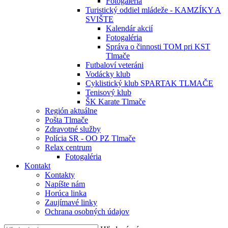
Fotogaléria
Turistický oddiel mládeže - KAMZÍKY A
SVIŠTE
Kalendár akcií
Fotogaléria
Správa o činnosti TOM pri KST
Tlmače
Futbaloví veteráni
Vodácky klub
Cyklistický klub SPARTAK TLMAČE
Tenisový klub
ŠK Karate Tlmače
Región aktuálne
Pošta Tlmače
Zdravotné služby
Polícia SR - OO PZ Tlmače
Relax centrum
Fotogaléria
Kontakt
Kontakty
Napíšte nám
Horúca linka
Zaujímavé linky
Ochrana osobných údajov