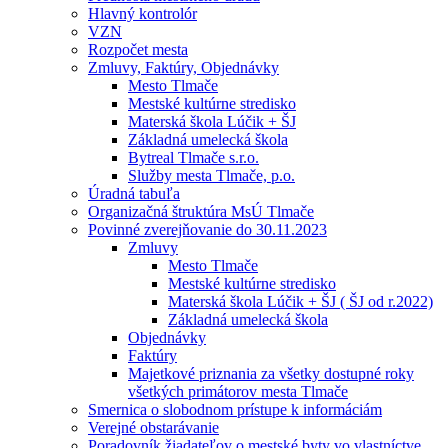
Hlavný kontrolór
VZN
Rozpočet mesta
Zmluvy, Faktúry, Objednávky
Mesto Tlmače
Mestské kultúrne stredisko
Materská škola Lúčik + ŠJ
Základná umelecká škola
Bytreal Tlmače s.r.o.
Služby mesta Tlmače, p.o.
Úradná tabuľa
Organizačná štruktúra MsÚ Tlmače
Povinné zverejňovanie do 30.11.2023
Zmluvy
Mesto Tlmače
Mestské kultúrne stredisko
Materská škola Lúčik + ŠJ ( ŠJ od r.2022)
Základná umelecká škola
Objednávky
Faktúry
Majetkové priznania za všetky dostupné roky
všetkých primátorov mesta Tlmače
Smernica o slobodnom prístupe k informáciám
Verejné obstarávanie
Poradovník žiadateľov o mestské byty vo vlastníctve