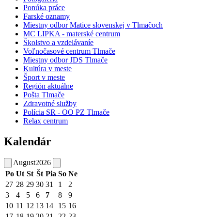
Ponúka práce
Farské oznamy
Miestny odbor Matice slovenskej v Tlmačoch
MC LIPKA - materské centrum
Školstvo a vzdelávaníe
Voľnočasové centrum Tlmače
Miestny odbor JDS Tlmače
Kultúra v meste
Šport v meste
Región aktuálne
Pošta Tlmače
Zdravotné služby
Polícia SR - OO PZ Tlmače
Relax centrum
Kalendár
August
2026
Po
Ut
St
Št
Pia
So
Ne
27
28
29
30
31
1
2
3
4
5
6
7
8
9
10
11
12
13
14
15
16
17
18
19
20
21
22
23