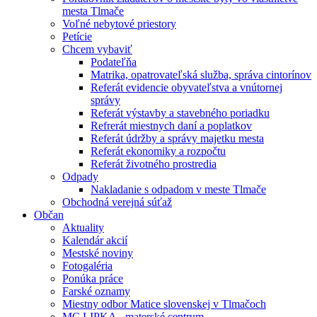
mesta Tlmače
Voľné nebytové priestory
Petície
Chcem vybaviť
Podateľňa
Matrika, opatrovateľská služba, správa cintorínov
Referát evidencie obyvateľstva a vnútornej
správy
Referát výstavby a stavebného poriadku
Refrerát miestnych daní a poplatkov
Referát údržby a správy majetku mesta
Referát ekonomiky a rozpočtu
Referát životného prostredia
Odpady
Nakladanie s odpadom v meste Tlmače
Obchodná verejná súťaž
Občan
Aktuality
Kalendár akcií
Mestské noviny
Fotogaléria
Ponúka práce
Farské oznamy
Miestny odbor Matice slovenskej v Tlmačoch
MC LIPKA - materské centrum