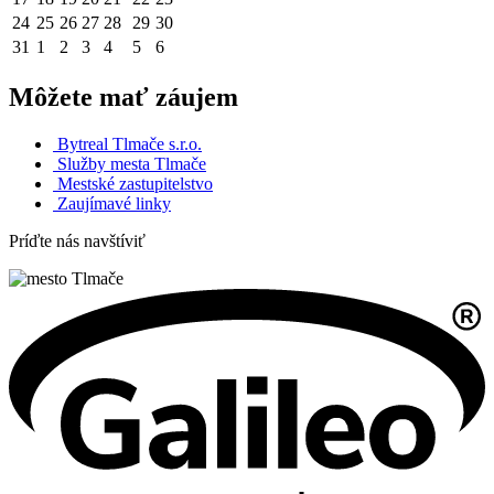
24
25
26
27
28
29
30
31
1
2
3
4
5
6
Môžete mať záujem
Bytreal Tlmače s.r.o.
Služby mesta Tlmače
Mestské zastupitelstvo
Zaujímavé linky
Príďte nás navštíviť