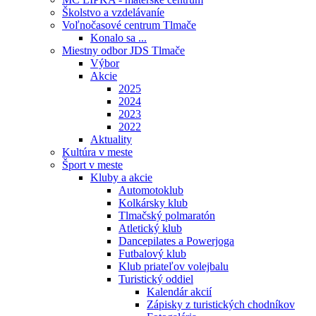
Školstvo a vzdelávaníe
Voľnočasové centrum Tlmače
Konalo sa ...
Miestny odbor JDS Tlmače
Výbor
Akcie
2025
2024
2023
2022
Aktuality
Kultúra v meste
Šport v meste
Kluby a akcie
Automotoklub
Kolkársky klub
Tlmačský polmaratón
Atletický klub
Dancepilates a Powerjoga
Futbalový klub
Klub priateľov volejbalu
Turistický oddiel
Kalendár akcií
Zápisky z turistických chodníkov