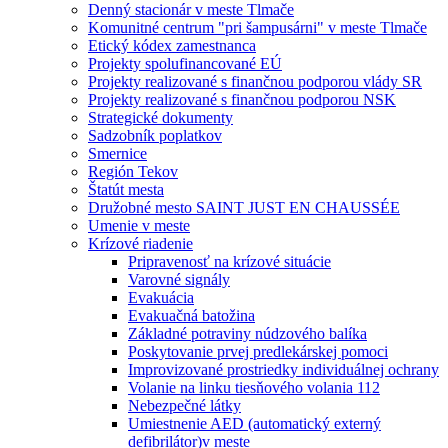
Denný stacionár v meste Tlmače
Komunitné centrum "pri šampusárni" v meste Tlmače
Etický kódex zamestnanca
Projekty spolufinancované EÚ
Projekty realizované s finančnou podporou vlády SR
Projekty realizované s finančnou podporou NSK
Strategické dokumenty
Sadzobník poplatkov
Smernice
Región Tekov
Štatút mesta
Družobné mesto SAINT JUST EN CHAUSSÉE
Umenie v meste
Krízové riadenie
Pripravenosť na krízové situácie
Varovné signály
Evakuácia
Evakuačná batožina
Základné potraviny núdzového balíka
Poskytovanie prvej predlekárskej pomoci
Improvizované prostriedky individuálnej ochrany
Volanie na linku tiesňového volania 112
Nebezpečné látky
Umiestnenie AED (automatický externý
defibrilátor)v meste