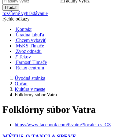
Hľadaný výraz
Hľadať
rozšírené vyhľadávanie
rýchle odkazy
Kontakt
Úradná tabuľa
Chcem vybaviť
MsKS Tlmače
Zvoz odpadu
T
Tekov
Farnosť Tlmače
Relax centrum
Úvodná stránka
Občan
Kultúra v meste
Folklórny súbor Vatra
Folklórny súbor Vatra
https://www.facebook.com/fsvatra/?locale=cs_CZ
MÝTUS O TANCI A SPEVE