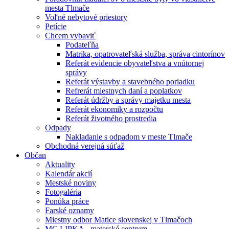
mesta Tlmače
Voľné nebytové priestory
Petície
Chcem vybaviť
Podateľňa
Matrika, opatrovateľská služba, správa cintorínov
Referát evidencie obyvateľstva a vnútornej
správy
Referát výstavby a stavebného poriadku
Refrerát miestnych daní a poplatkov
Referát údržby a správy majetku mesta
Referát ekonomiky a rozpočtu
Referát životného prostredia
Odpady
Nakladanie s odpadom v meste Tlmače
Obchodná verejná súťaž
Občan
Aktuality
Kalendár akcií
Mestské noviny
Fotogaléria
Ponúka práce
Farské oznamy
Miestny odbor Matice slovenskej v Tlmačoch
MC LIPKA - materské centrum