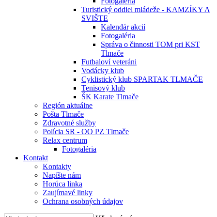
Fotogaléria
Turistický oddiel mládeže - KAMZÍKY A
SVIŠTE
Kalendár akcií
Fotogaléria
Správa o činnosti TOM pri KST
Tlmače
Futbaloví veteráni
Vodácky klub
Cyklistický klub SPARTAK TLMAČE
Tenisový klub
ŠK Karate Tlmače
Región aktuálne
Pošta Tlmače
Zdravotné služby
Polícia SR - OO PZ Tlmače
Relax centrum
Fotogaléria
Kontakt
Kontakty
Napíšte nám
Horúca linka
Zaujímavé linky
Ochrana osobných údajov