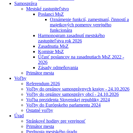
Samospráva
Mestské zastupiteľstvo
Poslanci MsZ
Oznámenie funkcií, zamestnaní, činností a
majetkových pomerov verejného
funkcionára
Harmonogram zasadnutí mestského
zastupiteľstva rok 2026
Zasadnutia MsZ
Komisie MsZ
Účasť poslancov na zasadnutiach MsZ 2022 -
2026
Zásady odmeňovania
Primátor mesta
Voľby
Referendum 2026
Voľby do orgánov samosprávnych krajov - 24.10.2026
Voľby do orgánov samosprávy obcí - 24.10.2026
Voľba prezidenta Slovenskej republiky 2024
Voľby do Európskeho parlamentu 2024
Ostatné voľby
Úrad
Stránkové hodiny pre verejnosť
Primátor mesta
Prednosta mestského úradu