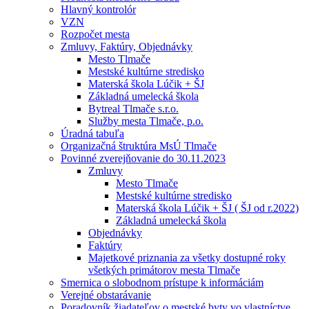
Hlavný kontrolór
VZN
Rozpočet mesta
Zmluvy, Faktúry, Objednávky
Mesto Tlmače
Mestské kultúrne stredisko
Materská škola Lúčik + ŠJ
Základná umelecká škola
Bytreal Tlmače s.r.o.
Služby mesta Tlmače, p.o.
Úradná tabuľa
Organizačná štruktúra MsÚ Tlmače
Povinné zverejňovanie do 30.11.2023
Zmluvy
Mesto Tlmače
Mestské kultúrne stredisko
Materská škola Lúčik + ŠJ ( ŠJ od r.2022)
Základná umelecká škola
Objednávky
Faktúry
Majetkové priznania za všetky dostupné roky
všetkých primátorov mesta Tlmače
Smernica o slobodnom prístupe k informáciám
Verejné obstarávanie
Poradovník žiadateľov o mestské byty vo vlastníctve