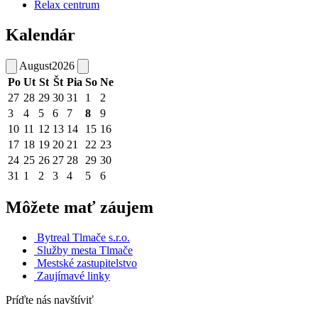
Relax centrum
Kalendár
August
2026
Po
Ut
St
Št
Pia
So
Ne
27
28
29
30
31
1
2
3
4
5
6
7
8
9
10
11
12
13
14
15
16
17
18
19
20
21
22
23
24
25
26
27
28
29
30
31
1
2
3
4
5
6
Môžete mať záujem
Bytreal Tlmače s.r.o.
Služby mesta Tlmače
Mestské zastupitelstvo
Zaujímavé linky
Príďte nás navštíviť