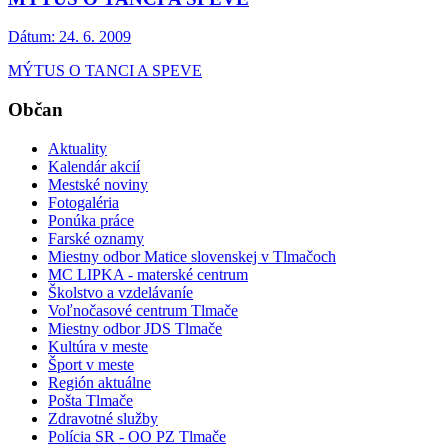
Dátum:
24. 6. 2009
MÝTUS O TANCI A SPEVE
Občan
Aktuality
Kalendár akcií
Mestské noviny
Fotogaléria
Ponúka práce
Farské oznamy
Miestny odbor Matice slovenskej v Tlmačoch
MC LIPKA - materské centrum
Školstvo a vzdelávaníe
Voľnočasové centrum Tlmače
Miestny odbor JDS Tlmače
Kultúra v meste
Šport v meste
Región aktuálne
Pošta Tlmače
Zdravotné služby
Polícia SR - OO PZ Tlmače