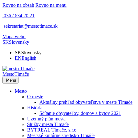
Rovno na obsah
Rovno na menu
036 / 634 20 21
sekretariat@mestotlmace.sk
Mapa webu
SK
Slovensky
SK
Slovensky
EN
English
Mesto
Tlmače
Menu
Mesto
O meste
Aktuálny prehľad obyvateľstva v meste Tlmače
História
Sčítanie obyvateľov, domov a bytov 2021
Územný plán mesta
Služby mesta Tlmače
BYTREAL Tlmače, s.r.o.
Mestské kultúrne stredisko Tlmače