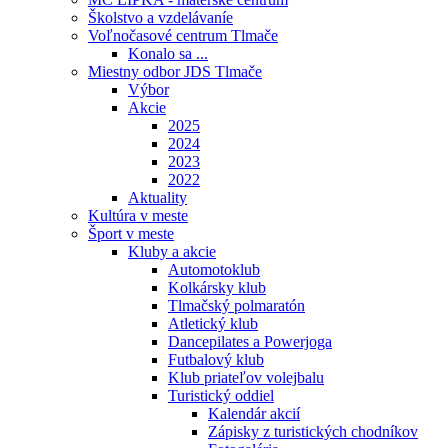
Školstvo a vzdelávaníe
Voľnočasové centrum Tlmače
Konalo sa ...
Miestny odbor JDS Tlmače
Výbor
Akcie
2025
2024
2023
2022
Aktuality
Kultúra v meste
Šport v meste
Kluby a akcie
Automotoklub
Kolkársky klub
Tlmačský polmaratón
Atletický klub
Dancepilates a Powerjoga
Futbalový klub
Klub priateľov volejbalu
Turistický oddiel
Kalendár akcií
Zápisky z turistických chodníkov