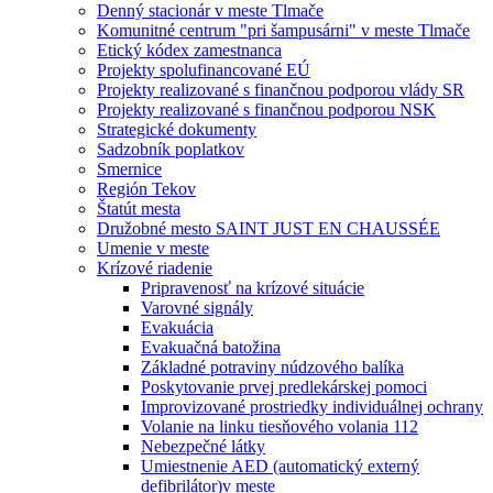
Denný stacionár v meste Tlmače
Komunitné centrum "pri šampusárni" v meste Tlmače
Etický kódex zamestnanca
Projekty spolufinancované EÚ
Projekty realizované s finančnou podporou vlády SR
Projekty realizované s finančnou podporou NSK
Strategické dokumenty
Sadzobník poplatkov
Smernice
Región Tekov
Štatút mesta
Družobné mesto SAINT JUST EN CHAUSSÉE
Umenie v meste
Krízové riadenie
Pripravenosť na krízové situácie
Varovné signály
Evakuácia
Evakuačná batožina
Základné potraviny núdzového balíka
Poskytovanie prvej predlekárskej pomoci
Improvizované prostriedky individuálnej ochrany
Volanie na linku tiesňového volania 112
Nebezpečné látky
Umiestnenie AED (automatický externý
defibrilátor)v meste