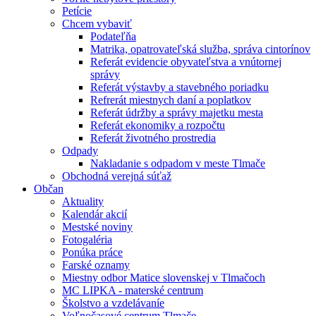
Petície
Chcem vybaviť
Podateľňa
Matrika, opatrovateľská služba, správa cintorínov
Referát evidencie obyvateľstva a vnútornej
správy
Referát výstavby a stavebného poriadku
Refrerát miestnych daní a poplatkov
Referát údržby a správy majetku mesta
Referát ekonomiky a rozpočtu
Referát životného prostredia
Odpady
Nakladanie s odpadom v meste Tlmače
Obchodná verejná súťaž
Občan
Aktuality
Kalendár akcií
Mestské noviny
Fotogaléria
Ponúka práce
Farské oznamy
Miestny odbor Matice slovenskej v Tlmačoch
MC LIPKA - materské centrum
Školstvo a vzdelávaníe
Voľnočasové centrum Tlmače