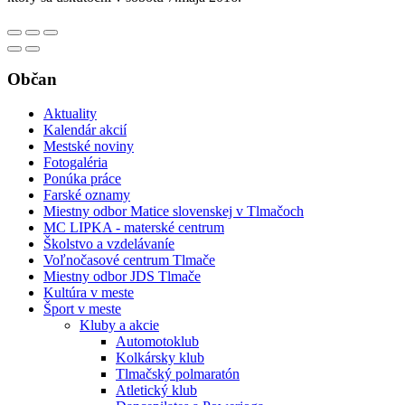
Občan
Aktuality
Kalendár akcií
Mestské noviny
Fotogaléria
Ponúka práce
Farské oznamy
Miestny odbor Matice slovenskej v Tlmačoch
MC LIPKA - materské centrum
Školstvo a vzdelávaníe
Voľnočasové centrum Tlmače
Miestny odbor JDS Tlmače
Kultúra v meste
Šport v meste
Kluby a akcie
Automotoklub
Kolkársky klub
Tlmačský polmaratón
Atletický klub