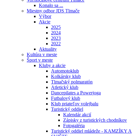
Konalo sa ...
Miestny odbor JDS Tlmače
Výbor
Akcie
2025
2024
2023
2022
Aktuality
Kultúra v meste
Šport v meste
Kluby a akcie
Automotoklub
Kolkársky klub
Tlmačský polmaratón
Atletický klub
Dancepilates a Powerjoga
Futbalový klub
Klub priateľov volejbalu
Turistický oddiel
Kalendár akcií
Zápisky z turistických chodníkov
Fotogaléria
Turistický oddiel mládeže - KAMZÍKY A