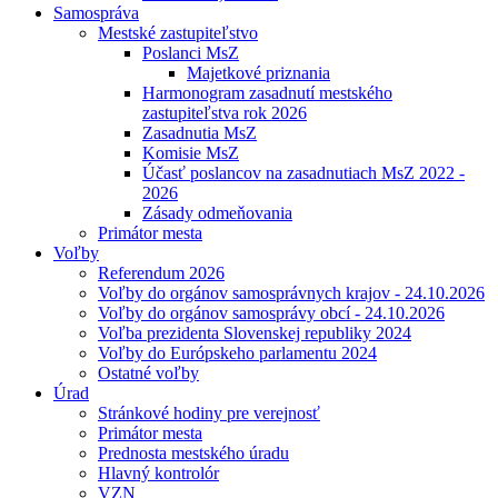
Samospráva
Mestské zastupiteľstvo
Poslanci MsZ
Majetkové priznania
Harmonogram zasadnutí mestského
zastupiteľstva rok 2026
Zasadnutia MsZ
Komisie MsZ
Účasť poslancov na zasadnutiach MsZ 2022 -
2026
Zásady odmeňovania
Primátor mesta
Voľby
Referendum 2026
Voľby do orgánov samosprávnych krajov - 24.10.2026
Voľby do orgánov samosprávy obcí - 24.10.2026
Voľba prezidenta Slovenskej republiky 2024
Voľby do Európskeho parlamentu 2024
Ostatné voľby
Úrad
Stránkové hodiny pre verejnosť
Primátor mesta
Prednosta mestského úradu
Hlavný kontrolór
VZN