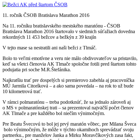
11. ročník ČSOB Bratislava Marathon 2016
Na 11. ročníku bratislavského mestského maratónu - ČSOB
Bratislava Marathon 2016 štartovalo v siedmich súťažiach dovedna
rekordných 11 453 bežcov a bežkýn z 39 krajín
V tejto mase sa nestratili ani naši bežci z Tlmáč.
Bolo to veľmi emotívne a veru nie málo obdivovateľov sa pristavilo,
keď sa všetci členovia AK Tlmače spoločne fotili pred štartom tohto
podujatia pri soche M.R.Štefánika.
Najkratšiu trať pre dospelých si premierovo zabehla aj pracovníčka
MÚ Jarmila Citoríková – a ako sama povedala – na rok to už bude
10 kilometrová trať.
V rámci polmaratónu – treba podotknúť, že sa jednalo zároveň aj
o MS v polmaratónskej trati – sa prezentoval najväčší počet členov
AK Tlmače a pre každého bol niečím výnimočným.
Pre Beatu Švecovú to bol jej prvý maratón vôbec, pre Milana Šveca
bolo výnimočným, že môže v týchto okamihoch sprevádzať svoju
partnerku., pre manželov Janka a Mirku Moravčíkových zasa fakt,