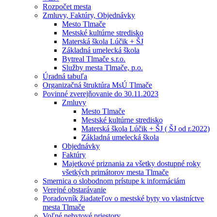
Rozpočet mesta
Zmluvy, Faktúry, Objednávky
Mesto Tlmače
Mestské kultúrne stredisko
Materská škola Lúčik + ŠJ
Základná umelecká škola
Bytreal Tlmače s.r.o.
Služby mesta Tlmače, p.o.
Úradná tabuľa
Organizačná štruktúra MsÚ Tlmače
Povinné zverejňovanie do 30.11.2023
Zmluvy
Mesto Tlmače
Mestské kultúrne stredisko
Materská škola Lúčik + ŠJ ( ŠJ od r.2022)
Základná umelecká škola
Objednávky
Faktúry
Majetkové priznania za všetky dostupné roky
všetkých primátorov mesta Tlmače
Smernica o slobodnom prístupe k informáciám
Verejné obstarávanie
Poradovník žiadateľov o mestské byty vo vlastníctve
mesta Tlmače
Voľné nebytové priestory