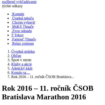
rozšírené vyhľadávanie
rýchle odkazy
Kontakt
Úradná tabuľa
Chcem vybaviť
MsKS Tlmače
Zvoz odpadu
T
Tekov
Farnosť Tlmače
Relax centrum
Úvodná stránka
Občan
Šport v meste
Kluby a akcie
Atletický klub
Konalo sa ...
Rok 2016 – 11. ročník ČSOB Bratislava...
Rok 2016 – 11. ročník ČSOB
Bratislava Marathon 2016