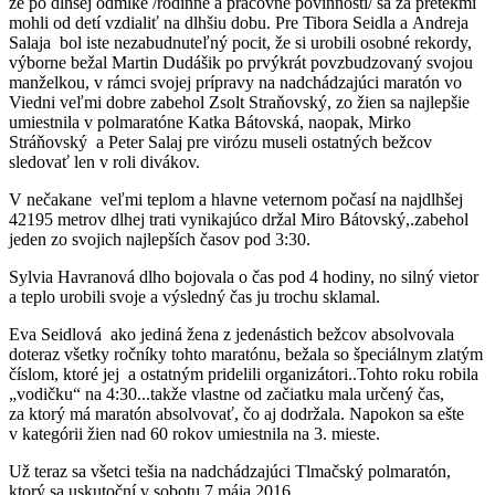
že po dlhšej odmlke /rodinné a pracovné povinnosti/ sa za pretekmi
mohli od detí vzdialiť na dlhšiu dobu. Pre Tibora Seidla a Andreja
Salaja bol iste nezabudnuteľný pocit, že si urobili osobné rekordy,
výborne bežal Martin Dudášik po prvýkrát povzbudzovaný svojou
manželkou, v rámci svojej prípravy na nadchádzajúci maratón vo
Viedni veľmi dobre zabehol Zsolt Straňovský, zo žien sa najlepšie
umiestnila v polmaratóne Katka Bátovská, naopak, Mirko
Stráňovský a Peter Salaj pre virózu museli ostatných bežcov
sledovať len v roli divákov.
V nečakane veľmi teplom a hlavne veternom počasí na najdlhšej
42195 metrov dlhej trati vynikajúco držal Miro Bátovský,.zabehol
jeden zo svojich najlepších časov pod 3:30.
Sylvia Havranová dlho bojovala o čas pod 4 hodiny, no silný vietor
a teplo urobili svoje a výsledný čas ju trochu sklamal.
Eva Seidlová ako jediná žena z jedenástich bežcov absolvovala
doteraz všetky ročníky tohto maratónu, bežala so špeciálnym zlatým
číslom, ktoré jej a ostatným pridelili organizátori..Tohto roku robila
„vodičku“ na 4:30...takže vlastne od začiatku mala určený čas,
za ktorý má maratón absolvovať, čo aj dodržala. Napokon sa ešte
v kategórii žien nad 60 rokov umiestnila na 3. mieste.
Už teraz sa všetci tešia na nadchádzajúci Tlmačský polmaratón,
ktorý sa uskutoční v sobotu 7.mája 2016.