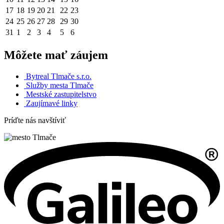
17
18
19
20
21
22
23
24
25
26
27
28
29
30
31
1
2
3
4
5
6
Môžete mať záujem
Bytreal Tlmače s.r.o.
Služby mesta Tlmače
Mestské zastupitelstvo
Zaujímavé linky
Príďte nás navštíviť