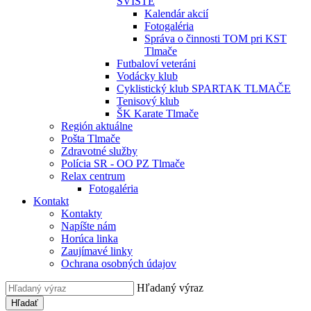
SVIŠTE
Kalendár akcií
Fotogaléria
Správa o činnosti TOM pri KST
Tlmače
Futbaloví veteráni
Vodácky klub
Cyklistický klub SPARTAK TLMAČE
Tenisový klub
ŠK Karate Tlmače
Región aktuálne
Pošta Tlmače
Zdravotné služby
Polícia SR - OO PZ Tlmače
Relax centrum
Fotogaléria
Kontakt
Kontakty
Napíšte nám
Horúca linka
Zaujímavé linky
Ochrana osobných údajov
Hľadaný výraz
Hľadať