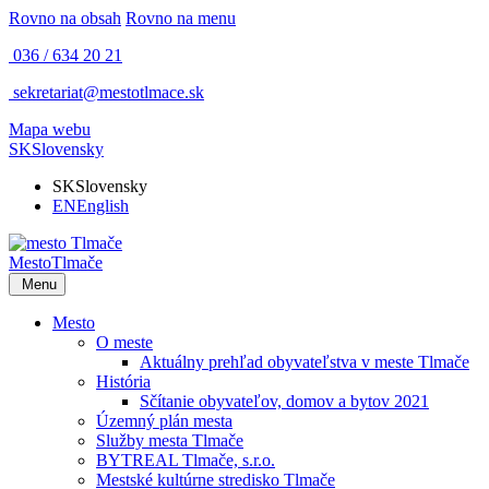
Rovno na obsah
Rovno na menu
036 / 634 20 21
sekretariat@mestotlmace.sk
Mapa webu
SK
Slovensky
SK
Slovensky
EN
English
Mesto
Tlmače
Menu
Mesto
O meste
Aktuálny prehľad obyvateľstva v meste Tlmače
História
Sčítanie obyvateľov, domov a bytov 2021
Územný plán mesta
Služby mesta Tlmače
BYTREAL Tlmače, s.r.o.
Mestské kultúrne stredisko Tlmače