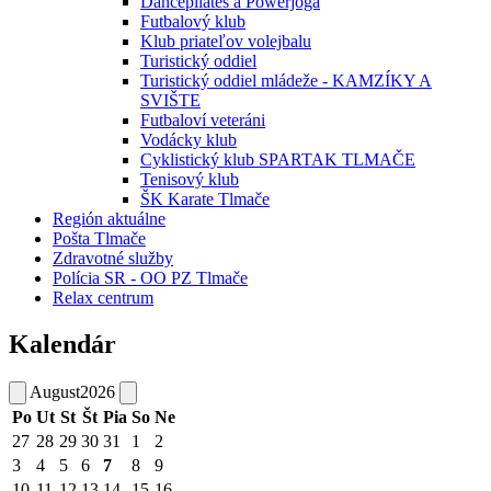
Dancepilates a Powerjoga
Futbalový klub
Klub priateľov volejbalu
Turistický oddiel
Turistický oddiel mládeže - KAMZÍKY A
SVIŠTE
Futbaloví veteráni
Vodácky klub
Cyklistický klub SPARTAK TLMAČE
Tenisový klub
ŠK Karate Tlmače
Región aktuálne
Pošta Tlmače
Zdravotné služby
Polícia SR - OO PZ Tlmače
Relax centrum
Kalendár
August
2026
Po
Ut
St
Št
Pia
So
Ne
27
28
29
30
31
1
2
3
4
5
6
7
8
9
10
11
12
13
14
15
16