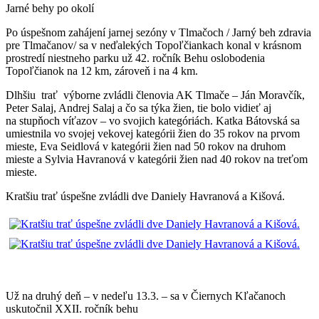
Jarné behy po okolí
Po úspešnom zahájení jarnej sezóny v Tlmačoch / Jarný beh zdravia
pre Tlmačanov/ sa v neďalekých Topoľčiankach konal v krásnom
prostredí niestneho parku už 42. ročník Behu oslobodenia
Topoľčianok na 12 km, zároveň i na 4 km.
Dlhšiu trať výborne zvládli členovia AK Tlmače – Ján Moravčík,
Peter Salaj, Andrej Salaj a čo sa týka žien, tie bolo vidieť aj
na stupňoch víťazov – vo svojich kategóriách. Katka Bátovská sa
umiestnila vo svojej vekovej kategórii žien do 35 rokov na prvom
mieste, Eva Seidlová v kategórii žien nad 50 rokov na druhom
mieste a Sylvia Havranová v kategórii žien nad 40 rokov na treťom
mieste.
Kratšiu trať úspešne zvládli dve Daniely Havranová a Kišová.
Už na druhý deň – v nedeľu 13.3. – sa v Čiernych Kľačanoch
uskutočnil XXII. ročník behu