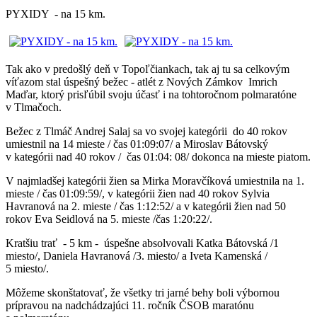
PYXIDY - na 15 km.
Tak ako v predošlý deň v Topoľčiankach, tak aj tu sa celkovým
víťazom stal úspešný bežec - atlét z Nových Zámkov Imrich
Maďar, ktorý prisľúbil svoju účasť i na tohtoročnom polmaratóne
v Tlmačoch.
Bežec z Tlmáč Andrej Salaj sa vo svojej kategórii do 40 rokov
umiestnil na 14 mieste / čas 01:09:07/ a Miroslav Bátovský
v kategórii nad 40 rokov / čas 01:04: 08/ dokonca na mieste piatom.
V najmladšej kategórii žien sa Mirka Moravčíková umiestnila na 1.
mieste / čas 01:09:59/, v kategórii žien nad 40 rokov Sylvia
Havranová na 2. mieste / čas 1:12:52/ a v kategórii žien nad 50
rokov Eva Seidlová na 5. mieste /čas 1:20:22/.
Kratšiu trať - 5 km - úspešne absolvovali Katka Bátovská /1
miesto/, Daniela Havranová /3. miesto/ a Iveta Kamenská /
5 miesto/.
Môžeme skonštatovať, že všetky tri jarné behy boli výbornou
prípravou na nadchádzajúci 11. ročník ČSOB maratónu