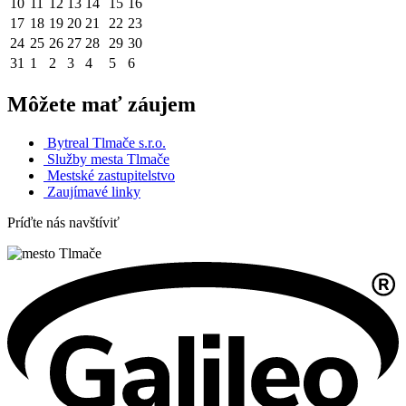
10
11
12
13
14
15
16
17
18
19
20
21
22
23
24
25
26
27
28
29
30
31
1
2
3
4
5
6
Môžete mať záujem
Bytreal Tlmače s.r.o.
Služby mesta Tlmače
Mestské zastupitelstvo
Zaujímavé linky
Príďte nás navštíviť