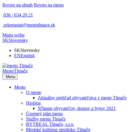
Rovno na obsah
Rovno na menu
036 / 634 20 21
sekretariat@mestotlmace.sk
Mapa webu
SK
Slovensky
SK
Slovensky
EN
English
Mesto
Tlmače
Menu
Mesto
O meste
Aktuálny prehľad obyvateľstva v meste Tlmače
História
Sčítanie obyvateľov, domov a bytov 2021
Územný plán mesta
Služby mesta Tlmače
BYTREAL Tlmače, s.r.o.
Mestské kultúrne stredisko Tlmače