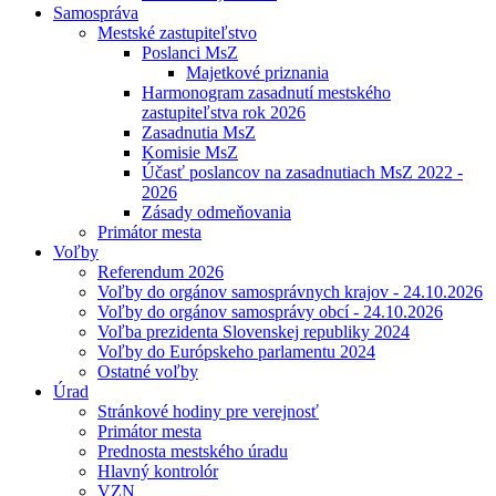
Samospráva
Mestské zastupiteľstvo
Poslanci MsZ
Majetkové priznania
Harmonogram zasadnutí mestského
zastupiteľstva rok 2026
Zasadnutia MsZ
Komisie MsZ
Účasť poslancov na zasadnutiach MsZ 2022 -
2026
Zásady odmeňovania
Primátor mesta
Voľby
Referendum 2026
Voľby do orgánov samosprávnych krajov - 24.10.2026
Voľby do orgánov samosprávy obcí - 24.10.2026
Voľba prezidenta Slovenskej republiky 2024
Voľby do Európskeho parlamentu 2024
Ostatné voľby
Úrad
Stránkové hodiny pre verejnosť
Primátor mesta
Prednosta mestského úradu
Hlavný kontrolór
VZN