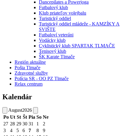
Dancepilates a Powerjoga
Futbalový klub
Klub priateľov volejbalu
Turistický oddiel
Turistický oddiel mládeže - KAMZÍKY A
SVIŠTE
Futbaloví veteráni
Vodácky klub
Cyklistický klub SPARTAK TLMAČE
Tenisový klub
ŠK Karate Tlmače
Región aktuálne
Pošta Tlmače
Zdravotné služby
Polícia SR - OO PZ Tlmače
Relax centrum
Kalendár
August
2026
Po
Ut
St
Št
Pia
So
Ne
27
28
29
30
31
1
2
3
4
5
6
7
8
9