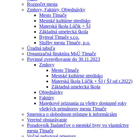
Rozpočet mesta
Zmluvy, Faktúry, Objednávky
Mesto Tlmače
Mestské kultúrne stredisko
Materská škola Lúčik + ŠJ
Základná umelecká škola
Bytreal Tlmače s.r.o.
Služby mesta Tlmače, p.o.
Úradná tabuľa
Organizačná štruktúra MsÚ Tlmače
Povinné zverejňovanie do 30.11.2023
Zmluvy
Mesto Tlmače
Mestské kultúrne stredisko
Materská škola Lúčik + ŠJ ( ŠJ od r.2022)
Základná umelecká škola
Objednávky
Faktúry
Majetkové priznania za všetky dostupné roky
všetkých primátorov mesta Tlmače
Smernica o slobodnom prístupe k informáciám
Verejné obstarávanie
Poradovník žiadateľov o mestské byty vo vlastníctve
mesta Tlmače
Voľné nebytové priestory