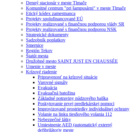
Denný stacionár v meste Tlmače
Komunitné centrum "pri šampusárni" v meste Tlmače
Etický kódex zamestnanca
Projekty spolufinancované EÚ
Projekty realizované s finančnou podporou vlády SR
Projekty realizované s finančnou podporou NSK
Strategické dokumenty
Sadzobník poplatkov
Smernice
Región Tekov
Štatút mesta
Družobné mesto SAINT JUST EN CHAUSSÉE
Umenie v meste
Krízové riadenie
Pripravenosť na krízové situácie
Varovné signály
Evakuácia
Evakuačná batožina
Základné potraviny núdzového balíka
Poskytovanie prvej predlekárskej pomoci
Improvizované prostriedky individuálnej ochrany
Volanie na linku tiesňového volania 112
Nebezpečné látky
Umiestnenie AED (automatický externý
defibrilátor)v meste