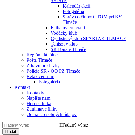
SVIŠTE
Kalendár akcií
Fotogaléria
Správa o činnosti TOM pri KST
Tlmače
Futbaloví veteráni
Vodácky klub
Cyklistický klub SPARTAK TLMAČE
Tenisový klub
ŠK Karate Tlmače
Región aktuálne
Pošta Tlmače
Zdravotné služby
Polícia SR - OO PZ Tlmače
Relax centrum
Fotogaléria
Kontakt
Kontakty
Napíšte nám
Horúca linka
Zaujímavé linky
Ochrana osobných údajov
Hľadaný výraz
Hľadať