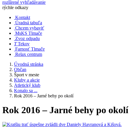
rozšírené vyhľadávanie
rýchle odkazy
Kontakt
Úradná tabuľa
Chcem vybaviť
MsKS Tlmače
Zvoz odpadu
T
Tekov
Farnosť Tlmače
Relax centrum
Úvodná stránka
Občan
Šport v meste
Kluby a akcie
Atletický klub
Konalo sa ...
Rok 2016 – Jarné behy po okolí
Rok 2016 – Jarné behy po okolí