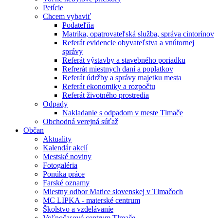
Petície
Chcem vybaviť
Podateľňa
Matrika, opatrovateľská služba, správa cintorínov
Referát evidencie obyvateľstva a vnútornej
správy
Referát výstavby a stavebného poriadku
Refrerát miestnych daní a poplatkov
Referát údržby a správy majetku mesta
Referát ekonomiky a rozpočtu
Referát životného prostredia
Odpady
Nakladanie s odpadom v meste Tlmače
Obchodná verejná súťaž
Občan
Aktuality
Kalendár akcií
Mestské noviny
Fotogaléria
Ponúka práce
Farské oznamy
Miestny odbor Matice slovenskej v Tlmačoch
MC LIPKA - materské centrum
Školstvo a vzdelávaníe
Voľnočasové centrum Tlmače