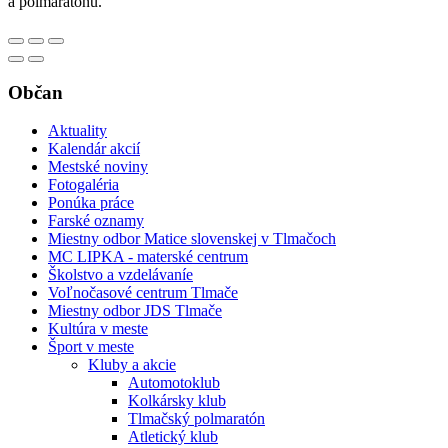
a polmaratónu.
Občan
Aktuality
Kalendár akcií
Mestské noviny
Fotogaléria
Ponúka práce
Farské oznamy
Miestny odbor Matice slovenskej v Tlmačoch
MC LIPKA - materské centrum
Školstvo a vzdelávaníe
Voľnočasové centrum Tlmače
Miestny odbor JDS Tlmače
Kultúra v meste
Šport v meste
Kluby a akcie
Automotoklub
Kolkársky klub
Tlmačský polmaratón
Atletický klub