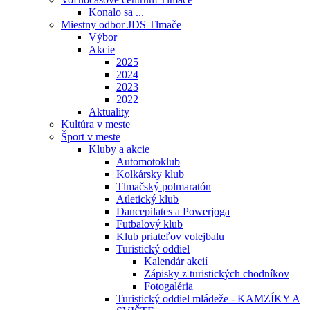
Konalo sa ...
Miestny odbor JDS Tlmače
Výbor
Akcie
2025
2024
2023
2022
Aktuality
Kultúra v meste
Šport v meste
Kluby a akcie
Automotoklub
Kolkársky klub
Tlmačský polmaratón
Atletický klub
Dancepilates a Powerjoga
Futbalový klub
Klub priateľov volejbalu
Turistický oddiel
Kalendár akcií
Zápisky z turistických chodníkov
Fotogaléria
Turistický oddiel mládeže - KAMZÍKY A