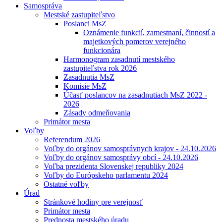
Samospráva
Mestské zastupiteľstvo
Poslanci MsZ
Oznámenie funkcií, zamestnaní, činností a
majetkových pomerov verejného
funkcionára
Harmonogram zasadnutí mestského
zastupiteľstva rok 2026
Zasadnutia MsZ
Komisie MsZ
Účasť poslancov na zasadnutiach MsZ 2022 -
2026
Zásady odmeňovania
Primátor mesta
Voľby
Referendum 2026
Voľby do orgánov samosprávnych krajov - 24.10.2026
Voľby do orgánov samosprávy obcí - 24.10.2026
Voľba prezidenta Slovenskej republiky 2024
Voľby do Európskeho parlamentu 2024
Ostatné voľby
Úrad
Stránkové hodiny pre verejnosť
Primátor mesta
Prednosta mestského úradu