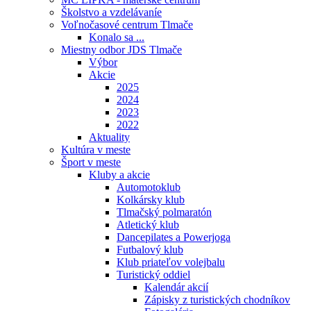
Školstvo a vzdelávaníe
Voľnočasové centrum Tlmače
Konalo sa ...
Miestny odbor JDS Tlmače
Výbor
Akcie
2025
2024
2023
2022
Aktuality
Kultúra v meste
Šport v meste
Kluby a akcie
Automotoklub
Kolkársky klub
Tlmačský polmaratón
Atletický klub
Dancepilates a Powerjoga
Futbalový klub
Klub priateľov volejbalu
Turistický oddiel
Kalendár akcií
Zápisky z turistických chodníkov