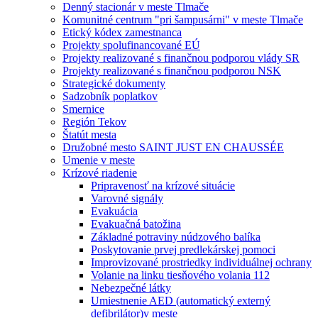
Denný stacionár v meste Tlmače
Komunitné centrum "pri šampusárni" v meste Tlmače
Etický kódex zamestnanca
Projekty spolufinancované EÚ
Projekty realizované s finančnou podporou vlády SR
Projekty realizované s finančnou podporou NSK
Strategické dokumenty
Sadzobník poplatkov
Smernice
Región Tekov
Štatút mesta
Družobné mesto SAINT JUST EN CHAUSSÉE
Umenie v meste
Krízové riadenie
Pripravenosť na krízové situácie
Varovné signály
Evakuácia
Evakuačná batožina
Základné potraviny núdzového balíka
Poskytovanie prvej predlekárskej pomoci
Improvizované prostriedky individuálnej ochrany
Volanie na linku tiesňového volania 112
Nebezpečné látky
Umiestnenie AED (automatický externý
defibrilátor)v meste