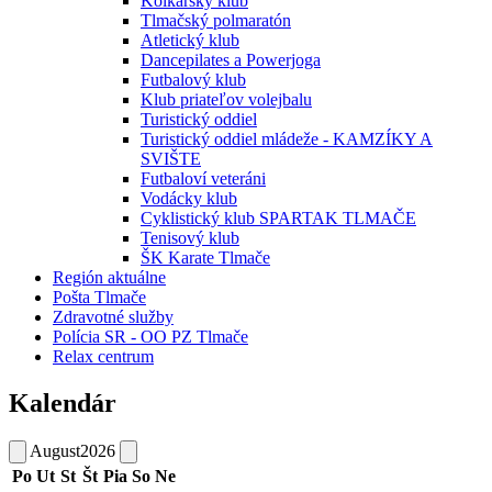
Kolkársky klub
Tlmačský polmaratón
Atletický klub
Dancepilates a Powerjoga
Futbalový klub
Klub priateľov volejbalu
Turistický oddiel
Turistický oddiel mládeže - KAMZÍKY A
SVIŠTE
Futbaloví veteráni
Vodácky klub
Cyklistický klub SPARTAK TLMAČE
Tenisový klub
ŠK Karate Tlmače
Región aktuálne
Pošta Tlmače
Zdravotné služby
Polícia SR - OO PZ Tlmače
Relax centrum
Kalendár
August
2026
Po
Ut
St
Št
Pia
So
Ne