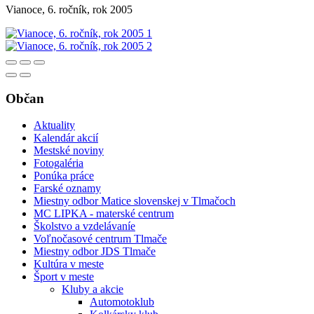
Vianoce, 6. ročník, rok 2005
Občan
Aktuality
Kalendár akcií
Mestské noviny
Fotogaléria
Ponúka práce
Farské oznamy
Miestny odbor Matice slovenskej v Tlmačoch
MC LIPKA - materské centrum
Školstvo a vzdelávaníe
Voľnočasové centrum Tlmače
Miestny odbor JDS Tlmače
Kultúra v meste
Šport v meste
Kluby a akcie
Automotoklub