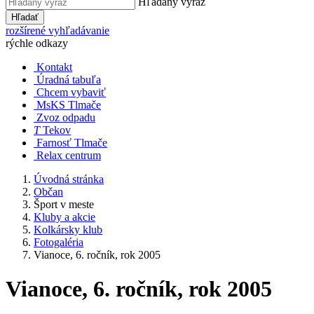
Hľadaný výraz
Hľadať
rozšírené vyhľadávanie
rýchle odkazy
Kontakt
Úradná tabuľa
Chcem vybaviť
MsKS Tlmače
Zvoz odpadu
T
Tekov
Farnosť Tlmače
Relax centrum
Úvodná stránka
Občan
Šport v meste
Kluby a akcie
Kolkársky klub
Fotogaléria
Vianoce, 6. ročník, rok 2005
Vianoce, 6. ročník, rok 2005