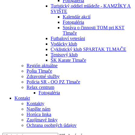
Fotogaléria
Turistický oddiel mládeže - KAMZÍKY A
SVIŠTE
Kalendár akcií
Fotogaléria
Správa o činnosti TOM pri KST
Tlmače
Futbaloví veteráni
Vodácky klub
Cyklistický klub SPARTAK TLMAČE
Tenisový klub
ŠK Karate Tlmače
Región aktuálne
Pošta Tlmače
Zdravotné služby
Polícia SR - OO PZ Tlmače
Relax centrum
Fotogaléria
Kontakt
Kontakty
Napíšte nám
Horúca linka
Zaujímavé linky
Ochrana osobných údajov