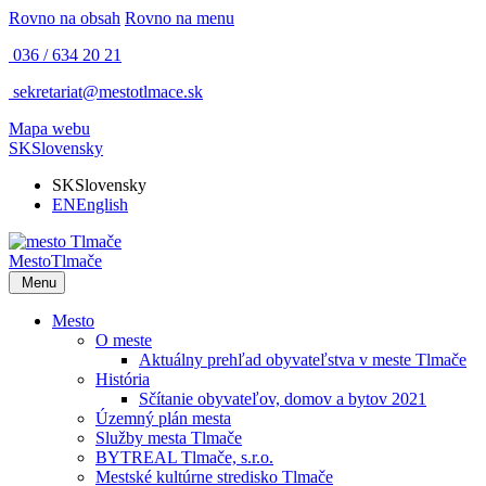
Rovno na obsah
Rovno na menu
036 / 634 20 21
sekretariat@mestotlmace.sk
Mapa webu
SK
Slovensky
SK
Slovensky
EN
English
Mesto
Tlmače
Menu
Mesto
O meste
Aktuálny prehľad obyvateľstva v meste Tlmače
História
Sčítanie obyvateľov, domov a bytov 2021
Územný plán mesta
Služby mesta Tlmače
BYTREAL Tlmače, s.r.o.
Mestské kultúrne stredisko Tlmače