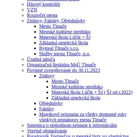
Hlavný kontrolór
VZN
Rozpočet mesta
Zmluvy, Faktúry, Objednávky
Mesto Tlmače
Mestské kultúrne stredisko
Materská škola Lúčik + ŠJ
Základná umelecká škola
Bytreal Tlmače s.r.o.
Služby mesta Tlmače, p.o.
Úradná tabuľa
Organizačná štruktúra MsÚ Tlmače
Povinné zverejňovanie do 30.11.2023
Zmluvy
Mesto Tlmače
Mestské kultúrne stredisko
Materská škola Lúčik + ŠJ ( ŠJ od r.2022)
Základná umelecká škola
Objednávky
Faktúry
Majetkové priznania za všetky dostupné roky
všetkých primátorov mesta Tlmače
Smernica o slobodnom prístupe k informáciám
Verejné obstarávanie
Poradovník žiadateľov o mestské byty vo vlastníctve