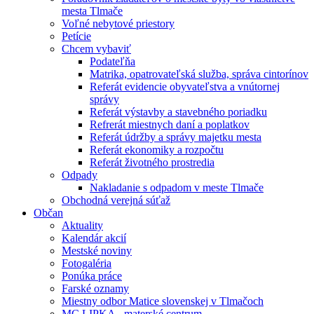
mesta Tlmače
Voľné nebytové priestory
Petície
Chcem vybaviť
Podateľňa
Matrika, opatrovateľská služba, správa cintorínov
Referát evidencie obyvateľstva a vnútornej
správy
Referát výstavby a stavebného poriadku
Refrerát miestnych daní a poplatkov
Referát údržby a správy majetku mesta
Referát ekonomiky a rozpočtu
Referát životného prostredia
Odpady
Nakladanie s odpadom v meste Tlmače
Obchodná verejná súťaž
Občan
Aktuality
Kalendár akcií
Mestské noviny
Fotogaléria
Ponúka práce
Farské oznamy
Miestny odbor Matice slovenskej v Tlmačoch
MC LIPKA - materské centrum