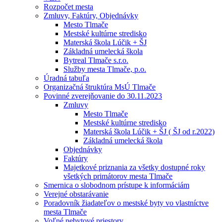
Rozpočet mesta
Zmluvy, Faktúry, Objednávky
Mesto Tlmače
Mestské kultúrne stredisko
Materská škola Lúčik + ŠJ
Základná umelecká škola
Bytreal Tlmače s.r.o.
Služby mesta Tlmače, p.o.
Úradná tabuľa
Organizačná štruktúra MsÚ Tlmače
Povinné zverejňovanie do 30.11.2023
Zmluvy
Mesto Tlmače
Mestské kultúrne stredisko
Materská škola Lúčik + ŠJ ( ŠJ od r.2022)
Základná umelecká škola
Objednávky
Faktúry
Majetkové priznania za všetky dostupné roky
všetkých primátorov mesta Tlmače
Smernica o slobodnom prístupe k informáciám
Verejné obstarávanie
Poradovník žiadateľov o mestské byty vo vlastníctve
mesta Tlmače
Voľné nebytové priestory