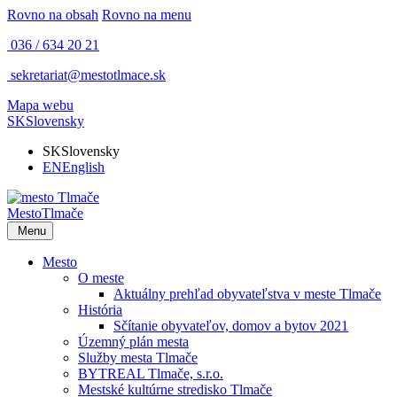
Rovno na obsah
Rovno na menu
036 / 634 20 21
sekretariat@mestotlmace.sk
Mapa webu
SK
Slovensky
SK
Slovensky
EN
English
Mesto
Tlmače
Menu
Mesto
O meste
Aktuálny prehľad obyvateľstva v meste Tlmače
História
Sčítanie obyvateľov, domov a bytov 2021
Územný plán mesta
Služby mesta Tlmače
BYTREAL Tlmače, s.r.o.
Mestské kultúrne stredisko Tlmače