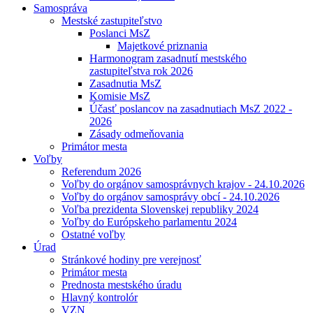
Samospráva
Mestské zastupiteľstvo
Poslanci MsZ
Majetkové priznania
Harmonogram zasadnutí mestského
zastupiteľstva rok 2026
Zasadnutia MsZ
Komisie MsZ
Účasť poslancov na zasadnutiach MsZ 2022 -
2026
Zásady odmeňovania
Primátor mesta
Voľby
Referendum 2026
Voľby do orgánov samosprávnych krajov - 24.10.2026
Voľby do orgánov samosprávy obcí - 24.10.2026
Voľba prezidenta Slovenskej republiky 2024
Voľby do Európskeho parlamentu 2024
Ostatné voľby
Úrad
Stránkové hodiny pre verejnosť
Primátor mesta
Prednosta mestského úradu
Hlavný kontrolór
VZN