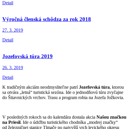
Detail
Výročná členská schôdza za rok 2018
27. 3.
2019
Detail
Jozefovská túra 2019
26. 3.
2019
Detail
K tradičným akciám neodmysliteľne patrí
Jozefovská túra
, ktorou
sa otvára „letná“ turistická sezóna. Ide o jednodňovú túru zvyčajne
do Štiavnických vrchov. Trasu a program robia na Jozefa Jožkovia.
V posledných rokoch sa do kalendára dostala akcia
Našou značkou
na Priesil
. Ide o údržbu turistického chodníka „modrej značky“
od železničnej stanice Tlmače po najvyšší vrch levického okresu