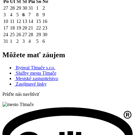
Po
Ut
St
Št
Pia
So
Ne
27
28
29
30
31
1
2
3
4
5
6
7
8
9
10
11
12
13
14
15
16
17
18
19
20
21
22
23
24
25
26
27
28
29
30
31
1
2
3
4
5
6
Môžete mať záujem
Bytreal Tlmače s.r.o.
Služby mesta Tlmače
Mestské zastupitelstvo
Zaujímavé linky
Príďte nás navštíviť