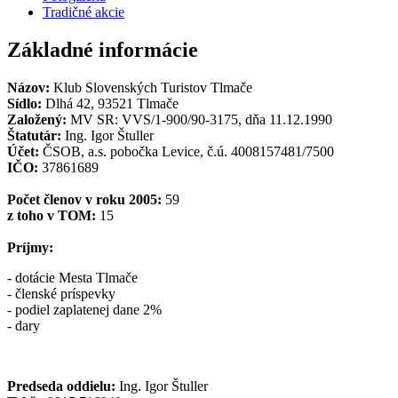
Tradičné akcie
Základné informácie
Názov:
Klub Slovenských Turistov Tlmače
Sídlo:
Dlhá 42, 93521 Tlmače
Založený:
MV SR: VVS/1-900/90-3175, dňa 11.12.1990
Štatutár:
Ing. Igor Štuller
Účet:
ČSOB, a.s. pobočka Levice, č.ú. 4008157481/7500
IČO:
37861689
Počet členov v roku 2005:
59
z toho v TOM:
15
Príjmy:
- dotácie Mesta Tlmače
- členské príspevky
- podiel zaplatenej dane 2%
- dary
Predseda oddielu:
Ing. Igor Štuller