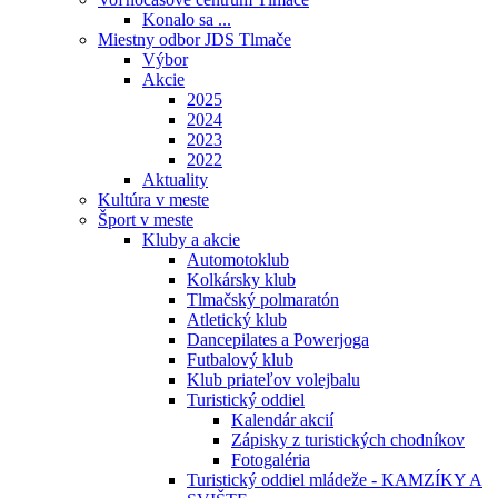
Konalo sa ...
Miestny odbor JDS Tlmače
Výbor
Akcie
2025
2024
2023
2022
Aktuality
Kultúra v meste
Šport v meste
Kluby a akcie
Automotoklub
Kolkársky klub
Tlmačský polmaratón
Atletický klub
Dancepilates a Powerjoga
Futbalový klub
Klub priateľov volejbalu
Turistický oddiel
Kalendár akcií
Zápisky z turistických chodníkov
Fotogaléria
Turistický oddiel mládeže - KAMZÍKY A