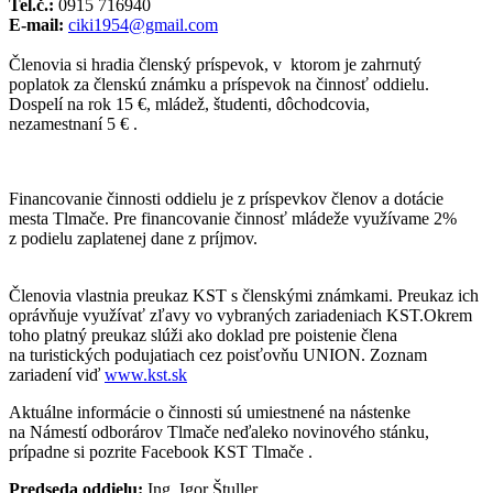
Tel.č.:
0915 716940
E-mail:
ciki1954@gmail.com
Členovia si hradia členský príspevok, v ktorom je zahrnutý
poplatok za členskú známku a príspevok na činnosť oddielu.
Dospelí na rok 15 €, mládež, študenti, dôchodcovia,
nezamestnaní 5 € .
Financovanie činnosti oddielu je z príspevkov členov a dotácie
mesta Tlmače. Pre financovanie činnosť mládeže využívame 2%
z podielu zaplatenej dane z príjmov.
Členovia vlastnia preukaz KST s členskými známkami. Preukaz ich
oprávňuje využívať zľavy vo vybraných zariadeniach KST.Okrem
toho platný preukaz slúži ako doklad pre poistenie člena
na turistických podujatiach cez poisťovňu UNION. Zoznam
zariadení viď
www.kst.sk
Aktuálne informácie o činnosti sú umiestnené na nástenke
na Námestí odborárov Tlmače neďaleko novinového stánku,
prípadne si pozrite Facebook KST Tlmače .
Predseda oddielu:
Ing. Igor Štuller