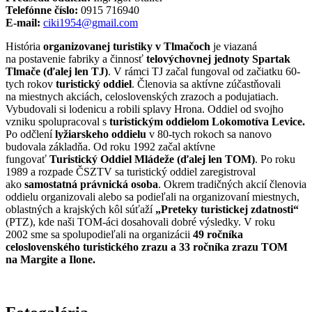
Telefónne číslo:
0915 716940
E-mail:
ciki1954@gmail.com
História
organizovanej turistiky v Tlmačoch
je viazaná
na postavenie fabriky a činnosť
telovýchovnej jednoty Spartak
Tlmače (ďalej len TJ)
. V rámci TJ začal fungoval od začiatku 60-
tych rokov
turistický oddiel
. Členovia sa aktívne zúčastňovali
na miestnych akciách, celoslovenských zrazoch a podujatiach.
Vybudovali si lodenicu a robili splavy Hrona. Oddiel od svojho
vzniku spolupracoval s
turistickým oddielom Lokomotíva Levice.
Po odčlení
lyžiarskeho oddielu
v 80-tych rokoch sa nanovo
budovala základňa. Od roku 1992 začal aktívne
fungovať
Turistický Oddiel Mládeže (ďalej len TOM)
. Po roku
1989 a rozpade ČSZTV sa turistický oddiel zaregistroval
ako
samostatná právnická osoba
. Okrem tradičných akcií členovia
oddielu organizovali alebo sa podieľali na organizovaní miestnych,
oblastných a krajských kôl súťaží
„Preteky turistickej zdatnosti“
(PTZ), kde naši TOM-áci dosahovali dobré výsledky. V roku
2002 sme sa spolupodieľali na organizácii
49 ročníka
celoslovenského turistického zrazu a 33 ročníka zrazu TOM
na Margite a Ilone.