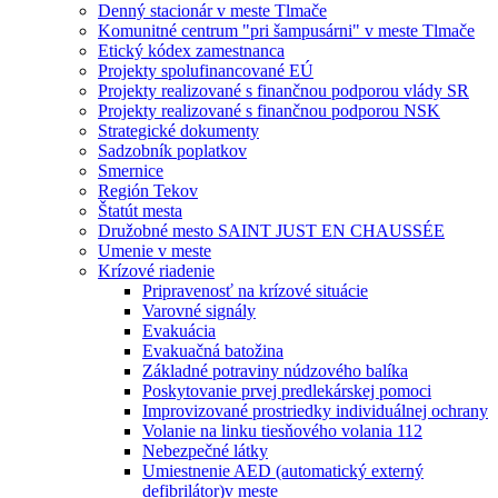
Denný stacionár v meste Tlmače
Komunitné centrum "pri šampusárni" v meste Tlmače
Etický kódex zamestnanca
Projekty spolufinancované EÚ
Projekty realizované s finančnou podporou vlády SR
Projekty realizované s finančnou podporou NSK
Strategické dokumenty
Sadzobník poplatkov
Smernice
Región Tekov
Štatút mesta
Družobné mesto SAINT JUST EN CHAUSSÉE
Umenie v meste
Krízové riadenie
Pripravenosť na krízové situácie
Varovné signály
Evakuácia
Evakuačná batožina
Základné potraviny núdzového balíka
Poskytovanie prvej predlekárskej pomoci
Improvizované prostriedky individuálnej ochrany
Volanie na linku tiesňového volania 112
Nebezpečné látky
Umiestnenie AED (automatický externý
defibrilátor)v meste