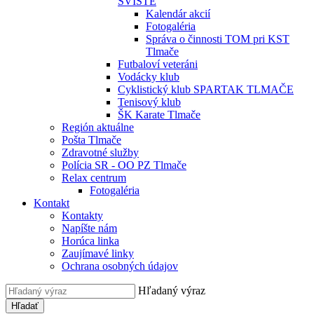
SVIŠTE
Kalendár akcií
Fotogaléria
Správa o činnosti TOM pri KST
Tlmače
Futbaloví veteráni
Vodácky klub
Cyklistický klub SPARTAK TLMAČE
Tenisový klub
ŠK Karate Tlmače
Región aktuálne
Pošta Tlmače
Zdravotné služby
Polícia SR - OO PZ Tlmače
Relax centrum
Fotogaléria
Kontakt
Kontakty
Napíšte nám
Horúca linka
Zaujímavé linky
Ochrana osobných údajov
Hľadaný výraz
Hľadať