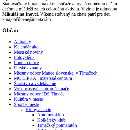
Stanovačka v horách na okolí, súťaže a hry sú odmenou našim
deťom a mládeži za ich celoročnú aktivitu. V zime je odmenou
Mikuláš na Inovci
. Víkend strávený na chate patrí pre deti
k najobľúbenejším akciám
Občan
Aktuality
Kalendár akcií
Mestské noviny
Fotogaléria
Ponúka práce
Farské oznamy
Miestny odbor Matice slovenskej v Tlmačoch
MC LIPKA - materské centrum
Školstvo a vzdelávaníe
Voľnočasové centrum Tlmače
Miestny odbor JDS Tlmače
Kultúra v meste
Šport v meste
Kluby a akcie
Automotoklub
Kolkársky klub
Tlmačský polmaratón