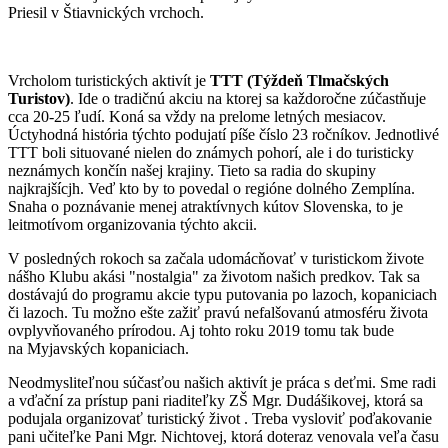
Priesil v Štiavnických vrchoch.
Vrcholom turistických aktivít je
TTT (Týždeň Tlmačských
Turistov)
. Ide o tradičnú akciu na ktorej sa každoročne zúčastňuje
cca 20-25 ľudí. Koná sa vždy na prelome letných mesiacov.
Úctyhodná história týchto podujatí píše číslo 23 ročníkov. Jednotlivé
TTT boli situované nielen do známych pohorí, ale i do turisticky
neznámych končín našej krajiny. Tieto sa radia do skupiny
najkrajšícjh. Veď kto by to povedal o regióne dolného Zemplína.
Snaha o poznávanie menej atraktívnych kútov Slovenska, to je
leitmotívom organizovania týchto akcii.
V posledných rokoch sa začala udomácňovať v turistickom živote
nášho Klubu akási "nostalgia" za životom našich predkov. Tak sa
dostávajú do programu akcie typu putovania po lazoch, kopaniciach
či lazoch. Tu možno ešte zažiť pravú nefalšovanú atmosféru života
ovplyvňovaného prírodou. Aj tohto roku 2019 tomu tak bude
na Myjavských kopaniciach.
Neodmysliteľnou súčasťou našich aktivít je práca s deťmi. Sme radi
a vďační za prístup pani riaditeľky ZŠ Mgr. Dudášikovej, ktorá sa
podujala organizovať turistický život . Treba vysloviť poďakovanie
pani učiteľke Pani Mgr. Nichtovej, ktorá doteraz venovala veľa času