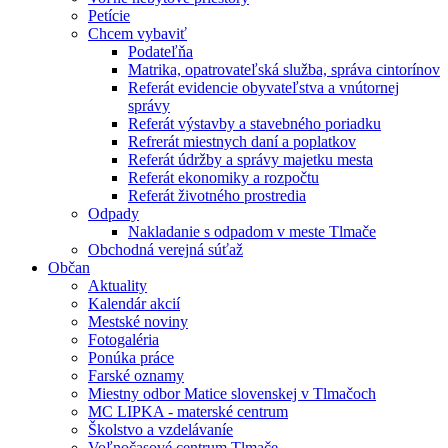
Petície
Chcem vybaviť
Podateľňa
Matrika, opatrovateľská služba, správa cintorínov
Referát evidencie obyvateľstva a vnútornej
správy
Referát výstavby a stavebného poriadku
Refrerát miestnych daní a poplatkov
Referát údržby a správy majetku mesta
Referát ekonomiky a rozpočtu
Referát životného prostredia
Odpady
Nakladanie s odpadom v meste Tlmače
Obchodná verejná súťaž
Občan
Aktuality
Kalendár akcií
Mestské noviny
Fotogaléria
Ponúka práce
Farské oznamy
Miestny odbor Matice slovenskej v Tlmačoch
MC LIPKA - materské centrum
Školstvo a vzdelávaníe
Voľnočasové centrum Tlmače