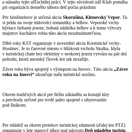
a námahy tejto ušľachtilej práci. V tejto súvislosti náš Klub pomáha
pri organizácii denného tábora detí počas prázdnin
Pre fainšmekrov je určená akcia
Skorušiná, Klenovský Vepor
. Tu
si prídu na svoje milovníci romantiky a hríbov. Veporské vrchy
hýriace farbami jesene, bohatá nádielka hríbov a k tomu výtvory
majstrov kuchárov robia túto akciu nezabudnuteľnou.
Dlhé roky KST organizuje v novembri akciu Kremnické vrchy-
Hostinec. Je to čarovné miesto v blízkosti vrcholu Skalka. Idyla
v turistickej chate bez elektriny v neskorej jeseni vytvára na pár dní
pohodu, ktorú mestský človek len tak nezažije.
Záver roku býva spojený s výstupom na Inovec. Táto akcia
„Záver
roku na Inovci“
ukončuje našu turistickú sezónu.
Okrem tradičných akcií pre širšiu základňu sa konajú túry
a prechody určené pre tvrdé jadro spojené s ubytovaním
pod širákom.
Pre mládež sa okrem pretekov turistickej zdatnosti (ďalej len PTZ)
organizuje v lete stanový tábor pod názvom
Deň mladého turistu
.