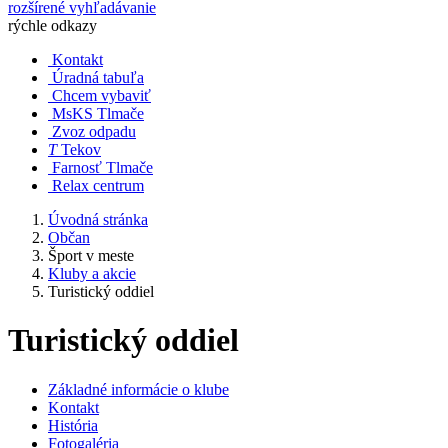
rozšírené vyhľadávanie
rýchle odkazy
Kontakt
Úradná tabuľa
Chcem vybaviť
MsKS Tlmače
Zvoz odpadu
T
Tekov
Farnosť Tlmače
Relax centrum
Úvodná stránka
Občan
Šport v meste
Kluby a akcie
Turistický oddiel
Turistický oddiel
Základné informácie o klube
Kontakt
História
Fotogaléria