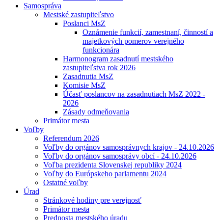
Samospráva
Mestské zastupiteľstvo
Poslanci MsZ
Oznámenie funkcií, zamestnaní, činností a
majetkových pomerov verejného
funkcionára
Harmonogram zasadnutí mestského
zastupiteľstva rok 2026
Zasadnutia MsZ
Komisie MsZ
Účasť poslancov na zasadnutiach MsZ 2022 -
2026
Zásady odmeňovania
Primátor mesta
Voľby
Referendum 2026
Voľby do orgánov samosprávnych krajov - 24.10.2026
Voľby do orgánov samosprávy obcí - 24.10.2026
Voľba prezidenta Slovenskej republiky 2024
Voľby do Európskeho parlamentu 2024
Ostatné voľby
Úrad
Stránkové hodiny pre verejnosť
Primátor mesta
Prednosta mestského úradu