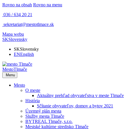
Rovno na obsah
Rovno na menu
036 / 634 20 21
sekretariat@mestotlmace.sk
Mapa webu
SK
Slovensky
SK
Slovensky
EN
English
Mesto
Tlmače
Menu
Mesto
O meste
Aktuálny prehľad obyvateľstva v meste Tlmače
História
Sčítanie obyvateľov, domov a bytov 2021
Územný plán mesta
Služby mesta Tlmače
BYTREAL Tlmače, s.r.o.
Mestské kultúrne stredisko Tlmače