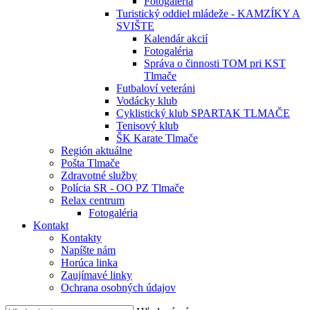
Fotogaléria
Turistický oddiel mládeže - KAMZÍKY A
SVIŠTE
Kalendár akcií
Fotogaléria
Správa o činnosti TOM pri KST
Tlmače
Futbaloví veteráni
Vodácky klub
Cyklistický klub SPARTAK TLMAČE
Tenisový klub
ŠK Karate Tlmače
Región aktuálne
Pošta Tlmače
Zdravotné služby
Polícia SR - OO PZ Tlmače
Relax centrum
Fotogaléria
Kontakt
Kontakty
Napíšte nám
Horúca linka
Zaujímavé linky
Ochrana osobných údajov