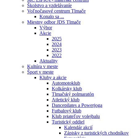
Školstvo a vzdelávaníe
Voľnočasové centrum Tlmače
Konalo sa ...
Miestny odbor JDS Tlmače
Výbor
Akcie
2025
2024
2023
2022
Aktuality
Kultúra v meste
Šport v meste
Kluby a akcie
Automotoklub
Kolkársky klub
Tlmačský polmaratón
Atletický klub
Dancepilates a Powerjoga
Futbalový klub
Klub priateľov volejbalu
Turistický oddiel
Kalendár akcií
Zápisky z turistických chodníkov