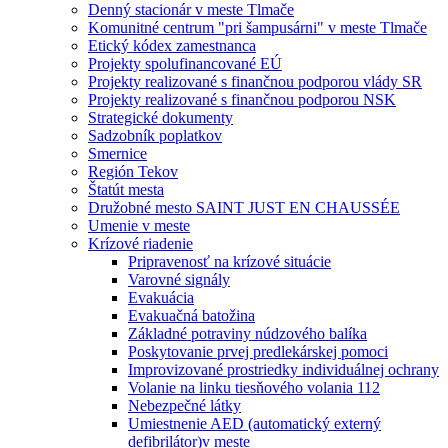
Denný stacionár v meste Tlmače
Komunitné centrum "pri šampusárni" v meste Tlmače
Etický kódex zamestnanca
Projekty spolufinancované EÚ
Projekty realizované s finančnou podporou vlády SR
Projekty realizované s finančnou podporou NSK
Strategické dokumenty
Sadzobník poplatkov
Smernice
Región Tekov
Štatút mesta
Družobné mesto SAINT JUST EN CHAUSSÉE
Umenie v meste
Krízové riadenie
Pripravenosť na krízové situácie
Varovné signály
Evakuácia
Evakuačná batožina
Základné potraviny núdzového balíka
Poskytovanie prvej predlekárskej pomoci
Improvizované prostriedky individuálnej ochrany
Volanie na linku tiesňového volania 112
Nebezpečné látky
Umiestnenie AED (automatický externý
defibrilátor)v meste