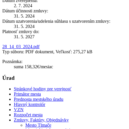
Dátum zverejnenia:
2. 7. 2024
Dátum účinnosti zmluvy:
31. 5. 2024
Dátum uzatvorenia/udelenia súhlasu s uzatvorením zmluvy:
31. 5. 2024
Platnosť zmluvy do:
31. 5. 2027
28_14_03_2024.pdf
Typ súboru: PDF dokument, Veľkosť: 275,27 kB
Poznámka:
suma 158,32€/mesiac
Úrad
Stránkové hodiny pre verejnosť
Primátor mesta
Prednosta mestského úradu
Hlavný kontrolór
VZN
Rozpočet mesta
Zmluvy, Faktúry, Objednávky
Mesto Tlmače