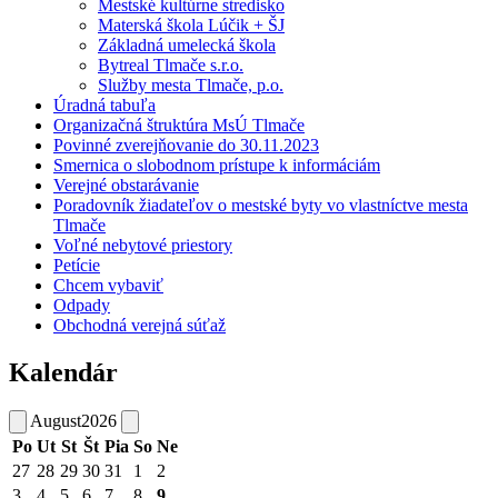
Mestské kultúrne stredisko
Materská škola Lúčik + ŠJ
Základná umelecká škola
Bytreal Tlmače s.r.o.
Služby mesta Tlmače, p.o.
Úradná tabuľa
Organizačná štruktúra MsÚ Tlmače
Povinné zverejňovanie do 30.11.2023
Smernica o slobodnom prístupe k informáciám
Verejné obstarávanie
Poradovník žiadateľov o mestské byty vo vlastníctve mesta
Tlmače
Voľné nebytové priestory
Petície
Chcem vybaviť
Odpady
Obchodná verejná súťaž
Kalendár
August
2026
Po
Ut
St
Št
Pia
So
Ne
27
28
29
30
31
1
2
3
4
5
6
7
8
9