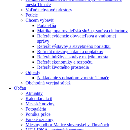
mesta Tlmače
Voľné nebytové priestory
Petície
Chcem vybaviť
Podateľňa
Matrika, opatrovateľská služba, správa cintorínov
Referát evidencie obyvateľstva a vnútornej
správy
Referát výstavby a stavebného poriadku
Refrerát miestnych daní a poplatkov
Referát údržby a správy majetku mesta
Referát ekonomiky a rozpočtu
Referát životného prostredia
Odpady
Nakladanie s odpadom v meste Tlmače
Obchodná verejná súťaž
Občan
Aktuality
Kalendár akcií
Mestské noviny
Fotogaléria
Ponúka práce
Farské oznamy
Miestny odbor Matice slovenskej v Tlmačoch
MC LIPKA - materské centrum