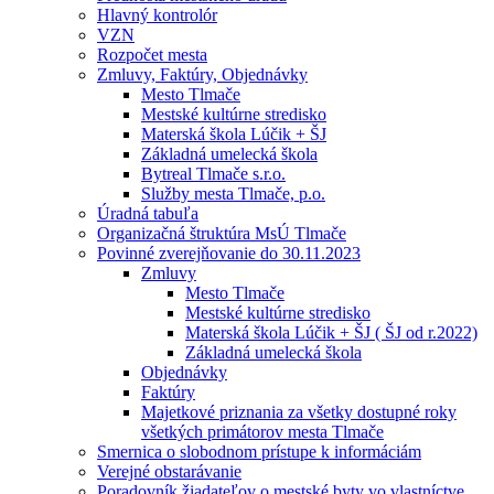
Hlavný kontrolór
VZN
Rozpočet mesta
Zmluvy, Faktúry, Objednávky
Mesto Tlmače
Mestské kultúrne stredisko
Materská škola Lúčik + ŠJ
Základná umelecká škola
Bytreal Tlmače s.r.o.
Služby mesta Tlmače, p.o.
Úradná tabuľa
Organizačná štruktúra MsÚ Tlmače
Povinné zverejňovanie do 30.11.2023
Zmluvy
Mesto Tlmače
Mestské kultúrne stredisko
Materská škola Lúčik + ŠJ ( ŠJ od r.2022)
Základná umelecká škola
Objednávky
Faktúry
Majetkové priznania za všetky dostupné roky
všetkých primátorov mesta Tlmače
Smernica o slobodnom prístupe k informáciám
Verejné obstarávanie
Poradovník žiadateľov o mestské byty vo vlastníctve