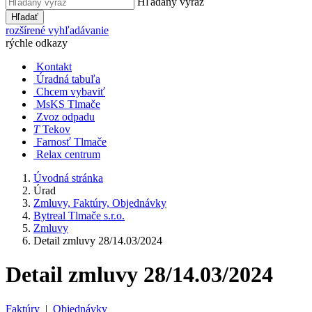
Hľadaný výraz
Hľadať
rozšírené vyhľadávanie
rýchle odkazy
Kontakt
Úradná tabuľa
Chcem vybaviť
MsKS Tlmače
Zvoz odpadu
T
Tekov
Farnosť Tlmače
Relax centrum
Úvodná stránka
Úrad
Zmluvy, Faktúry, Objednávky
Bytreal Tlmače s.r.o.
Zmluvy
Detail zmluvy 28/14.03/2024
Detail zmluvy 28/14.03/2024
Faktúry
|
Objednávky