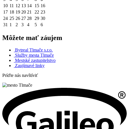
10
11
12
13
14
15
16
17
18
19
20
21
22
23
24
25
26
27
28
29
30
31
1
2
3
4
5
6
Môžete mať záujem
Bytreal Tlmače s.r.o.
Služby mesta Tlmače
Mestské zastupitelstvo
Zaujímavé linky
Príďte nás navštíviť