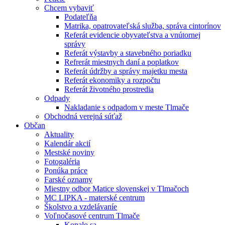
Chcem vybaviť
Podateľňa
Matrika, opatrovateľská služba, správa cintorínov
Referát evidencie obyvateľstva a vnútornej
správy
Referát výstavby a stavebného poriadku
Refrerát miestnych daní a poplatkov
Referát údržby a správy majetku mesta
Referát ekonomiky a rozpočtu
Referát životného prostredia
Odpady
Nakladanie s odpadom v meste Tlmače
Obchodná verejná súťaž
Občan
Aktuality
Kalendár akcií
Mestské noviny
Fotogaléria
Ponúka práce
Farské oznamy
Miestny odbor Matice slovenskej v Tlmačoch
MC LIPKA - materské centrum
Školstvo a vzdelávaníe
Voľnočasové centrum Tlmače
Konalo sa ...