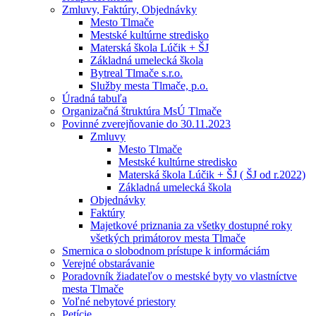
Zmluvy, Faktúry, Objednávky
Mesto Tlmače
Mestské kultúrne stredisko
Materská škola Lúčik + ŠJ
Základná umelecká škola
Bytreal Tlmače s.r.o.
Služby mesta Tlmače, p.o.
Úradná tabuľa
Organizačná štruktúra MsÚ Tlmače
Povinné zverejňovanie do 30.11.2023
Zmluvy
Mesto Tlmače
Mestské kultúrne stredisko
Materská škola Lúčik + ŠJ ( ŠJ od r.2022)
Základná umelecká škola
Objednávky
Faktúry
Majetkové priznania za všetky dostupné roky
všetkých primátorov mesta Tlmače
Smernica o slobodnom prístupe k informáciám
Verejné obstarávanie
Poradovník žiadateľov o mestské byty vo vlastníctve
mesta Tlmače
Voľné nebytové priestory
Petície