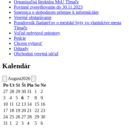
Organizačná štruktúra MsÚ Tlmače
Povinné zverejňovanie do 30.11.2023
Smernica o slobodnom prístupe k informáciám
Verejné obstarávanie
Poradovník žiadateľov o mestské byty vo vlastníctve mesta
Tlmače
Voľné nebytové priestory
Petície
Chcem vybaviť
Odpady
Obchodná verejná súťaž
Kalendár
August
2026
Po
Ut
St
Št
Pia
So
Ne
27
28
29
30
31
1
2
3
4
5
6
7
8
9
10
11
12
13
14
15
16
17
18
19
20
21
22
23
24
25
26
27
28
29
30
31
1
2
3
4
5
6