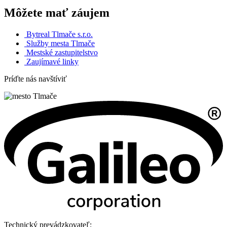
Môžete mať záujem
Bytreal Tlmače s.r.o.
Služby mesta Tlmače
Mestské zastupitelstvo
Zaujímavé linky
Príďte nás navštíviť
Technický prevádzkovateľ: