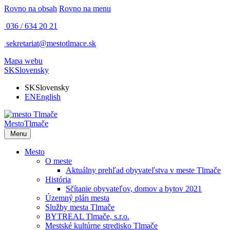
Rovno na obsah
Rovno na menu
036 / 634 20 21
sekretariat@mestotlmace.sk
Mapa webu
SK
Slovensky
SK
Slovensky
EN
English
Mesto
Tlmače
Menu
Mesto
O meste
Aktuálny prehľad obyvateľstva v meste Tlmače
História
Sčítanie obyvateľov, domov a bytov 2021
Územný plán mesta
Služby mesta Tlmače
BYTREAL Tlmače, s.r.o.
Mestské kultúrne stredisko Tlmače