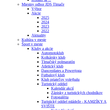
Miestny odbor JDS Tlmače
Výbor
Akcie
2025
2024
2023
2022
Aktuality
Kultúra v meste
Šport v meste
Kluby a akcie
Automotoklub
Kolkársky klub
Tlmačský polmaratón
Atletický klub
Dancepilates a Powerjoga
Futbalový klub
Klub priateľov volejbalu
Turistický oddiel
Kalendár akcií
Zápisky z turistických chodníkov
Fotogaléria
Turistický oddiel mládeže - KAMZÍKY A
SVIŠTE