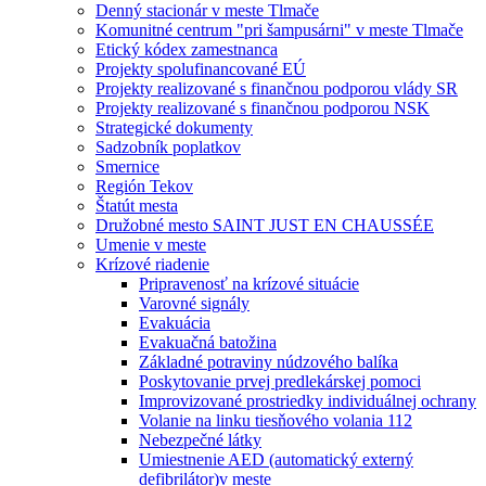
Denný stacionár v meste Tlmače
Komunitné centrum "pri šampusárni" v meste Tlmače
Etický kódex zamestnanca
Projekty spolufinancované EÚ
Projekty realizované s finančnou podporou vlády SR
Projekty realizované s finančnou podporou NSK
Strategické dokumenty
Sadzobník poplatkov
Smernice
Región Tekov
Štatút mesta
Družobné mesto SAINT JUST EN CHAUSSÉE
Umenie v meste
Krízové riadenie
Pripravenosť na krízové situácie
Varovné signály
Evakuácia
Evakuačná batožina
Základné potraviny núdzového balíka
Poskytovanie prvej predlekárskej pomoci
Improvizované prostriedky individuálnej ochrany
Volanie na linku tiesňového volania 112
Nebezpečné látky
Umiestnenie AED (automatický externý
defibrilátor)v meste