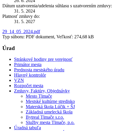
26. 6. 2024
Dátum uzatvorenia/udelenia súhlasu s uzatvorením zmluvy:
31. 5. 2024
Platnosť zmluvy do:
31. 5. 2027
29_14_05_2024.pdf
Typ súboru: PDF dokument, Veľkosť: 274,68 kB
Úrad
Stránkové hodiny pre verejnosť
Primátor mesta
Prednosta mestského úradu
Hlavný kontrolór
VZN
Rozpočet mesta
Zmluvy, Faktúry, Objednávky
Mesto Tlmače
Mestské kultúrne stredisko
Materská škola Lúčik + ŠJ
Základná umelecká škola
Bytreal Tlmače s.r.o.
Služby mesta Tlmače, p.o.
Úradná tabuľa