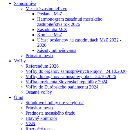
Samospráva
Mestské zastupiteľstvo
Poslanci MsZ
Harmonogram zasadnutí mestského
zastupiteľstva rok 2026
Zasadnutia MsZ
Komisie MsZ
Účasť poslancov na zasadnutiach MsZ 2022 -
2026
Zásady odmeňovania
Primátor mesta
Voľby
Referendum 2026
Voľby do orgánov samosprávnych krajov - 24.10.2026
Voľby do orgánov samosprávy obcí - 24.10.2026
Voľba prezidenta Slovenskej republiky 2024
Voľby do Európskeho parlamentu 2024
Ostatné voľby
Úrad
Stránkové hodiny pre verejnosť
Primátor mesta
Prednosta mestského úradu
Hlavný kontrolór
VZN
Rozpočet mesta