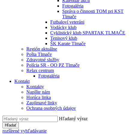
Kalendár akcií
Fotogaléria
Správa o činnosti TOM pri KST
Tlmače
Futbaloví veteráni
Vodácky klub
Cyklistický klub SPARTAK TLMAČE
Tenisový klub
ŠK Karate Tlmače
Región aktuálne
Pošta Tlmače
Zdravotné služby
Polícia SR - OO PZ Tlmače
Relax centrum
Fotogaléria
Kontakt
Kontakty
Napíšte nám
Horúca linka
Zaujímavé linky
Ochrana osobných údajov
Hľadaný výraz
Hľadať
rozšírené vyhľadávanie