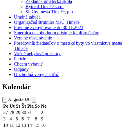
Základná umelecká škola
Bytreal Tlmače s.r.o.
Služby mesta Tlmače, p.o.
Úradná tabuľa
Organizačná štruktúra MsÚ Tlmače
Povinné zverejňovanie do 30.11.2023
Smernica o slobodnom prístupe k informáciám
Verejné obstarávanie
Poradovník žiadateľov o mestské byty vo vlastníctve mesta
Tlmače
Voľné nebytové priestory
Petície
Chcem vybaviť
Odpady
Obchodná verejná súťaž
Kalendár
August
2026
Po
Ut
St
Št
Pia
So
Ne
27
28
29
30
31
1
2
3
4
5
6
7
8
9
10
11
12
13
14
15
16