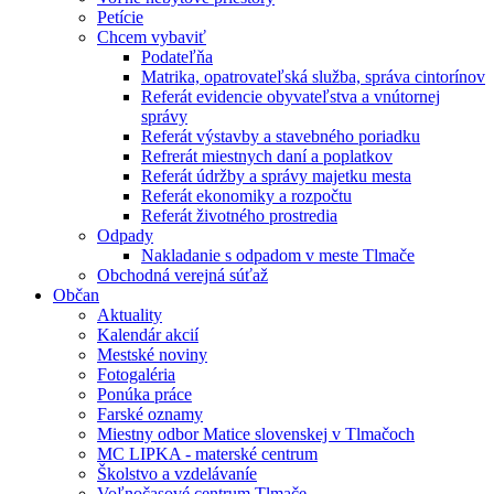
Petície
Chcem vybaviť
Podateľňa
Matrika, opatrovateľská služba, správa cintorínov
Referát evidencie obyvateľstva a vnútornej
správy
Referát výstavby a stavebného poriadku
Refrerát miestnych daní a poplatkov
Referát údržby a správy majetku mesta
Referát ekonomiky a rozpočtu
Referát životného prostredia
Odpady
Nakladanie s odpadom v meste Tlmače
Obchodná verejná súťaž
Občan
Aktuality
Kalendár akcií
Mestské noviny
Fotogaléria
Ponúka práce
Farské oznamy
Miestny odbor Matice slovenskej v Tlmačoch
MC LIPKA - materské centrum
Školstvo a vzdelávaníe
Voľnočasové centrum Tlmače