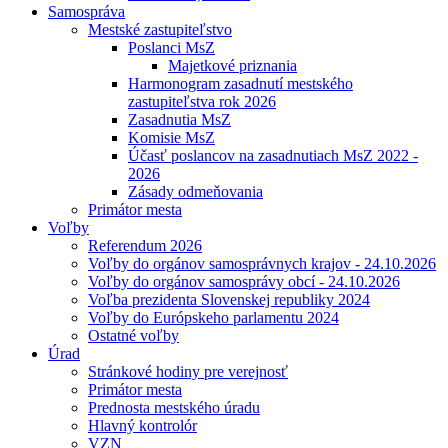
Samospráva
Mestské zastupiteľstvo
Poslanci MsZ
Majetkové priznania
Harmonogram zasadnutí mestského
zastupiteľstva rok 2026
Zasadnutia MsZ
Komisie MsZ
Účasť poslancov na zasadnutiach MsZ 2022 -
2026
Zásady odmeňovania
Primátor mesta
Voľby
Referendum 2026
Voľby do orgánov samosprávnych krajov - 24.10.2026
Voľby do orgánov samosprávy obcí - 24.10.2026
Voľba prezidenta Slovenskej republiky 2024
Voľby do Európskeho parlamentu 2024
Ostatné voľby
Úrad
Stránkové hodiny pre verejnosť
Primátor mesta
Prednosta mestského úradu
Hlavný kontrolór
VZN