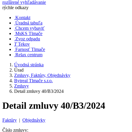
rozšírené vyhľadávanie
rýchle odkazy
Kontakt
Úradná tabuľa
Chcem vybaviť
MsKS Tlmače
Zvoz odpadu
T
Tekov
Farnosť Tlmače
Relax centrum
Úvodná stránka
Úrad
Zmluvy, Faktúry, Objednávky
Bytreal Tlmače s.r.o.
Zmluvy
Detail zmluvy 40/B3/2024
Detail zmluvy 40/B3/2024
Faktúry
|
Objednávky
Číslo zmluvy: