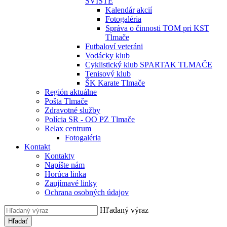
SVIŠTE
Kalendár akcií
Fotogaléria
Správa o činnosti TOM pri KST
Tlmače
Futbaloví veteráni
Vodácky klub
Cyklistický klub SPARTAK TLMAČE
Tenisový klub
ŠK Karate Tlmače
Región aktuálne
Pošta Tlmače
Zdravotné služby
Polícia SR - OO PZ Tlmače
Relax centrum
Fotogaléria
Kontakt
Kontakty
Napíšte nám
Horúca linka
Zaujímavé linky
Ochrana osobných údajov
Hľadaný výraz
Hľadať