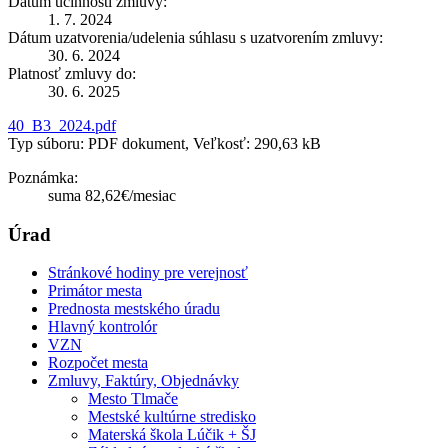
Dátum účinnosti zmluvy:
1. 7. 2024
Dátum uzatvorenia/udelenia súhlasu s uzatvorením zmluvy:
30. 6. 2024
Platnosť zmluvy do:
30. 6. 2025
40_B3_2024.pdf
Typ súboru: PDF dokument, Veľkosť: 290,63 kB
Poznámka:
suma 82,62€/mesiac
Úrad
Stránkové hodiny pre verejnosť
Primátor mesta
Prednosta mestského úradu
Hlavný kontrolór
VZN
Rozpočet mesta
Zmluvy, Faktúry, Objednávky
Mesto Tlmače
Mestské kultúrne stredisko
Materská škola Lúčik + ŠJ