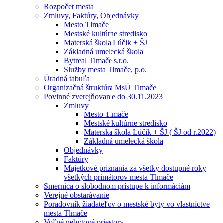
Rozpočet mesta
Zmluvy, Faktúry, Objednávky
Mesto Tlmače
Mestské kultúrne stredisko
Materská škola Lúčik + ŠJ
Základná umelecká škola
Bytreal Tlmače s.r.o.
Služby mesta Tlmače, p.o.
Úradná tabuľa
Organizačná štruktúra MsÚ Tlmače
Povinné zverejňovanie do 30.11.2023
Zmluvy
Mesto Tlmače
Mestské kultúrne stredisko
Materská škola Lúčik + ŠJ ( ŠJ od r.2022)
Základná umelecká škola
Objednávky
Faktúry
Majetkové priznania za všetky dostupné roky
všetkých primátorov mesta Tlmače
Smernica o slobodnom prístupe k informáciám
Verejné obstarávanie
Poradovník žiadateľov o mestské byty vo vlastníctve
mesta Tlmače
Voľné nebytové priestory