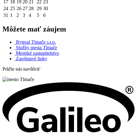
17
18
19
20
21
22
23
24
25
26
27
28
29
30
31
1
2
3
4
5
6
Môžete mať záujem
Bytreal Tlmače s.r.o.
Služby mesta Tlmače
Mestské zastupitelstvo
Zaujímavé linky
Príďte nás navštíviť