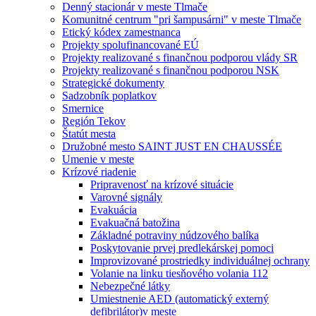
Denný stacionár v meste Tlmače
Komunitné centrum "pri šampusárni" v meste Tlmače
Etický kódex zamestnanca
Projekty spolufinancované EÚ
Projekty realizované s finančnou podporou vlády SR
Projekty realizované s finančnou podporou NSK
Strategické dokumenty
Sadzobník poplatkov
Smernice
Región Tekov
Štatút mesta
Družobné mesto SAINT JUST EN CHAUSSÉE
Umenie v meste
Krízové riadenie
Pripravenosť na krízové situácie
Varovné signály
Evakuácia
Evakuačná batožina
Základné potraviny núdzového balíka
Poskytovanie prvej predlekárskej pomoci
Improvizované prostriedky individuálnej ochrany
Volanie na linku tiesňového volania 112
Nebezpečné látky
Umiestnenie AED (automatický externý
defibrilátor)v meste