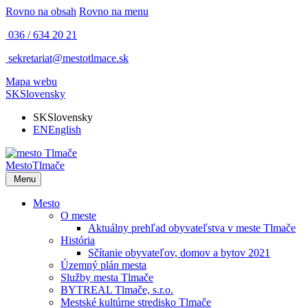
Rovno na obsah
Rovno na menu
036 / 634 20 21
sekretariat@mestotlmace.sk
Mapa webu
SK
Slovensky
SK
Slovensky
EN
English
Mesto
Tlmače
Menu
Mesto
O meste
Aktuálny prehľad obyvateľstva v meste Tlmače
História
Sčítanie obyvateľov, domov a bytov 2021
Územný plán mesta
Služby mesta Tlmače
BYTREAL Tlmače, s.r.o.
Mestské kultúrne stredisko Tlmače