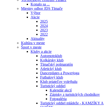
Konalo sa ...
Miestny odbor JDS Tlmače
Výbor
Akcie
2025
2024
2023
2022
Aktuality
Kultúra v meste
Šport v meste
Kluby a akcie
Automotoklub
Kolkársky klub
Tlmačský polmaratón
Atletický klub
Dancepilates a Powerjoga
Futbalový klub
Klub priateľov volejbalu
Turistický oddiel
Kalendár akcií
Zápisky z turistických chodníkov
Fotogaléria
Turistický oddiel mládeže - KAMZÍKY A