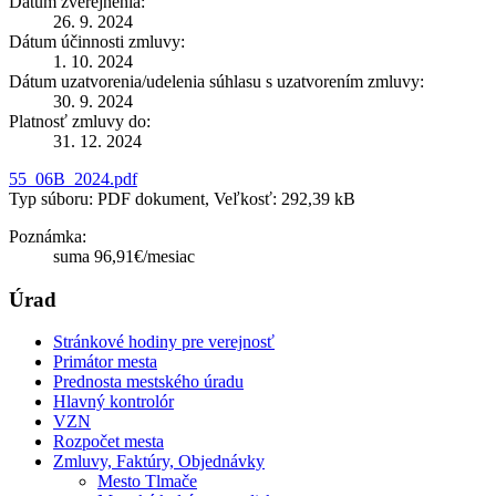
Dátum zverejnenia:
26. 9. 2024
Dátum účinnosti zmluvy:
1. 10. 2024
Dátum uzatvorenia/udelenia súhlasu s uzatvorením zmluvy:
30. 9. 2024
Platnosť zmluvy do:
31. 12. 2024
55_06B_2024.pdf
Typ súboru: PDF dokument, Veľkosť: 292,39 kB
Poznámka:
suma 96,91€/mesiac
Úrad
Stránkové hodiny pre verejnosť
Primátor mesta
Prednosta mestského úradu
Hlavný kontrolór
VZN
Rozpočet mesta
Zmluvy, Faktúry, Objednávky
Mesto Tlmače