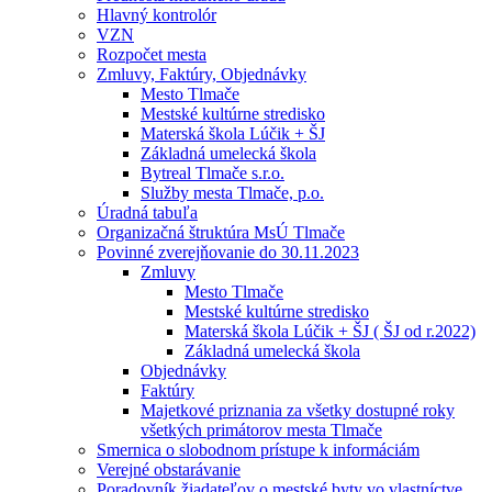
Hlavný kontrolór
VZN
Rozpočet mesta
Zmluvy, Faktúry, Objednávky
Mesto Tlmače
Mestské kultúrne stredisko
Materská škola Lúčik + ŠJ
Základná umelecká škola
Bytreal Tlmače s.r.o.
Služby mesta Tlmače, p.o.
Úradná tabuľa
Organizačná štruktúra MsÚ Tlmače
Povinné zverejňovanie do 30.11.2023
Zmluvy
Mesto Tlmače
Mestské kultúrne stredisko
Materská škola Lúčik + ŠJ ( ŠJ od r.2022)
Základná umelecká škola
Objednávky
Faktúry
Majetkové priznania za všetky dostupné roky
všetkých primátorov mesta Tlmače
Smernica o slobodnom prístupe k informáciám
Verejné obstarávanie
Poradovník žiadateľov o mestské byty vo vlastníctve