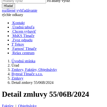
Hľadaný výraz
Hľadať
rozšírené vyhľadávanie
rýchle odkazy
Kontakt
Úradná tabuľa
Chcem vybaviť
MsKS Tlmače
Zvoz odpadu
T
Tekov
Farnosť Tlmače
Relax centrum
Úvodná stránka
Úrad
Zmluvy, Faktúry, Objednávky
Bytreal Tlmače s.r.o.
Zmluvy
Detail zmluvy 55/06B/2024
Detail zmluvy 55/06B/2024
Faktúry
|
Objednávky