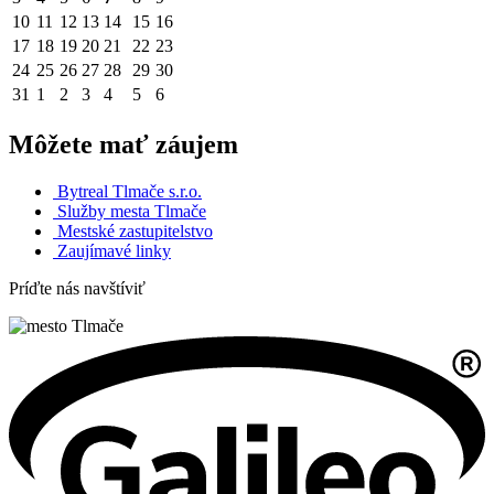
10
11
12
13
14
15
16
17
18
19
20
21
22
23
24
25
26
27
28
29
30
31
1
2
3
4
5
6
Môžete mať záujem
Bytreal Tlmače s.r.o.
Služby mesta Tlmače
Mestské zastupitelstvo
Zaujímavé linky
Príďte nás navštíviť