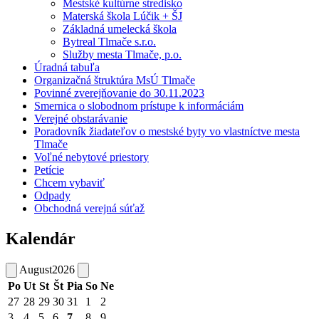
Mestské kultúrne stredisko
Materská škola Lúčik + ŠJ
Základná umelecká škola
Bytreal Tlmače s.r.o.
Služby mesta Tlmače, p.o.
Úradná tabuľa
Organizačná štruktúra MsÚ Tlmače
Povinné zverejňovanie do 30.11.2023
Smernica o slobodnom prístupe k informáciám
Verejné obstarávanie
Poradovník žiadateľov o mestské byty vo vlastníctve mesta
Tlmače
Voľné nebytové priestory
Petície
Chcem vybaviť
Odpady
Obchodná verejná súťaž
Kalendár
August
2026
Po
Ut
St
Št
Pia
So
Ne
27
28
29
30
31
1
2
3
4
5
6
7
8
9