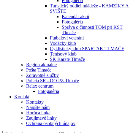
Fotogaléria
Turistický oddiel mládeže - KAMZÍKY A
SVIŠTE
Kalendár akcií
Fotogaléria
Správa o činnosti TOM pri KST
Tlmače
Futbaloví veteráni
Vodácky klub
Cyklistický klub SPARTAK TLMAČE
Tenisový klub
ŠK Karate Tlmače
Región aktuálne
Pošta Tlmače
Zdravotné služby
Polícia SR - OO PZ Tlmače
Relax centrum
Fotogaléria
Kontakt
Kontakty
Napíšte nám
Horúca linka
Zaujímavé linky
Ochrana osobných údajov