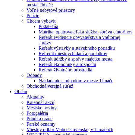
mesta Tlmače
Voľné nebytové priestory
Petície
Chcem vybaviť
Podateľňa
Matrika, opatrovateľská služba, správa cintorínov
Referát evidencie obyvateľstva a vnútornej
správy
Referát výstavby a stavebného poriadku
Refrerát miestnych daní a poplatkov
Referát údržby a správy majetku mesta
Referát ekonomiky a rozpočtu
Referát životného prostredia
Odpady
Nakladanie s odpadom v meste Tlmače
Obchodná verejná súťaž
Občan
Aktuality
Kalendár akcií
Mestské noviny
Fotogaléria
Ponúka práce
Farské oznamy
Miestny odbor Matice slovenskej v Tlmačoch
MC LIPKA - materské centrum