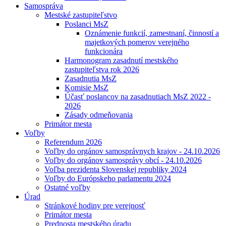
Samospráva
Mestské zastupiteľstvo
Poslanci MsZ
Oznámenie funkcií, zamestnaní, činností a
majetkových pomerov verejného
funkcionára
Harmonogram zasadnutí mestského
zastupiteľstva rok 2026
Zasadnutia MsZ
Komisie MsZ
Účasť poslancov na zasadnutiach MsZ 2022 -
2026
Zásady odmeňovania
Primátor mesta
Voľby
Referendum 2026
Voľby do orgánov samosprávnych krajov - 24.10.2026
Voľby do orgánov samosprávy obcí - 24.10.2026
Voľba prezidenta Slovenskej republiky 2024
Voľby do Európskeho parlamentu 2024
Ostatné voľby
Úrad
Stránkové hodiny pre verejnosť
Primátor mesta
Prednosta mestského úradu