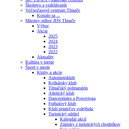
Školstvo a vzdelávaníe
Voľnočasové centrum Tlmače
Konalo sa ...
Miestny odbor JDS Tlmače
Výbor
Akcie
2025
2024
2023
2022
Aktuality
Kultúra v meste
Šport v meste
Kluby a akcie
Automotoklub
Kolkársky klub
Tlmačský polmaratón
Atletický klub
Dancepilates a Powerjoga
Futbalový klub
Klub priateľov volejbalu
Turistický oddiel
Kalendár akcií
Zápisky z turistických chodníkov