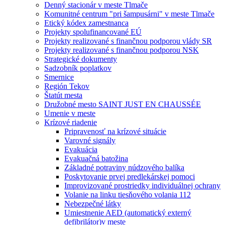
Denný stacionár v meste Tlmače
Komunitné centrum "pri šampusárni" v meste Tlmače
Etický kódex zamestnanca
Projekty spolufinancované EÚ
Projekty realizované s finančnou podporou vlády SR
Projekty realizované s finančnou podporou NSK
Strategické dokumenty
Sadzobník poplatkov
Smernice
Región Tekov
Štatút mesta
Družobné mesto SAINT JUST EN CHAUSSÉE
Umenie v meste
Krízové riadenie
Pripravenosť na krízové situácie
Varovné signály
Evakuácia
Evakuačná batožina
Základné potraviny núdzového balíka
Poskytovanie prvej predlekárskej pomoci
Improvizované prostriedky individuálnej ochrany
Volanie na linku tiesňového volania 112
Nebezpečné látky
Umiestnenie AED (automatický externý
defibrilátor)v meste