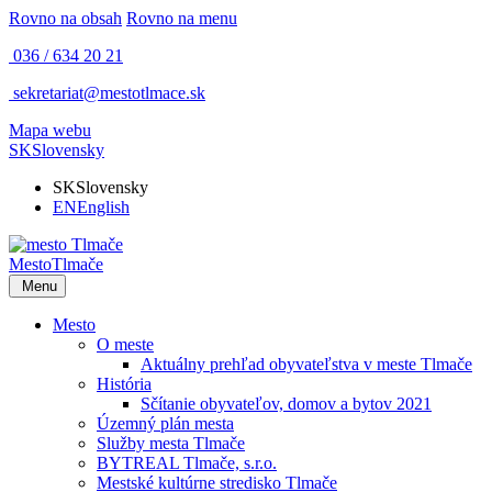
Rovno na obsah
Rovno na menu
036 / 634 20 21
sekretariat@mestotlmace.sk
Mapa webu
SK
Slovensky
SK
Slovensky
EN
English
Mesto
Tlmače
Menu
Mesto
O meste
Aktuálny prehľad obyvateľstva v meste Tlmače
História
Sčítanie obyvateľov, domov a bytov 2021
Územný plán mesta
Služby mesta Tlmače
BYTREAL Tlmače, s.r.o.
Mestské kultúrne stredisko Tlmače