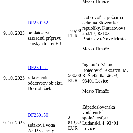
Mesto Tlmače
Dobrovoľná požiarna
DF230152
ochrana Slovenskej
republiky, Kutuzovova
165,00
poplatok za
9. 10. 2023
253/17, 83103
EUR
základnú prípravu +
Bratislava-Nové Mesto
skúšky členov HJ
Mesto Tlmače
Ing. arch. Milan
DF230151
Boledovič - ekoarch, M.
500,00
R. Štefánika 462/3,
zakreslenie
9. 10. 2023
EUR
93401 Levice
pôdorysov objektu
Dom služieb
Mesto Tlmače
Západoslovenská
vodárenská
DF230150
2
spoločnosť,a.s.,
9. 10. 2023
813,82
Ludanská 4, 93401
zrážková voda
EUR
Levice
2/2023 - cesty