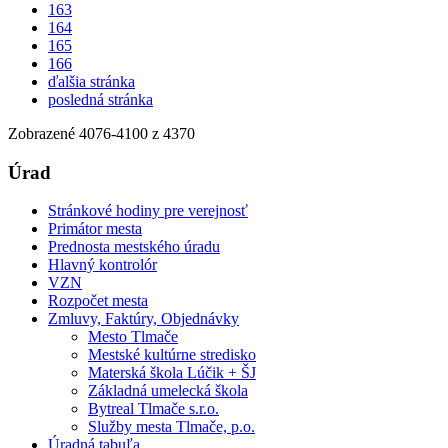
163
164
165
166
ďalšia stránka
posledná stránka
Zobrazené
4076
-
4100
z 4370
Úrad
Stránkové hodiny pre verejnosť
Primátor mesta
Prednosta mestského úradu
Hlavný kontrolór
VZN
Rozpočet mesta
Zmluvy, Faktúry, Objednávky
Mesto Tlmače
Mestské kultúrne stredisko
Materská škola Lúčik + ŠJ
Základná umelecká škola
Bytreal Tlmače s.r.o.
Služby mesta Tlmače, p.o.
Úradná tabuľa