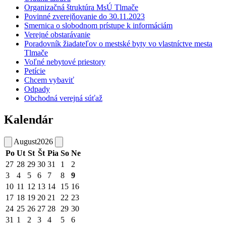
Organizačná štruktúra MsÚ Tlmače
Povinné zverejňovanie do 30.11.2023
Smernica o slobodnom prístupe k informáciám
Verejné obstarávanie
Poradovník žiadateľov o mestské byty vo vlastníctve mesta
Tlmače
Voľné nebytové priestory
Petície
Chcem vybaviť
Odpady
Obchodná verejná súťaž
Kalendár
August
2026
Po
Ut
St
Št
Pia
So
Ne
27
28
29
30
31
1
2
3
4
5
6
7
8
9
10
11
12
13
14
15
16
17
18
19
20
21
22
23
24
25
26
27
28
29
30
31
1
2
3
4
5
6