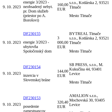
energie 3/2023 -
s.r.o., Kotlárska 2, 93521
160,00
neobsadený nebyt.
9. 10. 2023
Tlmače
EUR
pr. Dom služieb
(priestor po A.
Mesto Tlmače
Borošovi)
DF230155
BYTREAL Tlmače
3
s.r.o., Kotlárska 2, 93521
energie 3/2023 -
9. 10. 2023
000,00
Tlmače
ubytovňa
EUR
Spoločenský dom
Mesto Tlmače
SB PRESS, s.r.o., M.
DF230154
Kukučína 44, 93401
144,00
9. 10. 2023
Levice
inzercia v
EUR
Slovenskej bráne
Mesto Tlmače
AMALION s.r.o.,
DF230153
Mochovská 30, 93405
320,40
9. 10. 2023
Levice
posedenie
EUR
zamestnancov