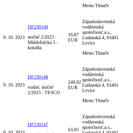
Mesto Tlmače
Západoslovenská
DF230149
vodárenská
spoločnosť,a.s.,
16,87
stočné 2/2023 -
9. 10. 2023
Ludanská 4, 93401
EUR
Mládežnícka 5 -
Levice
kotolňa
Mesto Tlmače
Západoslovenská
vodárenská
DF230148
spoločnosť,a.s.,
249,92
9. 10. 2023
Ludanská 4, 93401
vodné, stočné
EUR
Levice
2/2023 - TESCO
Mesto Tlmače
Západoslovenská
vodárenská
DF230147
spoločnosť,a.s.,
63,05
9. 10. 2023
Ludanská 4, 93401