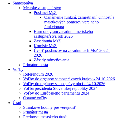
Samospráva
Mestské zastupiteľstvo
Poslanci MsZ
Oznámenie funkcií, zamestnaní, činností a
majetkových pomerov verejného
funkcionára
Harmonogram zasadnutí mestského
zastupiteľstva rok 2026
Zasadnutia MsZ
Komisie MsZ
Účasť poslancov na zasadnutiach MsZ 2022 -
2026
Zásady odmeňovania
Primátor mesta
Voľby
Referendum 2026
Voľby do orgánov samosprávnych krajov - 24.10.2026
Voľby do orgánov samosprávy obcí - 24.10.2026
Voľba prezidenta Slovenskej republiky 2024
Voľby do Európskeho parlamentu 2024
Ostatné voľby
Úrad
Stránkové hodiny pre verejnosť
Primátor mesta
Prednosta mestského úradu