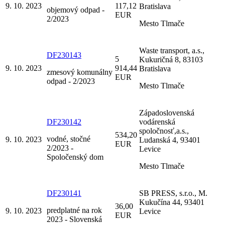
9. 10. 2023
117,12
Bratislava
objemový odpad -
EUR
2/2023
Mesto Tlmače
Waste transport, a.s.,
DF230143
5
Kukuričná 8, 83103
9. 10. 2023
914,44
Bratislava
zmesový komunálny
EUR
odpad - 2/2023
Mesto Tlmače
Západoslovenská
DF230142
vodárenská
spoločnosť,a.s.,
534,20
vodné, stočné
9. 10. 2023
Ludanská 4, 93401
EUR
2/2023 -
Levice
Spoločenský dom
Mesto Tlmače
DF230141
SB PRESS, s.r.o., M.
Kukučína 44, 93401
36,00
predplatné na rok
9. 10. 2023
Levice
EUR
2023 - Slovenská