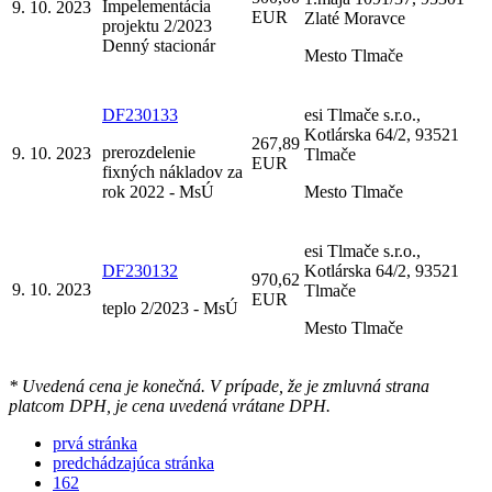
Impelementácia
9. 10. 2023
EUR
Zlaté Moravce
projektu 2/2023
Denný stacionár
Mesto Tlmače
DF230133
esi Tlmače s.r.o.,
Kotlárska 64/2, 93521
267,89
prerozdelenie
9. 10. 2023
Tlmače
EUR
fixných nákladov za
rok 2022 - MsÚ
Mesto Tlmače
esi Tlmače s.r.o.,
DF230132
Kotlárska 64/2, 93521
970,62
9. 10. 2023
Tlmače
EUR
teplo 2/2023 - MsÚ
Mesto Tlmače
* Uvedená cena je konečná. V prípade, že je zmluvná strana
platcom DPH, je cena uvedená vrátane DPH.
prvá stránka
predchádzajúca stránka
162