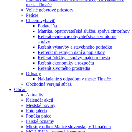
mesta Tlmače
Voľné nebytové priestory
Petície
Chcem vybaviť
Podateľňa
Matrika, opatrovateľská služba, správa cintorínov
Referát evidencie obyvateľstva a vnútornej
správy
Referát výstavby a stavebného poriadku
Refrerát miestnych daní a poplatkov
Referát údržby a správy majetku mesta
Referát ekonomiky a rozpočtu
Referát životného prostredia
Odpady
Nakladanie s odpadom v meste Tlmače
Obchodná verejná súťaž
Občan
Aktuality
Kalendár akcií
Mestské noviny
Fotogaléria
Ponúka práce
Farské oznamy
Miestny odbor Matice slovenskej v Tlmačoch
MC LIPKA - materské centrum