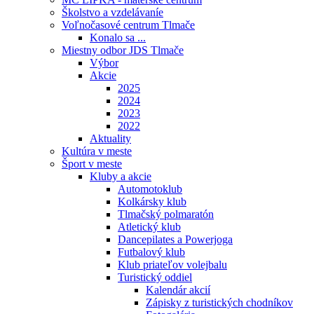
Školstvo a vzdelávaníe
Voľnočasové centrum Tlmače
Konalo sa ...
Miestny odbor JDS Tlmače
Výbor
Akcie
2025
2024
2023
2022
Aktuality
Kultúra v meste
Šport v meste
Kluby a akcie
Automotoklub
Kolkársky klub
Tlmačský polmaratón
Atletický klub
Dancepilates a Powerjoga
Futbalový klub
Klub priateľov volejbalu
Turistický oddiel
Kalendár akcií
Zápisky z turistických chodníkov