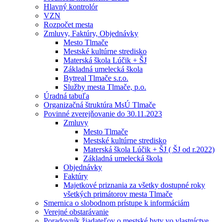
Hlavný kontrolór
VZN
Rozpočet mesta
Zmluvy, Faktúry, Objednávky
Mesto Tlmače
Mestské kultúrne stredisko
Materská škola Lúčik + ŠJ
Základná umelecká škola
Bytreal Tlmače s.r.o.
Služby mesta Tlmače, p.o.
Úradná tabuľa
Organizačná štruktúra MsÚ Tlmače
Povinné zverejňovanie do 30.11.2023
Zmluvy
Mesto Tlmače
Mestské kultúrne stredisko
Materská škola Lúčik + ŠJ ( ŠJ od r.2022)
Základná umelecká škola
Objednávky
Faktúry
Majetkové priznania za všetky dostupné roky
všetkých primátorov mesta Tlmače
Smernica o slobodnom prístupe k informáciám
Verejné obstarávanie
Poradovník žiadateľov o mestské byty vo vlastníctve