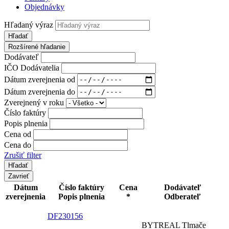
Objednávky
Hľadaný výraz
Hľadať
Rozšírené hľadanie
Dodávateľ
IČO Dodávatelia
Dátum zverejnenia od
Dátum zverejnenia do
Zverejnený v roku
Číslo faktúry
Popis plnenia
Cena od
Cena do
Zrušiť filter
Zavrieť
Dátum
Číslo faktúry
Cena
Dodávateľ
zverejnenia
Popis plnenia
*
Odberateľ
DF230156
BYTREAL Tlmače