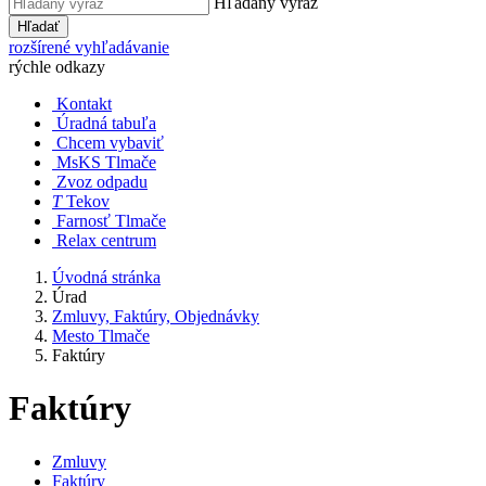
Hľadaný výraz
Hľadať
rozšírené vyhľadávanie
rýchle odkazy
Kontakt
Úradná tabuľa
Chcem vybaviť
MsKS Tlmače
Zvoz odpadu
T
Tekov
Farnosť Tlmače
Relax centrum
Úvodná stránka
Úrad
Zmluvy, Faktúry, Objednávky
Mesto Tlmače
Faktúry
Faktúry
Zmluvy
Faktúry