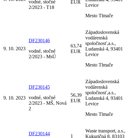
vodné, stočné
EUR
Levice
2/2023 - T18
Mesto Tlmače
Západoslovenská
vodárenská
DF230146
spoločnosť,a.s.,
63,74
9. 10. 2023
Ludanská 4, 93401
vodné, stočné
EUR
Levice
2/2023 - MsÚ
Mesto Tlmače
Západoslovenská
DF230145
vodárenská
spoločnosť,a.s.,
56,39
vodné, stočné
9. 10. 2023
Ludanská 4, 93401
EUR
2/2023 - MŠ, Nová
Levice
2
Mesto Tlmače
Waste transport, a.s.,
DF230144
1
Kukuričná 8, 83103