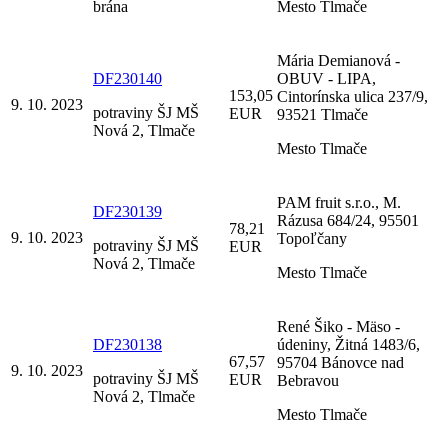
brána
Mesto Tlmače
Mária Demianová -
DF230140
OBUV - LIPA,
153,05
Cintorínska ulica 237/9,
9. 10. 2023
potraviny ŠJ MŠ
EUR
93521 Tlmače
Nová 2, Tlmače
Mesto Tlmače
PAM fruit s.r.o., M.
DF230139
Rázusa 684/24, 95501
78,21
9. 10. 2023
Topoľčany
potraviny ŠJ MŠ
EUR
Nová 2, Tlmače
Mesto Tlmače
René Šiko - Mäso -
DF230138
údeniny, Žitná 1483/6,
67,57
95704 Bánovce nad
9. 10. 2023
potraviny ŠJ MŠ
EUR
Bebravou
Nová 2, Tlmače
Mesto Tlmače