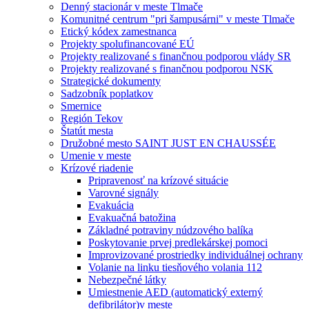
Denný stacionár v meste Tlmače
Komunitné centrum "pri šampusárni" v meste Tlmače
Etický kódex zamestnanca
Projekty spolufinancované EÚ
Projekty realizované s finančnou podporou vlády SR
Projekty realizované s finančnou podporou NSK
Strategické dokumenty
Sadzobník poplatkov
Smernice
Región Tekov
Štatút mesta
Družobné mesto SAINT JUST EN CHAUSSÉE
Umenie v meste
Krízové riadenie
Pripravenosť na krízové situácie
Varovné signály
Evakuácia
Evakuačná batožina
Základné potraviny núdzového balíka
Poskytovanie prvej predlekárskej pomoci
Improvizované prostriedky individuálnej ochrany
Volanie na linku tiesňového volania 112
Nebezpečné látky
Umiestnenie AED (automatický externý
defibrilátor)v meste