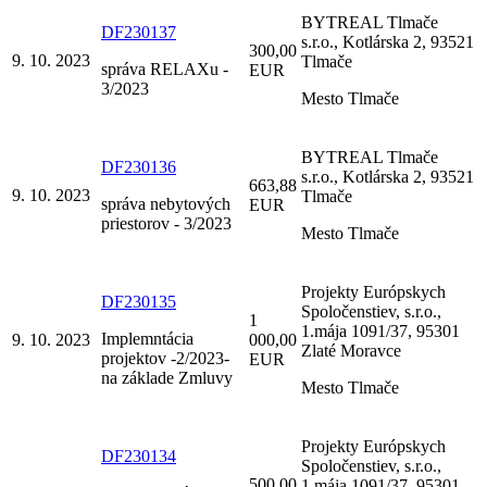
BYTREAL Tlmače
DF230137
s.r.o., Kotlárska 2, 93521
300,00
9. 10. 2023
Tlmače
správa RELAXu -
EUR
3/2023
Mesto Tlmače
BYTREAL Tlmače
DF230136
s.r.o., Kotlárska 2, 93521
663,88
9. 10. 2023
Tlmače
správa nebytových
EUR
priestorov - 3/2023
Mesto Tlmače
Projekty Európskych
DF230135
Spoločenstiev, s.r.o.,
1
1.mája 1091/37, 95301
Implemntácia
9. 10. 2023
000,00
Zlaté Moravce
projektov -2/2023-
EUR
na základe Zmluvy
Mesto Tlmače
Projekty Európskych
DF230134
Spoločenstiev, s.r.o.,
500,00
1.mája 1091/37, 95301