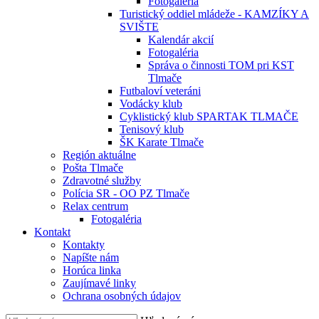
Fotogaléria
Turistický oddiel mládeže - KAMZÍKY A
SVIŠTE
Kalendár akcií
Fotogaléria
Správa o činnosti TOM pri KST
Tlmače
Futbaloví veteráni
Vodácky klub
Cyklistický klub SPARTAK TLMAČE
Tenisový klub
ŠK Karate Tlmače
Región aktuálne
Pošta Tlmače
Zdravotné služby
Polícia SR - OO PZ Tlmače
Relax centrum
Fotogaléria
Kontakt
Kontakty
Napíšte nám
Horúca linka
Zaujímavé linky
Ochrana osobných údajov