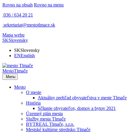
Rovno na obsah
Rovno na menu
036 / 634 20 21
sekretariat@mestotlmace.sk
Mapa webu
SK
Slovensky
SK
Slovensky
EN
English
Mesto
Tlmače
Menu
Mesto
O meste
Aktuálny prehľad obyvateľstva v meste Tlmače
História
Sčítanie obyvateľov, domov a bytov 2021
Územný plán mesta
Služby mesta Tlmače
BYTREAL Tlmače, s.r.o.
Mestské kultúrne stredisko Tlmače