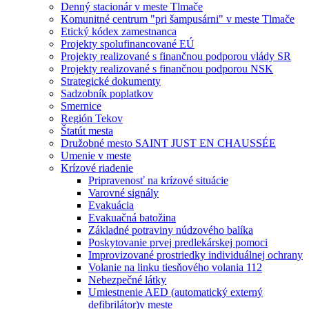
Denný stacionár v meste Tlmače
Komunitné centrum "pri šampusárni" v meste Tlmače
Etický kódex zamestnanca
Projekty spolufinancované EÚ
Projekty realizované s finančnou podporou vlády SR
Projekty realizované s finančnou podporou NSK
Strategické dokumenty
Sadzobník poplatkov
Smernice
Región Tekov
Štatút mesta
Družobné mesto SAINT JUST EN CHAUSSÉE
Umenie v meste
Krízové riadenie
Pripravenosť na krízové situácie
Varovné signály
Evakuácia
Evakuačná batožina
Základné potraviny núdzového balíka
Poskytovanie prvej predlekárskej pomoci
Improvizované prostriedky individuálnej ochrany
Volanie na linku tiesňového volania 112
Nebezpečné látky
Umiestnenie AED (automatický externý
defibrilátor)v meste