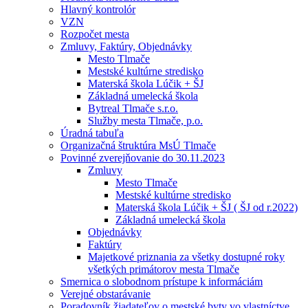
Hlavný kontrolór
VZN
Rozpočet mesta
Zmluvy, Faktúry, Objednávky
Mesto Tlmače
Mestské kultúrne stredisko
Materská škola Lúčik + ŠJ
Základná umelecká škola
Bytreal Tlmače s.r.o.
Služby mesta Tlmače, p.o.
Úradná tabuľa
Organizačná štruktúra MsÚ Tlmače
Povinné zverejňovanie do 30.11.2023
Zmluvy
Mesto Tlmače
Mestské kultúrne stredisko
Materská škola Lúčik + ŠJ ( ŠJ od r.2022)
Základná umelecká škola
Objednávky
Faktúry
Majetkové priznania za všetky dostupné roky
všetkých primátorov mesta Tlmače
Smernica o slobodnom prístupe k informáciám
Verejné obstarávanie
Poradovník žiadateľov o mestské byty vo vlastníctve