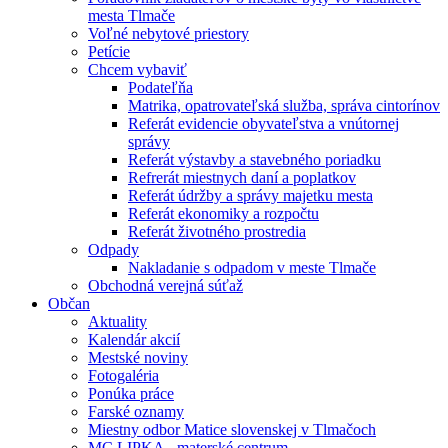
mesta Tlmače
Voľné nebytové priestory
Petície
Chcem vybaviť
Podateľňa
Matrika, opatrovateľská služba, správa cintorínov
Referát evidencie obyvateľstva a vnútornej
správy
Referát výstavby a stavebného poriadku
Refrerát miestnych daní a poplatkov
Referát údržby a správy majetku mesta
Referát ekonomiky a rozpočtu
Referát životného prostredia
Odpady
Nakladanie s odpadom v meste Tlmače
Obchodná verejná súťaž
Občan
Aktuality
Kalendár akcií
Mestské noviny
Fotogaléria
Ponúka práce
Farské oznamy
Miestny odbor Matice slovenskej v Tlmačoch
MC LIPKA - materské centrum