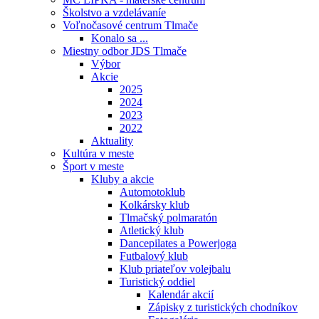
Školstvo a vzdelávaníe
Voľnočasové centrum Tlmače
Konalo sa ...
Miestny odbor JDS Tlmače
Výbor
Akcie
2025
2024
2023
2022
Aktuality
Kultúra v meste
Šport v meste
Kluby a akcie
Automotoklub
Kolkársky klub
Tlmačský polmaratón
Atletický klub
Dancepilates a Powerjoga
Futbalový klub
Klub priateľov volejbalu
Turistický oddiel
Kalendár akcií
Zápisky z turistických chodníkov