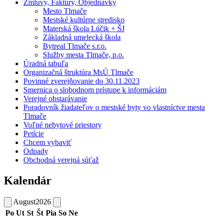
Zmluvy, Faktúry, Objednávky
Mesto Tlmače
Mestské kultúrne stredisko
Materská škola Lúčik + ŠJ
Základná umelecká škola
Bytreal Tlmače s.r.o.
Služby mesta Tlmače, p.o.
Úradná tabuľa
Organizačná štruktúra MsÚ Tlmače
Povinné zverejňovanie do 30.11.2023
Smernica o slobodnom prístupe k informáciám
Verejné obstarávanie
Poradovník žiadateľov o mestské byty vo vlastníctve mesta
Tlmače
Voľné nebytové priestory
Petície
Chcem vybaviť
Odpady
Obchodná verejná súťaž
Kalendár
August
2026
Po
Ut
St
Št
Pia
So
Ne