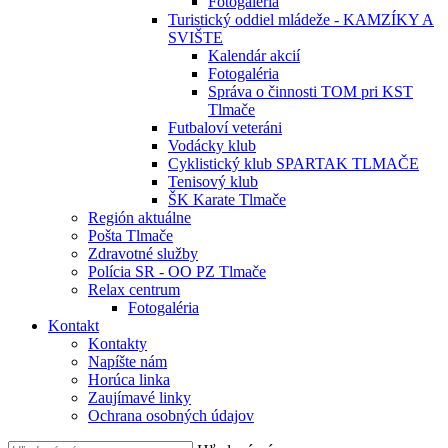
Fotogaléria
Turistický oddiel mládeže - KAMZÍKY A
SVIŠTE
Kalendár akcií
Fotogaléria
Správa o činnosti TOM pri KST
Tlmače
Futbaloví veteráni
Vodácky klub
Cyklistický klub SPARTAK TLMAČE
Tenisový klub
ŠK Karate Tlmače
Región aktuálne
Pošta Tlmače
Zdravotné služby
Polícia SR - OO PZ Tlmače
Relax centrum
Fotogaléria
Kontakt
Kontakty
Napíšte nám
Horúca linka
Zaujímavé linky
Ochrana osobných údajov