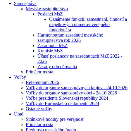
Samospráva
Mestské zastupiteľstvo
Poslanci MsZ
Oznámenie funkcií, zamestnaní, činností a
majetkových pomerov verejného
funkcionára
Harmonogram zasadnutí mestského
zastupiteľstva rok 2026
Zasadnutia MsZ
Komisie MsZ
Účasť poslancov na zasadnutiach MsZ 2022 -
2026
Zásady odmeňovania
Primátor mesta
Voľby
Referendum 2026
Voľby do orgánov samosprávnych krajov - 24.10.2026
Voľby do orgánov samosprávy obcí - 24.10.2026
Voľba prezidenta Slovenskej republiky 2024
Voľby do Európskeho parlamentu 2024
Ostatné voľby
Úrad
Stránkové hodiny pre verejnosť
Primátor mesta
Prednosta mestského úradu