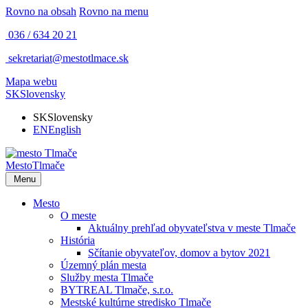
Rovno na obsah
Rovno na menu
036 / 634 20 21
sekretariat@mestotlmace.sk
Mapa webu
SK
Slovensky
SK
Slovensky
EN
English
Mesto
Tlmače
Menu
Mesto
O meste
Aktuálny prehľad obyvateľstva v meste Tlmače
História
Sčítanie obyvateľov, domov a bytov 2021
Územný plán mesta
Služby mesta Tlmače
BYTREAL Tlmače, s.r.o.
Mestské kultúrne stredisko Tlmače