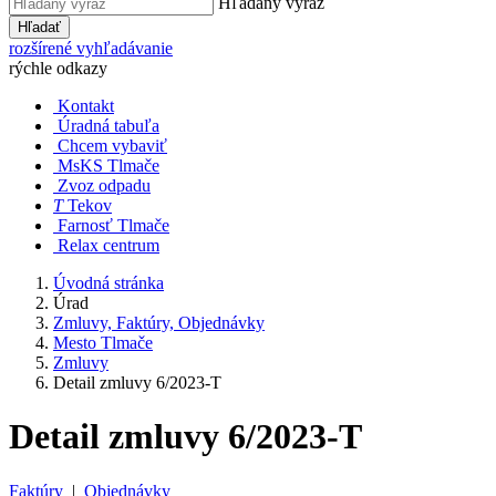
Hľadaný výraz
Hľadať
rozšírené vyhľadávanie
rýchle odkazy
Kontakt
Úradná tabuľa
Chcem vybaviť
MsKS Tlmače
Zvoz odpadu
T
Tekov
Farnosť Tlmače
Relax centrum
Úvodná stránka
Úrad
Zmluvy, Faktúry, Objednávky
Mesto Tlmače
Zmluvy
Detail zmluvy 6/2023-T
Detail zmluvy 6/2023-T
Faktúry
|
Objednávky