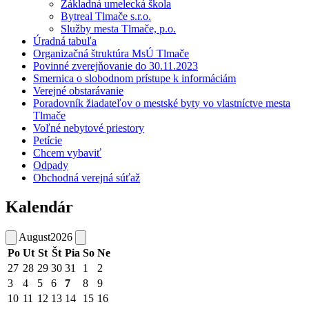
Základná umelecká škola
Bytreal Tlmače s.r.o.
Služby mesta Tlmače, p.o.
Úradná tabuľa
Organizačná štruktúra MsÚ Tlmače
Povinné zverejňovanie do 30.11.2023
Smernica o slobodnom prístupe k informáciám
Verejné obstarávanie
Poradovník žiadateľov o mestské byty vo vlastníctve mesta
Tlmače
Voľné nebytové priestory
Petície
Chcem vybaviť
Odpady
Obchodná verejná súťaž
Kalendár
August
2026
Po
Ut
St
Št
Pia
So
Ne
27
28
29
30
31
1
2
3
4
5
6
7
8
9
10
11
12
13
14
15
16