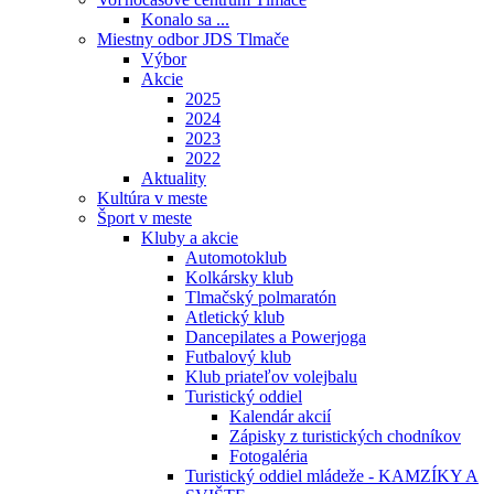
Konalo sa ...
Miestny odbor JDS Tlmače
Výbor
Akcie
2025
2024
2023
2022
Aktuality
Kultúra v meste
Šport v meste
Kluby a akcie
Automotoklub
Kolkársky klub
Tlmačský polmaratón
Atletický klub
Dancepilates a Powerjoga
Futbalový klub
Klub priateľov volejbalu
Turistický oddiel
Kalendár akcií
Zápisky z turistických chodníkov
Fotogaléria
Turistický oddiel mládeže - KAMZÍKY A