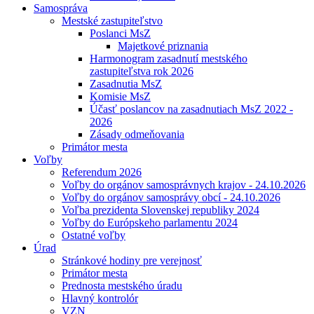
Samospráva
Mestské zastupiteľstvo
Poslanci MsZ
Majetkové priznania
Harmonogram zasadnutí mestského
zastupiteľstva rok 2026
Zasadnutia MsZ
Komisie MsZ
Účasť poslancov na zasadnutiach MsZ 2022 -
2026
Zásady odmeňovania
Primátor mesta
Voľby
Referendum 2026
Voľby do orgánov samosprávnych krajov - 24.10.2026
Voľby do orgánov samosprávy obcí - 24.10.2026
Voľba prezidenta Slovenskej republiky 2024
Voľby do Európskeho parlamentu 2024
Ostatné voľby
Úrad
Stránkové hodiny pre verejnosť
Primátor mesta
Prednosta mestského úradu
Hlavný kontrolór
VZN