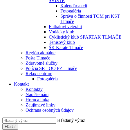
SVIŠTE
Kalendár akcií
Fotogaléria
Správa o činnosti TOM pri KST
Tlmače
Futbaloví veteráni
Vodácky klub
Cyklistický klub SPARTAK TLMAČE
Tenisový klub
ŠK Karate Tlmače
Región aktuálne
Pošta Tlmače
Zdravotné služby
Polícia SR - OO PZ Tlmače
Relax centrum
Fotogaléria
Kontakt
Kontakty
Napíšte nám
Horúca linka
Zaujímavé linky
Ochrana osobných údajov
Hľadaný výraz
Hľadať