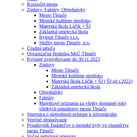
Rozpočet mesta
Zmluvy, Faktúry, Objednávky
Mesto Tlmače
Mestské kultúrne stredisko
Materská škola Lúčik + ŠJ
Základná umelecká škola
Bytreal Tlmače s.r.o.
Služby mesta Tlmače, p.o.
Úradná tabuľa
Organizačná štruktúra MsÚ Tlmače
Povinné zverejňovanie do 30.11.2023
Zmluvy
Mesto Tlmače
Mestské kultúrne stredisko
Materská škola Lúčik + ŠJ ( ŠJ od r.2022)
Základná umelecká škola
Objednávky
Faktúry
Majetkové priznania za všetky dostupné roky
všetkých primátorov mesta Tlmače
Smernica o slobodnom prístupe k informáciám
Verejné obstarávanie
Poradovník žiadateľov o mestské byty vo vlastníctve
mesta Tlmače
Voľné nebytové priestory