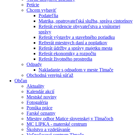
Petície
Chcem vybaviť
Podateľňa
Matrika, opatrovateľská služba, správa cintorínov
Referát evidencie obyvateľstva a vnútornej
správy
Referát výstavby a stavebného poriadku
Refrerát miestnych daní a poplatkov
Referát údržby a správy majetku mesta
Referát ekonomiky a rozpočtu
Referát životného prostredia
Odpady
Nakladanie s odpadom v meste Tlmače
Obchodná verejná súťaž
Občan
Aktuality
Kalendár akcií
Mestské noviny
Fotogaléria
Ponúka práce
Farské oznamy
Miestny odbor Matice slovenskej v Tlmačoch
MC LIPKA - materské centrum
Školstvo a vzdelávaníe
Voľnočasové centrum Tlmače