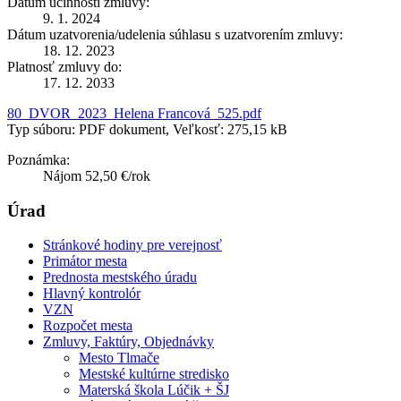
Dátum účinnosti zmluvy:
9. 1. 2024
Dátum uzatvorenia/udelenia súhlasu s uzatvorením zmluvy:
18. 12. 2023
Platnosť zmluvy do:
17. 12. 2033
80_DVOR_2023_Helena Francová_525.pdf
Typ súboru: PDF dokument, Veľkosť: 275,15 kB
Poznámka:
Nájom 52,50 €/rok
Úrad
Stránkové hodiny pre verejnosť
Primátor mesta
Prednosta mestského úradu
Hlavný kontrolór
VZN
Rozpočet mesta
Zmluvy, Faktúry, Objednávky
Mesto Tlmače
Mestské kultúrne stredisko
Materská škola Lúčik + ŠJ