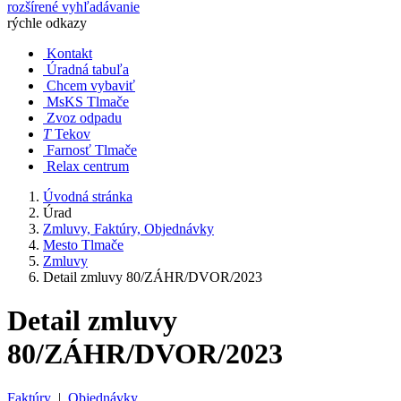
rozšírené vyhľadávanie
rýchle odkazy
Kontakt
Úradná tabuľa
Chcem vybaviť
MsKS Tlmače
Zvoz odpadu
T
Tekov
Farnosť Tlmače
Relax centrum
Úvodná stránka
Úrad
Zmluvy, Faktúry, Objednávky
Mesto Tlmače
Zmluvy
Detail zmluvy 80/ZÁHR/DVOR/2023
Detail zmluvy
80/ZÁHR/DVOR/2023
Faktúry
|
Objednávky