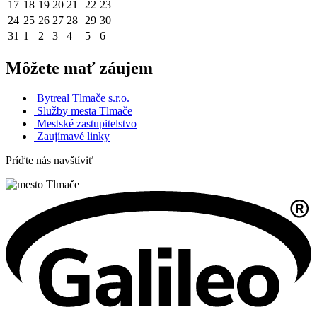
17
18
19
20
21
22
23
24
25
26
27
28
29
30
31
1
2
3
4
5
6
Môžete mať záujem
Bytreal Tlmače s.r.o.
Služby mesta Tlmače
Mestské zastupitelstvo
Zaujímavé linky
Príďte nás navštíviť