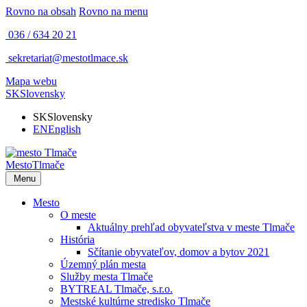
Rovno na obsah
Rovno na menu
036 / 634 20 21
sekretariat@mestotlmace.sk
Mapa webu
SK
Slovensky
SK
Slovensky
EN
English
Mesto
Tlmače
Menu
Mesto
O meste
Aktuálny prehľad obyvateľstva v meste Tlmače
História
Sčítanie obyvateľov, domov a bytov 2021
Územný plán mesta
Služby mesta Tlmače
BYTREAL Tlmače, s.r.o.
Mestské kultúrne stredisko Tlmače