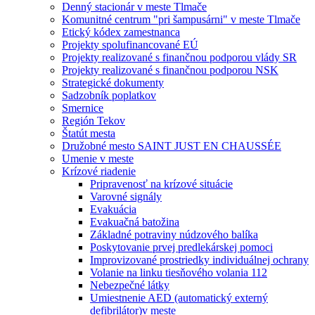
Denný stacionár v meste Tlmače
Komunitné centrum "pri šampusárni" v meste Tlmače
Etický kódex zamestnanca
Projekty spolufinancované EÚ
Projekty realizované s finančnou podporou vlády SR
Projekty realizované s finančnou podporou NSK
Strategické dokumenty
Sadzobník poplatkov
Smernice
Región Tekov
Štatút mesta
Družobné mesto SAINT JUST EN CHAUSSÉE
Umenie v meste
Krízové riadenie
Pripravenosť na krízové situácie
Varovné signály
Evakuácia
Evakuačná batožina
Základné potraviny núdzového balíka
Poskytovanie prvej predlekárskej pomoci
Improvizované prostriedky individuálnej ochrany
Volanie na linku tiesňového volania 112
Nebezpečné látky
Umiestnenie AED (automatický externý
defibrilátor)v meste