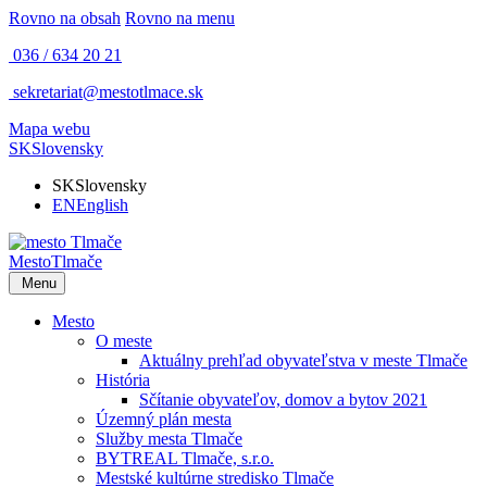
Rovno na obsah
Rovno na menu
036 / 634 20 21
sekretariat@mestotlmace.sk
Mapa webu
SK
Slovensky
SK
Slovensky
EN
English
Mesto
Tlmače
Menu
Mesto
O meste
Aktuálny prehľad obyvateľstva v meste Tlmače
História
Sčítanie obyvateľov, domov a bytov 2021
Územný plán mesta
Služby mesta Tlmače
BYTREAL Tlmače, s.r.o.
Mestské kultúrne stredisko Tlmače