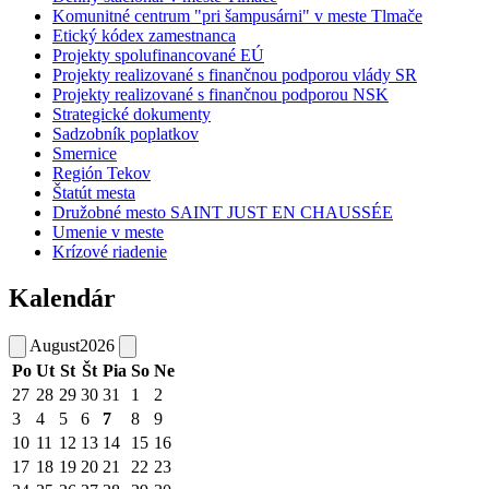
Komunitné centrum "pri šampusárni" v meste Tlmače
Etický kódex zamestnanca
Projekty spolufinancované EÚ
Projekty realizované s finančnou podporou vlády SR
Projekty realizované s finančnou podporou NSK
Strategické dokumenty
Sadzobník poplatkov
Smernice
Región Tekov
Štatút mesta
Družobné mesto SAINT JUST EN CHAUSSÉE
Umenie v meste
Krízové riadenie
Kalendár
August
2026
Po
Ut
St
Št
Pia
So
Ne
27
28
29
30
31
1
2
3
4
5
6
7
8
9
10
11
12
13
14
15
16
17
18
19
20
21
22
23