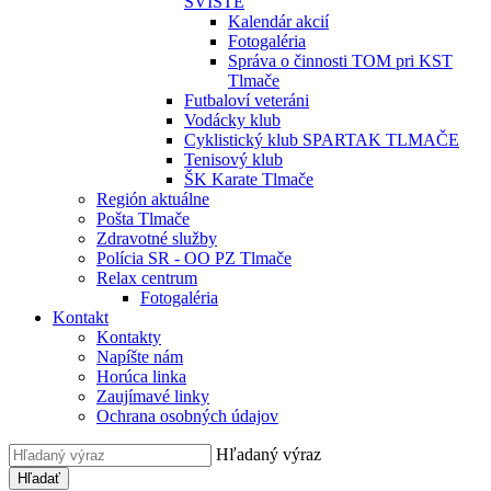
SVIŠTE
Kalendár akcií
Fotogaléria
Správa o činnosti TOM pri KST
Tlmače
Futbaloví veteráni
Vodácky klub
Cyklistický klub SPARTAK TLMAČE
Tenisový klub
ŠK Karate Tlmače
Región aktuálne
Pošta Tlmače
Zdravotné služby
Polícia SR - OO PZ Tlmače
Relax centrum
Fotogaléria
Kontakt
Kontakty
Napíšte nám
Horúca linka
Zaujímavé linky
Ochrana osobných údajov
Hľadaný výraz
Hľadať