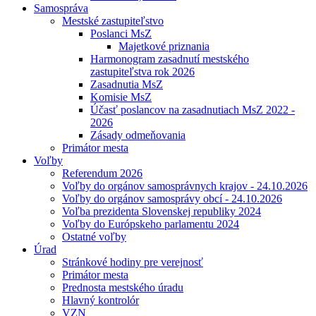
Samospráva
Mestské zastupiteľstvo
Poslanci MsZ
Majetkové priznania
Harmonogram zasadnutí mestského
zastupiteľstva rok 2026
Zasadnutia MsZ
Komisie MsZ
Účasť poslancov na zasadnutiach MsZ 2022 -
2026
Zásady odmeňovania
Primátor mesta
Voľby
Referendum 2026
Voľby do orgánov samosprávnych krajov - 24.10.2026
Voľby do orgánov samosprávy obcí - 24.10.2026
Voľba prezidenta Slovenskej republiky 2024
Voľby do Európskeho parlamentu 2024
Ostatné voľby
Úrad
Stránkové hodiny pre verejnosť
Primátor mesta
Prednosta mestského úradu
Hlavný kontrolór
VZN