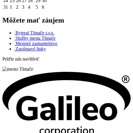
24
25
26
27
28
29
30
31
1
2
3
4
5
6
Môžete mať záujem
Bytreal Tlmače s.r.o.
Služby mesta Tlmače
Mestské zastupitelstvo
Zaujímavé linky
Príďte nás navštíviť