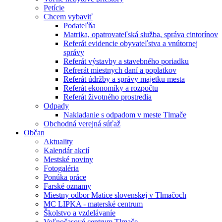
Petície
Chcem vybaviť
Podateľňa
Matrika, opatrovateľská služba, správa cintorínov
Referát evidencie obyvateľstva a vnútornej
správy
Referát výstavby a stavebného poriadku
Refrerát miestnych daní a poplatkov
Referát údržby a správy majetku mesta
Referát ekonomiky a rozpočtu
Referát životného prostredia
Odpady
Nakladanie s odpadom v meste Tlmače
Obchodná verejná súťaž
Občan
Aktuality
Kalendár akcií
Mestské noviny
Fotogaléria
Ponúka práce
Farské oznamy
Miestny odbor Matice slovenskej v Tlmačoch
MC LIPKA - materské centrum
Školstvo a vzdelávaníe
Voľnočasové centrum Tlmače