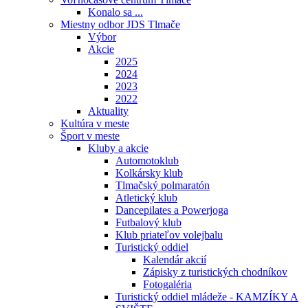
Konalo sa ...
Miestny odbor JDS Tlmače
Výbor
Akcie
2025
2024
2023
2022
Aktuality
Kultúra v meste
Šport v meste
Kluby a akcie
Automotoklub
Kolkársky klub
Tlmačský polmaratón
Atletický klub
Dancepilates a Powerjoga
Futbalový klub
Klub priateľov volejbalu
Turistický oddiel
Kalendár akcií
Zápisky z turistických chodníkov
Fotogaléria
Turistický oddiel mládeže - KAMZÍKY A