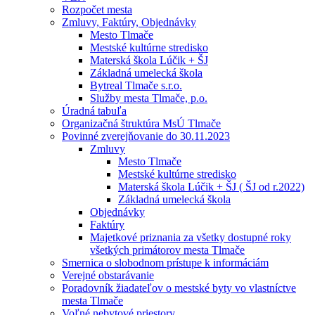
Rozpočet mesta
Zmluvy, Faktúry, Objednávky
Mesto Tlmače
Mestské kultúrne stredisko
Materská škola Lúčik + ŠJ
Základná umelecká škola
Bytreal Tlmače s.r.o.
Služby mesta Tlmače, p.o.
Úradná tabuľa
Organizačná štruktúra MsÚ Tlmače
Povinné zverejňovanie do 30.11.2023
Zmluvy
Mesto Tlmače
Mestské kultúrne stredisko
Materská škola Lúčik + ŠJ ( ŠJ od r.2022)
Základná umelecká škola
Objednávky
Faktúry
Majetkové priznania za všetky dostupné roky
všetkých primátorov mesta Tlmače
Smernica o slobodnom prístupe k informáciám
Verejné obstarávanie
Poradovník žiadateľov o mestské byty vo vlastníctve
mesta Tlmače
Voľné nebytové priestory