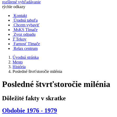
rozšírené vyhľadávanie
rýchle odkazy
Kontakt
Úradná tabuľa
Chcem vybaviť
MsKS Tlmače
Zvoz odpadu
T
Tekov
Farnosť Tlmače
Relax centrum
Úvodná stránka
Mesto
História
Posledné štvrťstoročie milénia
Posledné štvrťstoročie milénia
Dôležité fakty v skratke
Obdobie 1976 - 1979