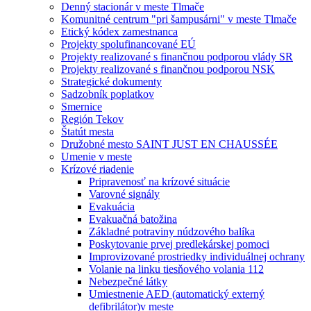
Denný stacionár v meste Tlmače
Komunitné centrum "pri šampusárni" v meste Tlmače
Etický kódex zamestnanca
Projekty spolufinancované EÚ
Projekty realizované s finančnou podporou vlády SR
Projekty realizované s finančnou podporou NSK
Strategické dokumenty
Sadzobník poplatkov
Smernice
Región Tekov
Štatút mesta
Družobné mesto SAINT JUST EN CHAUSSÉE
Umenie v meste
Krízové riadenie
Pripravenosť na krízové situácie
Varovné signály
Evakuácia
Evakuačná batožina
Základné potraviny núdzového balíka
Poskytovanie prvej predlekárskej pomoci
Improvizované prostriedky individuálnej ochrany
Volanie na linku tiesňového volania 112
Nebezpečné látky
Umiestnenie AED (automatický externý
defibrilátor)v meste