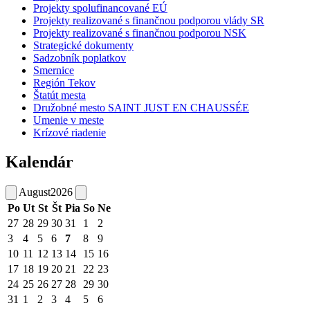
Projekty spolufinancované EÚ
Projekty realizované s finančnou podporou vlády SR
Projekty realizované s finančnou podporou NSK
Strategické dokumenty
Sadzobník poplatkov
Smernice
Región Tekov
Štatút mesta
Družobné mesto SAINT JUST EN CHAUSSÉE
Umenie v meste
Krízové riadenie
Kalendár
August
2026
Po
Ut
St
Št
Pia
So
Ne
27
28
29
30
31
1
2
3
4
5
6
7
8
9
10
11
12
13
14
15
16
17
18
19
20
21
22
23
24
25
26
27
28
29
30
31
1
2
3
4
5
6