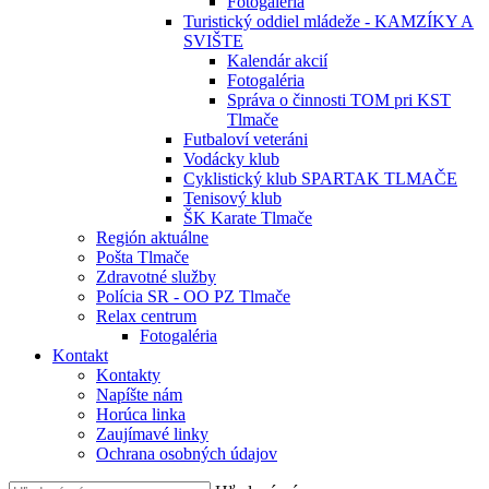
Fotogaléria
Turistický oddiel mládeže - KAMZÍKY A
SVIŠTE
Kalendár akcií
Fotogaléria
Správa o činnosti TOM pri KST
Tlmače
Futbaloví veteráni
Vodácky klub
Cyklistický klub SPARTAK TLMAČE
Tenisový klub
ŠK Karate Tlmače
Región aktuálne
Pošta Tlmače
Zdravotné služby
Polícia SR - OO PZ Tlmače
Relax centrum
Fotogaléria
Kontakt
Kontakty
Napíšte nám
Horúca linka
Zaujímavé linky
Ochrana osobných údajov