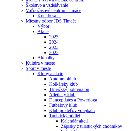
Školstvo a vzdelávaníe
Voľnočasové centrum Tlmače
Konalo sa ...
Miestny odbor JDS Tlmače
Výbor
Akcie
2025
2024
2023
2022
Aktuality
Kultúra v meste
Šport v meste
Kluby a akcie
Automotoklub
Kolkársky klub
Tlmačský polmaratón
Atletický klub
Dancepilates a Powerjoga
Futbalový klub
Klub priateľov volejbalu
Turistický oddiel
Kalendár akcií
Zápisky z turistických chodníkov