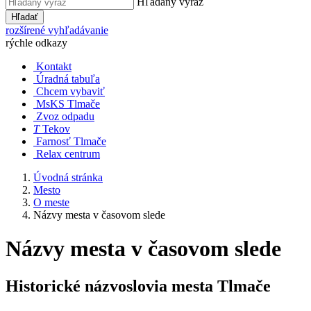
Hľadaný výraz
Hľadať
rozšírené vyhľadávanie
rýchle odkazy
Kontakt
Úradná tabuľa
Chcem vybaviť
MsKS Tlmače
Zvoz odpadu
T
Tekov
Farnosť Tlmače
Relax centrum
Úvodná stránka
Mesto
O meste
Názvy mesta v časovom slede
Názvy mesta v časovom slede
Historické názvoslovia mesta Tlmače