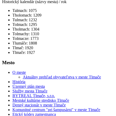
Historický kalendár (názvy mesta) / rok
Talmach: 1075
Tholomach: 1209
Tulmach: 1232
Tolmach: 1295
Tholmach: 1304
Tolmachy: 1310
Tolmacze: 1773
Tlumáče: 1808
Tlmač: 1920
Tlmače: 1927
Mesto
O meste
Aktuálny prehľad obyvateľstva v meste Tlmače
História
Územný plán mesta
Služby mesta Tlmače
BYTREAL Tlmače, s.r.o.
Mestské kultúrne stredisko Tlmače
Denný stacionár v meste Tlmače
Komunitné centrum "pri šampusárni" v meste Tlmače
Etický kódex zamestnanca