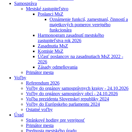
Samospráva
Mestské zastupiteľstvo
Poslanci MsZ
Oznámenie funkcií, zamestnaní, činností a
majetkových pomerov verejného
funkcionára
Harmonogram zasadnutí mestského
zastupiteľstva rok 2026
Zasadnutia MsZ
Komisie MsZ
Účasť poslancov na zasadnutiach MsZ 2022 -
2026
Zásady odmeňovania
Primátor mesta
Voľby
Referendum 2026
Voľby do orgánov samosprávnych krajov - 24.10.2026
Voľby do orgánov samosprávy obcí - 24.10.2026
Voľba prezidenta Slovenskej republiky 2024
Voľby do Európskeho parlamentu 2024
Ostatné voľby
Úrad
Stránkové hodiny pre verejnosť
Primátor mesta
Prednosta mestského úradu