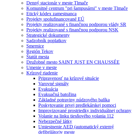
Denný stacionár v meste Tlmače
Komunitné centrum "pri šampusárni" v meste Tlmače
Etický kódex zamestnanca
Projekty spolufinancované EÚ
Projekty realizované s finančnou podporou vlády SR
Projekty realizované s finančnou podporou NSK
Strategické dokumenty
Sadzobník poplatkov
Smernice
Región Tekov
Štatút mesta
Družobné mesto SAINT JUST EN CHAUSSÉE
Umenie v meste
Krízové riadenie
Pripravenosť na krízové situácie
Varovné signály
Evakuácia
Evakuačná batožina
Základné potraviny núdzového balíka
Poskytovanie prvej predlekárskej pomoci
Improvizované prostriedky individuálnej ochrany
Volanie na linku tiesňového volania 112
Nebezpečné látky
Umiestnenie AED (automatický externý
defibrilátor)v meste