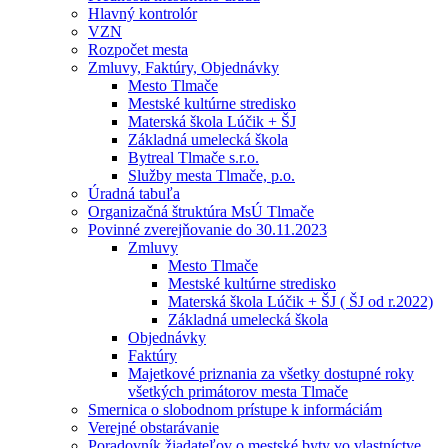
Hlavný kontrolór
VZN
Rozpočet mesta
Zmluvy, Faktúry, Objednávky
Mesto Tlmače
Mestské kultúrne stredisko
Materská škola Lúčik + ŠJ
Základná umelecká škola
Bytreal Tlmače s.r.o.
Služby mesta Tlmače, p.o.
Úradná tabuľa
Organizačná štruktúra MsÚ Tlmače
Povinné zverejňovanie do 30.11.2023
Zmluvy
Mesto Tlmače
Mestské kultúrne stredisko
Materská škola Lúčik + ŠJ ( ŠJ od r.2022)
Základná umelecká škola
Objednávky
Faktúry
Majetkové priznania za všetky dostupné roky
všetkých primátorov mesta Tlmače
Smernica o slobodnom prístupe k informáciám
Verejné obstarávanie
Poradovník žiadateľov o mestské byty vo vlastníctve