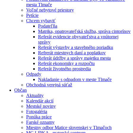
mesta Tlmače
Voľné nebytové priestory
Petície
Chcem vybaviť
Podateľňa
Matrika, opatrovateľská služba, správa cintorínov
Referát evidencie obyvateľstva a vnútornej
správy
Referát výstavby a stavebného poriadku
Refrerát miestnych daní a poplatkov
Referát údržby a správy majetku mesta
Referát ekonomiky a rozpočtu
Referát životného prostredia
Odpady
Nakladanie s odpadom v meste Tlmače
Obchodná verejná súťaž
Občan
Aktuality
Kalendár akcií
Mestské noviny
Fotogaléria
Ponúka práce
Farské oznamy
Miestny odbor Matice slovenskej v Tlmačoch
MC LIPKA - materské centrum