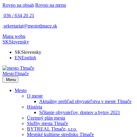
Rovno na obsah
Rovno na menu
036 / 634 20 21
sekretariat@mestotlmace.sk
Mapa webu
SK
Slovensky
SK
Slovensky
EN
English
Mesto
Tlmače
Menu
Mesto
O meste
Aktuálny prehľad obyvateľstva v meste Tlmače
História
Sčítanie obyvateľov, domov a bytov 2021
Územný plán mesta
Služby mesta Tlmače
BYTREAL Tlmače, s.r.o.
Mestské kultúrne stredisko Tlmače