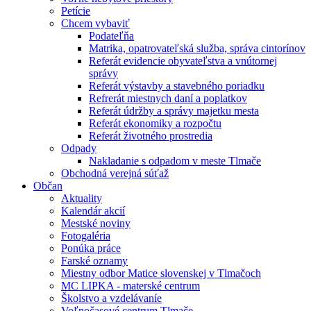
Petície
Chcem vybaviť
Podateľňa
Matrika, opatrovateľská služba, správa cintorínov
Referát evidencie obyvateľstva a vnútornej
správy
Referát výstavby a stavebného poriadku
Refrerát miestnych daní a poplatkov
Referát údržby a správy majetku mesta
Referát ekonomiky a rozpočtu
Referát životného prostredia
Odpady
Nakladanie s odpadom v meste Tlmače
Obchodná verejná súťaž
Občan
Aktuality
Kalendár akcií
Mestské noviny
Fotogaléria
Ponúka práce
Farské oznamy
Miestny odbor Matice slovenskej v Tlmačoch
MC LIPKA - materské centrum
Školstvo a vzdelávaníe
Voľnočasové centrum Tlmače