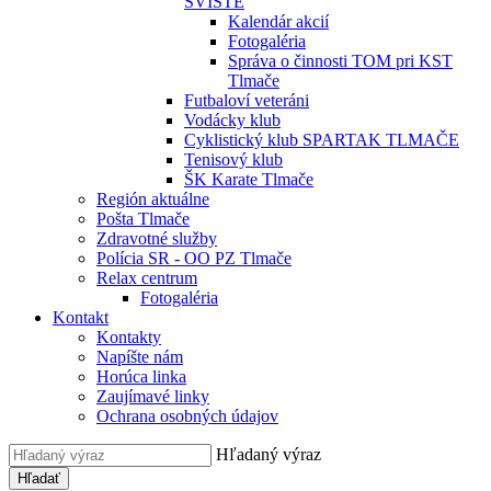
SVIŠTE
Kalendár akcií
Fotogaléria
Správa o činnosti TOM pri KST
Tlmače
Futbaloví veteráni
Vodácky klub
Cyklistický klub SPARTAK TLMAČE
Tenisový klub
ŠK Karate Tlmače
Región aktuálne
Pošta Tlmače
Zdravotné služby
Polícia SR - OO PZ Tlmače
Relax centrum
Fotogaléria
Kontakt
Kontakty
Napíšte nám
Horúca linka
Zaujímavé linky
Ochrana osobných údajov
Hľadaný výraz
Hľadať