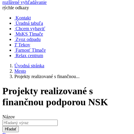
rozšírené vyhľadávanie
rýchle odkazy
Kontakt
Úradná tabuľa
Chcem vybaviť
MsKS Tlmače
Zvoz odpadu
T
Tekov
Farnosť Tlmače
Relax centrum
Úvodná stránka
Mesto
Projekty realizované s finančnou...
Projekty realizované s
finančnou podporou NSK
Názov
Hľadať