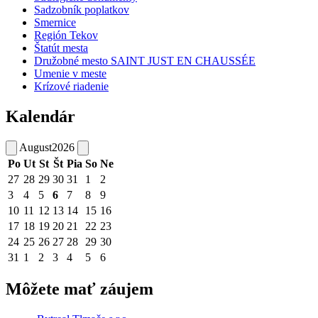
Sadzobník poplatkov
Smernice
Región Tekov
Štatút mesta
Družobné mesto SAINT JUST EN CHAUSSÉE
Umenie v meste
Krízové riadenie
Kalendár
August
2026
Po
Ut
St
Št
Pia
So
Ne
27
28
29
30
31
1
2
3
4
5
6
7
8
9
10
11
12
13
14
15
16
17
18
19
20
21
22
23
24
25
26
27
28
29
30
31
1
2
3
4
5
6
Môžete mať záujem