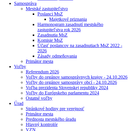
Samospráva
Mestské zastupiteľstvo
Poslanci MsZ
Majetkové priznania
Harmonogram zasadnutí mestského
zastupiteľstva rok 2026
Zasadnutia MsZ
Komisie MsZ
Účasť poslancov na zasadnutiach MsZ 2022 -
2026
Zásady odmeňovania
Primátor mesta
Voľby
Referendum 2026
Voľby do orgánov samosprávnych krajov - 24.10.2026
Voľby do orgánov samosprávy obcí - 24.10.2026
Voľba prezidenta Slovenskej republiky 2024
Voľby do Európskeho parlamentu 2024
Ostatné voľby
Úrad
Stránkové hodiny pre verejnosť
Primátor mesta
Prednosta mestského úradu
Hlavný kontrolór
VZN