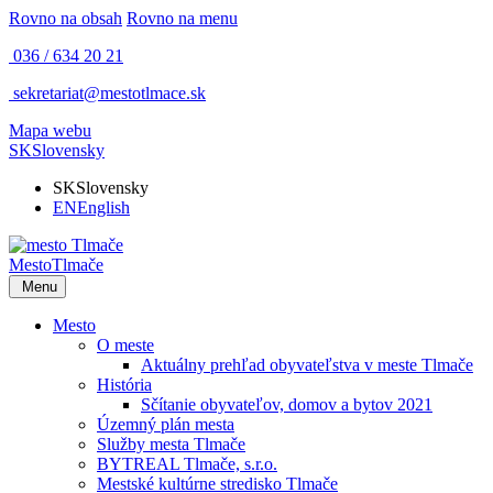
Rovno na obsah
Rovno na menu
036 / 634 20 21
sekretariat@mestotlmace.sk
Mapa webu
SK
Slovensky
SK
Slovensky
EN
English
Mesto
Tlmače
Menu
Mesto
O meste
Aktuálny prehľad obyvateľstva v meste Tlmače
História
Sčítanie obyvateľov, domov a bytov 2021
Územný plán mesta
Služby mesta Tlmače
BYTREAL Tlmače, s.r.o.
Mestské kultúrne stredisko Tlmače