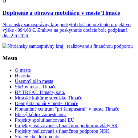
D
Doplnenie a obnova mobiliáru v meste Tlmače
Nitriansky samosprávny kraj poskytol dotáciu pre tento projekt vo
výške 4994,60 €. Zmluva na poskytnutie dotácie bola podpísaná
dňa 2.6.2026.
Mesto
O meste
História
Územný plán mesta
Služby mesta Tlmače
BYTREAL Tlmače, s.r.o.
Mestské kultúrne stredisko Tlmače
Denný stacionár v meste Tlmače
Komunitné centrum "pri šampusárni" v meste Tlmače
Etický kódex zamestnanca
Projekty spolufinancované EÚ
Projekty realizované s finančnou podporou vlády SR
Projekty realizované s finančnou podporou NSK
Strategické dokumenty