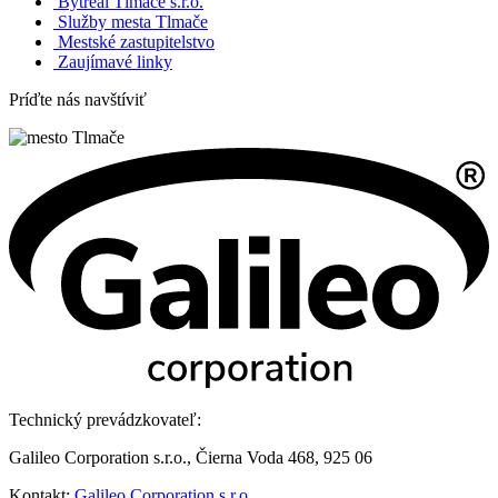
Bytreal Tlmače s.r.o.
Služby mesta Tlmače
Mestské zastupitelstvo
Zaujímavé linky
Príďte nás navštíviť
Technický prevádzkovateľ:
Galileo Corporation s.r.o., Čierna Voda 468, 925 06
Kontakt:
Galileo Corporation s.r.o.