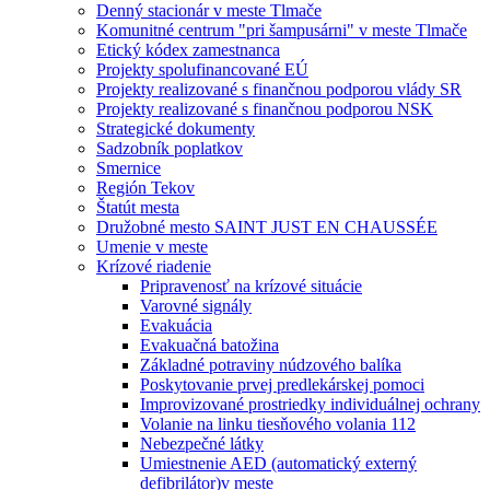
Denný stacionár v meste Tlmače
Komunitné centrum "pri šampusárni" v meste Tlmače
Etický kódex zamestnanca
Projekty spolufinancované EÚ
Projekty realizované s finančnou podporou vlády SR
Projekty realizované s finančnou podporou NSK
Strategické dokumenty
Sadzobník poplatkov
Smernice
Región Tekov
Štatút mesta
Družobné mesto SAINT JUST EN CHAUSSÉE
Umenie v meste
Krízové riadenie
Pripravenosť na krízové situácie
Varovné signály
Evakuácia
Evakuačná batožina
Základné potraviny núdzového balíka
Poskytovanie prvej predlekárskej pomoci
Improvizované prostriedky individuálnej ochrany
Volanie na linku tiesňového volania 112
Nebezpečné látky
Umiestnenie AED (automatický externý
defibrilátor)v meste