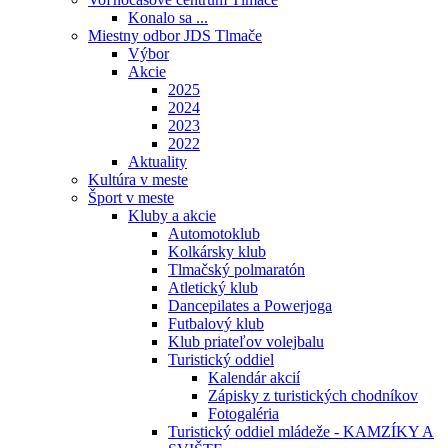
Konalo sa ...
Miestny odbor JDS Tlmače
Výbor
Akcie
2025
2024
2023
2022
Aktuality
Kultúra v meste
Šport v meste
Kluby a akcie
Automotoklub
Kolkársky klub
Tlmačský polmaratón
Atletický klub
Dancepilates a Powerjoga
Futbalový klub
Klub priateľov volejbalu
Turistický oddiel
Kalendár akcií
Zápisky z turistických chodníkov
Fotogaléria
Turistický oddiel mládeže - KAMZÍKY A