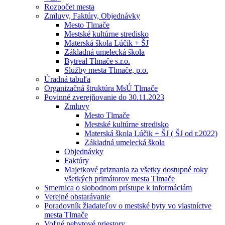
Rozpočet mesta
Zmluvy, Faktúry, Objednávky
Mesto Tlmače
Mestské kultúrne stredisko
Materská škola Lúčik + ŠJ
Základná umelecká škola
Bytreal Tlmače s.r.o.
Služby mesta Tlmače, p.o.
Úradná tabuľa
Organizačná štruktúra MsÚ Tlmače
Povinné zverejňovanie do 30.11.2023
Zmluvy
Mesto Tlmače
Mestské kultúrne stredisko
Materská škola Lúčik + ŠJ ( ŠJ od r.2022)
Základná umelecká škola
Objednávky
Faktúry
Majetkové priznania za všetky dostupné roky
všetkých primátorov mesta Tlmače
Smernica o slobodnom prístupe k informáciám
Verejné obstarávanie
Poradovník žiadateľov o mestské byty vo vlastníctve
mesta Tlmače
Voľné nebytové priestory