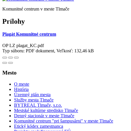
Komunitné centrum v meste Tlmače
Prílohy
Plagát Komunitné centrum
OP LZ plagat_KC.pdf
Typ súboru: PDF dokument, Veľkosť: 132,46 kB
Mesto
O meste
História
Územný plán mesta
Služby mesta Tlmače
BYTREAL Tlmače, s.r.o.
Mestské kultúrne stredisko Tlmače
Denný stacionár v meste Tlmače
Komunitné centrum "pri šampusárni" v meste Tlmače
Etický kódex zamestnanca