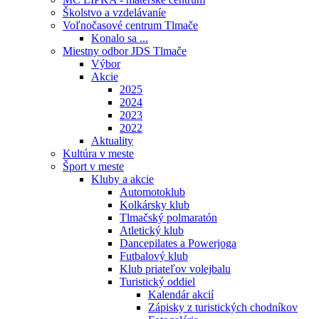
Školstvo a vzdelávaníe
Voľnočasové centrum Tlmače
Konalo sa ...
Miestny odbor JDS Tlmače
Výbor
Akcie
2025
2024
2023
2022
Aktuality
Kultúra v meste
Šport v meste
Kluby a akcie
Automotoklub
Kolkársky klub
Tlmačský polmaratón
Atletický klub
Dancepilates a Powerjoga
Futbalový klub
Klub priateľov volejbalu
Turistický oddiel
Kalendár akcií
Zápisky z turistických chodníkov