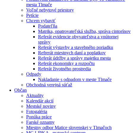
mesta Tlmače
Voľné nebytové priestory
Petície
Chcem vybaviť
Podateľňa
Matrika, opatrovateľská služba, správa cintorínov
Referát evidencie obyvateľstva a vnútornej
správy
Referát výstavby a stavebného poriadku
Refrerát miestnych daní a poplatkov
Referát údržby a správy majetku mesta
Referát ekonomiky a rozpočtu
Referát životného prostredia
Odpady
Nakladanie s odpadom v meste Tlmače
Obchodná verejná súťaž
Občan
Aktuality
Kalendár akcií
Mestské noviny
Fotogaléria
Ponúka práce
Farské oznamy
Miestny odbor Matice slovenskej v Tlmačoch
MC LIPKA - materské centrum