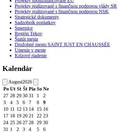
Projekty spolufinancované EÚ
Projekty realizované s finančnou podporou vlády SR
Projekty realizované s finančnou podporou NSK
Strategické dokumenty
Sadzobník poplatkov
Smernice
Región Tekov
Štatút mesta
Družobné mesto SAINT JUST EN CHAUSSÉE
Umenie v meste
Krízové riadenie
Kalendár
August
2026
Po
Ut
St
Št
Pia
So
Ne
27
28
29
30
31
1
2
3
4
5
6
7
8
9
10
11
12
13
14
15
16
17
18
19
20
21
22
23
24
25
26
27
28
29
30
31
1
2
3
4
5
6