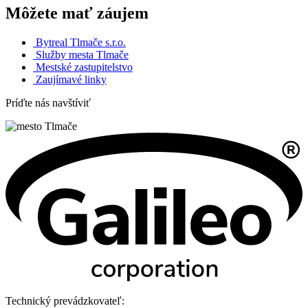
Môžete mať záujem
Bytreal Tlmače s.r.o.
Služby mesta Tlmače
Mestské zastupitelstvo
Zaujímavé linky
Príďte nás navštíviť
Technický prevádzkovateľ: