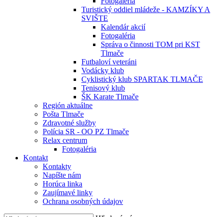
Fotogaléria
Turistický oddiel mládeže - KAMZÍKY A
SVIŠTE
Kalendár akcií
Fotogaléria
Správa o činnosti TOM pri KST
Tlmače
Futbaloví veteráni
Vodácky klub
Cyklistický klub SPARTAK TLMAČE
Tenisový klub
ŠK Karate Tlmače
Región aktuálne
Pošta Tlmače
Zdravotné služby
Polícia SR - OO PZ Tlmače
Relax centrum
Fotogaléria
Kontakt
Kontakty
Napíšte nám
Horúca linka
Zaujímavé linky
Ochrana osobných údajov