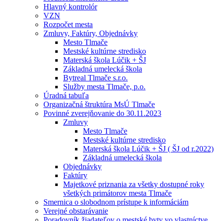
Hlavný kontrolór
VZN
Rozpočet mesta
Zmluvy, Faktúry, Objednávky
Mesto Tlmače
Mestské kultúrne stredisko
Materská škola Lúčik + ŠJ
Základná umelecká škola
Bytreal Tlmače s.r.o.
Služby mesta Tlmače, p.o.
Úradná tabuľa
Organizačná štruktúra MsÚ Tlmače
Povinné zverejňovanie do 30.11.2023
Zmluvy
Mesto Tlmače
Mestské kultúrne stredisko
Materská škola Lúčik + ŠJ ( ŠJ od r.2022)
Základná umelecká škola
Objednávky
Faktúry
Majetkové priznania za všetky dostupné roky
všetkých primátorov mesta Tlmače
Smernica o slobodnom prístupe k informáciám
Verejné obstarávanie
Poradovník žiadateľov o mestské byty vo vlastníctve