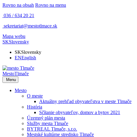
Rovno na obsah
Rovno na menu
036 / 634 20 21
sekretariat@mestotlmace.sk
Mapa webu
SK
Slovensky
SK
Slovensky
EN
English
Mesto
Tlmače
Menu
Mesto
O meste
Aktuálny prehľad obyvateľstva v meste Tlmače
História
Sčítanie obyvateľov, domov a bytov 2021
Územný plán mesta
Služby mesta Tlmače
BYTREAL Tlmače, s.r.o.
Mestské kultúrne stredisko Tlmače