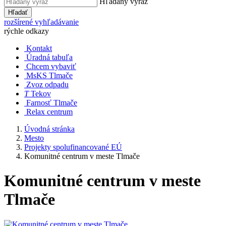
Hľadaný výraz
Hľadať
rozšírené vyhľadávanie
rýchle odkazy
Kontakt
Úradná tabuľa
Chcem vybaviť
MsKS Tlmače
Zvoz odpadu
T
Tekov
Farnosť Tlmače
Relax centrum
Úvodná stránka
Mesto
Projekty spolufinancované EÚ
Komunitné centrum v meste Tlmače
Komunitné centrum v meste
Tlmače