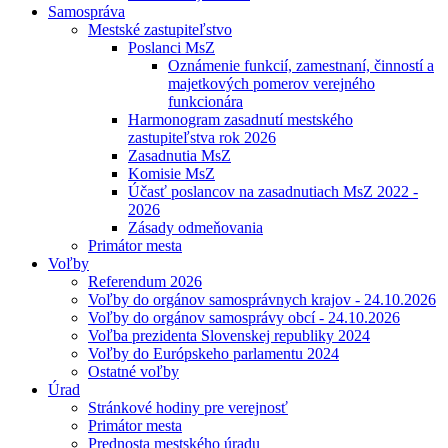
Samospráva
Mestské zastupiteľstvo
Poslanci MsZ
Oznámenie funkcií, zamestnaní, činností a
majetkových pomerov verejného
funkcionára
Harmonogram zasadnutí mestského
zastupiteľstva rok 2026
Zasadnutia MsZ
Komisie MsZ
Účasť poslancov na zasadnutiach MsZ 2022 -
2026
Zásady odmeňovania
Primátor mesta
Voľby
Referendum 2026
Voľby do orgánov samosprávnych krajov - 24.10.2026
Voľby do orgánov samosprávy obcí - 24.10.2026
Voľba prezidenta Slovenskej republiky 2024
Voľby do Európskeho parlamentu 2024
Ostatné voľby
Úrad
Stránkové hodiny pre verejnosť
Primátor mesta
Prednosta mestského úradu