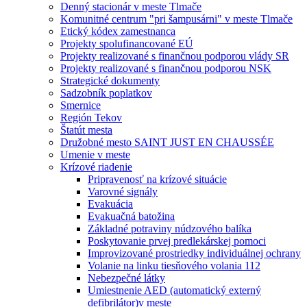
Denný stacionár v meste Tlmače
Komunitné centrum "pri šampusárni" v meste Tlmače
Etický kódex zamestnanca
Projekty spolufinancované EÚ
Projekty realizované s finančnou podporou vlády SR
Projekty realizované s finančnou podporou NSK
Strategické dokumenty
Sadzobník poplatkov
Smernice
Región Tekov
Štatút mesta
Družobné mesto SAINT JUST EN CHAUSSÉE
Umenie v meste
Krízové riadenie
Pripravenosť na krízové situácie
Varovné signály
Evakuácia
Evakuačná batožina
Základné potraviny núdzového balíka
Poskytovanie prvej predlekárskej pomoci
Improvizované prostriedky individuálnej ochrany
Volanie na linku tiesňového volania 112
Nebezpečné látky
Umiestnenie AED (automatický externý
defibrilátor)v meste