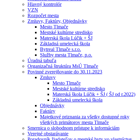
Hlavný kontrolór
VZN
Rozpočet mesta
Zmluvy, Faktúry, Objednávky
Mesto Tlmače
Mestské kultúrne stredisko
Materská škola Lúčik + ŠJ
Základná umelecká škola
Bytreal Tlmače s.r.o.
Služby mesta Tlmače, p.o.
Úradná tabuľa
Organizačná štruktúra MsÚ Tlmače
Povinné zverejňovanie do 30.11.2023
Zmluvy
Mesto Tlmače
Mestské kultúrne stredisko
Materská škola Lúčik + ŠJ ( ŠJ od r.2022)
Základná umelecká škola
Objednávky
Faktúry
Majetkové priznania za všetky dostupné roky
všetkých primátorov mesta Tlmače
Smernica o slobodnom prístupe k informáciám
Verejné obstarávanie
Poradovník žiadateľov o mestské byty vo vlastníctve