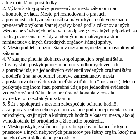
a iné materiálne prostriedky.
2. Výkon štátnej správy prenesený na mesto zákonom riadi
a kontroluje vláda. Mesto pri rozhodovaní o právach
a povinnostiach fyzických osôb a právnických osôb vo veciach
preneseného výkonu štátnej správy koná podľa zákonov a iných
všeobecne záväzných právnych predpisov; v ostatných prípadoch sa
riadi aj uzneseniami vlády a internými normatívnymi aktmi
ministerstiev a iných ústredných orgánov štátnej správy.
3. Mesto podlieha dozoru štátu v rozsahu vymedzenom osobitnými
zákonmi.
4. V záujme plnenia úloh mesto spolupracuje s orgánmi štátu.
Orgány štátu poskytujú mestu pomoc v odborných veciach
a potrebné údaje z jednotlivých evidencií vedených orgánmi štátu
a podieľajú sa na odbornej príprave zamestnancov mesta
a poslancov obecných zastupiteľstiev (ďalej len "poslanec"). Mesto
poskytuje orgánom štátu potrebné údaje pre jednotlivé evidencie
vedené orgánmi štátu alebo pre úradné konania v rozsahu
vymedzenom osobitnými zákonmi.
5. Štát v spolupráci s mestom zabezpečuje ochranu hodnôt
a záujmov všeobecného významu vrátane podrobnej inventarizácie
prírodných, krajinných a kultúrnych hodnôt v katastri mesta, ako aj
vyhodnotenie jej prírodného a životného prostredia.
6. Mesto poskytuje súčinnosť pri zabezpečovaní kancelárskych
priestorov a iných nebytových priestorov pre štátny orgán, ktorý má
na jeho území sídlo alebo pracovisko.