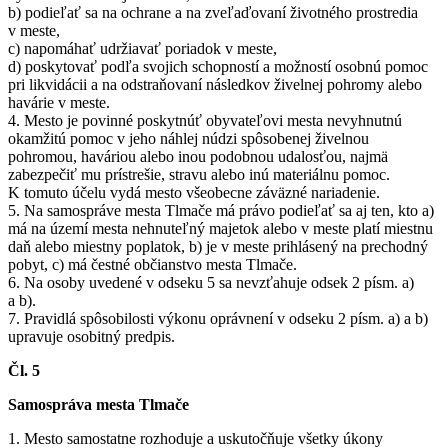
b) podieľať sa na ochrane a na zveľaďovaní životného prostredia
v meste,
c) napomáhať udržiavať poriadok v meste,
d) poskytovať podľa svojich schopností a možností osobnú pomoc
pri likvidácii a na odstraňovaní následkov živelnej pohromy alebo
havárie v meste.
4. Mesto je povinné poskytnúť obyvateľovi mesta nevyhnutnú
okamžitú pomoc v jeho náhlej núdzi spôsobenej živelnou
pohromou, haváriou alebo inou podobnou udalosťou, najmä
zabezpečiť mu prístrešie, stravu alebo inú materiálnu pomoc.
K tomuto účelu vydá mesto všeobecne záväzné nariadenie.
5. Na samospráve mesta Tlmače má právo podieľať sa aj ten, kto a)
má na území mesta nehnuteľný majetok alebo v meste platí miestnu
daň alebo miestny poplatok, b) je v meste prihlásený na prechodný
pobyt, c) má čestné občianstvo mesta Tlmače.
6. Na osoby uvedené v odseku 5 sa nevzťahuje odsek 2 písm. a)
a b).
7. Pravidlá spôsobilosti výkonu oprávnení v odseku 2 písm. a) a b)
upravuje osobitný predpis.
Čl. 5
Samospráva mesta Tlmače
1. Mesto samostatne rozhoduje a uskutočňuje všetky úkony