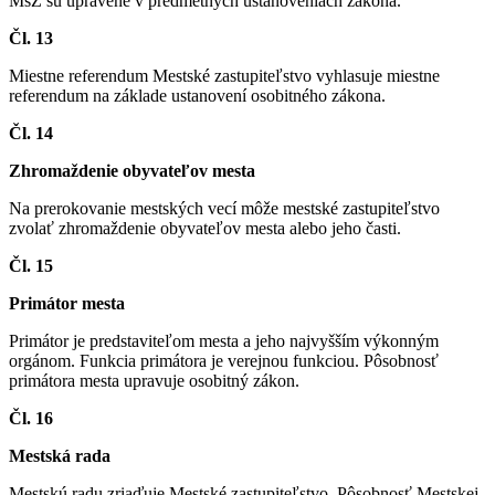
MsZ sú upravené v predmetných ustanoveniach zákona.
Čl. 13
Miestne referendum Mestské zastupiteľstvo vyhlasuje miestne
referendum na základe ustanovení osobitného zákona.
Čl. 14
Zhromaždenie obyvateľov mesta
Na prerokovanie mestských vecí môže mestské zastupiteľstvo
zvolať zhromaždenie obyvateľov mesta alebo jeho časti.
Čl. 15
Primátor mesta
Primátor je predstaviteľom mesta a jeho najvyšším výkonným
orgánom. Funkcia primátora je verejnou funkciou. Pôsobnosť
primátora mesta upravuje osobitný zákon.
Čl. 16
Mestská rada
Mestskú radu zriaďuje Mestské zastupiteľstvo. Pôsobnosť Mestskej