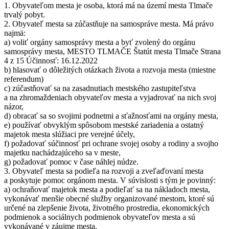
1. Obyvateľom mesta je osoba, ktorá má na území mesta Tlmače
trvalý pobyt.
2. Obyvateľ mesta sa zúčastňuje na samospráve mesta. Má právo
najmä:
a) voliť orgány samosprávy mesta a byť zvolený do orgánu
samosprávy mesta, MESTO TLMAČE Štatút mesta Tlmače Strana
4 z 15 Účinnosť: 16.12.2022
b) hlasovať o dôležitých otázkach života a rozvoja mesta (miestne
referendum)
c) zúčastňovať sa na zasadnutiach mestského zastupiteľstva
a na zhromaždeniach obyvateľov mesta a vyjadrovať na nich svoj
názor,
d) obracať sa so svojimi podnetmi a sťažnosťami na orgány mesta,
e) používať obvyklým spôsobom mestské zariadenia a ostatný
majetok mesta slúžiaci pre verejné účely,
f) požadovať súčinnosť pri ochrane svojej osoby a rodiny a svojho
majetku nachádzajúceho sa v meste,
g) požadovať pomoc v čase náhlej núdze.
3. Obyvateľ mesta sa podieľa na rozvoji a zveľaďovaní mesta
a poskytuje pomoc orgánom mesta. V súvislosti s tým je povinný:
a) ochraňovať majetok mesta a podieľať sa na nákladoch mesta,
vykonávať menšie obecné služby organizované mestom, ktoré sú
určené na zlepšenie života, životného prostredia, ekonomických
podmienok a sociálnych podmienok obyvateľov mesta a sú
vykonávané v záujme mesta,