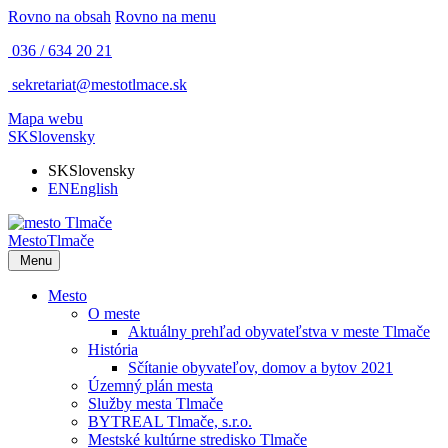
Rovno na obsah
Rovno na menu
036 / 634 20 21
sekretariat@mestotlmace.sk
Mapa webu
SK
Slovensky
SK
Slovensky
EN
English
Mesto
Tlmače
Menu
Mesto
O meste
Aktuálny prehľad obyvateľstva v meste Tlmače
História
Sčítanie obyvateľov, domov a bytov 2021
Územný plán mesta
Služby mesta Tlmače
BYTREAL Tlmače, s.r.o.
Mestské kultúrne stredisko Tlmače