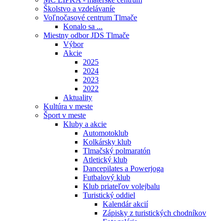
Školstvo a vzdelávaníe
Voľnočasové centrum Tlmače
Konalo sa ...
Miestny odbor JDS Tlmače
Výbor
Akcie
2025
2024
2023
2022
Aktuality
Kultúra v meste
Šport v meste
Kluby a akcie
Automotoklub
Kolkársky klub
Tlmačský polmaratón
Atletický klub
Dancepilates a Powerjoga
Futbalový klub
Klub priateľov volejbalu
Turistický oddiel
Kalendár akcií
Zápisky z turistických chodníkov