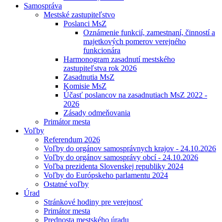
Samospráva
Mestské zastupiteľstvo
Poslanci MsZ
Oznámenie funkcií, zamestnaní, činností a
majetkových pomerov verejného
funkcionára
Harmonogram zasadnutí mestského
zastupiteľstva rok 2026
Zasadnutia MsZ
Komisie MsZ
Účasť poslancov na zasadnutiach MsZ 2022 -
2026
Zásady odmeňovania
Primátor mesta
Voľby
Referendum 2026
Voľby do orgánov samosprávnych krajov - 24.10.2026
Voľby do orgánov samosprávy obcí - 24.10.2026
Voľba prezidenta Slovenskej republiky 2024
Voľby do Európskeho parlamentu 2024
Ostatné voľby
Úrad
Stránkové hodiny pre verejnosť
Primátor mesta
Prednosta mestského úradu