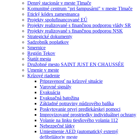
Denný stacionár v meste Tlmače
Komunitné centrum "pri šampusárni" v meste Tlmače
Etický kódex zamestnanca
Projekty spolufinancované EÚ
Projekty realizované s finančnou podporou vlády SR
Projekty realizované s finančnou podporou NSK
Strategické dokumenty
Sadzobník poplatkov
Smernice
Región Tekov
Štatút mesta
Družobné mesto SAINT JUST EN CHAUSSÉE
Umenie v meste
Krízové riadenie
Pripravenosť na krízové situácie
Varovné signály
Evakuácia
Evakuačná batožina
Základné potraviny núdzového balíka
Poskytovanie prvej predlekárskej pomoci
Improvizované prostriedky individuálnej ochrany
Volanie na linku tiesňového volania 112
Nebezpečné látky
Umiestnenie AED (automatický externý
defibrilátor)v meste