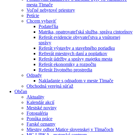
mesta Tlmače
Voľné nebytové priestory
Petície
Chcem vybaviť
Podateľňa
Matrika, opatrovateľská služba, správa cintorínov
Referát evidencie obyvateľstva a vnútornej
správy
Referát výstavby a stavebného poriadku
Refrerát miestnych daní a poplatkov
Referát údržby a správy majetku mesta
Referát ekonomiky a rozpočtu
Referát životného prostredia
Odpady
Nakladanie s odpadom v meste Tlmače
Obchodná verejná súťaž
Občan
Aktuality
Kalendár akcií
Mestské noviny
Fotogaléria
Ponúka práce
Farské oznamy
Miestny odbor Matice slovenskej v Tlmačoch
MC LIPKA - materské centrum