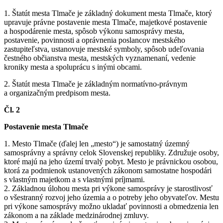
1. Štatút mesta Tlmače je základný dokument mesta Tlmače, ktorý
upravuje právne postavenie mesta Tlmače, majetkové postavenie
a hospodárenie mesta, spôsob výkonu samosprávy mesta,
postavenie, povinnosti a oprávnenia poslancov mestského
zastupiteľstva, ustanovuje mestské symboly, spôsob udeľovania
čestného občianstva mesta, mestských vyznamenaní, vedenie
kroniky mesta a spoluprácu s inými obcami.
2. Štatút mesta Tlmače je základným normatívno-právnym
a organizačným predpisom mesta.
Čl. 2
Postavenie mesta Tlmače
1. Mesto Tlmače (ďalej len „mesto“) je samostatný územný
samosprávny a správny celok Slovenskej republiky. Združuje osoby,
ktoré majú na jeho území trvalý pobyt. Mesto je právnickou osobou,
ktorá za podmienok ustanovených zákonom samostatne hospodári
s vlastným majetkom a s vlastnými príjmami.
2. Základnou úlohou mesta pri výkone samosprávy je starostlivosť
o všestranný rozvoj jeho územia a o potreby jeho obyvateľov. Mestu
pri výkone samosprávy možno ukladať povinnosti a obmedzenia len
zákonom a na základe medzinárodnej zmluvy.