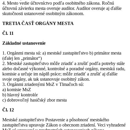
4. Mesto vedie účtovníctvo podľa osobitného zákona. Ročnú
účtovnú závierku mesta overuje audítor. Audítor overuje aj ďalšie
skutočnosti ustanovené osobitným zákonom.
TRETIA ČASŤ ORGÁNY MESTA
Čl. 11
Základné ustanovenie
1. Orgánmi mesta sú: a) mestské zastupiteľstvo b) primátor mesta
(ďalej len „primátor“)
2. Mestské zastupiteľstvo môže zriadiť a zrušiť podľa potreby stále
alebo dočasné výkonné, kontrolné a poradné orgány, mestskú radu,
komisie a určuje im náplň práce; môže zriadiť a zrušiť aj ďalšie
svoje orgány, ak tak ustanovuje osobitný zákon.
3. Orgánmi zriadenými MsZ v Tlmačoch sú:
a) komisie MsZ
b) hlavný kontrolór
c) dobrovoľný hasičský zbor mesta
Čl. 12
Mestské zastupiteľstvo Postavenie a pôsobnosť mestského
zastupiteľstva upravuje Zákon o obecnom zriadení. Veci vyhradené