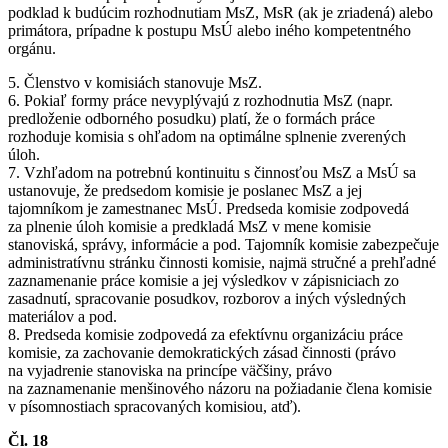
podklad k budúcim rozhodnutiam MsZ, MsR (ak je zriadená) alebo
primátora, prípadne k postupu MsÚ alebo iného kompetentného
orgánu.
5. Členstvo v komisiách stanovuje MsZ.
6. Pokiaľ formy práce nevyplývajú z rozhodnutia MsZ (napr.
predloženie odborného posudku) platí, že o formách práce
rozhoduje komisia s ohľadom na optimálne splnenie zverených
úloh.
7. Vzhľadom na potrebnú kontinuitu s činnosťou MsZ a MsÚ sa
ustanovuje, že predsedom komisie je poslanec MsZ a jej
tajomníkom je zamestnanec MsÚ. Predseda komisie zodpovedá
za plnenie úloh komisie a predkladá MsZ v mene komisie
stanoviská, správy, informácie a pod. Tajomník komisie zabezpečuje
administratívnu stránku činnosti komisie, najmä stručné a prehľadné
zaznamenanie práce komisie a jej výsledkov v zápisniciach zo
zasadnutí, spracovanie posudkov, rozborov a iných výsledných
materiálov a pod.
8. Predseda komisie zodpovedá za efektívnu organizáciu práce
komisie, za zachovanie demokratických zásad činnosti (právo
na vyjadrenie stanoviska na princípe väčšiny, právo
na zaznamenanie menšinového názoru na požiadanie člena komisie
v písomnostiach spracovaných komisiou, atď).
Čl. 18