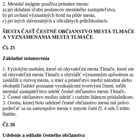
2. Mestské insígnie používa primátor mesta:
a) pri skladaní sľubu poslancov mestského zastupiteľstva,
b) pri uvítaní významných hostí na pôde mesta,
c) pri iných slávnostných a oficiálnych príležitostiach.
ŠIESTA ČASŤ ČESTNÉ OBČIANSTVO MESTA TLMAČE
A VYZNAMENANIA MESTA TLMAČE
Čl. 25
Základné ustanovenia
1. Fyzickým osobám, ktoré sú obyvateľmi mesta Tlmače, ktoré nie
sú obyvateľmi mesta Tlmače a obzvlášť významným spôsobom sa
zaslúžili o rozvoj mesta, o mier a priateľstvo medzi národmi alebo
obohatili ľudské poznanie vynikajúcimi tvorivými činmi, môže
mestské zastupiteľstvo udeliť čestné občianstvo mesta Tlmače.
2. Čestné občianstvo možno udeliť i cudzím štátnym príslušníkom.
3. Osoba, ktorej bolo udelené čestné občianstvo mesta má právo
podieľať sa na samospráve mesta v zmysle časti čl. 4 ods.5 tohto
štatútu.
Čl. 26
Udelenie a odňatie čestného občianstva