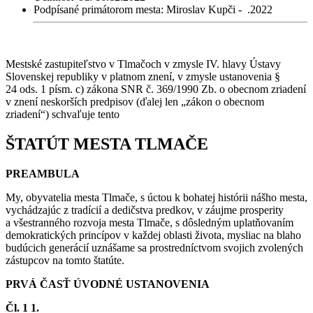
Podpísané primátorom mesta: Miroslav Kupči - .2022
Mestské zastupiteľstvo v Tlmačoch v zmysle IV. hlavy Ústavy
Slovenskej republiky v platnom znení, v zmysle ustanovenia §
24 ods. 1 písm. c) zákona SNR č. 369/1990 Zb. o obecnom zriadení
v znení neskorších predpisov (ďalej len „zákon o obecnom
zriadení“) schvaľuje tento
ŠTATÚT MESTA TLMAČE
PREAMBULA
My, obyvatelia mesta Tlmače, s úctou k bohatej histórii nášho mesta,
vychádzajúc z tradícií a dedičstva predkov, v záujme prosperity
a všestranného rozvoja mesta Tlmače, s dôsledným uplatňovaním
demokratických princípov v každej oblasti života, mysliac na blaho
budúcich generácií uznášame sa prostredníctvom svojich zvolených
zástupcov na tomto štatúte.
PRVÁ ČASŤ ÚVODNÉ USTANOVENIA
Čl. 1 1.