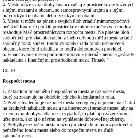
4. Mesto môže svoje úlohy financovať aj z prostriedkov združených
s inými mestami a obcami, so samosprávnymi krajmi a s inými
právnickými osobami alebo fyzickými osobami.
5. Mesto si môže na plnenie svojich úloh zriadiť mimorozpočtové
peňažné fondy. O použití prostriedkov mimorozpočtových fondov
rozhoduje MsZ prostredníctvom rozpočtu mesta. Na plnenie úloh
spoločných pre viac obcí alebo z iného dôvodu môžu mesto zriadiť
spoločný fond; správu fondu vykonáva rada fondu ustanovená
obcami, ktoré fond zriadili, a to podľa dohodnutých pravidiel.
6. Financovanie mesta podrobne upravuje interná smernica „Zásady
nakladania s finančnými prostriedkami mesta Tlmače.“
Čl. 10
Rozpočet mesta
1. Základom finančného hospodárenia mesta je rozpočet mesta,
ktorý sa zostavuje na obdobie jedného kalendárneho roka.
2. Pred schválením je rozpočet mesta zverejnený najmenej na 15 dní
na úradných tabuliach mesta a na internetovej stránke mesta, aby sa
k nemu mohli obyvatelia mesta vyjadriť; to platí aj o záverečnom
účte mesta, ako aj o návrhu na vyhlásenie dobrovoľnej zbierky.
3. Prebytky rozpočtu mesta možno previesť do mimorozpočtového
peňažného fondu mesta alebo do rozpočtu mesta na ďalší
kalendárny rok.