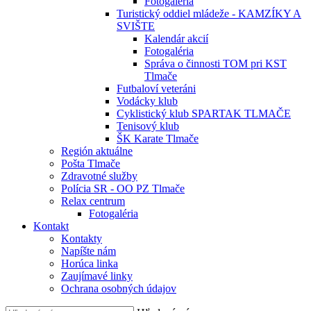
Fotogaléria
Turistický oddiel mládeže - KAMZÍKY A
SVIŠTE
Kalendár akcií
Fotogaléria
Správa o činnosti TOM pri KST
Tlmače
Futbaloví veteráni
Vodácky klub
Cyklistický klub SPARTAK TLMAČE
Tenisový klub
ŠK Karate Tlmače
Región aktuálne
Pošta Tlmače
Zdravotné služby
Polícia SR - OO PZ Tlmače
Relax centrum
Fotogaléria
Kontakt
Kontakty
Napíšte nám
Horúca linka
Zaujímavé linky
Ochrana osobných údajov