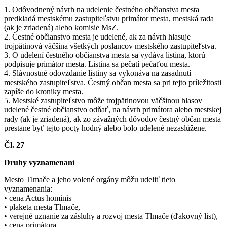
1. Odôvodnený návrh na udelenie čestného občianstva mesta
predkladá mestskému zastupiteľstvu primátor mesta, mestská rada
(ak je zriadená) alebo komisie MsZ.
2. Čestné občianstvo mesta je udelené, ak za návrh hlasuje
trojpätinová väčšina všetkých poslancov mestského zastupiteľstva.
3. O udelení čestného občianstva mesta sa vydáva listina, ktorú
podpisuje primátor mesta. Listina sa pečatí pečaťou mesta.
4. Slávnostné odovzdanie listiny sa vykonáva na zasadnutí
mestského zastupiteľstva. Čestný občan mesta sa pri tejto príležitosti
zapíše do kroniky mesta.
5. Mestské zastupiteľstvo môže trojpätinovou väčšinou hlasov
udelené čestné občianstvo odňať, na návrh primátora alebo mestskej
rady (ak je zriadená), ak zo závažných dôvodov čestný občan mesta
prestane byť tejto pocty hodný alebo bolo udelené nezaslúžene.
Čl. 27
Druhy vyznamenaní
Mesto Tlmače a jeho volené orgány môžu udeliť tieto
vyznamenania:
• cena Actus hominis
• plaketa mesta Tlmače,
• verejné uznanie za zásluhy a rozvoj mesta Tlmače (ďakovný list),
• cena primátora,