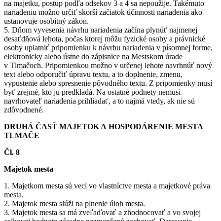
na majetku, postup podľa odsekov 3 a 4 sa nepoužije. Takémuto
nariadeniu možno určiť skorší začiatok účinnosti nariadenia ako
ustanovuje osobitný zákon.
5. Dňom vyvesenia návrhu nariadenia začína plynúť najmenej
desaťdňová lehota, počas ktorej môžu fyzické osoby a právnické
osoby uplatniť pripomienku k návrhu nariadenia v písomnej forme,
elektronicky alebo ústne do zápisnice na Mestskom úrade
v Tlmačoch. Pripomienkou možno v určenej lehote navrhnúť nový
text alebo odporučiť úpravu textu, a to doplnenie, zmenu,
vypustenie alebo spresnenie pôvodného textu. Z pripomienky musí
byť zrejmé, kto ju predkladá. Na ostatné podnety nemusí
navrhovateľ nariadenia prihliadať, a to najmä vtedy, ak nie sú
zdôvodnené.
DRUHÁ ČASŤ MAJETOK A HOSPODÁRENIE MESTA
TLMAČE
Čl. 8
Majetok mesta
1. Majetkom mesta sú veci vo vlastníctve mesta a majetkové práva
mesta.
2. Majetok mesta slúži na plnenie úloh mesta.
3. Majetok mesta sa má zveľaďovať a zhodnocovať a vo svojej