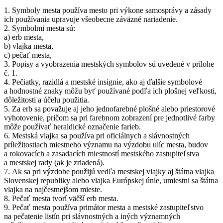
1. Symboly mesta používa mesto pri výkone samosprávy a zásady
ich používania upravuje všeobecne záväzné nariadenie.
2. Symbolmi mesta sú:
a) erb mesta,
b) vlajka mesta,
c) pečať mesta,
3. Popisy a vyobrazenia mestských symbolov sú uvedené v prílohe
č. 1.
4. Pečiatky, razidlá a mestské insígnie, ako aj ďalšie symbolové
a hodnostné znaky môžu byť používané podľa ich plošnej veľkosti,
dôležitosti a účelu použitia.
5. Za erb sa považuje aj jeho jednofarebné plošné alebo priestorové
vyhotovenie, pričom sa pri farebnom zobrazení pre jednotlivé farby
môže používať heraldické označenie farieb.
6. Mestská vlajka sa používa pri oficiálnych a slávnostných
príležitostiach miestneho významu na výzdobu ulíc mesta, budov
a rokovacích a zasadacích miestností mestského zastupiteľstva
a mestskej rady (ak je zriadená).
7. Ak sa pri výzdobe použijú vedľa mestskej vlajky aj štátna vlajka
Slovenskej republiky alebo vlajka Európskej únie, umiestni sa štátna
vlajka na najčestnejšom mieste.
8. Pečať mesta tvorí väčší erb mesta.
9. Pečať mesta používa primátor mesta a mestské zastupiteľstvo
na pečatenie listín pri slávnostných a iných významných