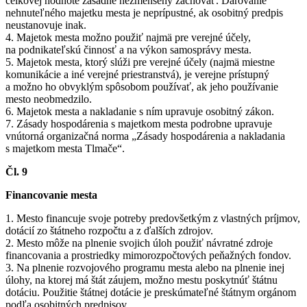
celkovej hodnote zásadne nezmenšený zachovať. Darovanie
nehnuteľného majetku mesta je neprípustné, ak osobitný predpis
neustanovuje inak.
4. Majetok mesta možno použiť najmä pre verejné účely,
na podnikateľskú činnosť a na výkon samosprávy mesta.
5. Majetok mesta, ktorý slúži pre verejné účely (najmä miestne
komunikácie a iné verejné priestranstvá), je verejne prístupný
a možno ho obvyklým spôsobom používať, ak jeho používanie
mesto neobmedzilo.
6. Majetok mesta a nakladanie s ním upravuje osobitný zákon.
7. Zásady hospodárenia s majetkom mesta podrobne upravuje
vnútorná organizačná norma „Zásady hospodárenia a nakladania
s majetkom mesta Tlmače“.
Čl. 9
Financovanie mesta
1. Mesto financuje svoje potreby predovšetkým z vlastných príjmov,
dotácií zo štátneho rozpočtu a z ďalších zdrojov.
2. Mesto môže na plnenie svojich úloh použiť návratné zdroje
financovania a prostriedky mimorozpočtových peňažných fondov.
3. Na plnenie rozvojového programu mesta alebo na plnenie inej
úlohy, na ktorej má štát záujem, možno mestu poskytnúť štátnu
dotáciu. Použitie štátnej dotácie je preskúmateľné štátnym orgánom
podľa osobitných predpisov.