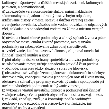
kultúrnych, športových a ďalších mestských zariadení, kultúrnych
pamiatok, a pamätihodností,
g) zabezpečuje verejnoprospešné služby, najmä nakladanie
s komunálnym odpadom a drobným stavebným odpadom,
udržiavanie čistoty v meste, správu a údržbu verejnej zelene
a verejného osvetlenia, zásobovanie vodou, odvádzanie odpadových
vôd, nakladanie s odpadovými vodami zo žúmp a miestnu verejnú
dopravu,
h) utvára a chráni zdravé podmienky a zdravý spôsob života a práce
obyvateľov mesta, chráni životné prostredie, ako aj utvára
podmienky na zabezpečovanie zdravotnej starostlivosti,
na vzdelávanie, kultúru, osvetovú činnosť, záujmovú umeleckú
činnosť, telesnú kultúru a šport,
i) plní úlohy na úseku ochrany spotrebiteľa a utvára podmienky
na zásobovanie mesta; určuje nariadením pravidlá času predaja
v obchode, času prevádzky služieb a spravuje trhoviská,
j) obstaráva a schvaľuje územnoplánovaciu dokumentáciu sídelných
útvarov a zón, koncepciu rozvoja jednotlivých oblastí života mesta,
obstaráva a schvaľuje programy rozvoja bývania a spolupôsobí pri
utváraní vhodných podmienok na bývanie v meste,
k) vykonáva vlastnú investičnú činnosť a podnikateľskú činnosť
v záujme zabezpečenia potrieb obyvateľov mesta a rozvoja mesta,
l) zakladá, zriaďuje, zrušuje a kontroluje podľa osobitných
predpisov svoje rozpočtové a príspevkové organizácie, iné
právnické osoby a zariadenia,