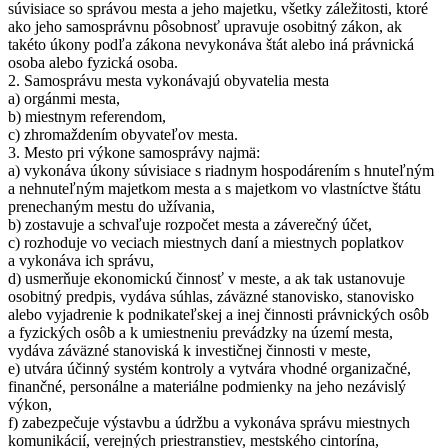
súvisiace so správou mesta a jeho majetku, všetky záležitosti, ktoré
ako jeho samosprávnu pôsobnosť upravuje osobitný zákon, ak
takéto úkony podľa zákona nevykonáva štát alebo iná právnická
osoba alebo fyzická osoba.
2. Samosprávu mesta vykonávajú obyvatelia mesta
a) orgánmi mesta,
b) miestnym referendom,
c) zhromaždením obyvateľov mesta.
3. Mesto pri výkone samosprávy najmä:
a) vykonáva úkony súvisiace s riadnym hospodárením s hnuteľným
a nehnuteľným majetkom mesta a s majetkom vo vlastníctve štátu
prenechaným mestu do užívania,
b) zostavuje a schvaľuje rozpočet mesta a záverečný účet,
c) rozhoduje vo veciach miestnych daní a miestnych poplatkov
a vykonáva ich správu,
d) usmerňuje ekonomickú činnosť v meste, a ak tak ustanovuje
osobitný predpis, vydáva súhlas, záväzné stanovisko, stanovisko
alebo vyjadrenie k podnikateľskej a inej činnosti právnických osôb
a fyzických osôb a k umiestneniu prevádzky na území mesta,
vydáva záväzné stanoviská k investičnej činnosti v meste,
e) utvára účinný systém kontroly a vytvára vhodné organizačné,
finančné, personálne a materiálne podmienky na jeho nezávislý
výkon,
f) zabezpečuje výstavbu a údržbu a vykonáva správu miestnych
komunikácií, verejných priestranstiev, mestského cintorína,