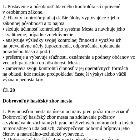
1. Postavenie a pôsobnosť hlavného kontrolóra sú upravené
v osobitnom zákone.
2. Hlavný kontrolór plní aj ďalšie úlohy vyplývajúce z jeho
zákonnej pôsobnosti a to najmä:
• sleduje účinnosť kontrolného systému Mesta a navrhuje jeho
skvalitnenie, prípadne zefektívnenie
• analyzuje výsledky svojej kontrolnej činnosti a využíva ich
na preventívne účely (upozornenia, odporúčania, uplatnenia
poradného hlasu a pod.)
• prešetruje a vybavuje sťažnosti, oznámenia a podnety občanov vo
veciach patriacich do pôsobnosti Mesta
• zameriava svoju kontrolnú činnosť v jej operatívnych formách
na oblasti, kde možno predpokladať častejší výskyt alebo väčší
význam nedostatkov.
Čl. 20
Dobrovoľný hasičský zbor mesta
1. Povinnosťou mesta na úseku ochrany pred požiarmi je zriadiť
Dobrovoľný hasičský zbor mesta na zdolávanie požiarov
a vykonávanie záchranných prác pri živelných pohromách a iných
mimoriadnych udalostiach, zabezpečovať odbornú prípravu jeho
členov a materiálno-technické vybavenie.
2. Dobrovoľný hasičský zbor mesta pôsobí najmä na úseku