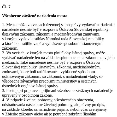
Čl. 7
Všeobecne záväzné nariadenia mesta
1. Mesto môže vo veciach územnej samosprávy vydávať nariadenia;
nariadenie nesmie byť v rozpore s Ústavou Slovenskej republiky,
ústavnými zákonmi, zákonmi a medzinárodnými zmluvami,
s ktorými vyslovila súhlas Národná rada Slovenskej republiky
a ktoré boli ratifikované a vyhlásené spôsobom ustanoveným
zákonom.
2. Vo veciach, v ktorých mesto plní úlohy štátnej správy, môže
vydávať nariadenie len na základe splnomocnenia zákonom a v jeho
medziach. Také nariadenie nesmie byť v rozpore s Ústavou
Slovenskej republiky, ústavnými zákonmi, medzinárodnými
zmluvami, ktoré boli ratifikované a vyhlásené spôsobom
ustanoveným zákonom, so zákonmi, s nariadeniami vlády, so
všeobecne záväznými predpismi ministerstiev a ostatných
ústredných orgánov štátnej správy.
3. Postup pri príprave a prijímaní všeobecne záväzných nariadení je
upravený v osobitnom zákone.
4. V prípade živelnej pohromy, všeobecného ohrozenia,
odstraňovania následkov živelnej pohromy, ak právny predpis,
na základe ktorého sa nariadenie prijíma, nebol včas zverejnený
v Zbierke zákonov alebo ak je potrebné zabrániť škodám