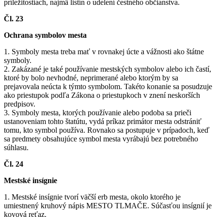
príležitostiach, najmä listín o udelení čestného občianstva.
Čl. 23
Ochrana symbolov mesta
1. Symboly mesta treba mať v rovnakej úcte a vážnosti ako štátne
symboly.
2. Zakázané je také používanie mestských symbolov alebo ich častí,
ktoré by bolo nevhodné, neprimerané alebo ktorým by sa
prejavovala neúcta k týmto symbolom. Takéto konanie sa posudzuje
ako priestupok podľa Zákona o priestupkoch v znení neskorších
predpisov.
3. Symboly mesta, ktorých používanie alebo podoba sa prieči
ustanoveniam tohto štatútu, vydá príkaz primátor mesta odstrániť
tomu, kto symbol používa. Rovnako sa postupuje v prípadoch, keď
sa predmety obsahujúce symbol mesta vyrábajú bez potrebného
súhlasu.
Čl. 24
Mestské insígnie
1. Mestské insígnie tvorí väčší erb mesta, okolo ktorého je
umiestnený kruhový nápis MESTO TLMAČE. Súčasťou insígnií je
kovová reťaz.