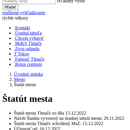
Hľadaný výraz
Hľadať
rozšírené vyhľadávanie
rýchle odkazy
Kontakt
Úradná tabuľa
Chcem vybaviť
MsKS Tlmače
Zvoz odpadu
T
Tekov
Farnosť Tlmače
Relax centrum
Úvodná stránka
Mesto
Štatút mesta
Štatút mesta
Štatút mesta Tlmače zo dňa 15.12.2022
Návrh Štatútu vyvesený na úradnej tabuli mesta: 29.11.2022
Štatút mesta Tlmače schválený MsZ: 15.12.2022
Účinnosť od: 16.12.2022