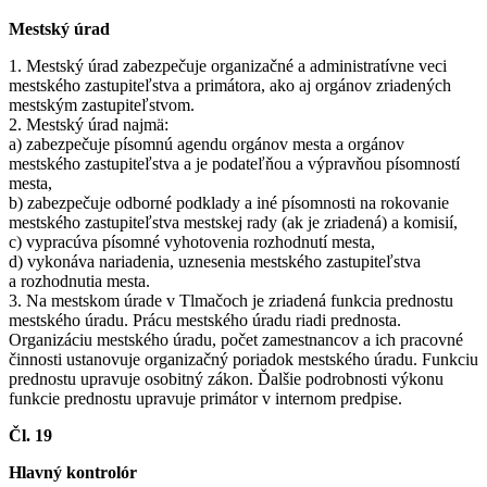
Mestský úrad
1. Mestský úrad zabezpečuje organizačné a administratívne veci
mestského zastupiteľstva a primátora, ako aj orgánov zriadených
mestským zastupiteľstvom.
2. Mestský úrad najmä:
a) zabezpečuje písomnú agendu orgánov mesta a orgánov
mestského zastupiteľstva a je podateľňou a výpravňou písomností
mesta,
b) zabezpečuje odborné podklady a iné písomnosti na rokovanie
mestského zastupiteľstva mestskej rady (ak je zriadená) a komisií,
c) vypracúva písomné vyhotovenia rozhodnutí mesta,
d) vykonáva nariadenia, uznesenia mestského zastupiteľstva
a rozhodnutia mesta.
3. Na mestskom úrade v Tlmačoch je zriadená funkcia prednostu
mestského úradu. Prácu mestského úradu riadi prednosta.
Organizáciu mestského úradu, počet zamestnancov a ich pracovné
činnosti ustanovuje organizačný poriadok mestského úradu. Funkciu
prednostu upravuje osobitný zákon. Ďalšie podrobnosti výkonu
funkcie prednostu upravuje primátor v internom predpise.
Čl. 19
Hlavný kontrolór