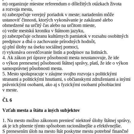
m) organizuje miestne referendum o dôležitých otázkach života
a rozvoja mesta,
n) zabezpečuje verejný poriadok v meste; nariadením môže
ustanoviť činnosti, ktorých vykonávanie je zakázané alebo
obmedzené na určitý čas alebo na určitom mieste,
o) vedie mestskú kroniku v štátnom jazyku,
p) zabezpečuje ochranu kultúrnych pamiatok v rozsahu osobitných
predpisov a dbá o zachovanie prírodných hodnôt,
q) plní úlohy na úseku sociálnej pomoci,
r) vykonáva osvedčovanie listín a podpisov na listinách.
4. Ak zákon pri úprave pôsobnosti mesta neustanovuje, že ide
o výkon prenesenej pôsobnosti štátnej správy, platí, že ide o výkon
samosprávnej pôsobnosti mesta.
5. Mesto spolupracuje v záujme svojho rozvoja s politickými
stranami a politickými hnutiami, s občianskymi združeniami a inými
právnickými osobami, ako aj s fyzickými osobami pôsobiacimi
v meste.
Čl. 6
Vzťah mesta a štátu a iných subjektov
1. Na mesto možno zákonom preniesť niektoré úlohy štátnej správy,
ak je ich plnenie týmto spôsobom racionálnejšie a efektívnejšie.
S prenesením úloh na mesto štát poskytne mestu potrebné finančné