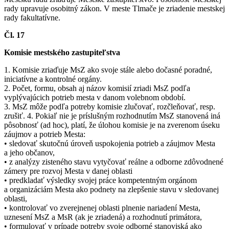
rady upravuje osobitný zákon. V meste Tlmače je zriadenie mestskej
rady fakultatívne.
Čl. 17
Komisie mestského zastupiteľstva
1. Komisie zriaďuje MsZ ako svoje stále alebo dočasné poradné,
iniciatívne a kontrolné orgány.
2. Počet, formu, obsah aj názov komisií zriadi MsZ podľa
vyplývajúcich potrieb mesta v danom volebnom období.
3. MsZ môže podľa potreby komisie zlučovať, rozčleňovať, resp.
zrušiť. 4. Pokiaľ nie je príslušným rozhodnutím MsZ stanovená iná
pôsobnosť (ad hoc), platí, že úlohou komisie je na zverenom úseku
záujmov a potrieb Mesta:
• sledovať skutočnú úroveň uspokojenia potrieb a záujmov Mesta
a jeho občanov,
• z analýzy zisteného stavu vytyčovať reálne a odborne zdôvodnené
zámery pre rozvoj Mesta v danej oblasti
• predkladať výsledky svojej práce kompetentným orgánom
a organizáciám Mesta ako podnety na zlepšenie stavu v sledovanej
oblasti,
• kontrolovať vo zverejnenej oblasti plnenie nariadení Mesta,
uznesení MsZ a MsR (ak je zriadená) a rozhodnutí primátora,
• formulovať v prípade potreby svoje odborné stanoviská ako