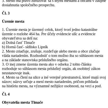
3. Mesto má právo združovať sa s inými mestami a obcami v záujme
dosiahnutia spoločného prospechu.
Čl. 3
Územie mesta
1. Územie mesta je územný celok, ktorý tvorí jedno katastrálne
územie o rozlohe 464 ha. Pre účely evidencie ulíc a evidencie
obyvateľstva sa delí na:
a) Dolná časť Tlmače
b) Horná časť- sídlisko Lipník
2. Mesto zriaďuje, zrušuje, rozdeľuje alebo mesto a obce zlučuje
vláda nariadením. Rozhodnúť o tom možno iba so súhlasom mesta
a na základe stanoviska príslušného orgánu.
3. O inej zmene územia mesta ako v odseku 2 tohto článku
rozhoduje so súhlasom mesta príslušný orgán, ak osobitný zákon
neustanovuje inak.
4. Mesto sa člení na ulice a iné verejné priestranstvá, ktoré majú svoj
názov; názvy určuje a mení mesto nariadením, pričom prihliada
na históriu mesta, na významné nežijúce osobnosti, na veci a pod.
Čl. 4
Obyvatelia mesta Tlmače