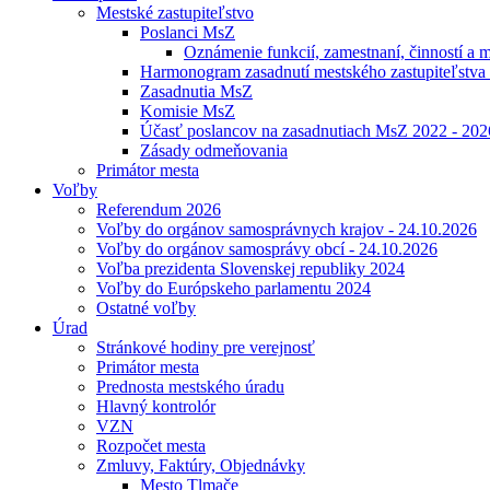
Mestské zastupiteľstvo
Poslanci MsZ
Oznámenie funkcií, zamestnaní, činností a
Harmonogram zasadnutí mestského zastupiteľstva
Zasadnutia MsZ
Komisie MsZ
Účasť poslancov na zasadnutiach MsZ 2022 - 202
Zásady odmeňovania
Primátor mesta
Voľby
Referendum 2026
Voľby do orgánov samosprávnych krajov - 24.10.2026
Voľby do orgánov samosprávy obcí - 24.10.2026
Voľba prezidenta Slovenskej republiky 2024
Voľby do Európskeho parlamentu 2024
Ostatné voľby
Úrad
Stránkové hodiny pre verejnosť
Primátor mesta
Prednosta mestského úradu
Hlavný kontrolór
VZN
Rozpočet mesta
Zmluvy, Faktúry, Objednávky
Mesto Tlmače