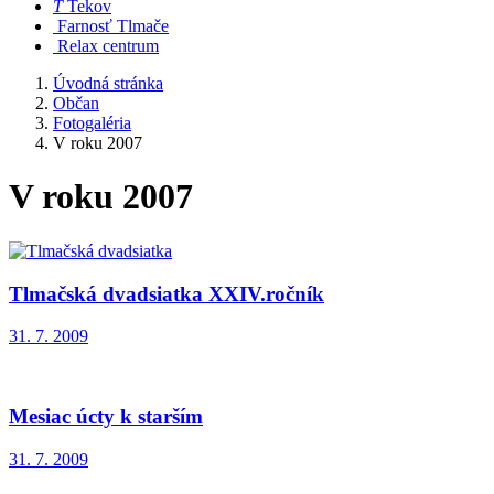
T
Tekov
Farnosť Tlmače
Relax centrum
Úvodná stránka
Občan
Fotogaléria
V roku 2007
V roku 2007
Tlmačská dvadsiatka XXIV.ročník
31. 7. 2009
Mesiac úcty k starším
31. 7. 2009