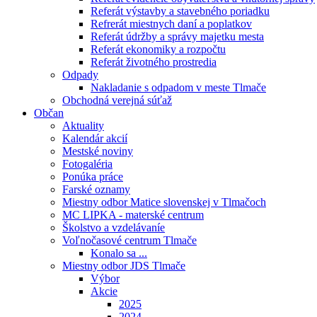
Referát výstavby a stavebného poriadku
Refrerát miestnych daní a poplatkov
Referát údržby a správy majetku mesta
Referát ekonomiky a rozpočtu
Referát životného prostredia
Odpady
Nakladanie s odpadom v meste Tlmače
Obchodná verejná súťaž
Občan
Aktuality
Kalendár akcií
Mestské noviny
Fotogaléria
Ponúka práce
Farské oznamy
Miestny odbor Matice slovenskej v Tlmačoch
MC LIPKA - materské centrum
Školstvo a vzdelávaníe
Voľnočasové centrum Tlmače
Konalo sa ...
Miestny odbor JDS Tlmače
Výbor
Akcie
2025
2024