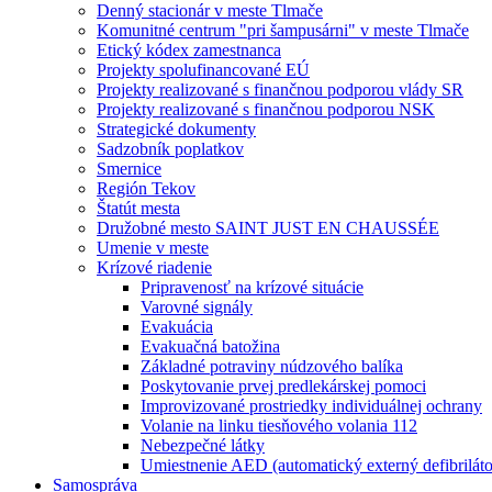
Denný stacionár v meste Tlmače
Komunitné centrum "pri šampusárni" v meste Tlmače
Etický kódex zamestnanca
Projekty spolufinancované EÚ
Projekty realizované s finančnou podporou vlády SR
Projekty realizované s finančnou podporou NSK
Strategické dokumenty
Sadzobník poplatkov
Smernice
Región Tekov
Štatút mesta
Družobné mesto SAINT JUST EN CHAUSSÉE
Umenie v meste
Krízové riadenie
Pripravenosť na krízové situácie
Varovné signály
Evakuácia
Evakuačná batožina
Základné potraviny núdzového balíka
Poskytovanie prvej predlekárskej pomoci
Improvizované prostriedky individuálnej ochrany
Volanie na linku tiesňového volania 112
Nebezpečné látky
Umiestnenie AED (automatický externý defibriláto
Samospráva