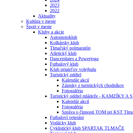
2023
2022
Aktuality
Kultúra v meste
Šport v meste
Kluby a akcie
Automotoklub
Kolkársky klub
Tlmačský polmaratón
Atletický klub
Dancepilates a Powerjoga
Futbalový klub
Klub priateľov volejbalu
Turistický oddiel
Kalendár akcií
Zápisky z turistických chodníkov
Fotogaléria
Turistický oddiel mládeže - KAMZÍKY A 
Kalendár akcií
Fotogaléria
Správa o činnosti TOM pri KST Tlm
Futbaloví veteráni
Vodácky klub
Cyklistický klub SPARTAK TLMAČE