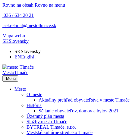
Rovno na obsah
Rovno na menu
036 / 634 20 21
sekretariat@mestotlmace.sk
Mapa webu
SK
Slovensky
SK
Slovensky
EN
English
Mesto
Tlmače
Menu
Mesto
O meste
Aktuálny prehľad obyvateľstva v meste Tlmače
História
Sčítanie obyvateľov, domov a bytov 2021
Územný plán mesta
Služby mesta Tlmače
BYTREAL Tlmače, s.r.o.
Mestské kultúrne stredisko Tlmače