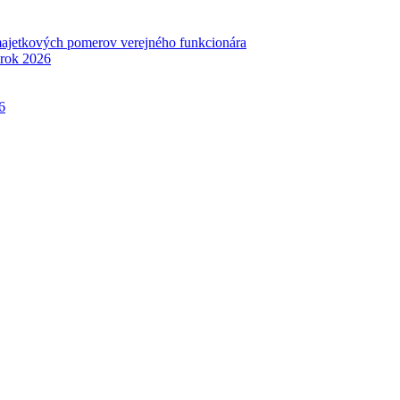
 majetkových pomerov verejného funkcionára
 rok 2026
6