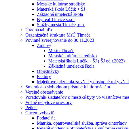
Mestské kultúrne stredisko
Materská škola Lúčik + ŠJ
Základná umelecká škola
Bytreal Tlmače s.r.o.
Služby mesta Tlmače, p.o.
Úradná tabuľa
Organizačná štruktúra MsÚ Tlmače
Povinné zverejňovanie do 30.11.2023
Zmluvy
Mesto Tlmače
Mestské kultúrne stredisko
Materská škola Lúčik + ŠJ ( ŠJ od r.2022)
Základná umelecká škola
Objednávky
Faktúry
Majetkové priznania za všetky dostupné roky vše
Smernica o slobodnom prístupe k informáciám
Verejné obstarávanie
Poradovník žiadateľov o mestské byty vo vlastníctve me
Voľné nebytové priestory
Petície
Chcem vybaviť
Podateľňa
Matrika, opatrovateľská služba, správa cintorínov
Referát evidencie obyvateľstva a vnútornej správy