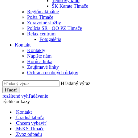
Tenisový klub
ŠK Karate Tlmače
Región aktuálne
Pošta Tlmače
Zdravotné služby
Polícia SR - OO PZ Tlmače
Relax centrum
Fotogaléria
Kontakt
Kontakty
Napíšte nám
Horúca linka
Zaujímavé linky
Ochrana osobných údajov
Hľadaný výraz
Hľadať
rozšírené vyhľadávanie
rýchle odkazy
Kontakt
Úradná tabuľa
Chcem vybaviť
MsKS Tlmače
Zvoz odpadu