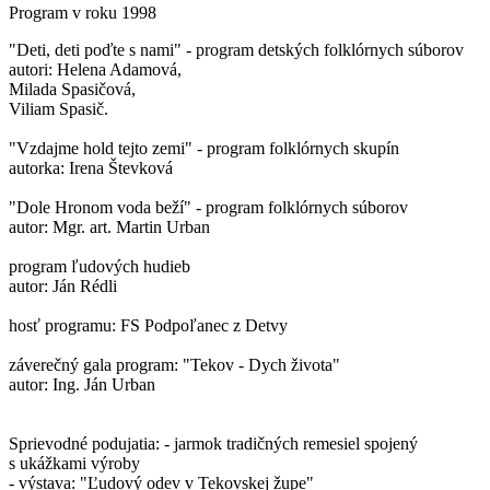
Program v roku 1998
"Deti, deti poďte s nami" - program detských folklórnych súborov
autori: Helena Adamová,
Milada Spasičová,
Viliam Spasič.
"Vzdajme hold tejto zemi" - program folklórnych skupín
autorka: Irena Števková
"Dole Hronom voda beží" - program folklórnych súborov
autor: Mgr. art. Martin Urban
program ľudových hudieb
autor: Ján Rédli
hosť programu: FS Podpoľanec z Detvy
záverečný gala program: "Tekov - Dych života"
autor: Ing. Ján Urban
Sprievodné podujatia: - jarmok tradičných remesiel spojený
s ukážkami výroby
- výstava: "Ľudový odev v Tekovskej župe"