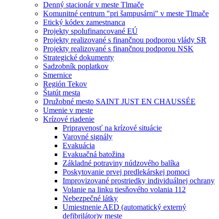
Denný stacionár v meste Tlmače
Komunitné centrum "pri šampusárni" v meste Tlmače
Etický kódex zamestnanca
Projekty spolufinancované EÚ
Projekty realizované s finančnou podporou vlády SR
Projekty realizované s finančnou podporou NSK
Strategické dokumenty
Sadzobník poplatkov
Smernice
Región Tekov
Štatút mesta
Družobné mesto SAINT JUST EN CHAUSSÉE
Umenie v meste
Krízové riadenie
Pripravenosť na krízové situácie
Varovné signály
Evakuácia
Evakuačná batožina
Základné potraviny núdzového balíka
Poskytovanie prvej predlekárskej pomoci
Improvizované prostriedky individuálnej ochrany
Volanie na linku tiesňového volania 112
Nebezpečné látky
Umiestnenie AED (automatický externý
defibrilátor)v meste