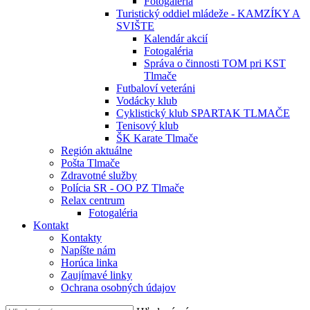
Fotogaléria
Turistický oddiel mládeže - KAMZÍKY A
SVIŠTE
Kalendár akcií
Fotogaléria
Správa o činnosti TOM pri KST
Tlmače
Futbaloví veteráni
Vodácky klub
Cyklistický klub SPARTAK TLMAČE
Tenisový klub
ŠK Karate Tlmače
Región aktuálne
Pošta Tlmače
Zdravotné služby
Polícia SR - OO PZ Tlmače
Relax centrum
Fotogaléria
Kontakt
Kontakty
Napíšte nám
Horúca linka
Zaujímavé linky
Ochrana osobných údajov