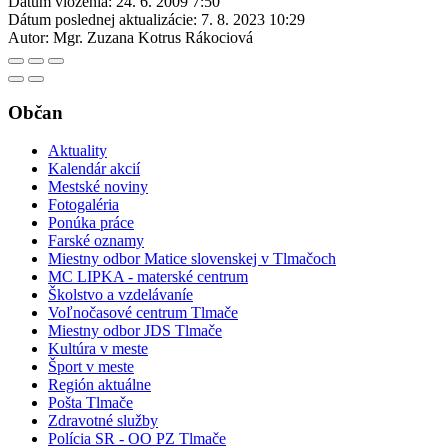
Dátum vloženia:
24. 6. 2009 7:50
Dátum poslednej aktualizácie:
7. 8. 2023 10:29
Autor:
Mgr. Zuzana Kotrus Rákociová
Občan
Aktuality
Kalendár akcií
Mestské noviny
Fotogaléria
Ponúka práce
Farské oznamy
Miestny odbor Matice slovenskej v Tlmačoch
MC LIPKA - materské centrum
Školstvo a vzdelávaníe
Voľnočasové centrum Tlmače
Miestny odbor JDS Tlmače
Kultúra v meste
Šport v meste
Región aktuálne
Pošta Tlmače
Zdravotné služby
Polícia SR - OO PZ Tlmače