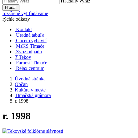
Hľadaný výraz
Hľadať
rozšírené vyhľadávanie
rýchle odkazy
Kontakt
Úradná tabuľa
Chcem vybaviť
MsKS Tlmače
Zvoz odpadu
T
Tekov
Farnosť Tlmače
Relax centrum
Úvodná stránka
Občan
Kultúra v meste
Tlmačská grámora
r. 1998
r. 1998