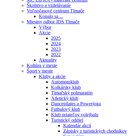
Školstvo a vzdelávaníe
Voľnočasové centrum Tlmače
Konalo sa ...
Miestny odbor JDS Tlmače
Výbor
Akcie
2025
2024
2023
2022
Aktuality
Kultúra v meste
Šport v meste
Kluby a akcie
Automotoklub
Kolkársky klub
Tlmačský polmaratón
Atletický klub
Dancepilates a Powerjoga
Futbalový klub
Klub priateľov volejbalu
Turistický oddiel
Kalendár akcií
Zápisky z turistických chodníkov