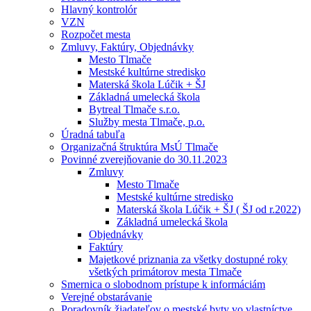
Hlavný kontrolór
VZN
Rozpočet mesta
Zmluvy, Faktúry, Objednávky
Mesto Tlmače
Mestské kultúrne stredisko
Materská škola Lúčik + ŠJ
Základná umelecká škola
Bytreal Tlmače s.r.o.
Služby mesta Tlmače, p.o.
Úradná tabuľa
Organizačná štruktúra MsÚ Tlmače
Povinné zverejňovanie do 30.11.2023
Zmluvy
Mesto Tlmače
Mestské kultúrne stredisko
Materská škola Lúčik + ŠJ ( ŠJ od r.2022)
Základná umelecká škola
Objednávky
Faktúry
Majetkové priznania za všetky dostupné roky
všetkých primátorov mesta Tlmače
Smernica o slobodnom prístupe k informáciám
Verejné obstarávanie
Poradovník žiadateľov o mestské byty vo vlastníctve