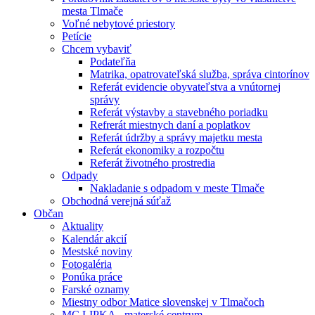
mesta Tlmače
Voľné nebytové priestory
Petície
Chcem vybaviť
Podateľňa
Matrika, opatrovateľská služba, správa cintorínov
Referát evidencie obyvateľstva a vnútornej
správy
Referát výstavby a stavebného poriadku
Refrerát miestnych daní a poplatkov
Referát údržby a správy majetku mesta
Referát ekonomiky a rozpočtu
Referát životného prostredia
Odpady
Nakladanie s odpadom v meste Tlmače
Obchodná verejná súťaž
Občan
Aktuality
Kalendár akcií
Mestské noviny
Fotogaléria
Ponúka práce
Farské oznamy
Miestny odbor Matice slovenskej v Tlmačoch
MC LIPKA - materské centrum