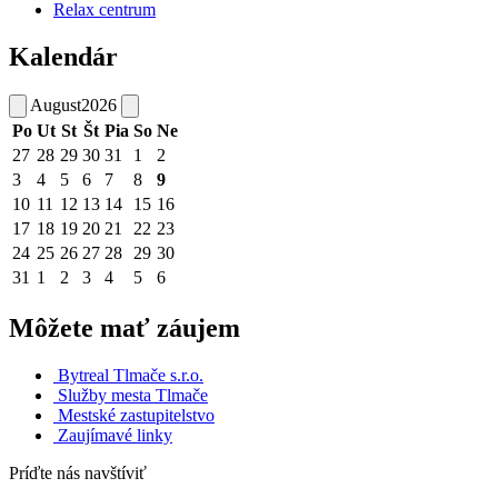
Relax centrum
Kalendár
August
2026
Po
Ut
St
Št
Pia
So
Ne
27
28
29
30
31
1
2
3
4
5
6
7
8
9
10
11
12
13
14
15
16
17
18
19
20
21
22
23
24
25
26
27
28
29
30
31
1
2
3
4
5
6
Môžete mať záujem
Bytreal Tlmače s.r.o.
Služby mesta Tlmače
Mestské zastupitelstvo
Zaujímavé linky
Príďte nás navštíviť