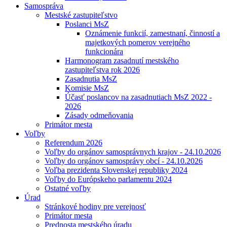
Samospráva
Mestské zastupiteľstvo
Poslanci MsZ
Oznámenie funkcií, zamestnaní, činností a
majetkových pomerov verejného
funkcionára
Harmonogram zasadnutí mestského
zastupiteľstva rok 2026
Zasadnutia MsZ
Komisie MsZ
Účasť poslancov na zasadnutiach MsZ 2022 -
2026
Zásady odmeňovania
Primátor mesta
Voľby
Referendum 2026
Voľby do orgánov samosprávnych krajov - 24.10.2026
Voľby do orgánov samosprávy obcí - 24.10.2026
Voľba prezidenta Slovenskej republiky 2024
Voľby do Európskeho parlamentu 2024
Ostatné voľby
Úrad
Stránkové hodiny pre verejnosť
Primátor mesta
Prednosta mestského úradu