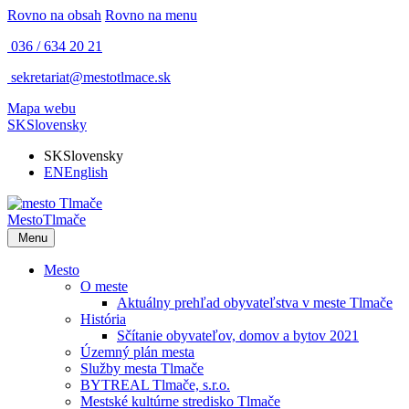
Rovno na obsah
Rovno na menu
036 / 634 20 21
sekretariat@mestotlmace.sk
Mapa webu
SK
Slovensky
SK
Slovensky
EN
English
Mesto
Tlmače
Menu
Mesto
O meste
Aktuálny prehľad obyvateľstva v meste Tlmače
História
Sčítanie obyvateľov, domov a bytov 2021
Územný plán mesta
Služby mesta Tlmače
BYTREAL Tlmače, s.r.o.
Mestské kultúrne stredisko Tlmače