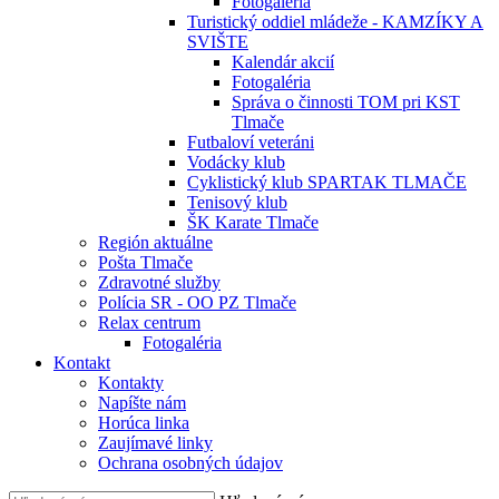
Fotogaléria
Turistický oddiel mládeže - KAMZÍKY A
SVIŠTE
Kalendár akcií
Fotogaléria
Správa o činnosti TOM pri KST
Tlmače
Futbaloví veteráni
Vodácky klub
Cyklistický klub SPARTAK TLMAČE
Tenisový klub
ŠK Karate Tlmače
Región aktuálne
Pošta Tlmače
Zdravotné služby
Polícia SR - OO PZ Tlmače
Relax centrum
Fotogaléria
Kontakt
Kontakty
Napíšte nám
Horúca linka
Zaujímavé linky
Ochrana osobných údajov