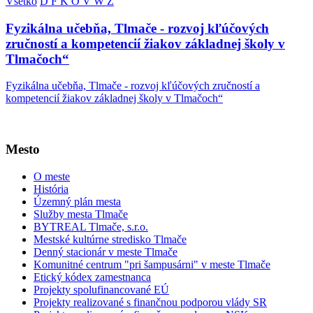
Všetko
D
F
K
O
V
W
Z
Fyzikálna učebňa, Tlmače - rozvoj kľúčových
zručností a kompetencií žiakov základnej školy v
Tlmačoch“
Fyzikálna učebňa, Tlmače - rozvoj kľúčových zručností a
kompetencií žiakov základnej školy v Tlmačoch“
Mesto
O meste
História
Územný plán mesta
Služby mesta Tlmače
BYTREAL Tlmače, s.r.o.
Mestské kultúrne stredisko Tlmače
Denný stacionár v meste Tlmače
Komunitné centrum "pri šampusárni" v meste Tlmače
Etický kódex zamestnanca
Projekty spolufinancované EÚ
Projekty realizované s finančnou podporou vlády SR