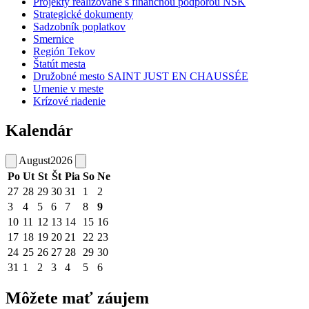
Projekty realizované s finančnou podporou NSK
Strategické dokumenty
Sadzobník poplatkov
Smernice
Región Tekov
Štatút mesta
Družobné mesto SAINT JUST EN CHAUSSÉE
Umenie v meste
Krízové riadenie
Kalendár
August
2026
Po
Ut
St
Št
Pia
So
Ne
27
28
29
30
31
1
2
3
4
5
6
7
8
9
10
11
12
13
14
15
16
17
18
19
20
21
22
23
24
25
26
27
28
29
30
31
1
2
3
4
5
6
Môžete mať záujem