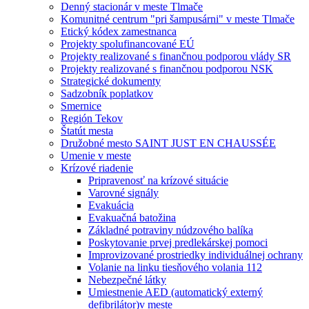
Denný stacionár v meste Tlmače
Komunitné centrum "pri šampusárni" v meste Tlmače
Etický kódex zamestnanca
Projekty spolufinancované EÚ
Projekty realizované s finančnou podporou vlády SR
Projekty realizované s finančnou podporou NSK
Strategické dokumenty
Sadzobník poplatkov
Smernice
Región Tekov
Štatút mesta
Družobné mesto SAINT JUST EN CHAUSSÉE
Umenie v meste
Krízové riadenie
Pripravenosť na krízové situácie
Varovné signály
Evakuácia
Evakuačná batožina
Základné potraviny núdzového balíka
Poskytovanie prvej predlekárskej pomoci
Improvizované prostriedky individuálnej ochrany
Volanie na linku tiesňového volania 112
Nebezpečné látky
Umiestnenie AED (automatický externý
defibrilátor)v meste