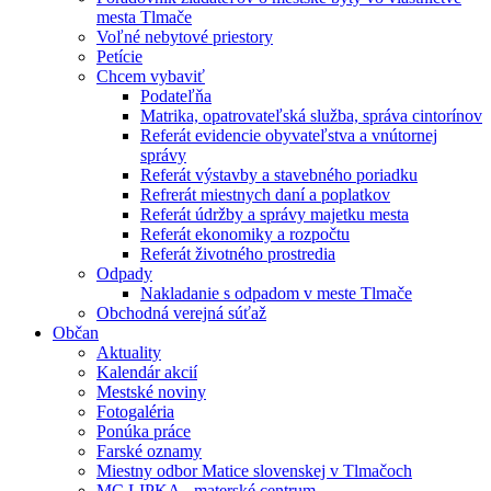
mesta Tlmače
Voľné nebytové priestory
Petície
Chcem vybaviť
Podateľňa
Matrika, opatrovateľská služba, správa cintorínov
Referát evidencie obyvateľstva a vnútornej
správy
Referát výstavby a stavebného poriadku
Refrerát miestnych daní a poplatkov
Referát údržby a správy majetku mesta
Referát ekonomiky a rozpočtu
Referát životného prostredia
Odpady
Nakladanie s odpadom v meste Tlmače
Obchodná verejná súťaž
Občan
Aktuality
Kalendár akcií
Mestské noviny
Fotogaléria
Ponúka práce
Farské oznamy
Miestny odbor Matice slovenskej v Tlmačoch
MC LIPKA - materské centrum