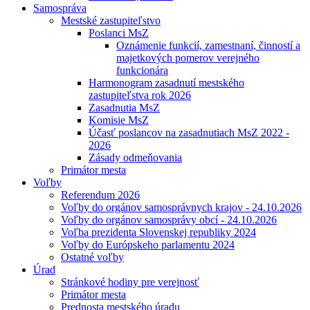
Samospráva
Mestské zastupiteľstvo
Poslanci MsZ
Oznámenie funkcií, zamestnaní, činností a
majetkových pomerov verejného
funkcionára
Harmonogram zasadnutí mestského
zastupiteľstva rok 2026
Zasadnutia MsZ
Komisie MsZ
Účasť poslancov na zasadnutiach MsZ 2022 -
2026
Zásady odmeňovania
Primátor mesta
Voľby
Referendum 2026
Voľby do orgánov samosprávnych krajov - 24.10.2026
Voľby do orgánov samosprávy obcí - 24.10.2026
Voľba prezidenta Slovenskej republiky 2024
Voľby do Európskeho parlamentu 2024
Ostatné voľby
Úrad
Stránkové hodiny pre verejnosť
Primátor mesta
Prednosta mestského úradu