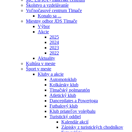
Školstvo a vzdelávaníe
Voľnočasové centrum Tlmače
Konalo sa ...
Miestny odbor JDS Tlmače
Výbor
Akcie
2025
2024
2023
2022
Aktuality
Kultúra v meste
Šport v meste
Kluby a akcie
Automotoklub
Kolkársky klub
Tlmačský polmaratón
Atletický klub
Dancepilates a Powerjoga
Futbalový klub
Klub priateľov volejbalu
Turistický oddiel
Kalendár akcií
Zápisky z turistických chodníkov