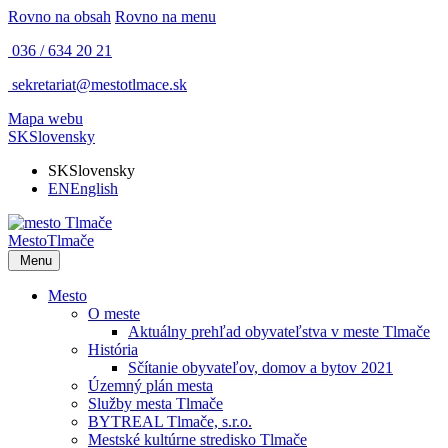
Rovno na obsah
Rovno na menu
036 / 634 20 21
sekretariat@mestotlmace.sk
Mapa webu
SK
Slovensky
SK
Slovensky
EN
English
Mesto
Tlmače
Menu
Mesto
O meste
Aktuálny prehľad obyvateľstva v meste Tlmače
História
Sčítanie obyvateľov, domov a bytov 2021
Územný plán mesta
Služby mesta Tlmače
BYTREAL Tlmače, s.r.o.
Mestské kultúrne stredisko Tlmače