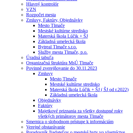
Hlavný kontrolór
VZN
Rozpočet mesta
Zmluvy, Faktúry, Objednávky
Mesto Tlmače
Mestské kultúrne stredisko
Materská škola Lúčik + ŠJ
Základná umelecká škola
Bytreal Tlmače s.r.o.
Služby mesta Tlmače, p.o.
Úradná tabuľa
Organizačná štruktúra MsÚ Tlmače
Povinné zverejňovanie do 30.11.2023
Zmluvy
Mesto Tlmače
Mestské kultúrne stredisko
Materská škola Lúčik + ŠJ ( ŠJ od r.2022)
Základná umelecká škola
Objednávky
Faktúry
Majetkové priznania za všetky dostupné roky
všetkých primátorov mesta Tlmače
Smernica o slobodnom prístupe k informáciám
Verejné obstarávanie
Poradovník žiadateľov o mestské byty vo vlastníctve