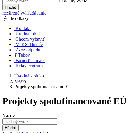
Hľadaný výraz
Hľadať
rozšírené vyhľadávanie
rýchle odkazy
Kontakt
Úradná tabuľa
Chcem vybaviť
MsKS Tlmače
Zvoz odpadu
T
Tekov
Farnosť Tlmače
Relax centrum
Úvodná stránka
Mesto
Projekty spolufinancované EÚ
Projekty spolufinancované EÚ
Názov
Hľadať