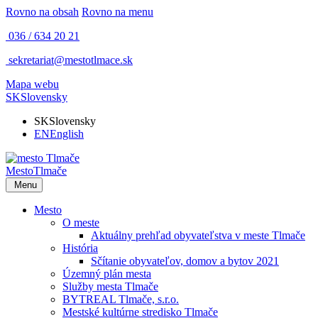
Rovno na obsah
Rovno na menu
036 / 634 20 21
sekretariat@mestotlmace.sk
Mapa webu
SK
Slovensky
SK
Slovensky
EN
English
Mesto
Tlmače
Menu
Mesto
O meste
Aktuálny prehľad obyvateľstva v meste Tlmače
História
Sčítanie obyvateľov, domov a bytov 2021
Územný plán mesta
Služby mesta Tlmače
BYTREAL Tlmače, s.r.o.
Mestské kultúrne stredisko Tlmače