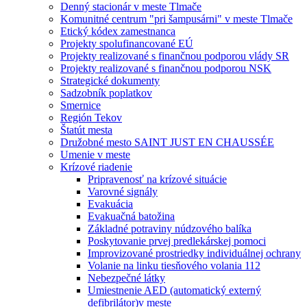
Denný stacionár v meste Tlmače
Komunitné centrum "pri šampusárni" v meste Tlmače
Etický kódex zamestnanca
Projekty spolufinancované EÚ
Projekty realizované s finančnou podporou vlády SR
Projekty realizované s finančnou podporou NSK
Strategické dokumenty
Sadzobník poplatkov
Smernice
Región Tekov
Štatút mesta
Družobné mesto SAINT JUST EN CHAUSSÉE
Umenie v meste
Krízové riadenie
Pripravenosť na krízové situácie
Varovné signály
Evakuácia
Evakuačná batožina
Základné potraviny núdzového balíka
Poskytovanie prvej predlekárskej pomoci
Improvizované prostriedky individuálnej ochrany
Volanie na linku tiesňového volania 112
Nebezpečné látky
Umiestnenie AED (automatický externý
defibrilátor)v meste