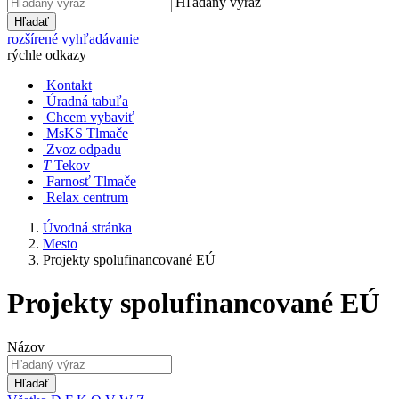
Hľadaný výraz
Hľadať
rozšírené vyhľadávanie
rýchle odkazy
Kontakt
Úradná tabuľa
Chcem vybaviť
MsKS Tlmače
Zvoz odpadu
T
Tekov
Farnosť Tlmače
Relax centrum
Úvodná stránka
Mesto
Projekty spolufinancované EÚ
Projekty spolufinancované EÚ
Názov
Hľadať