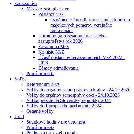
Samospráva
Mestské zastupiteľstvo
Poslanci MsZ
Oznámenie funkcií, zamestnaní, činností a
majetkových pomerov verejného
funkcionára
Harmonogram zasadnutí mestského
zastupiteľstva rok 2026
Zasadnutia MsZ
Komisie MsZ
Účasť poslancov na zasadnutiach MsZ 2022 -
2026
Zásady odmeňovania
Primátor mesta
Voľby
Referendum 2026
Voľby do orgánov samosprávnych krajov - 24.10.2026
Voľby do orgánov samosprávy obcí - 24.10.2026
Voľba prezidenta Slovenskej republiky 2024
Voľby do Európskeho parlamentu 2024
Ostatné voľby
Úrad
Stránkové hodiny pre verejnosť
Primátor mesta
Prednosta mestského úradu