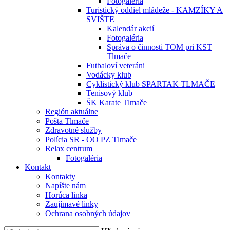
Fotogaléria
Turistický oddiel mládeže - KAMZÍKY A
SVIŠTE
Kalendár akcií
Fotogaléria
Správa o činnosti TOM pri KST
Tlmače
Futbaloví veteráni
Vodácky klub
Cyklistický klub SPARTAK TLMAČE
Tenisový klub
ŠK Karate Tlmače
Región aktuálne
Pošta Tlmače
Zdravotné služby
Polícia SR - OO PZ Tlmače
Relax centrum
Fotogaléria
Kontakt
Kontakty
Napíšte nám
Horúca linka
Zaujímavé linky
Ochrana osobných údajov