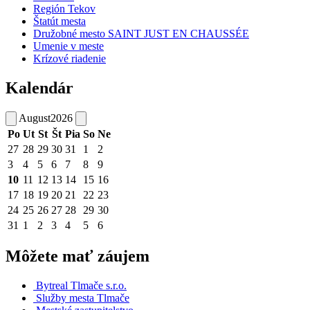
Región Tekov
Štatút mesta
Družobné mesto SAINT JUST EN CHAUSSÉE
Umenie v meste
Krízové riadenie
Kalendár
August
2026
Po
Ut
St
Št
Pia
So
Ne
27
28
29
30
31
1
2
3
4
5
6
7
8
9
10
11
12
13
14
15
16
17
18
19
20
21
22
23
24
25
26
27
28
29
30
31
1
2
3
4
5
6
Môžete mať záujem
Bytreal Tlmače s.r.o.
Služby mesta Tlmače