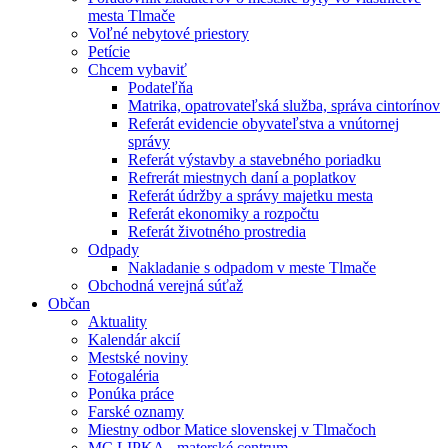
mesta Tlmače
Voľné nebytové priestory
Petície
Chcem vybaviť
Podateľňa
Matrika, opatrovateľská služba, správa cintorínov
Referát evidencie obyvateľstva a vnútornej
správy
Referát výstavby a stavebného poriadku
Refrerát miestnych daní a poplatkov
Referát údržby a správy majetku mesta
Referát ekonomiky a rozpočtu
Referát životného prostredia
Odpady
Nakladanie s odpadom v meste Tlmače
Obchodná verejná súťaž
Občan
Aktuality
Kalendár akcií
Mestské noviny
Fotogaléria
Ponúka práce
Farské oznamy
Miestny odbor Matice slovenskej v Tlmačoch
MC LIPKA - materské centrum