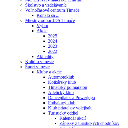
Školstvo a vzdelávaníe
Voľnočasové centrum Tlmače
Konalo sa ...
Miestny odbor JDS Tlmače
Výbor
Akcie
2025
2024
2023
2022
Aktuality
Kultúra v meste
Šport v meste
Kluby a akcie
Automotoklub
Kolkársky klub
Tlmačský polmaratón
Atletický klub
Dancepilates a Powerjoga
Futbalový klub
Klub priateľov volejbalu
Turistický oddiel
Kalendár akcií
Zápisky z turistických chodníkov