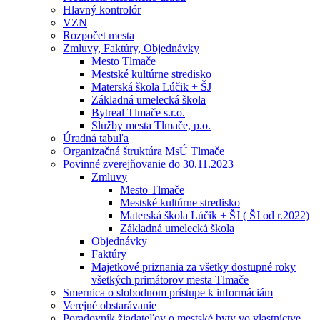
Hlavný kontrolór
VZN
Rozpočet mesta
Zmluvy, Faktúry, Objednávky
Mesto Tlmače
Mestské kultúrne stredisko
Materská škola Lúčik + ŠJ
Základná umelecká škola
Bytreal Tlmače s.r.o.
Služby mesta Tlmače, p.o.
Úradná tabuľa
Organizačná štruktúra MsÚ Tlmače
Povinné zverejňovanie do 30.11.2023
Zmluvy
Mesto Tlmače
Mestské kultúrne stredisko
Materská škola Lúčik + ŠJ ( ŠJ od r.2022)
Základná umelecká škola
Objednávky
Faktúry
Majetkové priznania za všetky dostupné roky
všetkých primátorov mesta Tlmače
Smernica o slobodnom prístupe k informáciám
Verejné obstarávanie
Poradovník žiadateľov o mestské byty vo vlastníctve