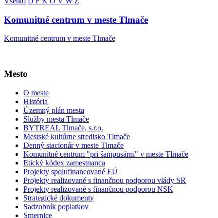
Všetko
D
F
K
O
V
W
Z
Komunitné centrum v meste Tlmače
Komunitné centrum v meste Tlmače
Mesto
O meste
História
Územný plán mesta
Služby mesta Tlmače
BYTREAL Tlmače, s.r.o.
Mestské kultúrne stredisko Tlmače
Denný stacionár v meste Tlmače
Komunitné centrum "pri šampusárni" v meste Tlmače
Etický kódex zamestnanca
Projekty spolufinancované EÚ
Projekty realizované s finančnou podporou vlády SR
Projekty realizované s finančnou podporou NSK
Strategické dokumenty
Sadzobník poplatkov
Smernice