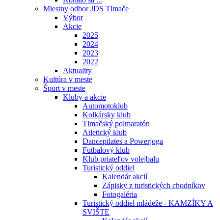
Miestny odbor JDS Tlmače
Výbor
Akcie
2025
2024
2023
2022
Aktuality
Kultúra v meste
Šport v meste
Kluby a akcie
Automotoklub
Kolkársky klub
Tlmačský polmaratón
Atletický klub
Dancepilates a Powerjoga
Futbalový klub
Klub priateľov volejbalu
Turistický oddiel
Kalendár akcií
Zápisky z turistických chodníkov
Fotogaléria
Turistický oddiel mládeže - KAMZÍKY A
SVIŠTE