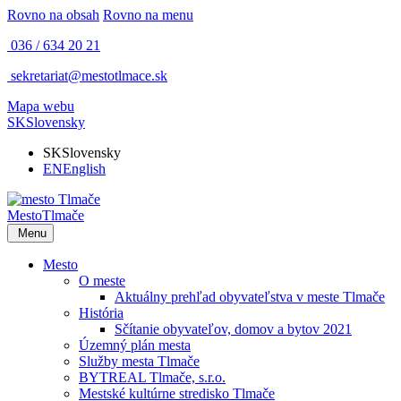
Rovno na obsah
Rovno na menu
036 / 634 20 21
sekretariat@mestotlmace.sk
Mapa webu
SK
Slovensky
SK
Slovensky
EN
English
Mesto
Tlmače
Menu
Mesto
O meste
Aktuálny prehľad obyvateľstva v meste Tlmače
História
Sčítanie obyvateľov, domov a bytov 2021
Územný plán mesta
Služby mesta Tlmače
BYTREAL Tlmače, s.r.o.
Mestské kultúrne stredisko Tlmače