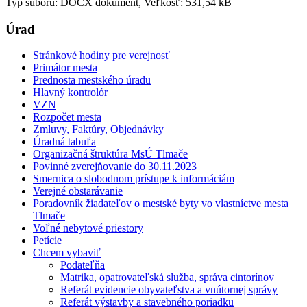
Typ súboru: DOCX dokument, Veľkosť: 531,54 kB
Úrad
Stránkové hodiny pre verejnosť
Primátor mesta
Prednosta mestského úradu
Hlavný kontrolór
VZN
Rozpočet mesta
Zmluvy, Faktúry, Objednávky
Úradná tabuľa
Organizačná štruktúra MsÚ Tlmače
Povinné zverejňovanie do 30.11.2023
Smernica o slobodnom prístupe k informáciám
Verejné obstarávanie
Poradovník žiadateľov o mestské byty vo vlastníctve mesta
Tlmače
Voľné nebytové priestory
Petície
Chcem vybaviť
Podateľňa
Matrika, opatrovateľská služba, správa cintorínov
Referát evidencie obyvateľstva a vnútornej správy
Referát výstavby a stavebného poriadku