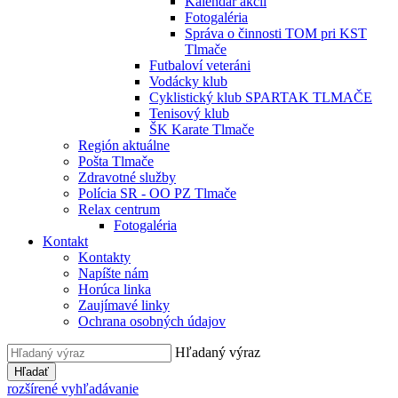
Kalendár akcií
Fotogaléria
Správa o činnosti TOM pri KST
Tlmače
Futbaloví veteráni
Vodácky klub
Cyklistický klub SPARTAK TLMAČE
Tenisový klub
ŠK Karate Tlmače
Región aktuálne
Pošta Tlmače
Zdravotné služby
Polícia SR - OO PZ Tlmače
Relax centrum
Fotogaléria
Kontakt
Kontakty
Napíšte nám
Horúca linka
Zaujímavé linky
Ochrana osobných údajov
Hľadaný výraz
Hľadať
rozšírené vyhľadávanie