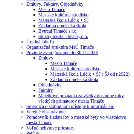
Zmluvy, Faktúry, Objednávky
Mesto Tlmače
Mestské kultúrne stredisko
Materská škola Lúčik + ŠJ
Základná umelecká škola
Bytreal Tlmače s.r.o.
Služby mesta Tlmače, p.o.
Úradná tabuľa
Organizačná štruktúra MsÚ Tlmače
Povinné zverejňovanie do 30.11.2023
Zmluvy
Mesto Tlmače
Mestské kultúrne stredisko
Materská škola Lúčik + ŠJ ( ŠJ od r.2022)
Základná umelecká škola
Objednávky
Faktúry
Majetkové priznania za všetky dostupné roky
všetkých primátorov mesta Tlmače
Smernica o slobodnom prístupe k informáciám
Verejné obstarávanie
Poradovník žiadateľov o mestské byty vo vlastníctve
mesta Tlmače
Voľné nebytové priestory
Petície