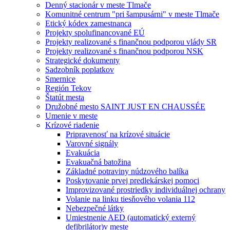
Denný stacionár v meste Tlmače
Komunitné centrum "pri šampusárni" v meste Tlmače
Etický kódex zamestnanca
Projekty spolufinancované EÚ
Projekty realizované s finančnou podporou vlády SR
Projekty realizované s finančnou podporou NSK
Strategické dokumenty
Sadzobník poplatkov
Smernice
Región Tekov
Štatút mesta
Družobné mesto SAINT JUST EN CHAUSSÉE
Umenie v meste
Krízové riadenie
Pripravenosť na krízové situácie
Varovné signály
Evakuácia
Evakuačná batožina
Základné potraviny núdzového balíka
Poskytovanie prvej predlekárskej pomoci
Improvizované prostriedky individuálnej ochrany
Volanie na linku tiesňového volania 112
Nebezpečné látky
Umiestnenie AED (automatický externý
defibrilátor)v meste