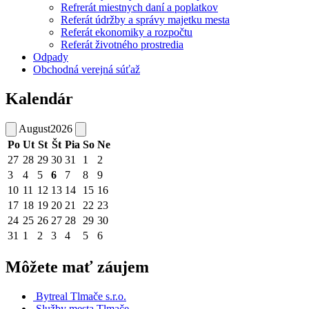
Refrerát miestnych daní a poplatkov
Referát údržby a správy majetku mesta
Referát ekonomiky a rozpočtu
Referát životného prostredia
Odpady
Obchodná verejná súťaž
Kalendár
August
2026
Po
Ut
St
Št
Pia
So
Ne
27
28
29
30
31
1
2
3
4
5
6
7
8
9
10
11
12
13
14
15
16
17
18
19
20
21
22
23
24
25
26
27
28
29
30
31
1
2
3
4
5
6
Môžete mať záujem
Bytreal Tlmače s.r.o.
Služby mesta Tlmače