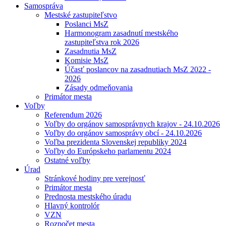
Samospráva
Mestské zastupiteľstvo
Poslanci MsZ
Harmonogram zasadnutí mestského
zastupiteľstva rok 2026
Zasadnutia MsZ
Komisie MsZ
Účasť poslancov na zasadnutiach MsZ 2022 -
2026
Zásady odmeňovania
Primátor mesta
Voľby
Referendum 2026
Voľby do orgánov samosprávnych krajov - 24.10.2026
Voľby do orgánov samosprávy obcí - 24.10.2026
Voľba prezidenta Slovenskej republiky 2024
Voľby do Európskeho parlamentu 2024
Ostatné voľby
Úrad
Stránkové hodiny pre verejnosť
Primátor mesta
Prednosta mestského úradu
Hlavný kontrolór
VZN
Rozpočet mesta