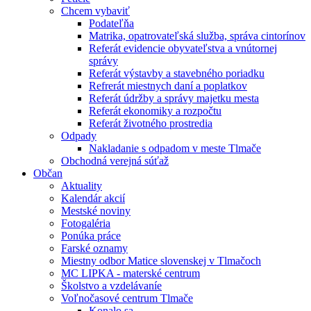
Chcem vybaviť
Podateľňa
Matrika, opatrovateľská služba, správa cintorínov
Referát evidencie obyvateľstva a vnútornej
správy
Referát výstavby a stavebného poriadku
Refrerát miestnych daní a poplatkov
Referát údržby a správy majetku mesta
Referát ekonomiky a rozpočtu
Referát životného prostredia
Odpady
Nakladanie s odpadom v meste Tlmače
Obchodná verejná súťaž
Občan
Aktuality
Kalendár akcií
Mestské noviny
Fotogaléria
Ponúka práce
Farské oznamy
Miestny odbor Matice slovenskej v Tlmačoch
MC LIPKA - materské centrum
Školstvo a vzdelávaníe
Voľnočasové centrum Tlmače
Konalo sa ...