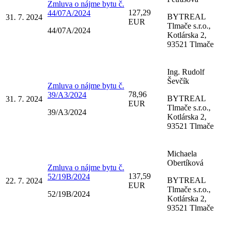
Zmluva o nájme bytu č.
127,29
44/07A/2024
BYTREAL
31. 7. 2024
EUR
Tlmače s.r.o.,
44/07A/2024
Kotlárska 2,
93521 Tlmače
Ing. Rudolf
Ševčík
Zmluva o nájme bytu č.
78,96
39/A3/2024
BYTREAL
31. 7. 2024
EUR
Tlmače s.r.o.,
39/A3/2024
Kotlárska 2,
93521 Tlmače
Michaela
Obertíková
Zmluva o nájme bytu č.
137,59
52/19B/2024
BYTREAL
22. 7. 2024
EUR
Tlmače s.r.o.,
52/19B/2024
Kotlárska 2,
93521 Tlmače