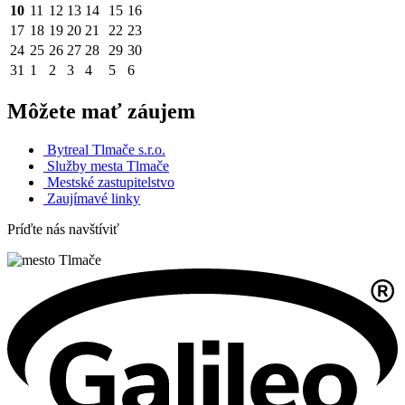
10
11
12
13
14
15
16
17
18
19
20
21
22
23
24
25
26
27
28
29
30
31
1
2
3
4
5
6
Môžete mať záujem
Bytreal Tlmače s.r.o.
Služby mesta Tlmače
Mestské zastupitelstvo
Zaujímavé linky
Príďte nás navštíviť