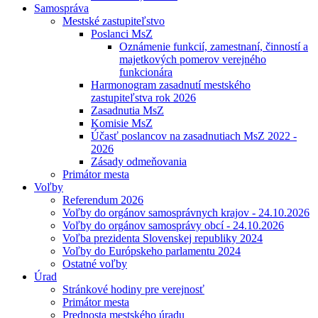
Samospráva
Mestské zastupiteľstvo
Poslanci MsZ
Oznámenie funkcií, zamestnaní, činností a
majetkových pomerov verejného
funkcionára
Harmonogram zasadnutí mestského
zastupiteľstva rok 2026
Zasadnutia MsZ
Komisie MsZ
Účasť poslancov na zasadnutiach MsZ 2022 -
2026
Zásady odmeňovania
Primátor mesta
Voľby
Referendum 2026
Voľby do orgánov samosprávnych krajov - 24.10.2026
Voľby do orgánov samosprávy obcí - 24.10.2026
Voľba prezidenta Slovenskej republiky 2024
Voľby do Európskeho parlamentu 2024
Ostatné voľby
Úrad
Stránkové hodiny pre verejnosť
Primátor mesta
Prednosta mestského úradu