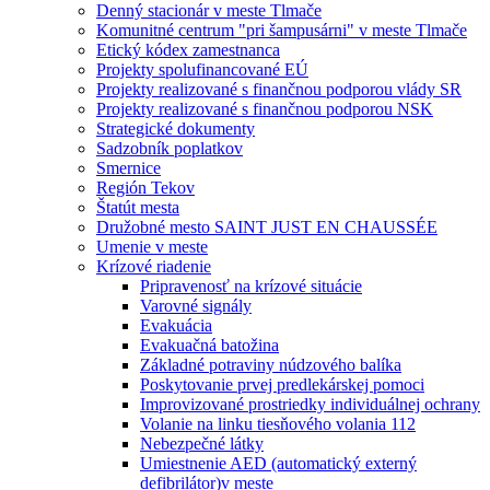
Denný stacionár v meste Tlmače
Komunitné centrum "pri šampusárni" v meste Tlmače
Etický kódex zamestnanca
Projekty spolufinancované EÚ
Projekty realizované s finančnou podporou vlády SR
Projekty realizované s finančnou podporou NSK
Strategické dokumenty
Sadzobník poplatkov
Smernice
Región Tekov
Štatút mesta
Družobné mesto SAINT JUST EN CHAUSSÉE
Umenie v meste
Krízové riadenie
Pripravenosť na krízové situácie
Varovné signály
Evakuácia
Evakuačná batožina
Základné potraviny núdzového balíka
Poskytovanie prvej predlekárskej pomoci
Improvizované prostriedky individuálnej ochrany
Volanie na linku tiesňového volania 112
Nebezpečné látky
Umiestnenie AED (automatický externý
defibrilátor)v meste