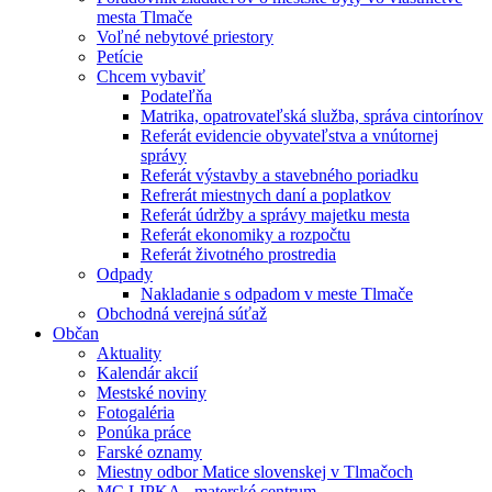
mesta Tlmače
Voľné nebytové priestory
Petície
Chcem vybaviť
Podateľňa
Matrika, opatrovateľská služba, správa cintorínov
Referát evidencie obyvateľstva a vnútornej
správy
Referát výstavby a stavebného poriadku
Refrerát miestnych daní a poplatkov
Referát údržby a správy majetku mesta
Referát ekonomiky a rozpočtu
Referát životného prostredia
Odpady
Nakladanie s odpadom v meste Tlmače
Obchodná verejná súťaž
Občan
Aktuality
Kalendár akcií
Mestské noviny
Fotogaléria
Ponúka práce
Farské oznamy
Miestny odbor Matice slovenskej v Tlmačoch
MC LIPKA - materské centrum