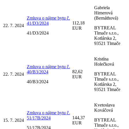
Gabriela
Hirnerová
Zmluva o nájme bytu č.
(Bernáthová)
112,18
41/D3/2024
22. 7. 2024
BYTREAL
EUR
41/D3/2024
Tlmače s.r.o.,
Kotlárska 2,
93521 Tlmače
Kristína
Holečková
Zmluva o nájme bytu č.
82,62
40/B3/2024
BYTREAL
22. 7. 2024
EUR
Tlmače s.r.o.,
40/B3/2024
Kotlárska 2,
93521 Tlmače
Kvetoslava
Kováčová
Zmluva o nájme bytu č.
144,37
51/17B/2024
BYTREAL
15. 7. 2024
EUR
Tlmače s.r.o.,
51/17B/2024