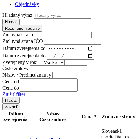
Objednávky
Hľadaný výraz
Hľadať
Rozšírené hľadanie
Zmluvná strana
Zmluvná strana IČO
Dátum zverejnenia od
Dátum zverejnenia do
Zverejnený v roku
Číslo zmluvy
Názov / Predmet zmluvy
Cena od
Cena do
Zrušiť filter
Zavrieť
Dátum
Názov
Cena *
Zmluvné strany
zverejnenia
Číslo zmluvy
Slovenská
sporiteľňa, a.s.