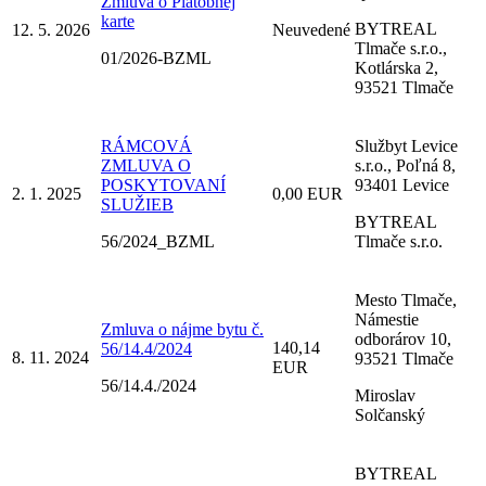
Zmluva o Platobnej
karte
BYTREAL
12. 5. 2026
Neuvedené
Tlmače s.r.o.,
01/2026-BZML
Kotlárska 2,
93521 Tlmače
RÁMCOVÁ
Službyt Levice
ZMLUVA O
s.r.o., Poľná 8,
POSKYTOVANÍ
93401 Levice
2. 1. 2025
0,00 EUR
SLUŽIEB
BYTREAL
56/2024_BZML
Tlmače s.r.o.
Mesto Tlmače,
Námestie
Zmluva o nájme bytu č.
odborárov 10,
140,14
56/14.4/2024
8. 11. 2024
93521 Tlmače
EUR
56/14.4./2024
Miroslav
Solčanský
BYTREAL