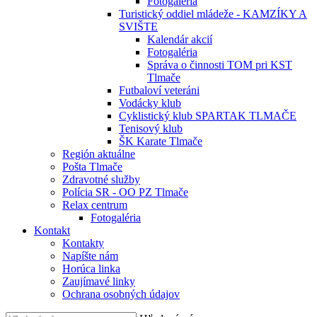
Fotogaléria
Turistický oddiel mládeže - KAMZÍKY A
SVIŠTE
Kalendár akcií
Fotogaléria
Správa o činnosti TOM pri KST
Tlmače
Futbaloví veteráni
Vodácky klub
Cyklistický klub SPARTAK TLMAČE
Tenisový klub
ŠK Karate Tlmače
Región aktuálne
Pošta Tlmače
Zdravotné služby
Polícia SR - OO PZ Tlmače
Relax centrum
Fotogaléria
Kontakt
Kontakty
Napíšte nám
Horúca linka
Zaujímavé linky
Ochrana osobných údajov