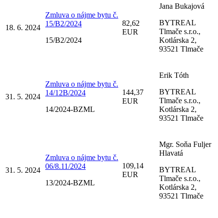
Jana Bukajová
Zmluva o nájme bytu č.
BYTREAL
82,62
15/B2/2024
18. 6. 2024
Tlmače s.r.o.,
EUR
15/B2/2024
Kotlárska 2,
93521 Tlmače
Erik Tóth
Zmluva o nájme bytu č.
BYTREAL
144,37
14/12B/2024
31. 5. 2024
Tlmače s.r.o.,
EUR
14/2024-BZML
Kotlárska 2,
93521 Tlmače
Mgr. Soňa Fuljer
Hlavatá
Zmluva o nájme bytu č.
109,14
06/8.11/2024
BYTREAL
31. 5. 2024
EUR
Tlmače s.r.o.,
13/2024-BZML
Kotlárska 2,
93521 Tlmače