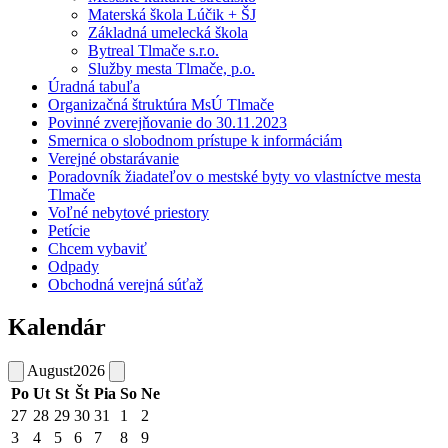
Materská škola Lúčik + ŠJ
Základná umelecká škola
Bytreal Tlmače s.r.o.
Služby mesta Tlmače, p.o.
Úradná tabuľa
Organizačná štruktúra MsÚ Tlmače
Povinné zverejňovanie do 30.11.2023
Smernica o slobodnom prístupe k informáciám
Verejné obstarávanie
Poradovník žiadateľov o mestské byty vo vlastníctve mesta
Tlmače
Voľné nebytové priestory
Petície
Chcem vybaviť
Odpady
Obchodná verejná súťaž
Kalendár
August
2026
Po
Ut
St
Št
Pia
So
Ne
27
28
29
30
31
1
2
3
4
5
6
7
8
9