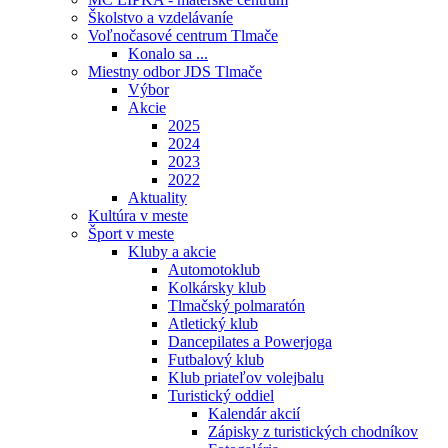
Školstvo a vzdelávaníe
Voľnočasové centrum Tlmače
Konalo sa ...
Miestny odbor JDS Tlmače
Výbor
Akcie
2025
2024
2023
2022
Aktuality
Kultúra v meste
Šport v meste
Kluby a akcie
Automotoklub
Kolkársky klub
Tlmačský polmaratón
Atletický klub
Dancepilates a Powerjoga
Futbalový klub
Klub priateľov volejbalu
Turistický oddiel
Kalendár akcií
Zápisky z turistických chodníkov