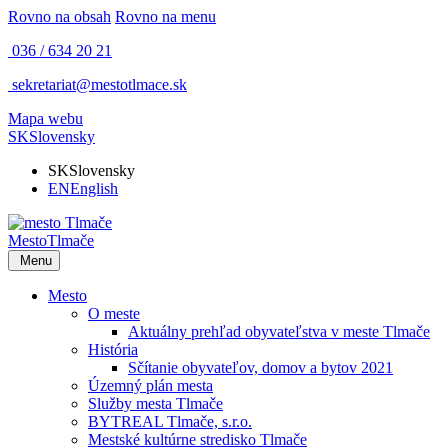
Rovno na obsah
Rovno na menu
036 / 634 20 21
sekretariat@mestotlmace.sk
Mapa webu
SK
Slovensky
SK
Slovensky
EN
English
Mesto
Tlmače
Menu
Mesto
O meste
Aktuálny prehľad obyvateľstva v meste Tlmače
História
Sčítanie obyvateľov, domov a bytov 2021
Územný plán mesta
Služby mesta Tlmače
BYTREAL Tlmače, s.r.o.
Mestské kultúrne stredisko Tlmače