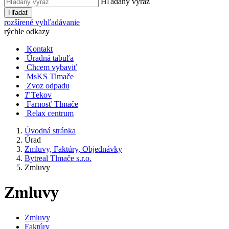
Hľadaný výraz
Hľadať
rozšírené vyhľadávanie
rýchle odkazy
Kontakt
Úradná tabuľa
Chcem vybaviť
MsKS Tlmače
Zvoz odpadu
T
Tekov
Farnosť Tlmače
Relax centrum
Úvodná stránka
Úrad
Zmluvy, Faktúry, Objednávky
Bytreal Tlmače s.r.o.
Zmluvy
Zmluvy
Zmluvy
Faktúry