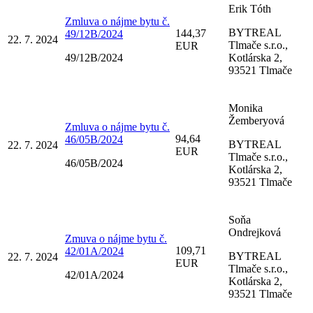
Erik Tóth
Zmluva o nájme bytu č.
BYTREAL
144,37
49/12B/2024
22. 7. 2024
Tlmače s.r.o.,
EUR
49/12B/2024
Kotlárska 2,
93521 Tlmače
Monika
Žemberyová
Zmluva o nájme bytu č.
94,64
46/05B/2024
BYTREAL
22. 7. 2024
EUR
Tlmače s.r.o.,
46/05B/2024
Kotlárska 2,
93521 Tlmače
Soňa
Ondrejková
Zmuva o nájme bytu č.
109,71
42/01A/2024
BYTREAL
22. 7. 2024
EUR
Tlmače s.r.o.,
42/01A/2024
Kotlárska 2,
93521 Tlmače