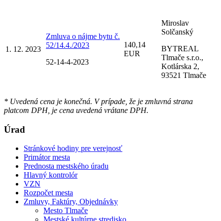
Miroslav
Solčanský
Zmluva o nájme bytu č.
140,14
52/14.4./2023
BYTREAL
1. 12. 2023
EUR
Tlmače s.r.o.,
52-14-4-2023
Kotlárska 2,
93521 Tlmače
* Uvedená cena je konečná. V prípade, že je zmluvná strana
platcom DPH, je cena uvedená vrátane DPH.
Úrad
Stránkové hodiny pre verejnosť
Primátor mesta
Prednosta mestského úradu
Hlavný kontrolór
VZN
Rozpočet mesta
Zmluvy, Faktúry, Objednávky
Mesto Tlmače
Mestské kultúrne stredisko