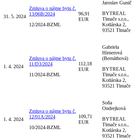
Jaroslav Gunič
Zmluva o nájme bytu č.
BYTREAL
96,91
13/06B/2024
31. 5. 2024
Tlmače s.r.o.,
EUR
12/2024-BZML
Kotlárska 2,
93521 Tlmače
Gabriela
Hirnerová
Zmluva o nájme bytu č.
(Bernáthová)
112,18
11/D3/2024
1. 4. 2024
BYTREAL
EUR
11/2024-BZML
Tlmače s.r.o.,
Kotlárska 2,
93521 Tlmače
Soňa
Ondrejková
Zmluva o nájme bytu č.
109,71
12/01A/2024
BYTREAL
1. 4. 2024
EUR
Tlmače s.r.o.,
10/2024-BZML
Kotlárska 2,
93521 Tlmače