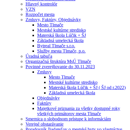
Hlavný kontrolór
VZN
Rozpočet mesta
Zmluvy, Faktúry, Objednávky
Mesto Tlmače
Mestské kultúrne stredisko
Materská škola Lúčik + ŠJ
Základná umelecká škola
Bytreal Tlmače s.r.o.
Služby mesta Tlmače, p.o.
Úradná tabuľa
Organizačná štruktúra MsÚ Tlmače
Povinné zverejňovanie do 30.11.2023
Zmluvy
Mesto Tlmače
Mestské kultúrne stredisko
Materská škola Lúčik + ŠJ ( ŠJ od r.2022)
Základná umelecká škola
Objednávky
Faktúry
Majetkové priznania za všetky dostupné roky
všetkých primátorov mesta Tlmače
Smernica o slobodnom prístupe k informáciám
Verejné obstarávanie
Poradovník žiadateľov o mestské byty vo vlastníctve